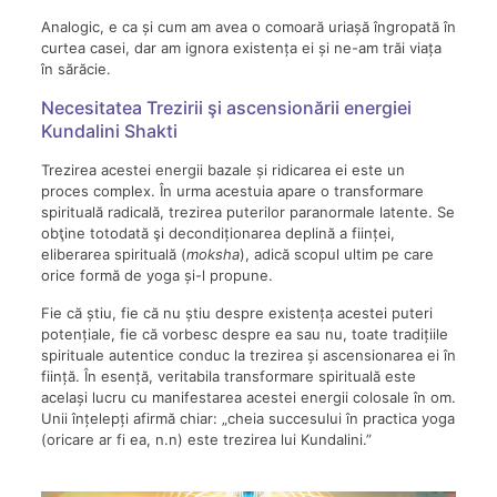
Analogic, e ca și cum am avea o comoară uriașă îngropată în
curtea casei, dar am ignora existența ei și ne-am trăi viața
în sărăcie.
Necesitatea Trezirii şi ascensionării energiei
Kundalini Shakti
Trezirea acestei energii bazale și ridicarea ei este un
proces complex. În urma acestuia apare o transformare
spirituală radicală, trezirea puterilor paranormale latente. Se
obţine totodată şi decondiționarea deplină a ființei,
eliberarea spirituală (
moksha
), adică scopul ultim pe care
orice formă de yoga și-l propune.
Fie că știu, fie că nu știu despre existența acestei puteri
potențiale, fie că vorbesc despre ea sau nu, toate tradițiile
spirituale autentice conduc la trezirea și ascensionarea ei în
ființă. În esență, veritabila transformare spirituală este
același lucru cu manifestarea acestei energii colosale în om.
Unii înțelepți afirmă chiar: „cheia succesului în practica yoga
(oricare ar fi ea, n.n) este trezirea lui Kundalini.”