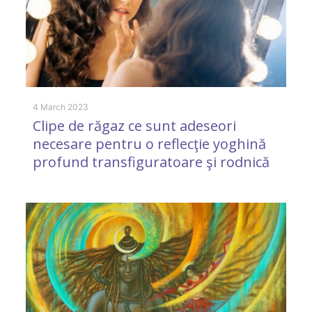
4 March 2023
9 
Clipe de răgaz ce sunt adeseori
A
necesare pentru o reflecţie yoghină
b
profund transfiguratoare şi rodnică