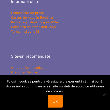
Informații utile
Comunicate de presă
Cursuri de yoga în România
Rapoarte și studii despre MISA
Campania de presă anti-MISA
Termeni și condiții
Site-uri recomandate
Atribute Dumnezeiești
Gregorian Bivolaru
Yogaesoteric
Folosim cookies pentru a vă asigura o experiență cât mai bună.
Mișcarea Charismatică Teofanică
Accesând în continuare acest site sunteți de acord cu utilizarea
Vindecare Spirituală
MISA Senzațional TV
de cookies.
ATMAN Federation
Tabere MISA
Ok