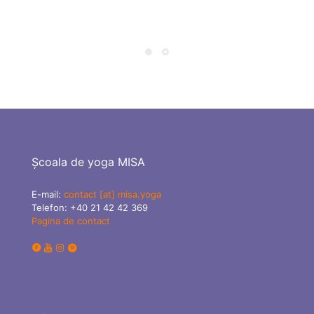
f
Școala de yoga MISA
E-mail:
contact [at] misa.yoga
Telefon:
+40 21 42 42 369
Pagina de contact