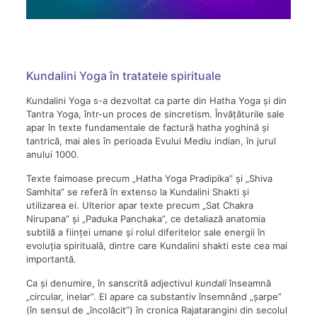
Kundalini Yoga în tratatele spirituale
Kundalini Yoga s-a dezvoltat ca parte din Hatha Yoga și din
Tantra Yoga, într-un proces de sincretism. Învățăturile sale
apar în texte fundamentale de factură hatha yoghină și
tantrică, mai ales în perioada Evului Mediu indian, în jurul
anului 1000.
Texte faimoase precum „Hatha Yoga Pradipika” și „Shiva
Samhita” se referă în extenso la Kundalini Shakti și
utilizarea ei. Ulterior apar texte precum „Sat Chakra
Nirupana” și „Paduka Panchaka”, ce detaliază anatomia
subtilă a ființei umane și rolul diferitelor sale energii în
evoluția spirituală, dintre care Kundalini shakti este cea mai
importantă.
Ca și denumire, în sanscrită adjectivul
kundali
înseamnă
„circular, inelar”. El apare ca substantiv însemnând „șarpe”
(în sensul de „încolăcit”) în cronica Rajatarangini din secolul