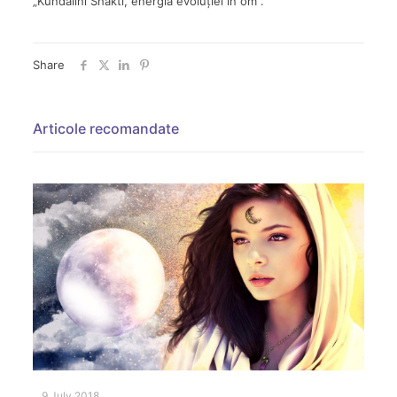
„Kundalini Shakti, energia evoluției în om”.
Share
Articole recomandate
9 July 2018
24