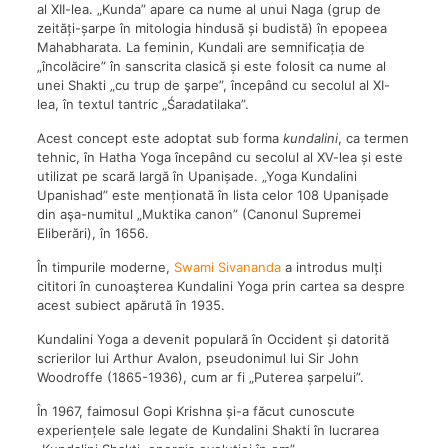
al XII-lea. „Kunda” apare ca nume al unui Naga (grup de
zeități-șarpe în mitologia hindusă și budistă) în epopeea
Mahabharata. La feminin, Kundali are semnificația de
„încolăcire” în sanscrita clasică și este folosit ca nume al
unei Shakti „cu trup de şarpe”, începând cu secolul al XI-
lea, în textul tantric „Śaradatilaka”.
Acest concept este adoptat sub forma
kundalini
, ca termen
tehnic, în Hatha Yoga începând cu secolul al XV-lea și este
utilizat pe scară largă în Upanișade. „Yoga Kundalini
Upanishad” este menționată în lista celor 108 Upanișade
din aşa-numitul „Muktika canon” (Canonul Supremei
Eliberări), în 1656.
În timpurile moderne,
Swami Sivananda
a introdus mulți
cititori în cunoaşterea Kundalini Yoga prin cartea sa despre
acest subiect apărută în 1935.
Kundalini Yoga a devenit populară în Occident și datorită
scrierilor lui Arthur Avalon, pseudonimul lui Sir John
Woodroffe (1865-1936), cum ar fi „Puterea șarpelui”.
În 1967, faimosul Gopi Krishna și-a făcut cunoscute
experiențele sale legate de Kundalini Shakti în lucrarea