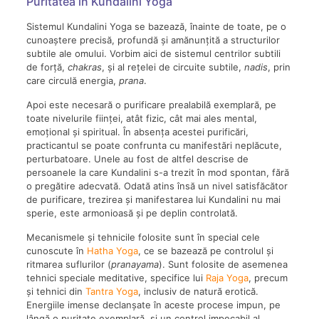
Puritatea în Kundalini Yoga
Sistemul Kundalini Yoga se bazează, înainte de toate, pe o
cunoaștere precisă, profundă și amănunțită a structurilor
subtile ale omului. Vorbim aici de sistemul centrilor subtili
de forță,
chakras
, și al rețelei de circuite subtile,
nadis
, prin
care circulă energia,
prana
.
Apoi este necesară o purificare prealabilă exemplară, pe
toate nivelurile ființei, atât fizic, cât mai ales mental,
emoțional și spiritual. În absența acestei purificări,
practicantul se poate confrunta cu manifestări neplăcute,
perturbatoare. Unele au fost de altfel descrise de
persoanele la care Kundalini s-a trezit în mod spontan, fără
o pregătire adecvată. Odată atins însă un nivel satisfăcător
de purificare, trezirea și manifestarea lui Kundalini nu mai
sperie, este armonioasă și pe deplin controlată.
Mecanismele și tehnicile folosite sunt în special cele
cunoscute în
Hatha Yoga
, ce se bazează pe controlul și
ritmarea suflurilor (
pranayama
). Sunt folosite de asemenea
tehnici speciale meditative, specifice lui
Raja Yoga
, precum
și tehnici din
Tantra Yoga
, inclusiv de natură erotică.
Energiile imense declanșate în aceste procese impun, pe
lângă o puritate exemplară, și un control impecabil al