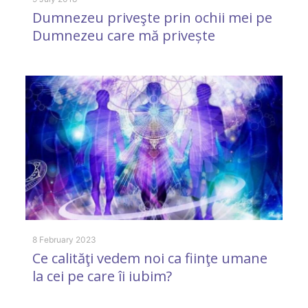
Dumnezeu priveşte prin ochii mei pe
D
Dumnezeu care mă privește
M
8 February 2023
2 
Ce calităţi vedem noi ca fiinţe umane
C
la cei pe care îi iubim?
c