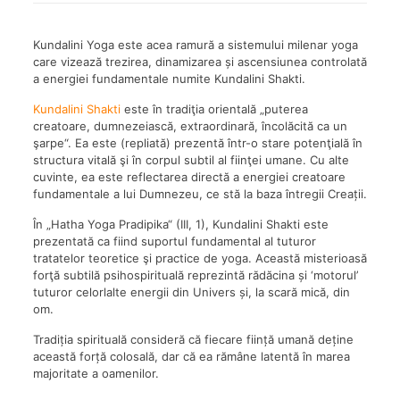
Kundalini Yoga este acea ramură a sistemului milenar yoga
care vizează trezirea, dinamizarea și ascensiunea controlată
a energiei fundamentale numite Kundalini Shakti.
Kundalini Shakti
este în tradiţia orientală „puterea
creatoare, dumnezeiască, extraordinară, încolăcită ca un
şarpe“. Ea este (repliată) prezentă într-o stare potenţială în
structura vitală şi în corpul subtil al fiinţei umane. Cu alte
cuvinte, ea este reflectarea directă a energiei creatoare
fundamentale a lui Dumnezeu, ce stă la baza întregii Creații.
În „Hatha Yoga Pradipika“ (III, 1), Kundalini Shakti este
prezentată ca fiind suportul fundamental al tuturor
tratatelor teoretice şi practice de yoga. Această misterioasă
forţă subtilă psihospirituală reprezintă rădăcina și ‘motorul’
tuturor celorlalte energii din Univers și, la scară mică, din
om.
Tradiția spirituală consideră că fiecare ființă umană deține
această forță colosală, dar că ea rămâne latentă în marea
majoritate a oamenilor.