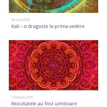
11
C
28 June 2018
Kali – o dragoste la prima vedere
î
1 February 2019
2 
Rezultatele au fost uimitoare
F