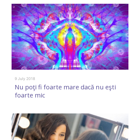
9 July 2018
1 
Nu poţi fi foarte mare dacă nu eşti
S
foarte mic
s