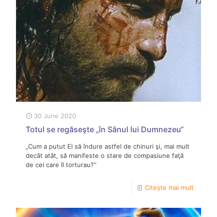
30 June 2020
Totul se regăseşte „în Sânul lui Dumnezeu“
„Cum a putut El să îndure astfel de chinuri şi, mai mult
decât atât, să manifeste o stare de compasiune faţă
de cei care îl torturau?“
Citește mai mult