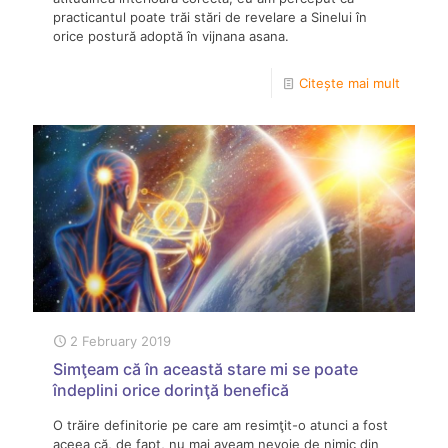
practicantul poate trăi stări de revelare a Sinelui în
orice postură adoptă în vijnana asana.
Citește mai mult
2 February 2019
Simţeam că în această stare mi se poate
îndeplini orice dorinţă benefică
O trăire definitorie pe care am resimţit-o atunci a fost
aceea că, de fapt, nu mai aveam nevoie de nimic din