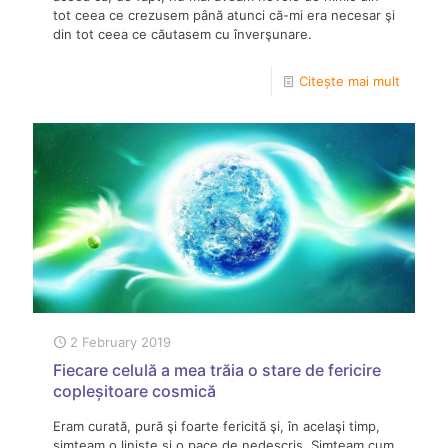
tot ceea ce crezusem până atunci că-mi era necesar şi
din tot ceea ce căutasem cu înverşunare.
Citește mai mult
2 February 2019
Fiecare celulă a mea trăia o stare de fericire
copleșitoare cosmică
Eram curată, pură şi foarte fericită şi, în acelaşi timp,
simţeam o linişte şi o pace de nedescris. Simţeam cum