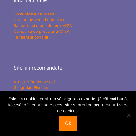
Informații utile
Comunicate de presă
Cursuri de yoga în România
Rapoarte și studii despre MISA
Campania de presă anti-MISA
Termeni și condiții
Site-uri recomandate
Atribute Dumnezeiești
Gregorian Bivolaru
Yogaesoteric
Folosim cookies pentru a vă asigura o experiență cât mai bună.
Mișcarea Charismatică Teofanică
Accesând în continuare acest site sunteți de acord cu utilizarea
Vindecare Spirituală
MISA Senzațional TV
de cookies.
ATMAN Federation
Tabere MISA
Ok