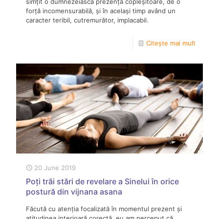
simțit o dumnezeiască prezență copleșitoare, de o
forță incomensurabilă, și în același timp având un
caracter teribil, cutremurător, implacabil.
Citește mai mult
20 June 2019
Poți trăi stări de revelare a Sinelui în orice
postură din vijnana asana
Făcută cu atenția focalizată în momentul prezent și
atitudinea interioară corectă, eu am perceput că