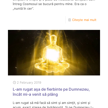
întreg Cosmosul se bucură pentru mine. Era ca o
„nuntă în cer“.
Citește mai mult
2 February 2019
L-am rugat aşa de fierbinte pe Dumnezeu,
încât mi-a venit să plâng
L-am rugat să mă facă să simt şi am simţit, şi simt şi
acum, exact starea de îndrăgostit. Şi pe Dumnezeu L-