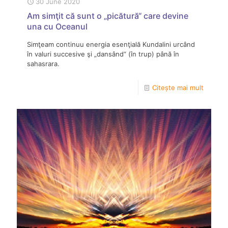
30 June 2020
Am simţit că sunt o „picătură“ care devine
una cu Oceanul
Simţeam continuu energia esenţială Kundalini urcând
în valuri succesive şi „dansând“ (în trup) până în
sahasrara.
Citește mai mult