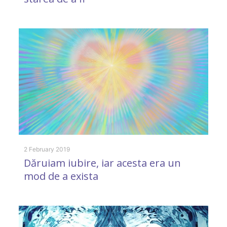
p
R
2 February 2019
Dăruiam iubire, iar acesta era un
mod de a exista
1 
Î
î