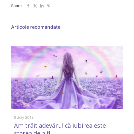
Share
Articole recomandate
9 July 2018
26
Am trăit adevărul că iubirea este
M
starea de a fi
c