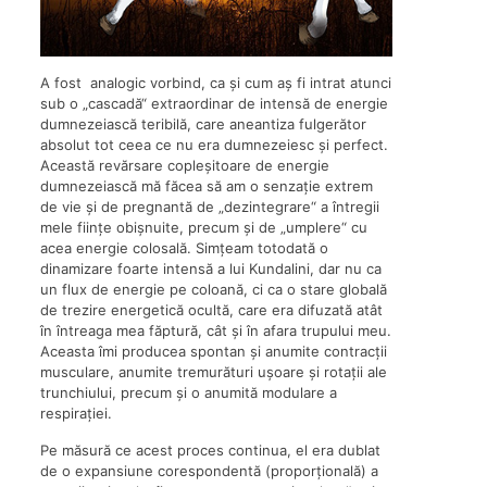
A fost analogic vorbind, ca și cum aș fi intrat atunci
sub o „cascadă“ extraordinar de intensă de energie
dumnezeiască teribilă, care aneantiza fulgerător
absolut tot ceea ce nu era dumnezeiesc și perfect.
Această revărsare copleșitoare de energie
dumnezeiască mă făcea să am o senzație extrem
de vie și de pregnantă de „dezintegrare“ a întregii
mele ființe obișnuite, precum și de „umplere“ cu
acea energie colosală. Simțeam totodată o
dinamizare foarte intensă a lui Kundalini, dar nu ca
un flux de energie pe coloană, ci ca o stare globală
de trezire energetică ocultă, care era difuzată atât
în întreaga mea făptură, cât și în afara trupului meu.
Aceasta îmi producea spontan și anumite contracții
musculare, anumite tremurături ușoare și rotații ale
trunchiului, precum și o anumită modulare a
respirației.
Pe măsură ce acest proces continua, el era dublat
de o expansiune corespondentă (proporțională) a