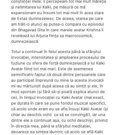
conștiinței mele: îi percepeam tot mai mult măreția
și nelimitarea lui Kalki, pe măsură ce mă
expansionam eu însumi tot mai mult în acea stare
de Extaz dumnezeiesc. De aceea, starea pe care
am trăit-o atunci aș putea-o compara cu episodul
din Bhagavad Gita în care marele avatar Krishna îi
revelează lui Arjuna ființa sa macrocosmică,
dumnezeiască.
Totul a continuat în felul acesta până la sfârșitul
invocației, intensitatea și amploarea procesului de
fuziune cu sfera de forță dumnezeiască a lui Kalki
Avatar fiind tot mai mari. Este de asemenea
semnificativ faptul că două dintre persoanele care
au participat împreună cu mine la aceste invocații
mi-au mărturisit după aceea că au simțit și ele, în
mod spontan (și fără să-și poată explica atunci de
ce), în timpul invocației cu Kalki Avatar (mai exact,
pe durata în care se pune fondul muzical specific),
că acolo unde eram eu se afla însuși Kalki Avatar (și
chiar au deschis ochii ca să se convingă!), iar una
dintre ele a continuat așa, cu ochii deschiși, privind
în direcția mea, până la sfârșitul meditației,
deoarece ea simțea lăuntric că acolo se află Kalki