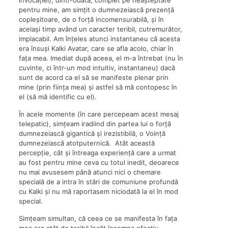
invocației), dintr-odată, complet pe neașteptate
pentru mine, am simțit o dumnezeiască prezență
copleșitoare, de o forță incomensurabilă, și în
același timp având un caracter teribil, cutremurător,
implacabil. Am înțeles atunci instantaneu că acesta
era însuși Kalki Avatar, care se afla acolo, chiar în
fața mea. Imediat după aceea, el m-a întrebat (nu în
cuvinte, ci într-un mod intuitiv, instantaneu) dacă
sunt de acord ca el să se manifeste plenar prin
mine (prin ființa mea) și astfel să mă contopesc în
el (să mă identific cu el).
În acele momente (în care percepeam acest mesaj
telepatic), simțeam iradiind din partea lui o forță
dumnezeiască gigantică și irezistibilă, o Voință
dumnezeiască atotputernică. Atât această
percepție, cât și întreaga experiență care a urmat
au fost pentru mine ceva cu totul inedit, deoarece
nu mai avusesem până atunci nici o chemare
specială de a intra în stări de comuniune profundă
cu Kalki și nu mă raportasem niciodată la el în mod
special.
Simțeam simultan, că ceea ce se manifesta în fața