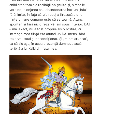
mea era atât de teribil încât însemna efectiv
anihilarea totală a realității obișnuite și, simbolic
vorbind, plonjarea sau abandonarea într-un „hău“
fără limite, în fața căruia reacția firească a unei
ființe umane comune este să se teamă. Atunci,
spontan și fără nicio rezervă, am spus interior: DA!
– mai exact, nu a fost propriu-zis o rostire, ci
întreaga mea ființă era atunci un DA imens, fără
rezerve, total și necondiționat. Și „m-am aruncat“,
ca să zic așa, în acea prezență dumnezeiască
teribilă a lui Kalki din fața mea.