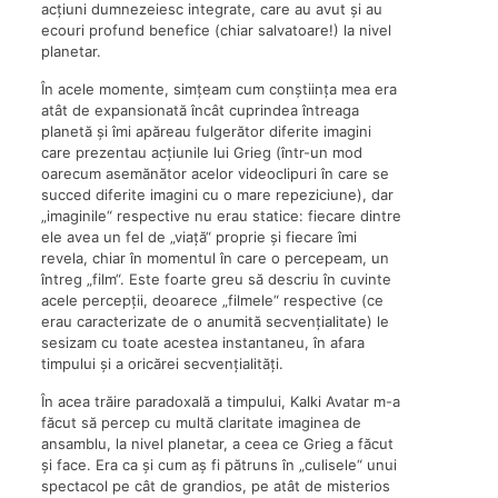
acțiuni dumnezeiesc integrate, care au avut și au
ecouri profund benefice (chiar salvatoare!) la nivel
planetar.
În acele momente, simțeam cum conștiința mea era
atât de expansionată încât cuprindea întreaga
planetă și îmi apăreau fulgerător diferite imagini
care prezentau acțiunile lui Grieg (într-un mod
oarecum asemănător acelor videoclipuri în care se
succed diferite imagini cu o mare repeziciune), dar
„imaginile“ respective nu erau statice: fiecare dintre
ele avea un fel de „viață“ proprie și fiecare îmi
revela, chiar în momentul în care o percepeam, un
întreg „film“. Este foarte greu să descriu în cuvinte
acele percepții, deoarece „filmele“ respective (ce
erau caracterizate de o anumită secvențialitate) le
sesizam cu toate acestea instantaneu, în afara
timpului și a oricărei secvențialități.
În acea trăire paradoxală a timpului, Kalki Avatar m-a
făcut să percep cu multă claritate imaginea de
ansamblu, la nivel planetar, a ceea ce Grieg a făcut
și face. Era ca și cum aș fi pătruns în „culisele“ unui
spectacol pe cât de grandios, pe atât de misterios