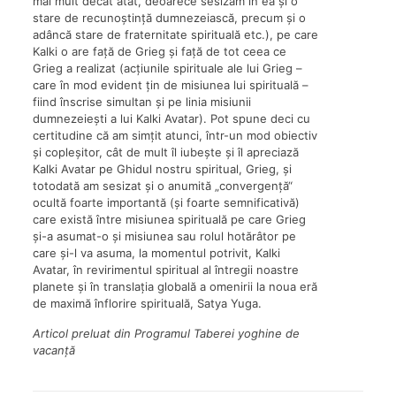
mai mult decât atât, deoarece sesizam în ea și o
stare de recunoștință dumnezeiască, precum și o
adâncă stare de fraternitate spirituală etc.), pe care
Kalki o are față de Grieg și față de tot ceea ce
Grieg a realizat (acțiunile spirituale ale lui Grieg –
care în mod evident țin de misiunea lui spirituală –
fiind înscrise simultan și pe linia misiunii
dumnezeiești a lui Kalki Avatar). Pot spune deci cu
certitudine că am simțit atunci, într-un mod obiectiv
și copleșitor, cât de mult îl iubește și îl apreciază
Kalki Avatar pe Ghidul nostru spiritual, Grieg, și
totodată am sesizat și o anumită „convergență“
ocultă foarte importantă (și foarte semnificativă)
care există între misiunea spirituală pe care Grieg
și-a asumat-o și misiunea sau rolul hotărâtor pe
care și-l va asuma, la momentul potrivit, Kalki
Avatar, în revirimentul spiritual al întregii noastre
planete și în translația globală a omenirii la noua eră
de maximă înflorire spirituală, Satya Yuga.
Articol preluat din Programul Taberei yoghine de
vacanță