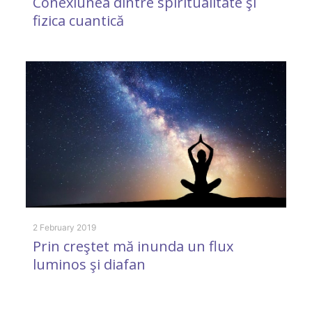
Conexiunea dintre spiritualitate şi
fizica cuantică
18
D
l
2 February 2019
Prin creştet mă inunda un flux
luminos şi diafan