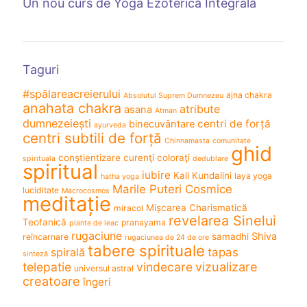
Un nou curs de Yoga Ezoterică Integrală
Taguri
#spălareacreierului
ajna chakra
Absolutul Suprem Dumnezeu
anahata chakra
atribute
asana
Atman
dumnezeiești
centri de forță
binecuvântare
ayurveda
centri subtili de forță
Chinnamasta
comunitate
ghid
conştientizare
curenţi coloraţi
spirituala
dedublare
spiritual
iubire
Kali
Kundalini
laya yoga
hatha yoga
Marile Puteri Cosmice
luciditate
Macrocosmos
meditație
Mișcarea Charismatică
miracol
revelarea Sinelui
Teofanică
pranayama
plante de leac
rugaciune
Shiva
samadhi
reîncarnare
rugaciunea de 24 de ore
tabere spirituale
spirală
tapas
sinteză
vizualizare
telepatie
vindecare
universul astral
creatoare
îngeri