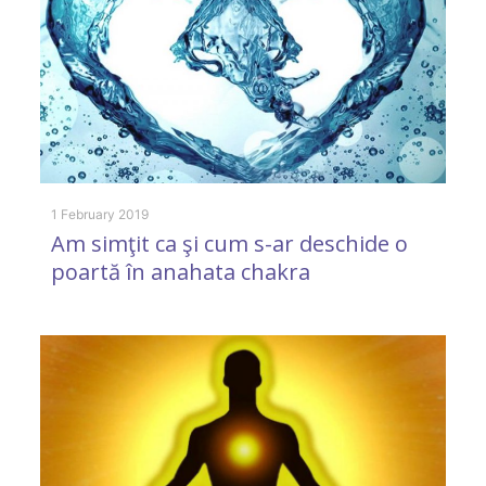
1 February 2019
Am simţit ca şi cum s-ar deschide o
poartă în anahata chakra
1 
S
s