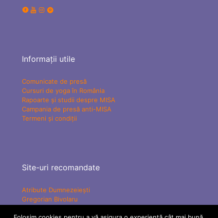
Informații utile
Comunicate de presă
Cursuri de yoga în România
Rapoarte și studii despre MISA
Campania de presă anti-MISA
Termeni și condiții
Site-uri recomandate
Atribute Dumnezeiești
Gregorian Bivolaru
Yogaesoteric
Folosim cookies pentru a vă asigura o experiență cât mai bună.
Mișcarea Charismatică Teofanică