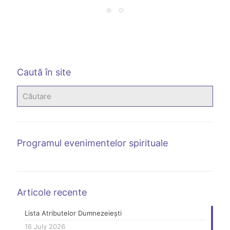
1 
A
m
Caută în site
Programul evenimentelor spirituale
Articole recente
Lista Atributelor Dumnezeiești
16 July 2026