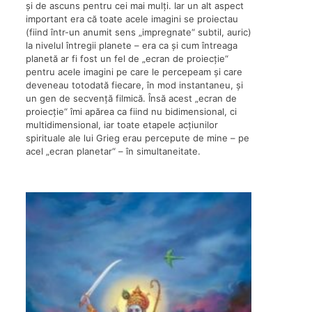
și de ascuns pentru cei mai mulți. Iar un alt aspect
important era că toate acele imagini se proiectau
(fiind într-un anumit sens „impregnate“ subtil, auric)
la nivelul întregii planete – era ca și cum întreaga
planetă ar fi fost un fel de „ecran de proiecție“
pentru acele imagini pe care le percepeam și care
deveneau totodată fiecare, în mod instantaneu, și
un gen de secvență filmică. Însă acest „ecran de
proiecție“ îmi apărea ca fiind nu bidimensional, ci
multidimensional, iar toate etapele acțiunilor
spirituale ale lui Grieg erau percepute de mine – pe
acel „ecran planetar“ – în simultaneitate.