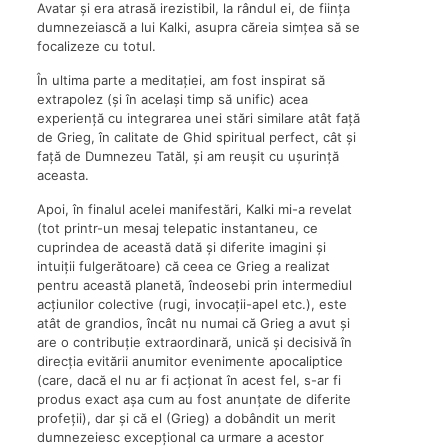
Avatar și era atrasă irezistibil, la rândul ei, de ființa
dumnezeiască a lui Kalki, asupra căreia simțea să se
focalizeze cu totul.
În ultima parte a meditației, am fost inspirat să
extrapolez (și în același timp să unific) acea
experiență cu integrarea unei stări similare atât față
de Grieg, în calitate de Ghid spiritual perfect, cât și
față de Dumnezeu Tatăl, și am reușit cu ușurință
aceasta.
Apoi, în finalul acelei manifestări, Kalki mi-a revelat
(tot printr-un mesaj telepatic instantaneu, ce
cuprindea de această dată și diferite imagini și
intuiții fulgerătoare) că ceea ce Grieg a realizat
pentru această planetă, îndeosebi prin intermediul
acțiunilor colective (rugi, invocații-apel etc.), este
atât de grandios, încât nu numai că Grieg a avut și
are o contribuție extraordinară, unică și decisivă în
direcția evitării anumitor evenimente apocaliptice
(care, dacă el nu ar fi acționat în acest fel, s-ar fi
produs exact așa cum au fost anunțate de diferite
profeții), dar și că el (Grieg) a dobândit un merit
dumnezeiesc excepțional ca urmare a acestor