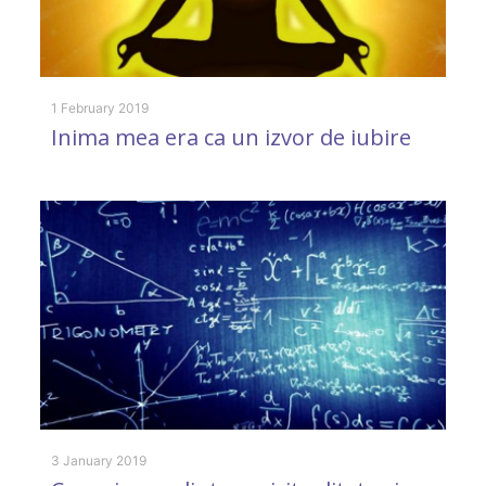
1 February 2019
Inima mea era ca un izvor de iubire
25
O
e
g
s
3 January 2019