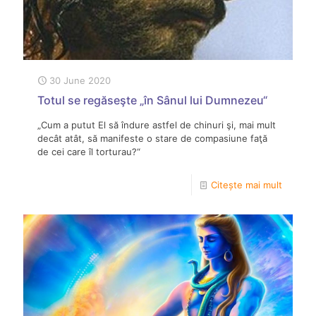
30 June 2020
Totul se regăseşte „în Sânul lui Dumnezeu“
„Cum a putut El să îndure astfel de chinuri şi, mai mult
decât atât, să manifeste o stare de compasiune faţă
de cei care îl torturau?“
Citește mai mult