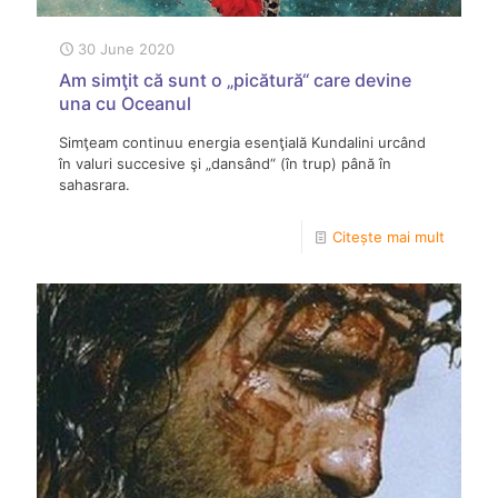
30 June 2020
Am simţit că sunt o „picătură“ care devine
una cu Oceanul
Simţeam continuu energia esenţială Kundalini urcând
în valuri succesive şi „dansând“ (în trup) până în
sahasrara.
Citește mai mult