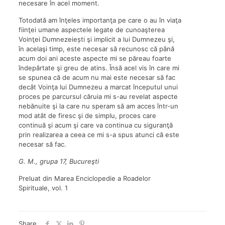
necesare în acel moment.
Totodată am înţeles importanţa pe care o au în viaţa
fiinţei umane aspectele legate de cunoaşterea
Voinţei Dumnezeiești şi implicit a lui Dumnezeu şi,
în acelaşi timp, este necesar să recunosc că până
acum doi ani aceste aspecte mi se păreau foarte
îndepărtate şi greu de atins. Însă acel vis în care mi
se spunea că de acum nu mai este necesar să fac
decât Voinţa lui Dumnezeu a marcat începutul unui
proces pe parcursul căruia mi s-au revelat aspecte
nebănuite şi la care nu speram să am acces într-un
mod atât de firesc şi de simplu, proces care
continuă şi acum şi care va continua cu siguranţă
prin realizarea a ceea ce mi s-a spus atunci că este
necesar să fac.
G. M., grupa 17, Bucureşti
Preluat din Marea Enciclopedie a Roadelor
Spirituale, vol. 1
Share