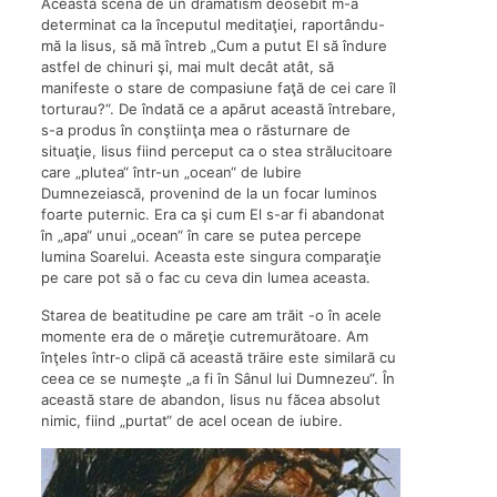
Această scenă de un dramatism deosebit m-a
determinat ca la începutul meditaţiei, raportându-
mă la Iisus, să mă întreb „Cum a putut El să îndure
astfel de chinuri şi, mai mult decât atât, să
manifeste o stare de compasiune faţă de cei care îl
torturau?“. De îndată ce a apărut această întrebare,
s-a produs în conştiinţa mea o răsturnare de
situaţie, Iisus fiind perceput ca o stea strălucitoare
care „plutea“ într-un „ocean“ de Iubire
Dumnezeiască, provenind de la un focar luminos
foarte puternic. Era ca şi cum El s-ar fi abandonat
în „apa“ unui „ocean“ în care se putea percepe
lumina Soarelui. Aceasta este singura comparaţie
pe care pot să o fac cu ceva din lumea aceasta.
Starea de beatitudine pe care am trăit -o în acele
momente era de o măreţie cutremurătoare. Am
înţeles într-o clipă că această trăire este similară cu
ceea ce se numeşte „a fi în Sânul lui Dumnezeu“. În
această stare de abandon, Iisus nu făcea absolut
nimic, fiind „purtat“ de acel ocean de iubire.