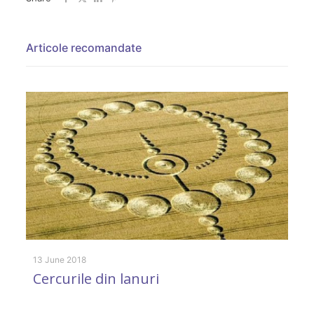
Articole recomandate
13 June 2018
18
Cercurile din lanuri
M
c