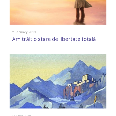
2 February 2019
Am trăit o stare de libertate totală
31
Z
t
15 May 2019