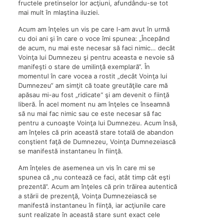
fructele pretinselor lor acţiuni, afundându-se tot
mai mult în mlaştina iluziei.
Acum am înţeles un vis pe care l-am avut în urmă
cu doi ani şi în care o voce îmi spunea: „Începând
de acum, nu mai este necesar să faci nimic… decât
Voinţa lui Dumnezeu şi pentru aceasta e nevoie să
manifeşti o stare de umilinţă exemplară“. În
momentul în care vocea a rostit „decât Voinţa lui
Dumnezeu“ am simţit că toate greutăţile care mă
apăsau mi-au fost „ridicate“ şi am devenit o fiinţă
liberă. În acel moment nu am înţeles ce înseamnă
să nu mai fac nimic sau ce este necesar să fac
pentru a cunoaşte Voinţa lui Dumnezeu. Acum însă,
am înţeles că prin această stare totală de abandon
conştient faţă de Dumnezeu, Voinţa Dumnezeiască
se manifestă instantaneu în fiinţă.
Am înţeles de asemenea un vis în care mi se
spunea că „nu contează ce faci, atât timp cât eşti
prezentă“. Acum am înţeles că prin trăirea autentică
a stării de prezenţă, Voinţa Dumnezeiască se
manifestă instantaneu în fiinţă, iar acţiunile care
sunt realizate în această stare sunt exact cele