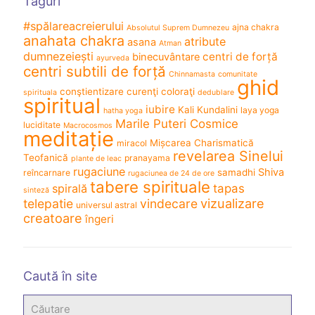
Taguri
#spălareacreierului
ajna chakra
Absolutul Suprem Dumnezeu
anahata chakra
atribute
asana
Atman
dumnezeiești
centri de forță
binecuvântare
ayurveda
centri subtili de forță
Chinnamasta
comunitate
ghid
conştientizare
curenţi coloraţi
spirituala
dedublare
spiritual
iubire
Kali
Kundalini
laya yoga
hatha yoga
Marile Puteri Cosmice
luciditate
Macrocosmos
meditație
Mișcarea Charismatică
miracol
revelarea Sinelui
Teofanică
pranayama
plante de leac
rugaciune
Shiva
samadhi
reîncarnare
rugaciunea de 24 de ore
tabere spirituale
spirală
tapas
sinteză
vizualizare
telepatie
vindecare
universul astral
creatoare
îngeri
Caută în site