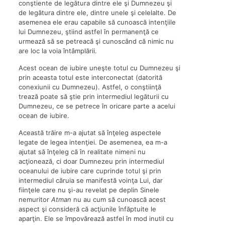
conştiente de legătura dintre ele şi Dumnezeu şi
de legătura dintre ele, dintre unele şi celelalte. De
asemenea ele erau capabile să cunoască intenţiile
lui Dumnezeu, ştiind astfel în permanenţă ce
urmează să se petreacă şi cunoscând că nimic nu
are loc la voia întâmplării.
Acest ocean de iubire uneşte totul cu Dumnezeu şi
prin aceasta totul este interconectat (datorită
conexiunii cu Dumnezeu). Astfel, o conştiinţă
trează poate să ştie prin intermediul legăturii cu
Dumnezeu, ce se petrece în oricare parte a acelui
ocean de iubire.
Această trăire m-a ajutat să înţeleg aspectele
legate de legea intenţiei. De asemenea, ea m-a
ajutat să înţeleg că în realitate nimeni nu
acţionează, ci doar Dumnezeu prin intermediul
oceanului de iubire care cuprinde totul şi prin
intermediul căruia se manifestă voinţa Lui, dar
fiinţele care nu şi-au revelat pe deplin Sinele
nemuritor
Atman
nu au cum să cunoască acest
aspect şi consideră că acţiunile înfăptuite le
aparţin. Ele se împovărează astfel în mod inutil cu