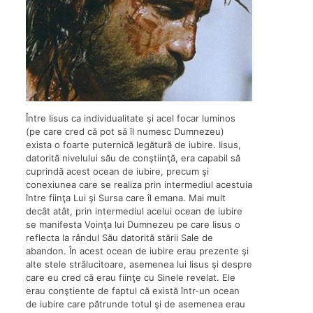
Între Iisus ca individualitate şi acel focar luminos
(pe care cred că pot să îl numesc Dumnezeu)
exista o foarte puternică legătură de iubire. Iisus,
datorită nivelului său de conştiinţă, era capabil să
cuprindă acest ocean de iubire, precum şi
conexiunea care se realiza prin intermediul acestuia
între fiinţa Lui şi Sursa care îl emana. Mai mult
decât atât, prin intermediul acelui ocean de iubire
se manifesta Voinţa lui Dumnezeu pe care Iisus o
reflecta la rândul Său datorită stării Sale de
abandon. În acest ocean de iubire erau prezente şi
alte stele strălucitoare, asemenea lui Iisus şi despre
care eu cred că erau fiinţe cu Sinele revelat. Ele
erau conştiente de faptul că există într-un ocean
de iubire care pătrunde totul şi de asemenea erau