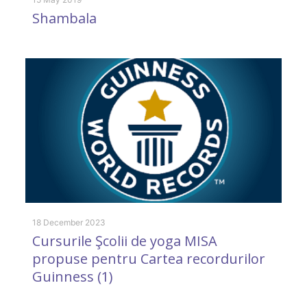
Shambala
28
R
c
18 December 2023
Cursurile Şcolii de yoga MISA
propuse pentru Cartea recordurilor
Guinness (1)