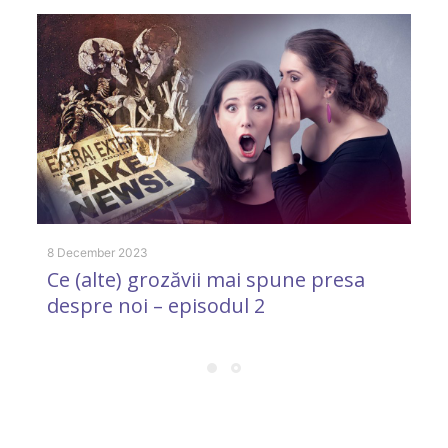
28
G
m
8 December 2023
Ce (alte) grozăvii mai spune presa
despre noi – episodul 2
24
D
M