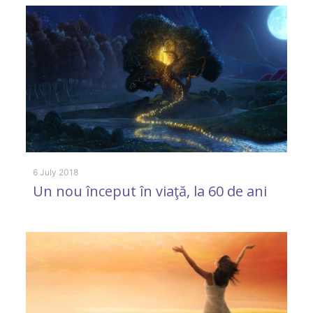
6 July 2018
Un nou început în viaţă, la 60 de ani
4 
D
c
r
i