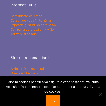
Informații utile
Comunicate de presă
Cursuri de yoga în România
Rapoarte și studii despre MISA
Campania de presă anti-MISA
Termeni și condiții
Site-uri recomandate
Atribute Dumnezeiești
Gregorian Bivolaru
Yogaesoteric
Folosim cookies pentru a vă asigura o experiență cât mai bună.
Mișcarea Charismatică Teofanică
Accesând în continuare acest site sunteți de acord cu utilizarea
Vindecare Spirituală
MISA Senzațional TV
de cookies.
ATMAN Federation
Tabere MISA
Ok