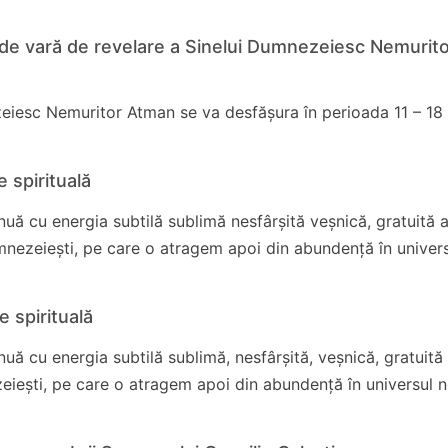
ra de vară de revelare a Sinelui Dumnezeiesc Nemurit
iesc Nemuritor Atman se va desfășura în perioada 11 – 18 iu
 spirituală
uă cu energia subtilă sublimă nesfârșită veșnică, gratuită 
mnezeiești, pe care o atragem apoi din abundență în univer
e spirituală
uă cu energia subtilă sublimă, nesfârșită, veșnică, gratuită
iești, pe care o atragem apoi din abundență în universul n