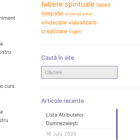
tabere spirituale
tapas
telepatie
universul astral
eniment
vizualizare
vindecare
creatoare
îngeri
 a
ostru
Caută în site
de curs
Articole recente
 a
Lista Atributelor
stru
Dumnezeiești
16 July 2026