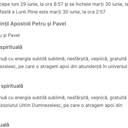
epe luni 29 iunie, la ora 8:57 şi se încheie marți 30 iunie, l
stă a Lunii Pline este marți 30 iunie, la ora 2:57
nţii Apostoli Petru și Pavel
u și Pavel
spirituală
uă cu energia subtilă sublimă, nesfârșită, veșnică, gratuită
zeiesc, pe care o atragem apoi din abundență în universul
spirituală
uă cu energia subtilă sublimă, nesfârșită, veșnică, gratuită
Absolutul Ultim Dumnezeiesc, pe care o atragem apoi din
tuală