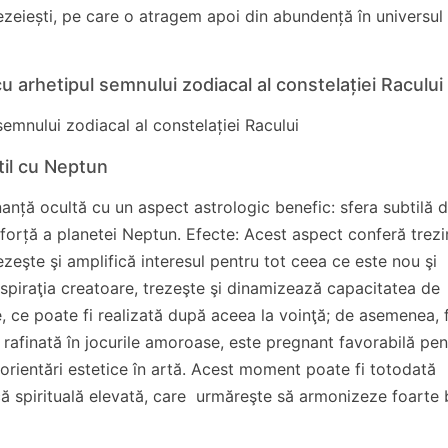
zeiești, pe care o atragem apoi din abundență în universul
 arhetipul semnului zodiacal al constelației Racului
emnului zodiacal al constelației Racului
til cu Neptun
anță ocultă cu un aspect astrologic benefic: sfera subtilă d
e forță a planetei Neptun. Efecte: Acest aspect conferă trezi
ezeşte şi amplifică interesul pentru tot ceea ce este nou şi
nspiraţia creatoare, trezeşte şi dinamizează capacitatea de
e, ce poate fi realizată după aceea la voinţă; de asemenea, 
 rafinată în jocurile amoroase, este pregnant favorabilă pen
u orientări estetice în artă. Acest moment poate fi totodată
ică spirituală elevată, care urmăreşte să armonizeze foarte 