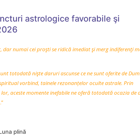
ncturi astrologice favorabile şi
 2026
r,
dar numai cei proşti se ridică imediat şi merg indiferenţi m
sunt totodată nişte daruri ascunse ce ne sunt oferite de Du
spiritual vorbind, tainele rezonanțelor oculte astrale. Prin
 lor, aceste momente inefabile ne oferă totodată ocazia de a
t
.”
 Luna plină