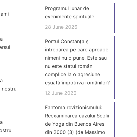
Programul lunar de
tami
evenimente spirituale
28 June 2026
 a
Portul Constanța și
ersul
întrebarea pe care aproape
nimeni nu o pune. Este sau
nu este statul român
complice la o agresiune
 a
eșuată împotriva românilor?
l nostru
12 June 2026
Fantoma revizionismului:
Reexaminarea cazului Școlii
 a
de Yoga din Buenos Aires
ostru
din 2000 (3) (de Massimo