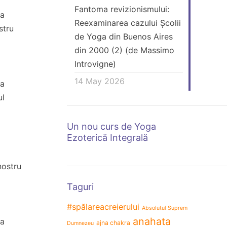
Fantoma revizionismului:
 a
Reexaminarea cazului Școlii
stru
de Yoga din Buenos Aires
din 2000 (2) (de Massimo
Introvigne)
14 May 2026
 a
ul
Un nou curs de Yoga
Ezoterică Integrală
a
nostru
Taguri
#spălareacreierului
Absolutul Suprem
anahata
 a
ajna chakra
Dumnezeu