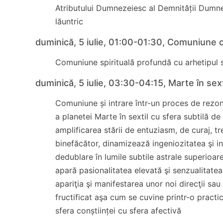
Atributului Dumnezeiesc al Demnității Dumne
lăuntric
duminică, 5 iulie, 01:00-01:30, Comuniune cu
Comuniune spirituală profundă cu arhetipul s
duminică, 5 iulie, 03:30-04:15, Marte în sex
Comuniune și intrare într-un proces de rezon
a planetei Marte în sextil cu sfera subtilă d
amplificarea stării de entuziasm, de curaj, tr
binefăcător, dinamizează ingeniozitatea şi i
dedublare în lumile subtile astrale superioar
apară pasionalitatea elevată şi senzualitatea
apariţia şi manifestarea unor noi direcţii sa
fructificat aşa cum se cuvine printr-o pract
sfera conștiinței cu sfera afectivă