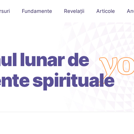
rsuri
Fundamente
Revelații
Articole
An
l lunar de
te spirituale