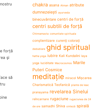
 nostru
chakra
atribute
asana
Atman
dumnezeiești
ayurveda
centri de forță
binecuvântare
centri subtili de forță
Chinnamasta
comunitate spirituala
conştientizare
curenţi coloraţi
ghid spiritual
dedublare
e forță
iubire
Kali
Kundalini
laya
hatha yoga
rea şi
Marile
yoga
luciditate
Macrocosmos
Puteri Cosmice
meditație
face să
Mișcarea
miracol
tru
Charismatică Teofanică
plante de leac
revelarea Sinelui
pranayama
bine
rugaciune
reîncarnare
rugaciunea de 24
spirală
Shiva
samadhi
de ore
sinteză