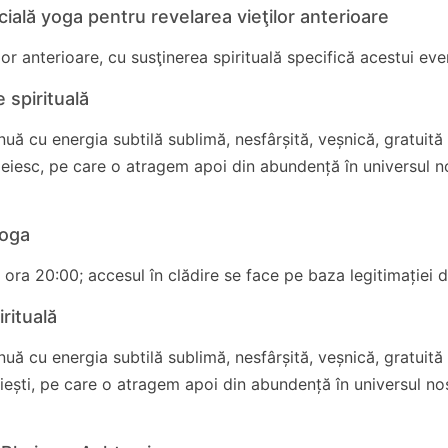
ială yoga pentru revelarea vieţilor anterioare
or anterioare, cu susţinerea spirituală specifică acestui ev
 spirituală
uă cu energia subtilă sublimă, nesfârșită, veșnică, gratuită
iesc, pe care o atragem apoi din abundență în universul n
 Yoga
la ora 20:00; accesul în clădire se face pe baza legitimației 
irituală
uă cu energia subtilă sublimă, nesfârșită, veșnică, gratuită
ești, pe care o atragem apoi din abundență în universul no