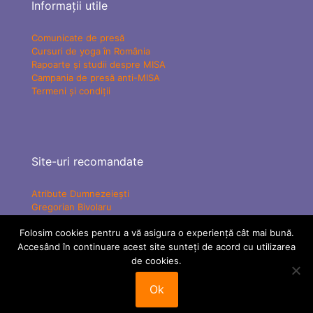
Informații utile
Comunicate de presă
Cursuri de yoga în România
Rapoarte și studii despre MISA
Campania de presă anti-MISA
Termeni și condiții
Site-uri recomandate
Atribute Dumnezeiești
Gregorian Bivolaru
Yogaesoteric
Folosim cookies pentru a vă asigura o experiență cât mai bună.
Mișcarea Charismatică Teofanică
Accesând în continuare acest site sunteți de acord cu utilizarea
Vindecare Spirituală
MISA Senzațional TV
de cookies.
ATMAN Federation
Tabere MISA
Ok