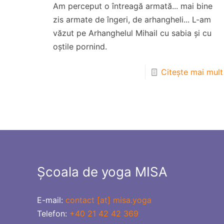
Am perceput o întreagă armată... mai bine
zis armate de îngeri, de arhangheli... L-am
văzut pe Arhanghelul Mihail cu sabia și cu
oștile pornind.
Citește mai mult
Școala de yoga MISA
E-mail:
contact [at] misa.yoga
Telefon:
+40 21 42 42 369