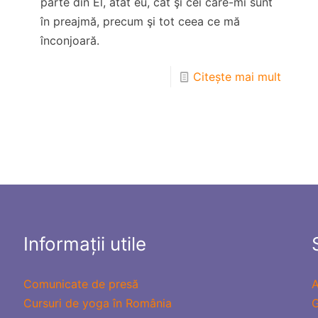
parte din El, atât eu, cât şi cei care-mi sunt
în preajmă, precum şi tot ceea ce mă
înconjoară.
Citește mai mult
Informații utile
Comunicate de presă
A
Cursuri de yoga în România
G