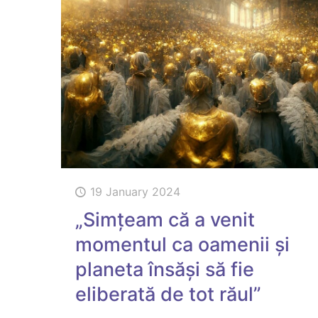
19 January 2024
„Simțeam că a venit
momentul ca oamenii și
planeta însăși să fie
eliberată de tot răul”