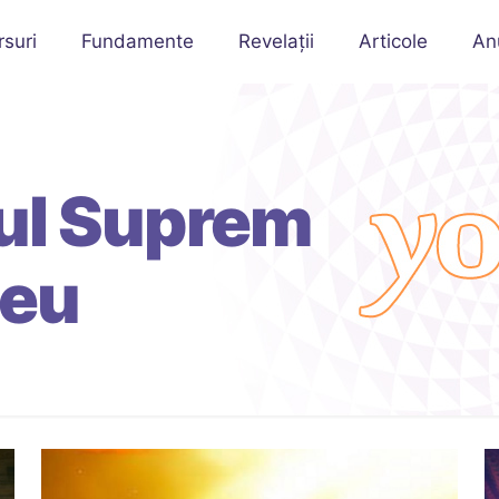
rsuri
Fundamente
Revelații
Articole
An
ul Suprem
eu