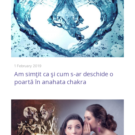
1 February 2019
Am simţit ca şi cum s-ar deschide o
poartă în anahata chakra
8 
C
l