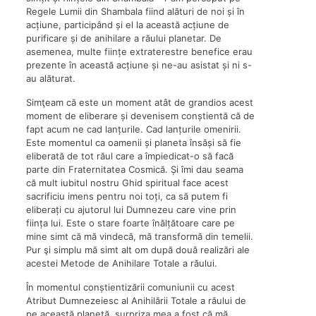
Regele Lumii din Shambala fiind alături de noi și în
acțiune, participând și el la această acțiune de
purificare și de anihilare a răului planetar. De
asemenea, multe ființe extraterestre benefice erau
prezente în această acțiune și ne-au asistat și ni s-
au alăturat.
Simţeam că este un moment atât de grandios acest
moment de eliberare și devenisem conștientă că de
fapt acum ne cad lanțurile. Cad lanțurile omenirii.
Este momentul ca oamenii și planeta însăși să fie
eliberată de tot răul care a împiedicat-o să facă
parte din Fraternitatea Cosmică. Și îmi dau seama
că mult iubitul nostru Ghid spiritual face acest
sacrificiu imens pentru noi toți, ca să putem fi
eliberați cu ajutorul lui Dumnezeu care vine prin
ființa lui. Este o stare foarte înălțătoare care pe
mine simt că mă vindecă, mă transformă din temelii.
Pur şi simplu mă simt alt om după două realizări ale
acestei Metode de Anihilare Totale a răului.
În momentul conștientizării comuniunii cu acest
Atribut Dumnezeiesc al Anihilării Totale a răului de
pe această planetă, surpriza mea a fost că mă