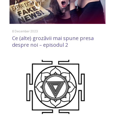
8 December 2023
Ce (alte) grozăvii mai spune presa
despre noi – episodul 2
10
T
d
(