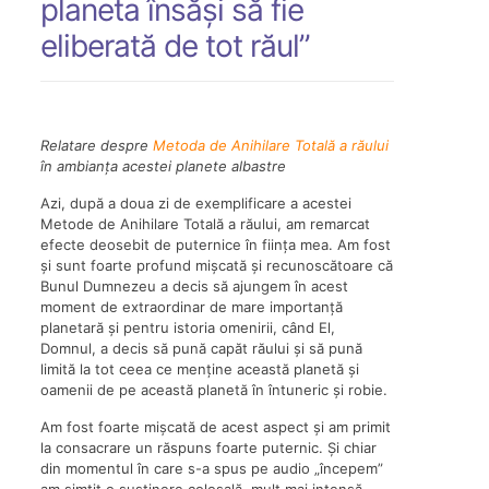
planeta însăși să fie
eliberată de tot răul”
Relatare despre
Metoda de Anihilare Totală a răului
în ambianța acestei planete albastre
Azi, după a doua zi de exemplificare a acestei
Metode de Anihilare Totală a răului, am remarcat
efecte deosebit de puternice în ființa mea. Am fost
și sunt foarte profund mișcată și recunoscătoare că
Bunul Dumnezeu a decis să ajungem în acest
moment de extraordinar de mare importanță
planetară și pentru istoria omenirii, când El,
Domnul, a decis să pună capăt răului și să pună
limită la tot ceea ce menține această planetă și
oamenii de pe această planetă în întuneric și robie.
Am fost foarte mișcată de acest aspect și am primit
la consacrare un răspuns foarte puternic. Și chiar
din momentul în care s-a spus pe audio „începem”