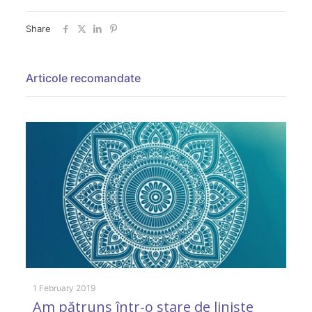
Share
Articole recomandate
1 February 2019
20
Am pătruns într-o stare de linişte
A