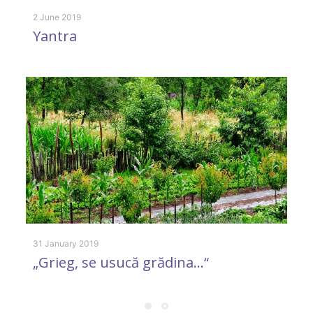
2 June 2019
Yantra
30
Î
d
31 January 2019
„Grieg, se usucă grădina…“