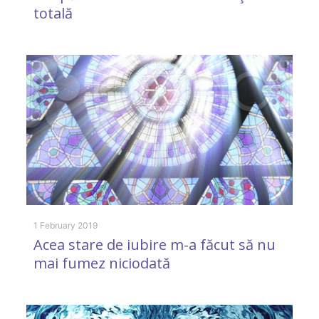
totală
m
c
o
1 February 2019
Acea stare de iubire m-a făcut să nu
mai fumez niciodată
1 
M
s