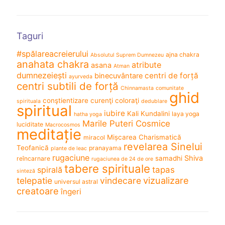
Taguri
#spălareacreierului
ajna chakra
Absolutul Suprem Dumnezeu
anahata chakra
atribute
asana
Atman
dumnezeiești
centri de forță
binecuvântare
ayurveda
centri subtili de forță
Chinnamasta
comunitate
ghid
conştientizare
curenţi coloraţi
spirituala
dedublare
spiritual
iubire
Kali
Kundalini
laya yoga
hatha yoga
Marile Puteri Cosmice
luciditate
Macrocosmos
meditație
Mișcarea Charismatică
miracol
revelarea Sinelui
Teofanică
pranayama
plante de leac
rugaciune
Shiva
samadhi
reîncarnare
rugaciunea de 24 de ore
tabere spirituale
spirală
tapas
sinteză
vizualizare
telepatie
vindecare
universul astral
creatoare
îngeri