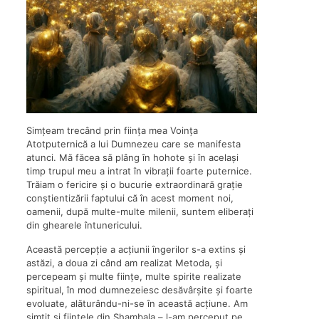
Simțeam trecând prin ființa mea Voința
Atotputernică a lui Dumnezeu care se manifesta
atunci. Mă făcea să plâng în hohote și în același
timp trupul meu a intrat în vibrații foarte puternice.
Trăiam o fericire și o bucurie extraordinară grație
conștientizării faptului că în acest moment noi,
oamenii, după multe-multe milenii, suntem eliberați
din ghearele întunericului.
Această percepție a acțiunii îngerilor s-a extins și
astăzi, a doua zi când am realizat Metoda, și
percepeam și multe ființe, multe spirite realizate
spiritual, în mod dumnezeiesc desăvârșite și foarte
evoluate, alăturându-ni-se în această acțiune. Am
simțit și ființele din Shambala – l-am perceput pe