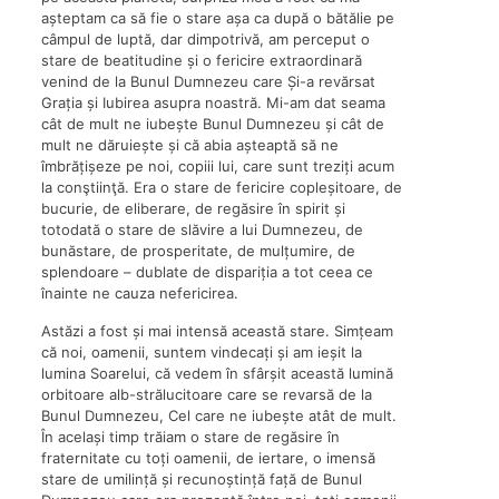
așteptam ca să fie o stare așa ca după o bătălie pe
câmpul de luptă, dar dimpotrivă, am perceput o
stare de beatitudine și o fericire extraordinară
venind de la Bunul Dumnezeu care Și-a revărsat
Grația și Iubirea asupra noastră. Mi-am dat seama
cât de mult ne iubește Bunul Dumnezeu și cât de
mult ne dăruiește și că abia așteaptă să ne
îmbrățișeze pe noi, copiii lui, care sunt treziți acum
la conştiinţă. Era o stare de fericire copleșitoare, de
bucurie, de eliberare, de regăsire în spirit și
totodată o stare de slăvire a lui Dumnezeu, de
bunăstare, de prosperitate, de mulțumire, de
splendoare – dublate de dispariția a tot ceea ce
înainte ne cauza nefericirea.
Astăzi a fost și mai intensă această stare. Simțeam
că noi, oamenii, suntem vindecați și am ieșit la
lumina Soarelui, că vedem în sfârșit această lumină
orbitoare alb-strălucitoare care se revarsă de la
Bunul Dumnezeu, Cel care ne iubește atât de mult.
În același timp trăiam o stare de regăsire în
fraternitate cu toți oamenii, de iertare, o imensă
stare de umilință și recunoștință față de Bunul