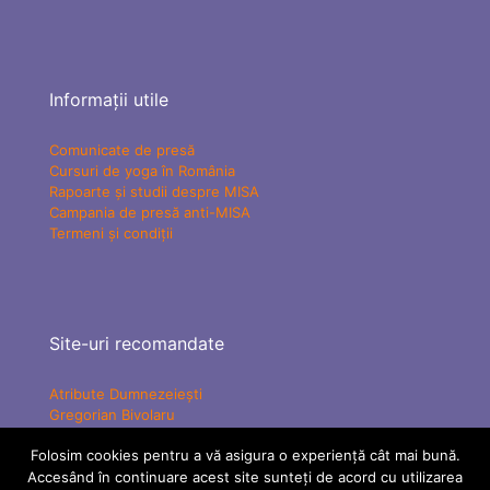
Informații utile
Comunicate de presă
Cursuri de yoga în România
Rapoarte și studii despre MISA
Campania de presă anti-MISA
Termeni și condiții
Site-uri recomandate
Atribute Dumnezeiești
Gregorian Bivolaru
Yogaesoteric
Folosim cookies pentru a vă asigura o experiență cât mai bună.
Mișcarea Charismatică Teofanică
Accesând în continuare acest site sunteți de acord cu utilizarea
Vindecare Spirituală