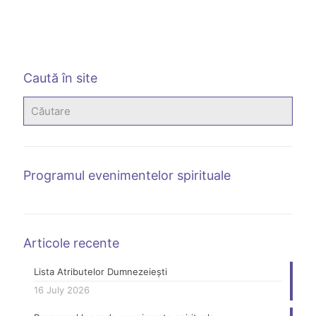
1 
D
l
Caută în site
Programul evenimentelor spirituale
Articole recente
Lista Atributelor Dumnezeiești
16 July 2026