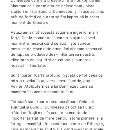
Dumnezeu care era prezentă între noi, toți oamenii.
Simțeam că suntem atât de neînsemnați, niște
slujitori umili ai Bunului Dumnezeu, și în același timp
atât de fericiți că putem să fim împreună în acest
moment de Eliberare.
Astăzi am simțit această acțiune a îngerilor mai în
forță. Dar în momentul în care s-a ajuns la acel
moment al muzicii când se aud niște sunete
metalice de ciocniri de arme, îmi dădeam seama că
de fapt se producea dez-(în)lănțuirea noastră,
eliberarea de lanțuri și de cătușe și punerea
noastră în libertate.
Sunt foarte, foarte profund mișcată de tot ceea ce
mi s-a revelat în universul meu lăuntric, grație
Voinței Atotputernice a lui Dumnezeu care se
manifestă în aceste momente în noi.
Totodată sunt foarte recunoscătoare Ghidului
spiritual și Bunului Dumnezeu că pot să fiu aici,
alături de frații mei, în aceste momente de
importanță atât de mare pentru istoria planetei și a
întregii umanități – în aceste momente de Eliberare,
care au început în anul 2010, când s-au făcut acele