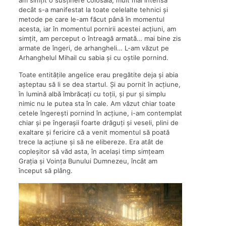
am simțit o susținere colosală, mult mai intensă
decât s-a manifestat la toate celelalte tehnici și
metode pe care le-am făcut până în momentul
acesta, iar în momentul pornirii acestei acțiuni, am
simțit, am perceput o întreagă armată… mai bine zis
armate de îngeri, de arhangheli… L-am văzut pe
Arhanghelul Mihail cu sabia și cu oștile pornind.
Toate entitățile angelice erau pregătite deja și abia
așteptau să li se dea startul. Și au pornit în acțiune,
în lumină albă îmbrăcați cu toții, și pur și simplu
nimic nu le putea sta în cale. Am văzut chiar toate
cetele îngerești pornind în acțiune, i-am contemplat
chiar și pe îngerașii foarte drăguți și veseli, plini de
exaltare și fericire că a venit momentul să poată
trece la acțiune și să ne elibereze. Era atât de
copleșitor să văd asta, în același timp simțeam
Grația și Voința Bunului Dumnezeu, încât am
început să plâng.