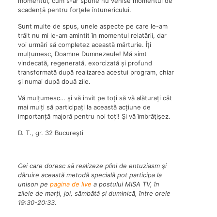
momentul, cum s-ar spune nu venise momentul de
scadență pentru forţele întunericului.
Sunt multe de spus, unele aspecte pe care le-am
trăit nu mi le-am amintit în momentul relatării, dar
voi urmări să completez această mărturie. Îți
mulțumesc, Doamne Dumnezeule! Mă simt
vindecată, regenerată, exorcizată și profund
transformată după realizarea acestui program, chiar
şi numai după două zile.
Vă mulțumesc… şi vă invit pe toți să vă alăturați cât
mai mulți să participați la această acțiune de
importanță majoră pentru noi toți! Şi vă îmbrăţişez.
D. T., gr. 32 Bucureşti
Cei care doresc să realizeze plini de entuziasm şi
dăruire această metodă specială pot participa la
unison pe
pagina de live
a postului MISA TV, în
zilele de marți, joi, sâmbătă și duminică, între orele
19:30-20:33.