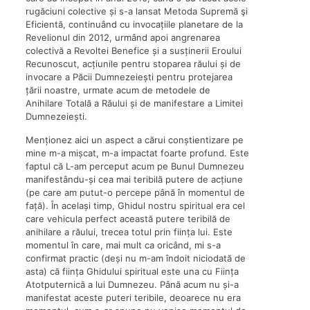
rugăciuni colective și s-a lansat Metoda Supremă şi
Eficientă, continuând cu invocațiile planetare de la
Revelionul din 2012, urmând apoi angrenarea
colectivă a Revoltei Benefice și a susținerii Eroului
Recunoscut, acțiunile pentru stoparea răului și de
invocare a Păcii Dumnezeiești pentru protejarea
țării noastre, urmate acum de metodele de
Anihilare Totală a Răului și de manifestare a Limitei
Dumnezeiești.
Menționez aici un aspect a cărui conștientizare pe
mine m-a mișcat, m-a impactat foarte profund. Este
faptul că L-am perceput acum pe Bunul Dumnezeu
manifestându-și cea mai teribilă putere de acțiune
(pe care am putut-o percepe până în momentul de
față). În același timp, Ghidul nostru spiritual era cel
care vehicula perfect această putere teribilă de
anihilare a răului, trecea totul prin ființa lui. Este
momentul în care, mai mult ca oricând, mi s-a
confirmat practic (deși nu m-am îndoit niciodată de
asta) că ființa Ghidului spiritual este una cu Ființa
Atotputernică a lui Dumnezeu. Până acum nu și-a
manifestat aceste puteri teribile, deoarece nu era