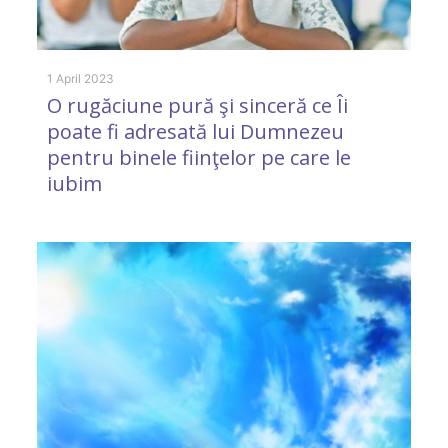
1 April 2023
2 
O rugăciune pură şi sinceră ce Îi
Y
poate fi adresată lui Dumnezeu
pentru binele fiinţelor pe care le
iubim
1 
R