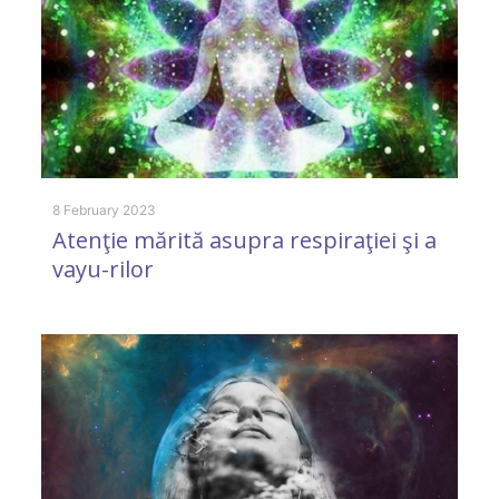
26
T
d
R
8 February 2023
Atenţie mărită asupra respiraţiei şi a
vayu-rilor