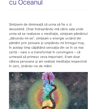
cu Oceanul
Simţisem de dimineaţă că urma să fie o zi
deosebită. Chiar îndreptându-mă către sala unde
urma să se realizeze o meditaţie, simţeam pământul
„dăruindu‑mi‑se“, simţeam o energie urcând din
pământ prin picioare şi umplându-mi întregul trup,
în acelaşi timp căpătând senzaţia din ce în ce mai
certă – care s-a transformat în convingere – că
urmează să primesc ceva important. Eram doar
câteva persoane şi am realizat meditaţia respectivă
în cerc, ţinându-ne de mâini.