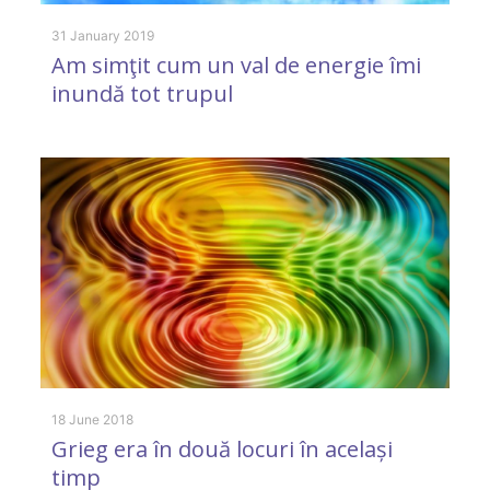
31 January 2019
Am simţit cum un val de energie îmi
inundă tot trupul
8 
S
la
18 June 2018
Grieg era în două locuri în același
timp