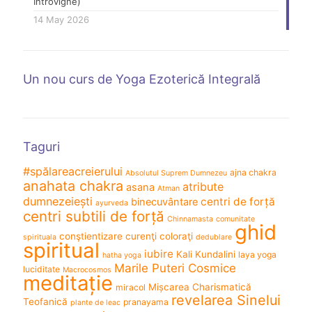
Introvigne)
14 May 2026
Un nou curs de Yoga Ezoterică Integrală
Taguri
#spălareacreierului
ajna chakra
Absolutul Suprem Dumnezeu
anahata chakra
atribute
asana
Atman
dumnezeiești
centri de forță
binecuvântare
ayurveda
centri subtili de forță
Chinnamasta
comunitate
ghid
conştientizare
curenţi coloraţi
spirituala
dedublare
spiritual
iubire
Kali
Kundalini
laya yoga
hatha yoga
Marile Puteri Cosmice
luciditate
Macrocosmos
meditație
Mișcarea Charismatică
miracol
revelarea Sinelui
Teofanică
pranayama
plante de leac