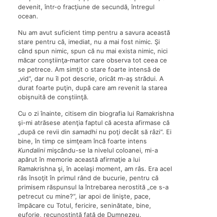
devenit, într-o fracţiune de secundă, întregul
ocean.
Nu am avut suficient timp pentru a savura această
stare pentru că, imediat, nu a mai fost nimic. Şi
când spun nimic, spun că nu mai exista nimic, nici
măcar conştiinţa‑martor care observa tot ceea ce
se petrece. Am simţit o stare foarte intensă de
„vid“, dar nu îl pot descrie, oricât m-aş strădui. A
durat foarte puţin, după care am revenit la starea
obişnuită de conştiinţă.
Cu o zi înainte, citisem din biografia lui Ramakrishna
şi-mi atrăsese atenţia faptul că acesta afirmase că
„după ce revii din
samadhi
nu poţi decât să râzi“. Ei
bine, în timp ce simţeam încă foarte intens
Kundalini
mişcându-se la nivelul coloanei, mi-a
apărut în memorie această afirmaţie a lui
Ramakrishna şi, în acelaşi moment, am râs. Era acel
râs însoţit în primul rând de bucurie, pentru că
primisem răspunsul la întrebarea nerostită „ce s-a
petrecut cu mine?“, iar apoi de linişte, pace,
împăcare cu Totul, fericire, seninătate, bine,
euforie, recunoştinţă faţă de Dumnezeu.