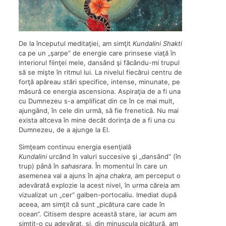
De la începutul meditaţiei, am simţit
Kundalini
Shakti
ca pe un „şarpe“ de energie care prinsese viaţă în
interiorul fiinţei mele, dansând şi făcându-mi trupul
să se mişte în ritmul lui. La nivelul fiecărui centru de
forţă apăreau stări specifice, intense, minunate, pe
măsură ce energia ascensiona. Aspiraţia de a fi una
cu Dumnezeu s-a amplificat din ce în ce mai mult,
ajungând, în cele din urmă, să fie frenetică. Nu mai
exista altceva în mine decât dorinţa de a fi una cu
Dumnezeu, de a ajunge la El.
Simţeam continuu energia esenţială
Kundalini
urcând în valuri succesive şi „dansând“ (în
trup) până în
sahasrara
. În momentul în care un
asemenea val a ajuns în
ajna chakra
, am perceput o
adevărată explozie la acest nivel, în urma căreia am
vizualizat un „cer“ galben-portocaliu. Imediat după
aceea, am simţit că sunt „picătura care cade în
ocean“. Citisem despre această stare, iar acum am
simţit-o cu adevărat, şi, din minuscula picătură, am