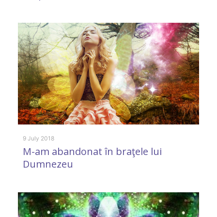
31
I
k
9 July 2018
M-am abandonat în braţele lui
Dumnezeu