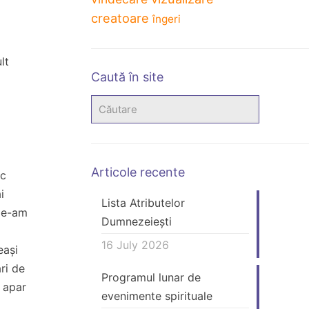
creatoare
îngeri
lt
Caută în site
Articole recente
ic
i
Lista Atributelor
 le-am
Dumnezeiești
16 July 2026
eași
ri de
Programul lunar de
e apar
evenimente spirituale