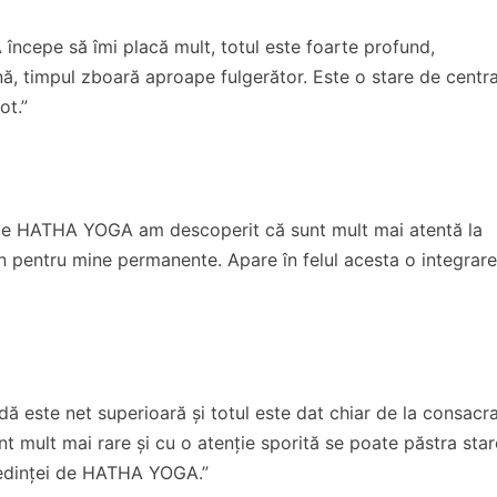
începe să îmi placă mult, totul este foarte profund,
nă, timpul zboară aproape fulgerător. Este o stare de centr
ot.”
i de HATHA YOGA am descoperit că sunt mult mai atentă la
n pentru mine permanente. Apare în felul acesta o integrar
 este net superioară și totul este dat chiar de la consacr
unt mult mai rare și cu o atenție sporită se poate păstra sta
 ședinței de HATHA YOGA.”