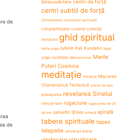
centri de forță
binecuvântare
centri subtili de forță
Chinnamasta
comunitate spirituala
are de
conştientizare
curenţi coloraţi
ghid spiritual
dedublare
iubire
Kali
Kundalini
laya
hatha yoga
Marile
yoga
luciditate
Macrocosmos
Puteri Cosmice
meditație
e
Mișcarea
miracol
Charismatică Teofanică
plante de leac
revelarea Sinelui
pranayama
rugaciune
reîncarnare
rugaciunea de 24
spirală
Shiva
samadhi
de ore
sinteză
area
tabere spirituale
tapas
rea de
telepatie
universul astral
vizualizare
vindecare