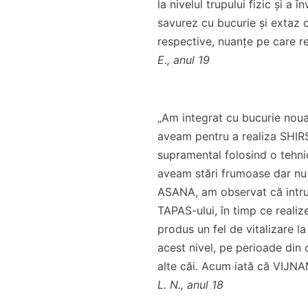
la nivelul trupului fizic și a 
savurez cu bucurie și extaz c
respective, nuanțe pe care rec
E., anul 19
„Am integrat cu bucurie noua
aveam pentru a realiza SHIR
supramental folosind o tehn
aveam stări frumoase dar n
ASANA, am observat că intru 
TAPAS-ului, în timp ce realiz
produs un fel de vitalizare 
acest nivel, pe perioade din
alte căi. Acum iată că VIJNA
L. N., anul 18