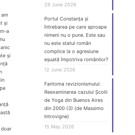
28 June 2026
, am
Portul Constanța și
t și
întrebarea pe care aproape
 m-a
nimeni nu o pune. Este sau
 nu
nu este statul român
canic
complice la o agresiune
te și
eșuată împotriva românilor?
ință
12 June 2026
n
in
Fantoma revizionismului:
 pe
Reexaminarea cazului Școlii
de Yoga din Buenos Aires
anță
din 2000 (3) (de Massimo
eastă
Introvigne)
15 May 2026
u doar