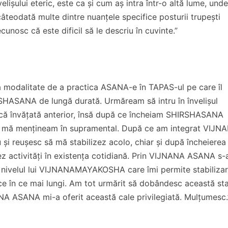
învelișului eteric, este ca și cum aș intra într-o altă lume, und
âteodată multe dintre nuanțele specifice posturii trupești
unosc că este dificil să le descriu în cuvinte.”
 modalitate de a practica ASANA-e în TAPAS-ul pe care îl
SHASANA de lungă durată. Urmăream să intru în învelișul
ică învățată anterior, însă după ce încheiam SHIRSHASANA
u mă mențineam în supramental. După ce am integrat VIJN
și reușesc să mă stabilizez acolo, chiar și după încheierea
ez activități în existența cotidiană. Prin VIJNANA ASANA s-
la nivelul lui VIJNANAMAYAKOSHA care îmi permite stabilizar
 ce în ce mai lungi. Am tot urmărit să dobândesc această st
NA ASANA mi-a oferit această cale privilegiată. Mulțumesc.