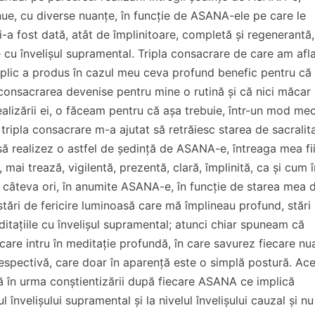
nue, cu diverse nuanțe, în funcție de ASANA-ele pe care le
i-a fost dată, atât de împlinitoare, completă și regenerantă
e cu învelișul supramental. Tripla consacrare de care am afla
aplic a produs în cazul meu ceva profund benefic pentru că
 consacrarea devenise pentru mine o rutină și că nici măcar
alizării ei, o făceam pentru că așa trebuie, într-un mod me
l, tripla consacrare m-a ajutat să retrăiesc starea de sacralita
să realizez o astfel de ședință de ASANA-e, întreaga mea fi
 mai trează, vigilentă, prezentă, clară, împlinită, ca și cum î
 câteva ori, în anumite ASANA-e, în funcție de starea mea d
stări de fericire luminoasă care mă împlineau profund, stări
ditațiile cu învelișul supramental; atunci chiar spuneam că
care intru în meditație profundă, în care savurez fiecare nu
espectivă, care doar în aparență este o simplă postură. Ac
ă în urma conștientizării după fiecare ASANA ce implică
l învelișului supramental și la nivelul învelișului cauzal și n