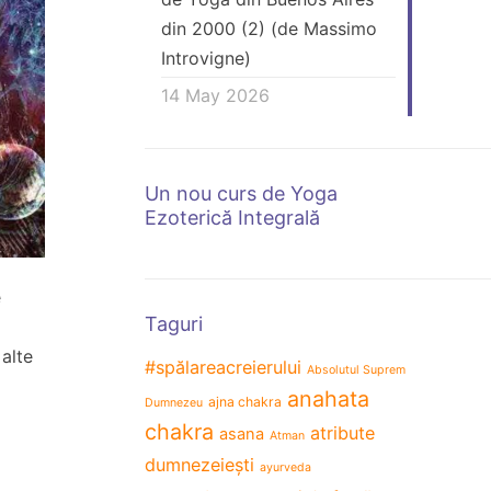
din 2000 (2) (de Massimo
Introvigne)
14 May 2026
Un nou curs de Yoga
Ezoterică Integrală
e
Taguri
 alte
#spălareacreierului
Absolutul Suprem
anahata
ajna chakra
Dumnezeu
chakra
atribute
asana
Atman
dumnezeiești
ayurveda