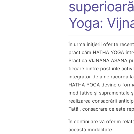
superioară
Yoga: Vij
În urma iniţierii oferite rece
practicăm HATHA YOGA într-o 
Practica VIJNANA ASANA pune
fiecare dintre posturile activ
integrator de a ne racorda l
HATHA YOGA devine o formă 
meditative şi supramentale ş
realizarea consacrării anti
Tatăl, consacrare ce este rep
În continuare vă oferim relat
această modalitate.