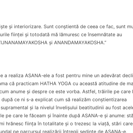
niște și interiorizare. Sunt conștientă de ceea ce fac, sunt mu
șurile ființei și totodată mă lămuresc ce însemnătate au
 ales VIJNANAMAYAKOSHA și ANANDAMAYAKOSHA.”
 de a realiza ASANA-ele a fost pentru mine un adevărat decl
eama că practicam HATHA YOGA cu această atitudine de ma
 cum anume și despre ce este vorba. Astfel, trăirile pe care
ui după ce ni s-a explicat cum să realizăm conștientizarea
i supramental și la nivelul învelișului beatitudinii au fost acel
ările pe care le făceam și înainte după ASANA-e și anume: stă
mi hrănesc ființa în totalitate și o trezesc la viață, stări car
undal pe parcursul realizării întregii ședințe de ASANA-e,