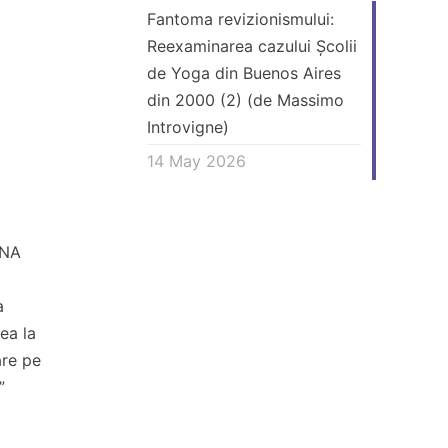
e
Fantoma revizionismului:
Reexaminarea cazului Școlii
de Yoga din Buenos Aires
din 2000 (2) (de Massimo
Introvigne)
14 May 2026
ANA
a
ea la
are pe
”