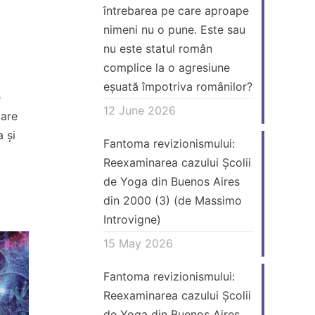
întrebarea pe care aproape
nimeni nu o pune. Este sau
nu este statul român
complice la o agresiune
eșuată împotriva românilor?
e
12 June 2026
 are
a și
Fantoma revizionismului:
Reexaminarea cazului Școlii
de Yoga din Buenos Aires
din 2000 (3) (de Massimo
Introvigne)
15 May 2026
Fantoma revizionismului:
Reexaminarea cazului Școlii
de Yoga din Buenos Aires