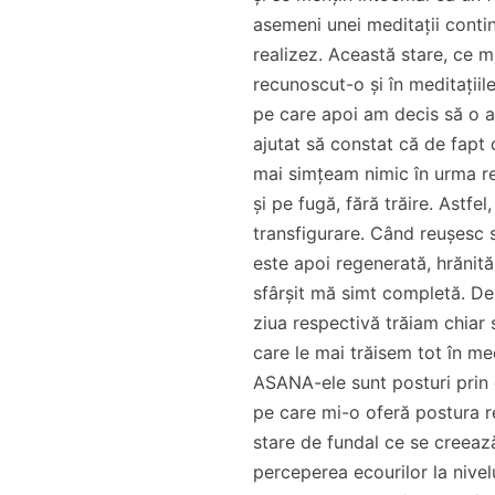
asemeni unei meditații conti
realizez. Această stare, ce m
recunoscut-o și în meditațiil
pe care apoi am decis să o 
ajutat să constat că de fapt
mai simțeam nimic în urma re
și pe fugă, fără trăire. Astfe
transfigurare. Când reușesc 
este apoi regenerată, hrănită,
sfârșit mă simt completă. De
ziua respectivă trăiam chiar 
care le mai trăisem tot în me
ASANA-ele sunt posturi prin 
pe care mi-o oferă postura r
stare de fundal ce se creeaz
perceperea ecourilor la nivelu