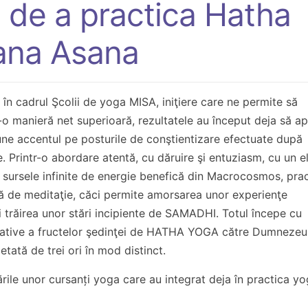
 de a practica Hatha
nana Asana
nt în cadrul Şcolii de yoga MISA, iniţiere care ne permite să
manieră net superioară, rezultatele au început deja să ap
 accentul pe posturile de conştientizare efectuate după
e. Printr-o abordare atentă, cu dăruire şi entuziasm, cu un e
a sursele infinite de energie benefică din Macrocosmos, pra
de meditaţie, căci permite amorsarea unor experienţe
i trăirea unor stări incipiente de SAMADHI. Totul începe cu
cipative a fructelor şedinţei de HATHA YOGA către Dumnezeu
etată de trei ori în mod distinct.
ările unor cursanți yoga care au integrat deja în practica y