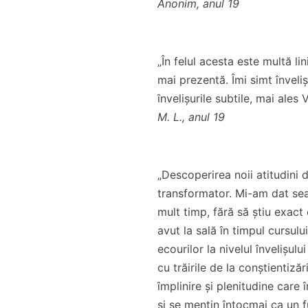
Anonim, anul 19
„În felul acesta este multă li
mai prezentă. Îmi simt înveli
învelișurile subtile, mai
M. L., anul 19
„Descoperirea noii atitudini
transformator. Mi-am dat s
mult timp, fără să știu exact
avut la sală în timpul cursul
ecourilor la nivelul învelișulu
cu trăirile de la conștientiz
împlinire și plenitudine care î
și se mențin întocmai ca un f