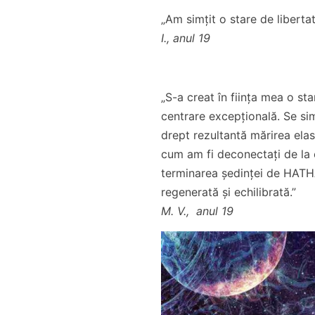
„Am simțit o stare de liberta
I., anul 19
„S-a creat în ființa mea o s
centrare excepțională. Se si
drept rezultantă mărirea elast
cum am fi deconectați de la 
terminarea ședinței de HATHA
regenerată și echilibrată.”
M. V., anul 19