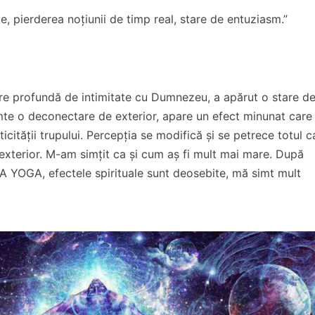
te, pierderea noțiunii de timp real, stare de entuziasm.”
tare profundă de intimitate cu Dumnezeu, a apărut o stare d
mte o deconectare de exterior, apare un efect minunat care
icității trupului. Percepția se modifică și se petrece totul c
exterior. M-am simțit ca și cum aș fi mult mai mare. După
 YOGA, efectele spirituale sunt deosebite, mă simt mult