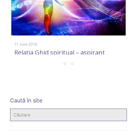
9 
D
D
11 June 2018
Relația Ghid spiritual – aspirant
Caută în site