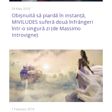
26 May 2025
6 
Obișnuită să piardă în instanță,
O
MIVILUDES suferă două înfrângeri
într-o singură zi (de Massimo
Introvigne)
12
C
1 February 2019