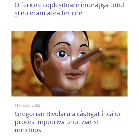
O fericire copleşitoare îmbrăţişa totul
şi eu eram acea fericire
31
F
11 March 2022
Gregorian Bivolaru a câștigat încă un
proces împotriva unui ziarist
mincinos