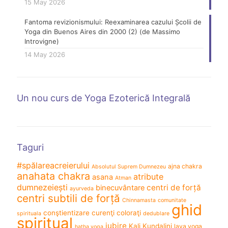
15 May 2026
Fantoma revizionismului: Reexaminarea cazului Școlii de
Yoga din Buenos Aires din 2000 (2) (de Massimo
Introvigne)
14 May 2026
Un nou curs de Yoga Ezoterică Integrală
Taguri
#spălareacreierului
ajna chakra
Absolutul Suprem Dumnezeu
anahata chakra
atribute
asana
Atman
dumnezeiești
centri de forță
binecuvântare
ayurveda
centri subtili de forță
Chinnamasta
comunitate
ghid
conştientizare
curenţi coloraţi
spirituala
dedublare
spiritual
iubire
Kali
Kundalini
laya yoga
hatha yoga