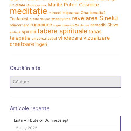
Marile Puteri Cosmice
luciditate
Macrocosmos
meditație
Mișcarea Charismatică
miracol
revelarea Sinelui
Teofanică
pranayama
plante de leac
rugaciune
Shiva
samadhi
reîncarnare
rugaciunea de 24 de ore
tabere spirituale
spirală
tapas
sinteză
vizualizare
telepatie
vindecare
universul astral
creatoare
îngeri
Caută în site
Articole recente
Lista Atributelor Dumnezeiești
16 July 2026