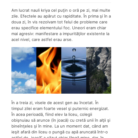
Am lucrat nauli kriya cel puţin o oră pe zi, mai multe
zile. Efectele au apărut cu rapiditate. În prima şi în a
doua zi, în vis rezolvam tot felul de probleme care
erau specifice elementului foc. Uneori eram chiar
mai agresiv: manifestare a impurităţilor existente la
acel nivel, care astfel erau arse.
În a treia zi, visele de acest gen au încetat. În
timpul zilei eram foarte vesel şi puternic energizat.
În acea perioadă, fiind elev la liceu, colegii
obişnuiau să arunce (în joacă) cu cretă unii în alţii şi
bineînţeles şi în mine. La un moment dat, când am
ieşit afară din liceu o pungă cu apă aruncată într-o
astfel de „joacă“ a căzut chiar lângă mine, dar, în