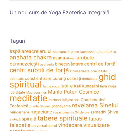
Un nou curs de Yoga Ezoterică Integrală
Taguri
#spălareacreierului
ajna chakra
Absolutul Suprem Dumnezeu
anahata chakra
atribute
asana
Atman
dumnezeiești
centri de forță
binecuvântare
ayurveda
centri subtili de forță
Chinnamasta
comunitate
ghid
conştientizare
curenţi coloraţi
spirituala
dedublare
spiritual
iubire
Kali
Kundalini
laya yoga
hatha yoga
Marile Puteri Cosmice
luciditate
Macrocosmos
meditație
Mișcarea Charismatică
miracol
revelarea Sinelui
Teofanică
pranayama
plante de leac
rugaciune
Shiva
samadhi
reîncarnare
rugaciunea de 24 de ore
tabere spirituale
spirală
tapas
sinteză
vizualizare
telepatie
vindecare
universul astral