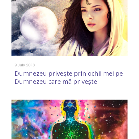
4 
R
9 July 2018
Dumnezeu priveşte prin ochii mei pe
M
Dumnezeu care mă privește