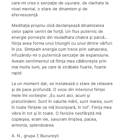
care‑mi crea o senzaţie de uşurare, de claritate la
nivel mental, o stare de dinamism şi de
efervescenţă.
Meditaţia propriu-zisă declanşează dinamizarea
celor şapte centri de forţă. Un flux puternic de
energie porneşte din
muladhara chakra
şi parcă…
fiinţa avea forma unui triunghi cu unul dintre vârfuri
în jos. Simţeam energia cum trece prin
sahasrara
,
infuzându-mi o puternică senzaţie de expansiune.
Aveam sentimentul că fiinţa mea călătoreşte prin
mai multe lumi, pe care le străbate foarte, foarte
rapid.
La un moment dat, se instalează o stare de relaxare
şi de pace profundă. O voce din interiorul fiinţei
mele îmi vorbeşte: „Eu sunt aici, acum şi
pretutindeni. Sunt în valurile mării, sunt marea, sunt
în toate fiinţele ce mă înconjoară, în tot“. Fiinţa mea
vibra în tot şi în toate. O fericire nesfârşită mă
copleşea, eram vie, savuram liniştea, pacea,
armonia, splendoarea.
A. N., grupa 7, Bucureşti