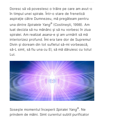
Doresc să vă povestesc o trăire pe care am avut-o
în timpul unei spirale. Într-o stare de frenetică
aspiraţie către Dumnezeu, mă pregăteam pentru
®
una dintre
Spiralele Yang
(Costineşti, 1998). Am
luat decizia să nu mănânc şi să nu vorbesc în ziua
spiralei. Am realizat
asana
-e şi am urmărit să mă
interiorizez profund. Îmi era tare dor de Supremul
Divin şi doream din tot sufletul să-mi vorbească,
să-L simt, să fiu una cu El, să mă dăruiesc cu totul
Lui.
®
Soseşte momentul începerii
Spiralei Yang
. Ne
prindem de mâini. Simt curentul subtil purificator