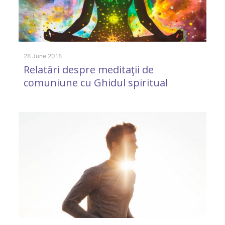
19
A
28 June 2018
Relatări despre meditaţii de
a
comuniune cu Ghidul spiritual
m
a