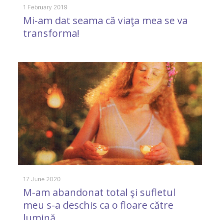
1 February 2019
Mi-am dat seama că viaţa mea se va
8 
transforma!
S
la
17 June 2020
M-am abandonat total şi sufletul
29
meu s-a deschis ca o floare către
C
lumină
u