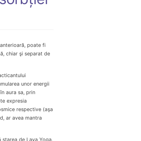
anterioară, poate fi
ă, chiar şi separat de
cticantului
umularea unor energii
n aura sa, prin
ste expresia
smice respective (aşa
nd, ar avea mantra
 starea de Laya Yoga,