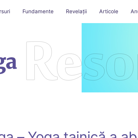
rsuri
Fundamente
Revelații
Articole
An
a – Yoga tainică a ab