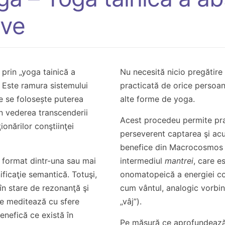
ive
prin „yoga tainică a
Nu necesită nicio pregătire 
. Este ramura sistemului
practicată de orice persoan
re se folosește puterea
alte forme de yoga.
în vederea transcenderii
Acest procedeu permite pra
ionărilor conştiinţei
perseverent captarea şi ac
benefice din Macrocosmos î
 format dintr-una sau mai
intermediul
mantrei
, care e
ificaţie semantică. Totuşi,
onomatopeică a energiei co
 în stare de rezonanţă şi
cum vântul, analogic vorbi
re meditează cu sfere
„vâj”).
enefică ce există în
Pe măsură ce aprofundează