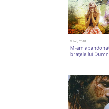
9 July 2018
M-am abandonat
braţele lui Dum