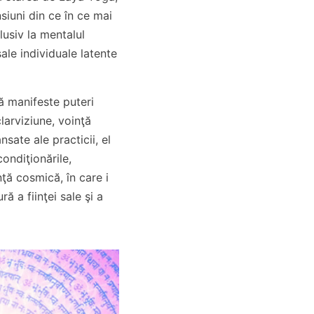
siuni din ce în ce mai
clusiv la mentalul
sale individuale latente
ă manifeste puteri
larviziune, voinţă
ansate ale practicii, el
ondiţionările,
ţă cosmică, în care i
ă a fiinţei sale şi a