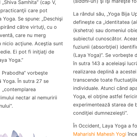
(
siddhi
‑uri) şi îşi măreşte f
l „Shiva Samhita” (cap V,
 practicanţii care pot
La rândul său, „Yoga Bija U
 Yoga. Se spune: „Deschişi
defineşte ca „identitatea (
a
pirând către virtuţi, cu o
(
kshetra
) sau domeniul obie
cventă, care nu merg
subiectul cunoscător. Aceas
n nicio acţiune. Aceştia sunt
fuziunii (absorbţiei) identif
edie. Ei pot fi iniţiaţi de
(Laya Yoga)“. Se vorbeşte d
Laya Yoga.”
în sutra 143 a aceleiaşi lucră
realizarea deplină a acestei 
a Prabodha“ vorbeşte
transcende toate fluctuaţiil
 Yoga. În sutra 27 se
individuale. Atunci când ap
 „contemplarea
Yoga, el obţine astfel feric
imului nectar al nemuririi
experimentează starea de b
nului“.
condiţiei dumnezeieşti“.
În Occident, Laya Yoga a f
Maharishi Mahesh Yogi
înce