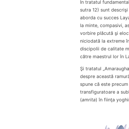
În tratatul fundamenta
sutra 12) sunt descrişi
aborda cu succes Laya
la minte, compasivi, as
vorbire plăcută şi elo
niciodată la extreme î
discipolii de calitate m
către maestrul lor în 
Şi tratatul „Amaraugh
despre această ramură
spune că este precum
transfiguratoare a subl
(
amrita
) în fiinţa yoghi