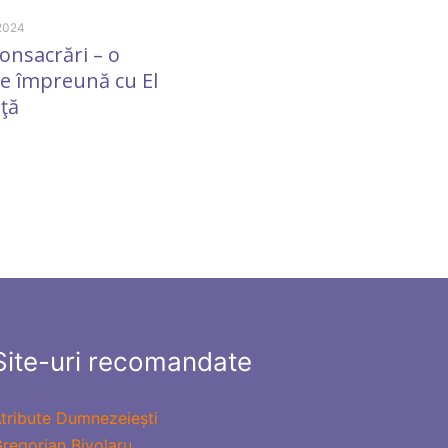
 2024
consacrări – o
ie împreună cu El
aţă
12 June 2018
Călătorind prin faliile
timpului
Site-uri recomandate
tribute Dumnezeiești
regorian Bivolaru