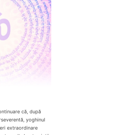
continuare că, după
rseverentă, yoghinul
ri extraordinare