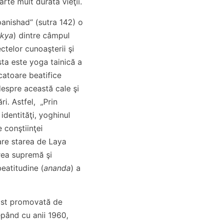
oarte mult durata vieţii.
panishad“ (sutra 142) o
ikya
) dintre câmpul
ctelor cunoaşterii şi
ta este yoga tainică a
icatoare beatifice
espre această cale şi
ri. Astfel, „Prin
identităţi, yoghinul
e conştiinţei
are starea de Laya
irea supremă şi
eatitudine (
ananda
) a
ost promovată de
pând cu anii 1960,