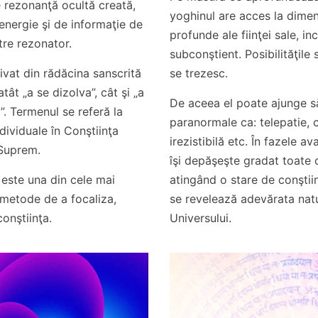
e rezonanţă ocultă creată,
yoghinul are acces la dimen
 energie şi de informaţie de
profunde ale fiinţei sale, in
tre rezonator.
subconştient. Posibilităţile 
ivat din rădăcina sanscrită
se trezesc.
tât „a se dizolva”, cât şi „a
De aceea el poate ajunge s
”. Termenul se referă la
paranormale ca: telepatie, c
ndividuale în Conştiinţa
irezistibilă etc. În fazele av
 Suprem.
îşi depăşeşte gradat toate c
este una din cele mai
atingând o stare de conştiin
 metode de a focaliza,
se revelează adevărata natur
onştiinţa.
Universului.