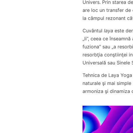
Univers. Prin starea d
are loc un transfer de
la câmpul rezonant că
Cuvântul
laya
este der
„li”, ceea ce înseamnă a
fuziona” sau „a resorbi
resorbţia conştiinţei i
Universală sau Sinele
Tehnica de Laya Yoga 
naturale şi mai simple
armoniza şi dinamiza c