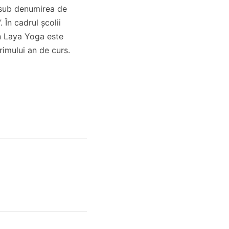
l sub denumirea de
 În cadrul școlii
în Laya Yoga este
primului an de curs.