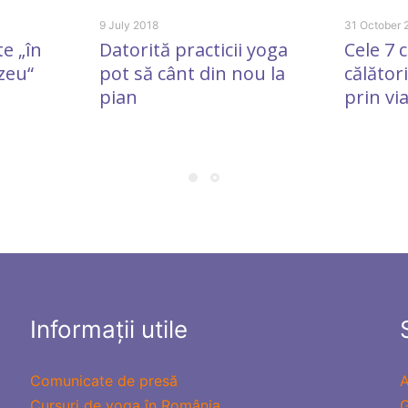
9 July 2018
31 October
e „în
Datorită practicii yoga
Cele 7 
zeu“
pot să cânt din nou la
călător
pian
prin vi
Informații utile
Comunicate de presă
A
Cursuri de yoga în România
G