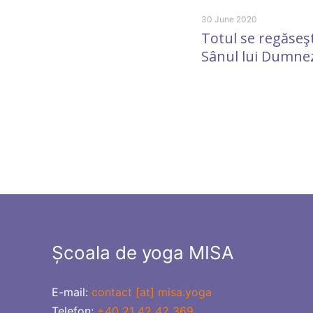
30 June 2020
Totul se regăseşt
Sânul lui Dumne
Școala de yoga MISA
E-mail:
contact [at] misa.yoga
Telefon:
+40 21 42 42 369