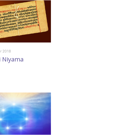
r 2018
28 October 2025
i Niyama
Rolul mass-mediei în
stigmatizarea
minorităților religioase
(de Willy Fautré)