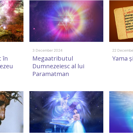
3 December 2024
22 Decembe
 în
Megaatributul
Yama ș
nezeu
Dumnezeiesc al lui
Paramatman