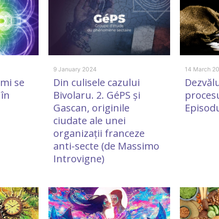
9 January 2024
14 March 2
 mi se
Din culisele cazului
Dezvălu
 în
Bivolaru. 2. GéPS și
procesu
Gascan, originile
Episodu
ciudate ale unei
organizații franceze
anti-secte (de Massimo
Introvigne)