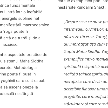
care le exemplifică prin int
ntrice fundamentale
nesfârșite Kundalini Shakti.
nul intră într-o inefabilă
 energiile sublime net
„
Despre ceea ce nu se p
și manifestării macrocosmice.
intermediul cuvintelor, e
a Yoga poate fi
păstreze tăcerea. Totuși,
ă artă de a trăi și de a
au îmbrățișat așa cum s
mnezeiesc.
Gupta Maha Siddha Yoga,
nte, aspectele practice de
exemplifice într-o mani
cu sistemul Maha Siddha
spirituală telepatică ace
ecrete. Metodologia
realități tainice spiritua
rine poate fi pusă în
 yoghinii care sunt capabili
metafizice care devin doa
că să ascensioneze la
accesibile ființelor uman
colosală nesfârșită
pregătite, care manifestă
stăruitoare și care toto