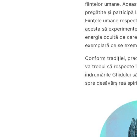
ființelor umane. Aceas
pregătite și participă 
Fiinţele umane respecti
acesta să experimente
energia ocultă de care 
exemplară ce se exemp
Conform tradiției, pr
va trebui să respecte î
îndrumările Ghidului să
spre desăvârșirea spiri