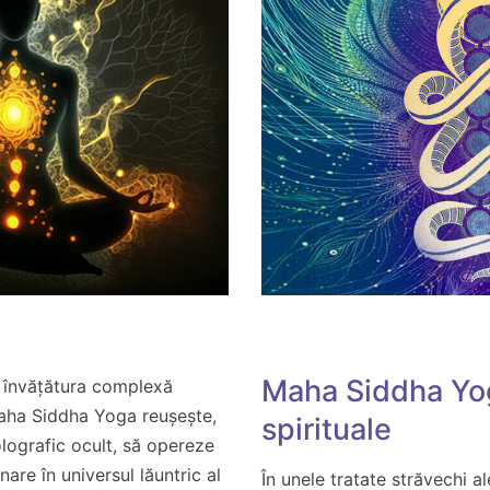
Maha Siddha Yog
 învățătura complexă
Maha Siddha Yoga reușește,
spirituale
olografic ocult, să opereze
are în universul lăuntric al
În unele tratate străvechi al