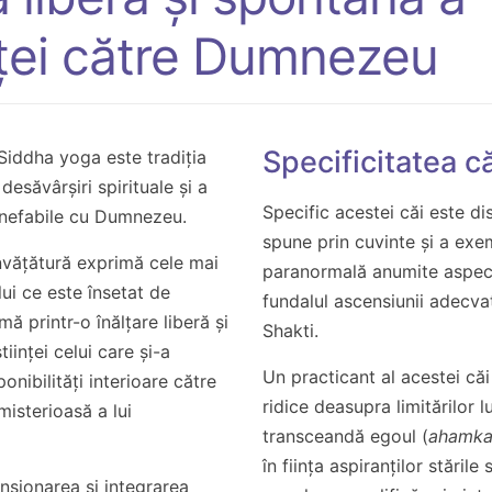
nței către Dumnezeu
Specificitatea că
iddha yoga este tradiția
desăvârșiri spirituale și a
Specific acestei căi este dis
inefabile cu Dumnezeu.
spune prin cuvinte și a exem
învățătură exprimă cele mai
paranormală anumite aspecte
ului ce este însetat de
fundalul ascensiunii adecvat
ă printr-o înălțare liberă și
Shakti.
iinței celui care și-a
Un practicant al acestei căi
nibilități interioare către
ridice deasupra limitărilor l
misterioasă a lui
transceandă egoul (
ahamka
în ființa aspiranților stările 
nsionarea și integrarea