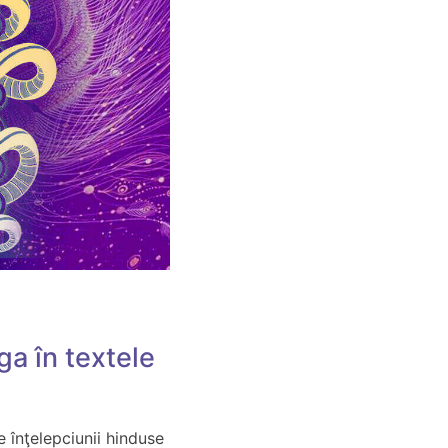
a în textele
e înţelepciunii hinduse