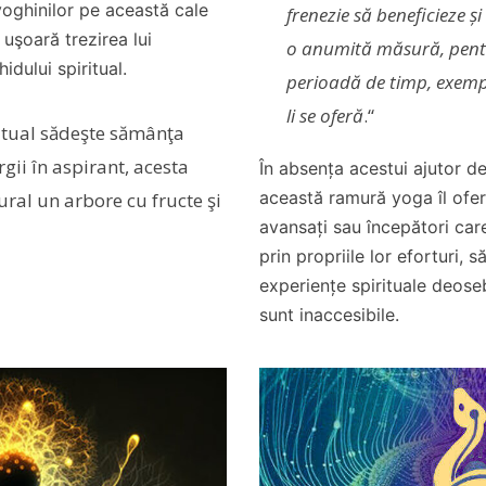
oghinilor pe această cale
frenezie să beneficieze și
 uşoară trezirea lui
o anumită măsură, pent
idului spiritual.
perioadă de timp, exempl
li se oferă
.“
itual sădeşte sămânţa
ergii în aspirant, acesta
În absența acestui ajutor d
această ramură yoga îl ofer
ral un arbore cu fructe şi
avansați sau începători care
prin propriile lor eforturi, 
experiențe spirituale deosebi
sunt inaccesibile.