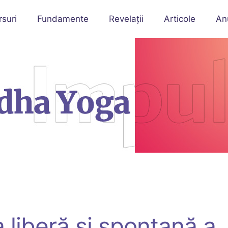
rsuri
Fundamente
Revelații
Articole
An
a liberă și spontană a