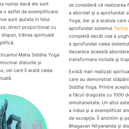
ta numai dacă ele sunt
se consideră că realizarea f
la o astfel de exemplificare.
a abordat şi a aprofundat 
ve sunt ajutate în felul
Yoga, dar şi a aceluia care 
ze, direct proporțional cu
aprofundat sistemul
Tantra
dispun, trăirea spirituală
completă decât cea a yoghi
lifică.
a aprofundat calea sistemu
deoarece această abordare
acticantul Maha Siddha Yoga
transformare include şi trup
ntocmai sfaturile și
u, cel care îi arată calea
Există mari realizați spiritu
tuală.
care au demonstrat stăpâni
Siddha Yoga. Printre aceştia
a făcut dragoste cu 1000 de
simultaneitate. Un altul est
a indus și a exemplificat anu
de excepție. Îi amintim şi 
Bhagavan Nityananda și dis