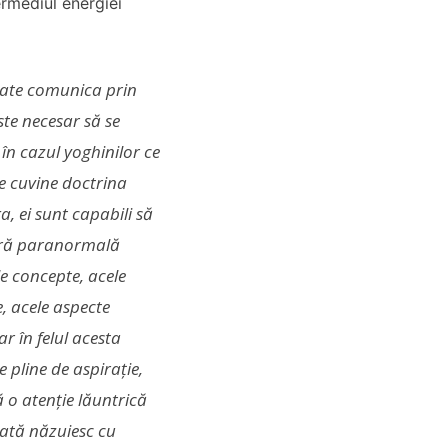
ermediul energiei
oate comunica prin
ste necesar să se
 în cazul yoghinilor ce
e cuvine doctrina
 ei sunt capabili să
eră paranormală
le concepte, acele
le, acele aspecte
r în felul acesta
e pline de aspirație,
 o atenție lăuntrică
dată năzuiesc cu