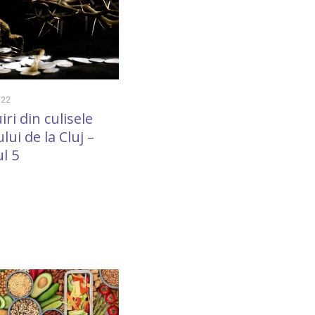
022
4 March 2023
iri din culisele
Clipe de răgaz ce sunt
lui de la Cluj –
adeseori necesare
l 5
pentru o reflecţie
yoghină profund
transfiguratoare şi
rodnică