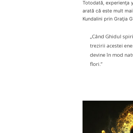
Totodată, experienţa y
arată că este mult mai
Kundalini prin Graţia Gh
„Când Ghidul spir
trezirii acestei en
devine în mod natu
flori.”