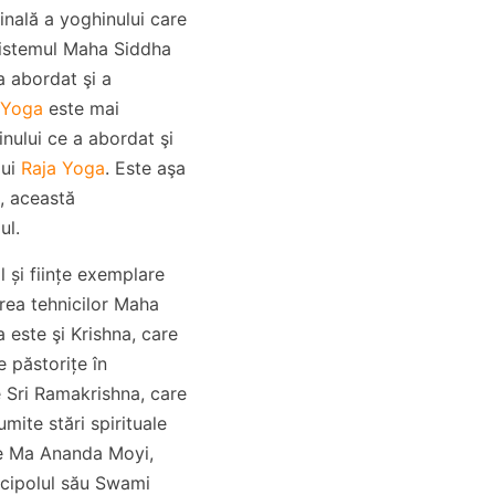
inală a yoghinului care
sistemul Maha Siddha
a abordat şi a
 Yoga
este mai
nului ce a abordat şi
lui
Raja Yoga
. Este aşa
, această
ul.
al și ființe exemplare
rea tehnicilor Maha
 este şi Krishna, care
 păstorițe în
e Sri Ramakrishna, care
mite stări spirituale
pe Ma Ananda Moyi,
cipolul său Swami