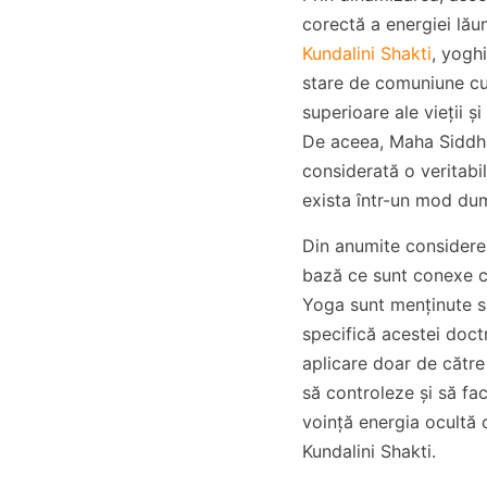
corectă a energiei lău
Kundalini Shakti
, yoghi
stare de comuniune cu
superioare ale vieții 
De aceea, Maha Siddh
considerată o veritabil
exista într-un mod du
Din anumite considere
bază ce sunt conexe 
Yoga sunt menținute s
specifică acestei doct
aplicare doar de către
să controleze și să fa
voință energia ocultă 
Kundalini Shakti.