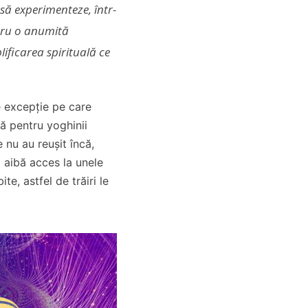
 să experimenteze, într-
ru o anumită
ificarea spirituală ce
e excepție pe care
ă pentru yoghinii
 nu au reușit încă,
să aibă acces la unele
te, astfel de trăiri le