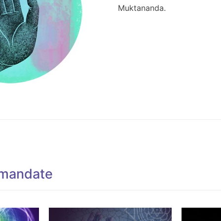
Muktananda.
omandate