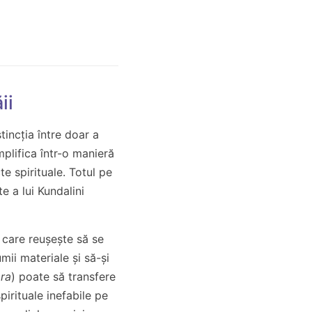
ii
tincția între doar a
plifica într-o manieră
 spirituale. Totul pe
e a lui Kundalini
 care reușește să se
umii materiale și să-și
ra
) poate să transfere
spirituale inefabile pe