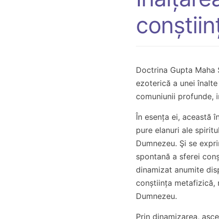
conștii
Doctrina Gupta Maha S
ezoterică a unei înalte 
comuniunii profunde, 
În esența ei, această 
pure elanuri ale spirit
Dumnezeu. Şi se exprim
spontană a sferei conșt
dinamizat anumite dispo
conștiința metafizică, 
Dumnezeu.
Prin dinamizarea, asce