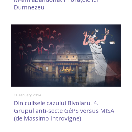
Dumnezeu
i
11 January 2024
31
Din culisele cazului Bivolaru. 4.
M
Grupul anti-secte GéPS versus MISA
d
(de Massimo Introvigne)