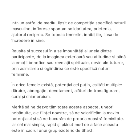
Într-un astfel de mediu, lipsit de competiția specifică naturii
masculine, înfloresc spontan solidaritatea, prietenia,
ajutorul reciproc. Se topesc temerile, inhibițiile, lipsa de
încredere în sine.
Reușita și succesul în a se îmbunătăți al uneia dintre
participante, de la imaginea exterioară sau atitudine și până
la emoții benefice sau revelații spirituale, devin ale tuturor,
prin asimilarea și oglindirea ce este specifică naturii
feminine.
În orice femeie există, potențial cel puțin, calități multiple:
dăruire, abnegație, devotament, alături de transfigurare,
curaj și chiar eroism.
Merită să ne dezvoltăm toate aceste aspecte, uneori
nebănuite, ale ființei noastre, să ne valorificăm la maxim
potențialul și să ne bucurăm de propria noastră feminitate.
Iar cel mai simplu, rapid și plăcut mod de a face aceasta
este în cadrul unui grup ezoteric de Shakti.