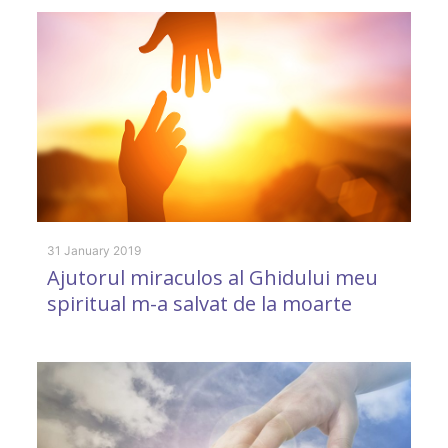
28
S
31 January 2019
Ajutorul miraculos al Ghidului meu
d
spiritual m-a salvat de la moarte