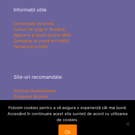
Informații utile
Comunicate de presă
Cursuri de yoga în România
Rapoarte și studii despre MISA
Campania de presă anti-MISA
Termeni și condiții
Site-uri recomandate
Atribute Dumnezeiești
Gregorian Bivolaru
Yogaesoteric
Folosim cookies pentru a vă asigura o experiență cât mai bună.
Mișcarea Charismatică Teofanică
Vindecare Spirituală
Accesând în continuare acest site sunteți de acord cu utilizarea
MISA Senzațional TV
de cookies.
ATMAN Federation
Tabere MISA
Ok