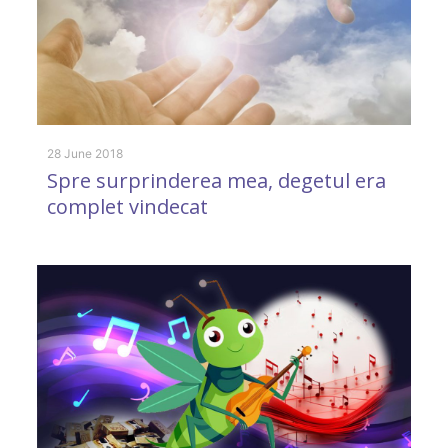
13
C
28 June 2018
Spre surprinderea mea, degetul era
L
complet vindecat