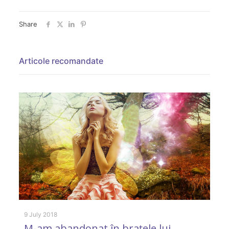
Share
Articole recomandate
9 July 2018
6 
M-am abandonat în braţele lui
“