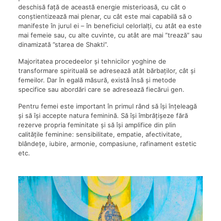
deschisă față de această energie misterioasă, cu cât o
conștientizează mai plenar, cu cât este mai capabilă să o
manifeste în jurul ei – în beneficiul celorlalți, cu atât ea este
mai femeie sau, cu alte cuvinte, cu atât are mai ”trează” sau
dinamizată ”starea de Shakti”.
Majoritatea procedeelor și tehnicilor yoghine de
transformare spirituală se adresează atât bărbaților, cât și
femeilor. Dar în egală măsură, există însă și metode
specifice sau abordări care se adresează fiecărui gen.
Pentru femei este important în primul rând să își înțeleagă
și să își accepte natura feminină. Să își îmbrățișeze fără
rezerve propria feminitate și să își amplifice din plin
calitățile feminine: sensibilitate, empatie, afectivitate,
blândețe, iubire, armonie, compasiune, rafinament estetic
etc.