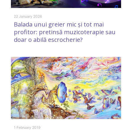
4 
E
22 January 2026
Balada unui greier mic și tot mai
profitor: pretinsă muzicoterapie sau
doar o abilă escrocherie?
12
I
o
1 February 2019