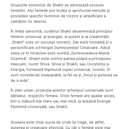
Grupurile ezoterice de Shakti se adresează exclusiv
femeilor. Aici femeile pot învăța și aprofunda metode și
procedee specific feminine de trezire și amplificare a
calităților lor latente.
În limba sanscrită, cuvântul Shakti desemnează principiul
feminin universal, al energiei, al puterii și al creativității.
„Shakti” este un concept teoretic. Dar este totodată și o
personificare a Energiei Dumnezeieşti Creatoare. Adică
ceea ce în hinduism este numită „Dumnezeiasca Mamă
Cosmică”. Shakti este contra-partea polară a principiului
masculin, numit Shiva. Shiva și Shakti, sau Conștiința și
Energia, formează împreună cuplul universal, cosmic. Ei
sunt considerați inseparabili, la fel ca și „focul și puterea sa
de a arde”.
În plan uman, proiecția acestor arhetipuri universale sunt
bărbatul, respectiv femeia. Orice femeie are așadar acces,
într-o măsură mai mare sau mai mică, la această Energie
Feminină Universală, sau Shakti.
Aceasta este chiar sursa de unde își trage, de altfel,
puterea ei creatoare efectivă. Cu cât o femeie este mai