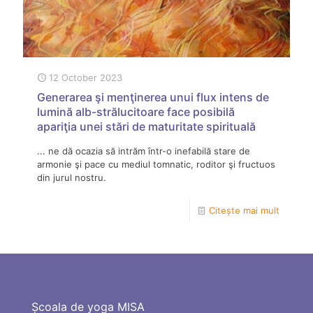
12 October 2023
Generarea şi menţinerea unui flux intens de
lumină alb-strălucitoare face posibilă
apariţia unei stări de maturitate spirituală
... ne dă ocazia să intrăm într-o inefabilă stare de
armonie şi pace cu mediul tomnatic, roditor şi fructuos
din jurul nostru.
Citește mai mult
Școala de yoga MISA