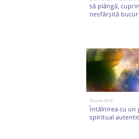
să plângă, cupri
nesfârșită bucur
19 June 2018
Întâlnirea cu un 
spiritual autenti