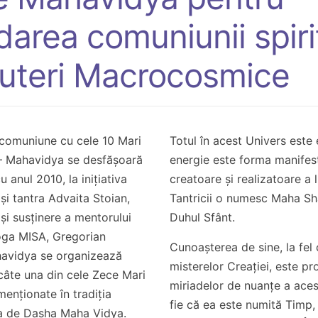
area comuniunii spiri
Puteri Macrocosmice
 comuniune cu cele 10 Mari
Totul în acest Univers este
– Mahavidya se desfășoară
energie este forma manifest
 anul 2010, la inițiativa
creatoare și realizatoare a
și tantra Advaita Stoian,
Tantricii o numesc Maha Shak
și susținere a mentorului
Duhul Sfânt.
 yoga MISA, Gregorian
Cunoașterea de sine, la fel
havidya se organizează
misterelor Creației, este pr
câte una din cele Zece Mari
miriadelor de nuanțe a aces
enționate în tradiția
fie că ea este numită Timp,
ea de Dasha Maha Vidya.