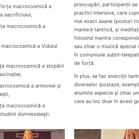
preocupări, participanții se
Forța macrocosmică a
practici intensive, care cup
a sacrificiului,
mai exact
asane
(posturi tru
rța macrocosmică a
manieră tantrică, și meditaț
folosind
mantra
corespond
 macrocosmică a Vidului
sau chiar o muzică special 
în comuniune subtil-telepat
de forță.
ța macrocosmică a stopării
ascinației,
În plus, se fac exerciții tan
diverselor ipostaze, exempli
acrocosmică a armoniei și
anumite aspecte și chiar unel
ești,
care au loc doar în acest g
rța macrocosmică a
nitudinii dumnezeieşti.