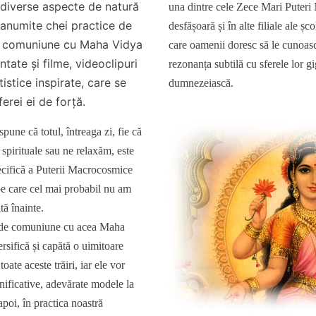
 diverse aspecte de natură
una dintre cele Zece Mari Puter
 anumite chei practice de
desfășoară și în alte filiale ale șc
și comuniune cu Maha Vidya
care oamenii doresc să le cunoasc
tate și filme, videoclipuri
rezonanța subtilă cu sferele lor g
tistice inspirate, care se
dumnezeiască.
erei ei de forță.
spune că totul, întreaga zi, fie că
spirituale sau ne relaxăm, este
cifică a Puterii Macrocosmice
pe care cel mai probabil nu am
ă înainte.
ă de comuniune cu acea Maha
rsifică și capătă o uimitoare
oate aceste trăiri, iar ele vor
nificative, adevărate modele la
poi, în practica noastră