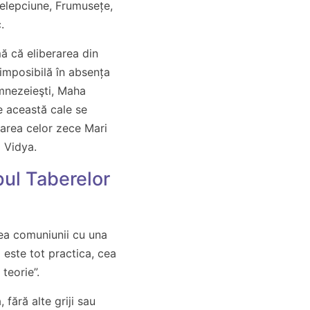
nțelepciune, Frumusețe,
.
mă că eliberarea din
c imposibilă în absența
mnezeieşti, Maha
e această cale se
rarea celor zece Mari
 Vidya.
pul Taberelor
ea comuniunii cu una
 este tot practica, cea
teorie”.
, fără alte griji sau