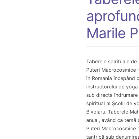
aprofund
Marile 
Taberele spirituale de
Puteri Macrocosmice 
în Romania începând cu
instructorului de yoga 
sub directa îndrumare 
spiritual al Școlii de
Bivolaru. Taberele Ma
anual, având ca temă 
Puteri Macrocosmice m
tantrică sub denumir