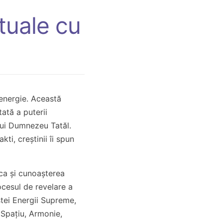
tuale cu
 energie. Această
ată a puterii
 lui Dumnezeu Tatăl.
ti, creștinii îi spun
 ca și cunoașterea
ocesul de revelare a
tei Energii Supreme,
 Spațiu, Armonie,