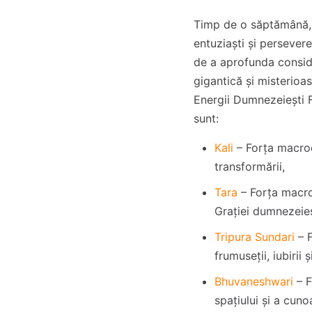
Timp de o săptămână, a
entuziaști și persever
de a aprofunda consid
gigantică și misterioa
Energii Dumnezeiești 
sunt:
Kali
– Forța macroc
transformării,
Tara
– Forța macro
Grației dumnezeieș
Tripura Sundari
– 
frumuseții, iubirii 
Bhuvaneshwari
– F
spațiului și a cunoa