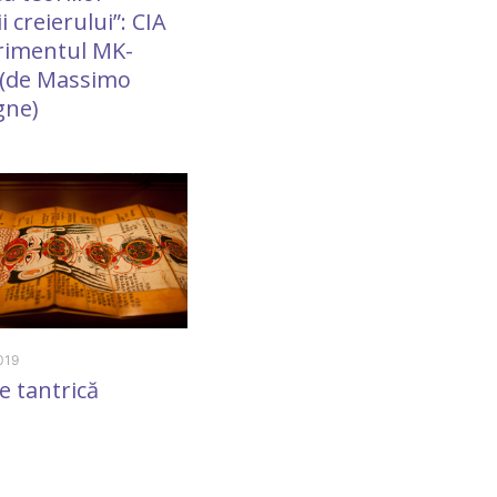
i creierului”: CIA
topit în sentimentul că
erimentul MK-
“eu sunt”
(de Massimo
gne)
8 February 2019
Kalachakra
019
e tantrică