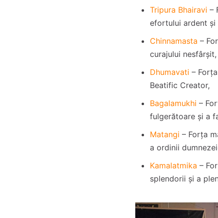
Tripura Bhairavi
– 
efortului ardent și 
Chinnamasta
– Fo
curajului nesfârșit,
Dhumavati
– Forța
Beatific Creator,
Bagalamukhi
– For
fulgerătoare și a f
Matangi
– Forța m
a ordinii dumnezei
Kamalatmika
– Fo
splendorii și a ple