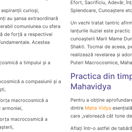
Efort, Sacrificiu, Adevăr, Î
spiranții curioși,
Splendoare, Cunoaștere etc
enți au șansa extraordinară
Un vechi tratat tantric afir
erabil comuniunea cu sfera
lanțurile iluziei este practi
să de forță a respectivei
cunoașterii Marii Mame Du
Fundamentale. Acestea
Shakti. Tocmai de aceea, p
realizează revelarea și ado
osmică a timpului și a
Puteri Macrocosmice, Maha
Practica din tim
cosmică a compasiunii și a
Mahavidya
ti,
Pentru a obține aprofundar
Forța macrocosmică a
dintre
Maha Vidya
esențială
și armoniei,
care „valorează cât tone de 
orța macrocosmică a
șterii,
Aflați într-o astfel de tabără