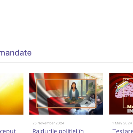
omandate
25 November 2024
1 May 2024
nceput
Raidurile poliției în
Testare