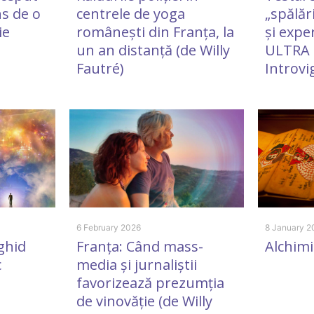
ns de o
centrele de yoga
„spălări
ie
românești din Franța, la
și exp
un an distanță (de Willy
ULTRA 
Fautré)
Introvi
6 February 2026
8 January 2
ghid
Franța: Când mass-
Alchimi
c
media și jurnaliștii
favorizează prezumția
de vinovăție (de Willy