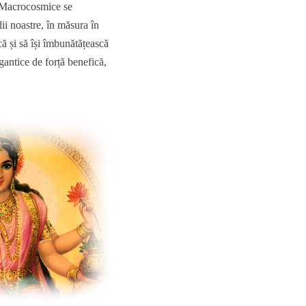
i Macrocosmice se
olii noastre, în măsura în
ă și să își îmbunătățească
igantice de forță benefică,