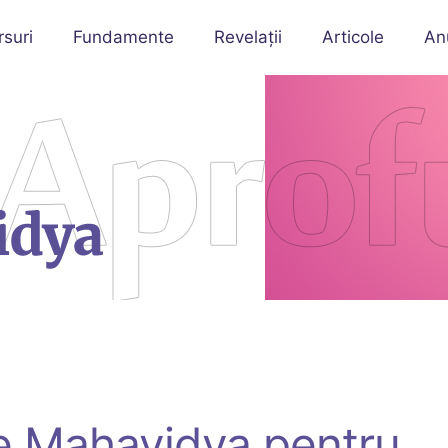
rsuri
Fundamente
Revelații
Articole
An
e Mahavidya pentru