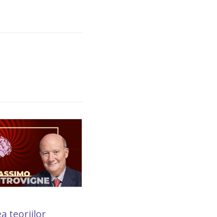
9 July 2018
a teoriilor
Prin rugăciune m-am