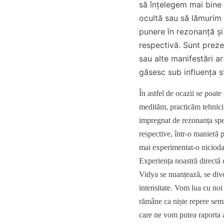
să înțelegem mai bine
ocultă sau să lămurim
punere în rezonanță 
respectivă. Sunt prezen
sau alte manifestări ar
găsesc sub influența sf
În astfel de ocazii se poate 
medităm, practicăm tehnici 
impregnat de rezonanța spe
respective, într-o manieră 
mai experimentat-o niciodat
Experiența noastră direct
Vidya se nuanțează, se dive
intensitate. Vom lua cu noi t
rămâne ca niște repere sem
care ne vom putea raporta a