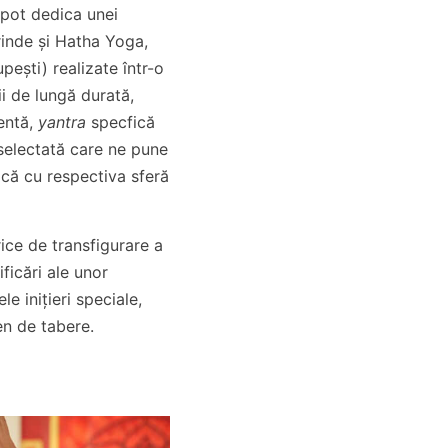
 pot dedica unei
rinde și Hatha Yoga,
pești) realizate într-o
ii de lungă durată,
entă,
yantra
specfică
selectată care ne pune
ică cu respectiva sferă
trice de transfigurare a
ficări ale unor
e inițieri speciale,
en de tabere.