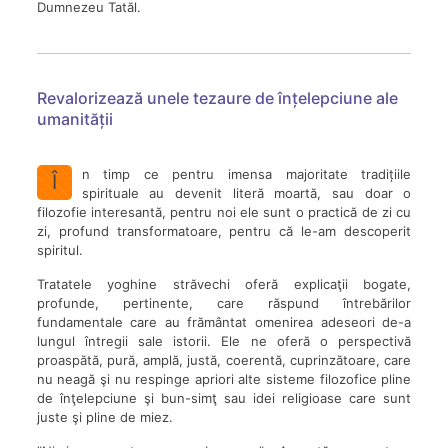
Dumnezeu Tatăl.
Revalorizează unele tezaure de înțelepciune ale
umanității
n timp ce pentru imensa majoritate tradițiile
Î
spirituale au devenit literă moartă, sau doar o
filozofie interesantă, pentru noi ele sunt o practică de zi cu
zi, profund transformatoare, pentru că le-am descoperit
spiritul.
Tratatele yoghine străvechi oferă explicaţii bogate,
profunde, pertinente, care răspund întrebărilor
fundamentale care au frământat omenirea adeseori de-a
lungul întregii sale istorii. Ele ne oferă o perspectivă
proaspătă, pură, amplă, justă, coerentă, cuprinzătoare, care
nu neagă şi nu respinge apriori alte sisteme filozofice pline
de înţelepciune şi bun-simţ sau idei religioase care sunt
juste şi pline de miez.