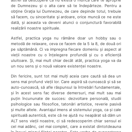
astfel să descopere că nu există o muncă care te aproprie
de Dumnezeu şi o alta care să te îndepărteze. Pentru a
obţine Graţia lui Dumnezeu, de care depinde totul, trebuie
să facem, cu sinceritate şi ardoare, orice muncă ce ne este
dată, și aceasta va deveni atunci o conjunctură favorabilă
realizării noastre spirituale.
Astfel, practica yoga nu rămâne doar un hobby sau o
metodă de relaxare, ceva ce facem de la 5 la 8, de două ori
pe săptămână. Ci va impregna fiecare domeniu și aspect al
vieții noastre cu o înțelegere profundă și cu o eficiență
uluitoare. Și, mai mult chiar decât atât, practica yoga va da
un nou sens și o nouă valoare existenței noastre.
Din fericire, sunt tot mai mulți aceia care caută să dea un
sens mai profund vieții lor. Care aspiră să cunoască și să se
auto-cunoască, să afle răspunsul la întrebări fundamentale,
și în acest sens fac diverse demersuri, mai mult sau mai
puțin încununate de succes: dezvoltare personală, studii
psihologice sau filosofice, tatonări artistice, reverie pasivă
și multe altele. Avantajul imens al sistemului yoga, ca și cale
spirituală autentică, este că ne ajută nu neapărat să dăm un
ALT sens vieții noastre, ci să redescoperim chiar sensul ei
cel mai adânc, cel mai complet, care a existat dintotdeauna