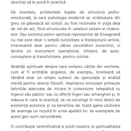
deschiși să le pună în practică.
De exemplu, problemele legate de structura psiho-
emoțională, la care psihologia modernă se străduiește din
greu să găsească azi soluții, au fost rezolvate în yoga deja
de mii de ani, fiind structurate în celebrul sistem al chakra-
elor. Sau sistemul psiho-spiritual reprezentat de Eneagramă
nu mai este doar o simplă curiozitate a înțelepciunii antice,
interesantă doar pentru câțiva cercetători excentrici, ci
devine un instrument operațional, eficient, de auto-
cunoaștere și transformare, pentru oricine.
Realități spirituale despre care vorbesc cărțile din vechime,
cum ar fi entitățile angelice, de exemplu, încetează să
rămână doar un simplu subiect de speculație și analiză
sterilă pentru diverși filosofi. Aspirantul entuziast primește
tehnicile adecvate de intrare în comuniune telepatică cu
îngerul său păzitor sau cu diferiți îngeri sau arhangheli și, în
măsura în care le practică, se va convinge în mod direct de
existența acestora și va beneficia de toată gama uluitoare
de avantaje ce rezultă în urma apelării lor. Iar exemplele de
acest gen sunt nenumărate.
O contribuție semnificativă a școlii noastre la spiritualitatea