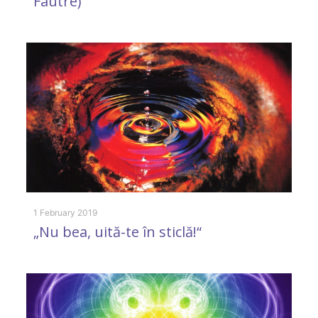
Fautré)
9 
D
1 February 2019
„Nu bea, uită-te în sticlă!“
m