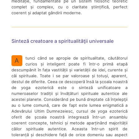
meditație, fundamentate pe un sistem filosofic teoretic
complet și complex, cu o claritate științifică, perfect
coerent și adaptat gândirii moderne.
Sinteză creatoare a spiritualităţii universale
tunci când se apropie de spiritualitate, căutătorul
A
curios și inteligent poate fi într-o primă etapă
descumpănit în fața vastității și varietății de idei, curente și
căi spirituale. Toate i se par valoroase și totuși, aparent,
destul de diferite. Ceea ce descoperă însă la școala noastră
de yoga ezoterică este o sinteză unificatoare a
numeroaselor tradiții și învățături spirituale autentice ale
acestei planete. Considerând pe bună dreptate că înţelepţii
au o lume comună, care de fapt este lumea enigmatică a
Adevărului Ultim Dumnezeiesc, cursul de yoga ezoterică
oferit de școala noastră integrează într-un ansamblu
coerent concepte, tehnici și metode aparținând majorității
căilor spirituale autentice. Aceasta într-un spirit de
toleranță și deschidere față de orice domeniu sau aspect