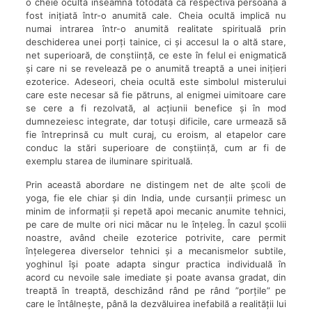
o cheie ocultă înseamnă totodată că respectiva persoană a
fost inițiată într-o anumită cale. Cheia ocultă implică nu
numai intrarea într-o anumită realitate spirituală prin
deschiderea unei porți tainice, ci și accesul la o altă stare,
net superioară, de conștiință, ce este în felul ei enigmatică
și care ni se revelează pe o anumită treaptă a unei inițieri
ezoterice. Adeseori, cheia ocultă este simbolul misterului
care este necesar să fie pătruns, al enigmei uimitoare care
se cere a fi rezolvată, al acțiunii benefice și în mod
dumnezeiesc integrate, dar totuși dificile, care urmează să
fie întreprinsă cu mult curaj, cu eroism, al etapelor care
conduc la stări superioare de conștiință, cum ar fi de
exemplu starea de iluminare spirituală.
Prin această abordare ne distingem net de alte școli de
yoga, fie ele chiar și din India, unde cursanții primesc un
minim de informații și repetă apoi mecanic anumite tehnici,
pe care de multe ori nici măcar nu le înțeleg. În cazul școlii
noastre, având cheile ezoterice potrivite, care permit
înțelegerea diverselor tehnici și a mecanismelor subtile,
yoghinul își poate adapta singur practica individuală în
acord cu nevoile sale imediate și poate avansa gradat, din
treaptă în treaptă, deschizând rând pe rând ”porțile” pe
care le întâlnește, până la dezvăluirea inefabilă a realității lui