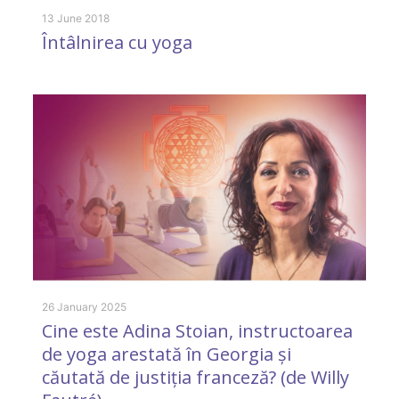
13 June 2018
8 
Întâlnirea cu yoga
C
l
26 January 2025
Cine este Adina Stoian, instructoarea
30
de yoga arestată în Georgia și
Î
căutată de justiția franceză? (de Willy
d