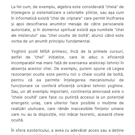
La fel cum, de exemplu, algebra este considerată ”cheia” de
înțelegere și sistematizare a celorlalte științe, sau așa cum
în informatică există ”chei de criptare” care permit încifrarea
și apoi descifrarea anumitor mesaje de către persoanele
autorizate, și în domeniul spiritual există așa numitele ”chei
ale misterului” sau ”chei oculte de boltă”, atunci când este
vorba de un anumit principiu fundamental.
Yoghinii școlii MISA primesc, încă de la primele cursuri,
astfel de ”chei” inițiatice, care le aduc o eficiență
incomparabil mai mare față de exersarea acelorași tehnici în
absența acestor chei. De exemplu, putem spune că Legea
rezonanței oculte este pentru noi o cheie ocultă de boltă,
pentru că ea permite înțelegerea mecanismului de
funcționare ce conferă eficiență oricărei tehnici yoghine.
Sau, un alt exemplu important, continența amoroasă este o
”cheie ocultă” care face cu putință accesul la un potențial
energetic uriaș, care ulterior face posibile o mulțime de
realizări uluitoare, care rămân inaccesibile ființelor umane
care nu au la dispoziție, nici măcar teoretic, această cheie
ocultă.
În sfera ezotericului, a avea cu adevărat acces sau a deține