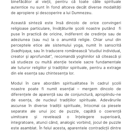
binefăcător al vieții, pentru că toate căile spirituale
autentice nu sunt în fond altceva decât diverse modalități
de apropiere și descoperire a lui Dumnezeu.
Această sinteză este însă dincolo de orice convingeri
religioase particulare, învățăturile școlii noastre putând fi
puse în practică de oricine, indiferent de credințe sau de
adeziunea (sau nu) la o anumită religie. Chiar unul din
perceptele etice ale sistemului yoga, numit în sanscrită
Svadhiyaya
, sau în traducere românească ”studiul individual,
creator şi aprofundat”, recomandă yoghinilor să citească și
să studieze cu multă atenție textele sacre fundamentale
ale tuturor religiilor și tradițiilor spirituale, pentru a extrage
din ele esența sau chintesența lor.
Modul în care abordăm spiritualitatea în cadrul școlii
noastre poate fi numit esențial – mergem dincolo de
diferențele de aparență sau de conjunctură, apropiindu-ne
de esența, de nucleul tradițiilor spirituale. Adevărurile
ascunse în diverse tradiții spirituale, întocmai ca piesele
separate ale unui joc de puzzle, capătă o coerență
uimitoare și revelează o înțelegere superioară,
integratoare, atunci când, analogic vorbind, jocul de puzzle
este asamblat. În felul acesta, aparentele contradicții dintre