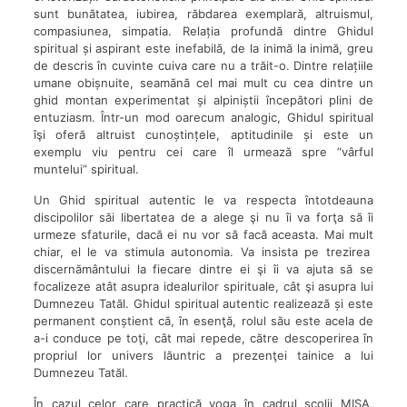
sunt bunătatea, iubirea, răbdarea exemplară, altruismul,
compasiunea, simpatia. Relația profundă dintre Ghidul
spiritual și aspirant este inefabilă, de la inimă la inimă, greu
de descris în cuvinte cuiva care nu a trăit-o. Dintre relațiile
umane obișnuite, seamănă cel mai mult cu cea dintre un
ghid montan experimentat și alpiniștii începători plini de
entuziasm. Într-un mod oarecum analogic, Ghidul spiritual
îşi oferă altruist cunoștințele, aptitudinile și este un
exemplu viu pentru cei care îl urmează spre ”vârful
muntelui” spiritual.
Un Ghid spiritual autentic le va respecta întotdeauna
discipolilor săi libertatea de a alege şi nu îi va forţa să îi
urmeze sfaturile, dacă ei nu vor să facă aceasta. Mai mult
chiar, el le va stimula autonomia. Va insista pe trezirea
discernământului la fiecare dintre ei şi îi va ajuta să se
focalizeze atât asupra idealurilor spirituale, cât şi asupra lui
Dumnezeu Tatăl. Ghidul spiritual autentic realizează și este
permanent conștient că, în esenţă, rolul său este acela de
a-i conduce pe toţi, cât mai repede, către descoperirea în
propriul lor univers lăuntric a prezenţei tainice a lui
Dumnezeu Tatăl.
În cazul celor care practică yoga în cadrul şcolii MISA,