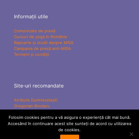
Informații utile
Comunicate de presă
Cursuri de yoga în România
Rapoarte și studii despre MISA
Campania de presă anti-MISA
Termeni și condiții
Site-uri recomandate
Atribute Dumnezeiești
Gregorian Bivolaru
Yogaesoteric
Folosim cookies pentru a vă asigura o experiență cât mai bună.
Mișcarea Charismatică Teofanică
Accesând în continuare acest site sunteți de acord cu utilizarea
Vindecare Spirituală
MISA Senzațional TV
de cookies.
ATMAN Federation