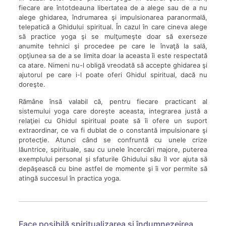
fiecare are întotdeauna libertatea de a alege sau de a nu
alege ghidarea, îndrumarea şi impulsionarea paranormală,
telepatică a Ghidului spiritual. În cazul în care cineva alege
să practice yoga şi se mulţumeşte doar să exerseze
anumite tehnici şi procedee pe care le învaţă la sală,
opţiunea sa de a se limita doar la aceasta îi este respectată
ca atare. Nimeni nu-l obligă vreodată să accepte ghidarea şi
ajutorul pe care i-l poate oferi Ghidul spiritual, dacă nu
doreşte.
Rămâne însă valabil că, pentru fiecare practicant al
sistemului yoga care dorește aceasta, integrarea justă a
relaţiei cu Ghidul spiritual poate să îi ofere un suport
extraordinar, ce va fi dublat de o constantă impulsionare şi
protecţie. Atunci când se confruntă cu unele crize
lăuntrice, spirituale, sau cu unele încercări majore, puterea
exemplului personal și sfaturile Ghidului său îl vor ajuta să
depăşească cu bine astfel de momente şi îi vor permite să
atingă succesul în practica yoga.
Face posibilă spiritualizarea şi îndumnezeirea