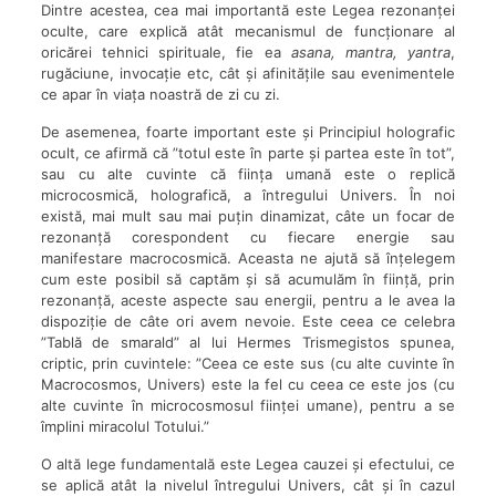
Dintre acestea, cea mai importantă este Legea rezonanței
oculte, care explică atât mecanismul de funcționare al
oricărei tehnici spirituale, fie ea
asana, mantra, yantra
,
rugăciune, invocație etc, cât și afinitățile sau evenimentele
ce apar în viața noastră de zi cu zi.
De asemenea, foarte important este și Principiul holografic
ocult, ce afirmă că ”totul este în parte și partea este în tot”,
sau cu alte cuvinte că ființa umană este o replică
microcosmică, holografică, a întregului Univers. În noi
există, mai mult sau mai puțin dinamizat, câte un focar de
rezonanță corespondent cu fiecare energie sau
manifestare macrocosmică. Aceasta ne ajută să înțelegem
cum este posibil să captăm și să acumulăm în ființă, prin
rezonanță, aceste aspecte sau energii, pentru a le avea la
dispoziție de câte ori avem nevoie. Este ceea ce celebra
”Tablă de smarald” al lui Hermes Trismegistos spunea,
criptic, prin cuvintele: ”Ceea ce este sus (cu alte cuvinte în
Macrocosmos, Univers) este la fel cu ceea ce este jos (cu
alte cuvinte în microcosmosul ființei umane), pentru a se
împlini miracolul Totului.”
O altă lege fundamentală este Legea cauzei și efectului, ce
se aplică atât la nivelul întregului Univers, cât și în cazul