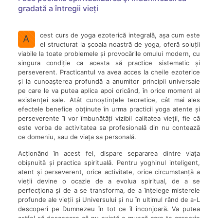
gradată a întregii vieți
cest curs de yoga ezoterică integrală, așa cum este
A
el structurat la școala noastră de yoga, oferă soluții
viabile la toate problemele și provocările omului modern, cu
singura condiție ca acesta să practice sistematic și
perseverent. Practicantul va avea acces la cheile ezoterice
și la cunoașterea profundă a anumitor principii universale
pe care le va putea aplica apoi oricând, în orice moment al
existenței sale. Atât cunoștințele teoretice, cât mai ales
efectele benefice obținute în urma practicii yoga atente și
perseverente îi vor îmbunătăți vizibil calitatea vieții, fie că
este vorba de activitatea sa profesională din nu contează
ce domeniu, sau de viața sa personală.
Acționând în acest fel, dispare separarea dintre viața
obișnuită și practica spirituală. Pentru yoghinul inteligent,
atent și perseverent, orice activitate, orice circumstanță a
vieții devine o ocazie de a evolua spiritual, de a se
perfecționa și de a se transforma, de a înțelege misterele
profunde ale vieții și Universului și nu în ultimul rând de a-L
descoperi pe Dumnezeu în tot ce îl înconjoară. Va putea