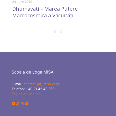
F
24 June 2019
Dhumavati – Marea Putere
d
Macrocosmică a Vacuității
Școala de yoga MISA
E-mail:
contact [at] misa.yoga
Telefon:
+40 21 42 42 369
Pagina de contact