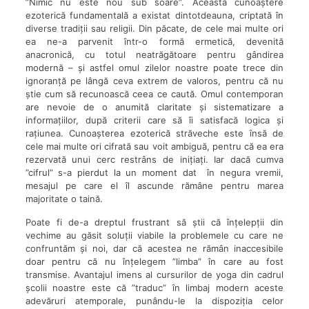
”Nimic nu este nou sub soare”. Această cunoaștere
ezoterică fundamentală a existat dintotdeauna, criptată în
diverse tradiții sau religii. Din păcate, de cele mai multe ori
ea ne-a parvenit într-o formă ermetică, devenită
anacronică, cu totul neatrăgătoare pentru gândirea
modernă – și astfel omul zilelor noastre poate trece din
ignoranță pe lângă ceva extrem de valoros, pentru că nu
știe cum să recunoască ceea ce caută. Omul contemporan
are nevoie de o anumită claritate și sistematizare a
informațiilor, după criterii care să îi satisfacă logica și
rațiunea. Cunoașterea ezoterică străveche este însă de
cele mai multe ori cifrată sau voit ambiguă, pentru că ea era
rezervată unui cerc restrâns de inițiați. Iar dacă cumva
”cifrul” s-a pierdut la un moment dat în negura vremii,
mesajul pe care el îl ascunde rămâne pentru marea
majoritate o taină.
Poate fi de-a dreptul frustrant să știi că înțelepții din
vechime au găsit soluții viabile la problemele cu care ne
confruntăm și noi, dar că acestea ne rămân inaccesibile
doar pentru că nu înțelegem ”limba” în care au fost
transmise. Avantajul imens al cursurilor de yoga din cadrul
școlii noastre este că ”traduc” în limbaj modern aceste
adevăruri atemporale, punându-le la dispoziția celor