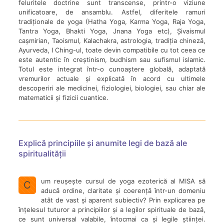
feluritele doctrine sunt transcense, printr-o viziune
unificatoare, de ansamblu. Astfel, diferitele ramuri
tradiționale de yoga (Hatha Yoga, Karma Yoga, Raja Yoga,
Tantra Yoga, Bhakti Yoga, Jnana Yoga etc), Șivaismul
cașmirian, Taoismul, Kalachakra, astrologia, tradiția chineză,
Ayurveda, I Ching-ul, toate devin compatibile cu tot ceea ce
este autentic în creștinism, budhism sau sufismul islamic.
Totul este integrat într-o cunoaștere globală, adaptată
vremurilor actuale și explicată în acord cu ultimele
descoperiri ale medicinei, fiziologiei, biologiei, sau chiar ale
matematicii și fizicii cuantice.
Explică principiile și anumite legi de bază ale
spiritualității
um reușește cursul de yoga ezoterică al MISA să
C
aducă ordine, claritate și coerență într-un domeniu
atât de vast și aparent subiectiv? Prin explicarea pe
înțelesul tuturor a principiilor și a legilor spirituale de bază,
ce sunt universal valabile, întocmai ca și legile științei.