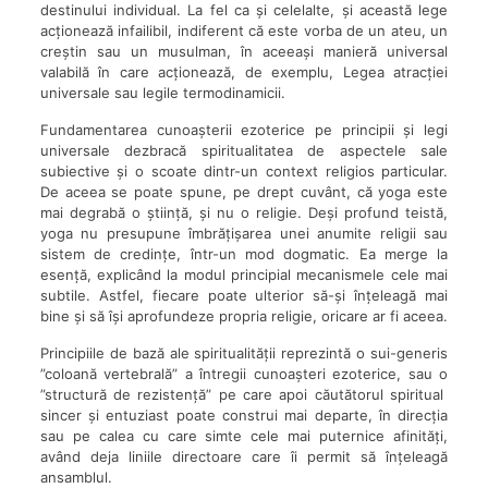
destinului individual. La fel ca și celelalte, și această lege
acționează infailibil, indiferent că este vorba de un ateu, un
creștin sau un musulman, în aceeași manieră universal
valabilă în care acționează, de exemplu, Legea atracției
universale sau legile termodinamicii.
Fundamentarea cunoașterii ezoterice pe principii și legi
universale dezbracă spiritualitatea de aspectele sale
subiective și o scoate dintr-un context religios particular.
De aceea se poate spune, pe drept cuvânt, că yoga este
mai degrabă o știință, și nu o religie. Deși profund teistă,
yoga nu presupune îmbrățișarea unei anumite religii sau
sistem de credințe, într-un mod dogmatic. Ea merge la
esență, explicând la modul principial mecanismele cele mai
subtile. Astfel, fiecare poate ulterior să-și înțeleagă mai
bine și să își aprofundeze propria religie, oricare ar fi aceea.
Principiile de bază ale spiritualității reprezintă o sui-generis
”coloană vertebrală” a întregii cunoașteri ezoterice, sau o
”structură de rezistență” pe care apoi căutătorul spiritual
sincer și entuziast poate construi mai departe, în direcția
sau pe calea cu care simte cele mai puternice afinități,
având deja liniile directoare care îi permit să înțeleagă
ansamblul.