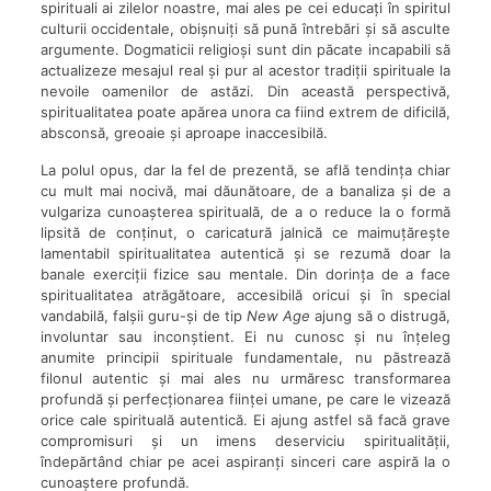
spirituali ai zilelor noastre, mai ales pe cei educați în spiritul
culturii occidentale, obișnuiți să pună întrebări și să asculte
argumente. Dogmaticii religioși sunt din păcate incapabili să
actualizeze mesajul real și pur al acestor tradiții spirituale la
nevoile oamenilor de astăzi. Din această perspectivă,
spiritualitatea poate apărea unora ca fiind extrem de dificilă,
absconsă, greoaie și aproape inaccesibilă.
La polul opus, dar la fel de prezentă, se află tendința chiar
cu mult mai nocivă, mai dăunătoare, de a banaliza și de a
vulgariza cunoașterea spirituală, de a o reduce la o formă
lipsită de conținut, o caricatură jalnică ce maimuțărește
lamentabil spiritualitatea autentică și se rezumă doar la
banale exerciții fizice sau mentale. Din dorința de a face
spiritualitatea atrăgătoare, accesibilă oricui și în special
vandabilă, falșii guru-și de tip
New Age
ajung să o distrugă,
involuntar sau inconștient. Ei nu cunosc și nu înțeleg
anumite principii spirituale fundamentale, nu păstrează
filonul autentic și mai ales nu urmăresc transformarea
profundă și perfecționarea ființei umane, pe care le vizează
orice cale spirituală autentică. Ei ajung astfel să facă grave
compromisuri și un imens deserviciu spiritualității,
îndepărtând chiar pe acei aspiranți sinceri care aspiră la o
cunoaștere profundă.