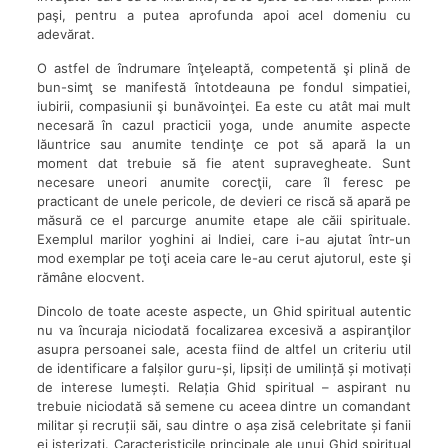
paşi, pentru a putea aprofunda apoi acel domeniu cu
adevărat.
O astfel de îndrumare înţeleaptă, competentă şi plină de
bun-simţ se manifestă întotdeauna pe fondul simpatiei,
iubirii, compasiunii şi bunăvoinţei. Ea este cu atât mai mult
necesară în cazul practicii yoga, unde anumite aspecte
lăuntrice sau anumite tendinţe ce pot să apară la un
moment dat trebuie să fie atent supravegheate. Sunt
necesare uneori anumite corecţii, care îl feresc pe
practicant de unele pericole, de devieri ce riscă să apară pe
măsură ce el parcurge anumite etape ale căii spirituale.
Exemplul marilor yoghini ai Indiei, care i-au ajutat într-un
mod exemplar pe toţi aceia care le-au cerut ajutorul, este şi
rămâne elocvent.
Dincolo de toate aceste aspecte, un Ghid spiritual autentic
nu va încuraja niciodată focalizarea excesivă a aspiranţilor
asupra persoanei sale, acesta fiind de altfel un criteriu util
de identificare a falșilor guru-și, lipsiți de umilință și motivați
de interese lumești. Relația Ghid spiritual – aspirant nu
trebuie niciodată să semene cu aceea dintre un comandant
militar și recruții săi, sau dintre o așa zisă celebritate și fanii
ei isterizați. Caracteristicile principale ale unui Ghid spiritual