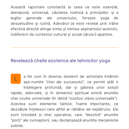
Această raportare constantă la ceea ce este esențial,
atemporal, universal, căutarea rodnică a principiilor şi a
legilor generale ale universului, fereşte yoga de
desuetudine şi rutină. Adevărul ce este revelat prin trăire
efectivă directă atinge inima și mintea aspirantului autentic,
indiferent de contextul cultural şi social căruia îi aparține.
Revelează cheile ezoterice ale tehnicilor yoga
a fel cum în diverse domenii de activitate întâlnim
L
așa-numite ”chei ale succesului”, ce permit atât o
înțelegere profundă, dar și găsirea unor soluții
rapide, adecvate, și în domeniul spiritual există anumite
chei oculte universale (în latină ”
ocultus clavis universalis
”).
Acestea sunt elemente tainice, foarte importante, ce
dezvăluie înțelesuri care altfel ar rămâne de nepătruns. Ele
sunt totodată și chei operative, care ”deschid” anumite
”porți” ale cunoașterii, sau declanșează anumite mecanisme
subtile.