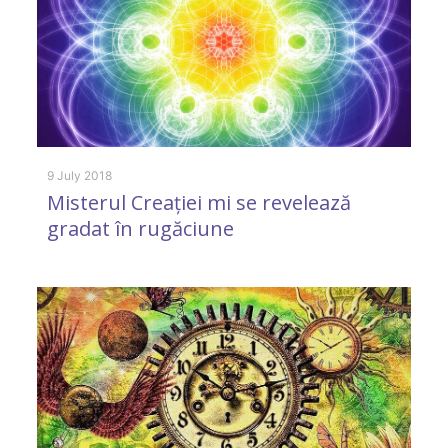
9 July 2018
11
Misterul Creației mi se revelează
A
gradat în rugăciune
m