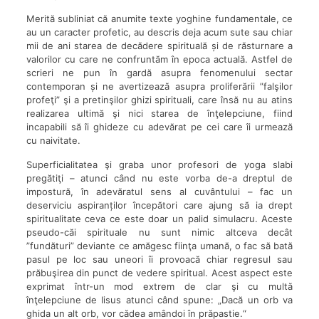
Merită subliniat că anumite texte yoghine fundamentale, ce
au un caracter profetic, au descris deja acum sute sau chiar
mii de ani starea de decădere spirituală și de răsturnare a
valorilor cu care ne confruntăm în epoca actuală. Astfel de
scrieri ne pun în gardă asupra fenomenului sectar
contemporan și ne avertizează asupra proliferării ”falşilor
profeţi” şi a pretinşilor ghizi spirituali, care însă nu au atins
realizarea ultimă şi nici starea de înţelepciune, fiind
incapabili să îi ghideze cu adevărat pe cei care îi urmează
cu naivitate.
Superficialitatea şi graba unor profesori de yoga slabi
pregătiţi – atunci când nu este vorba de-a dreptul de
impostură, în adevăratul sens al cuvântului – fac un
deserviciu aspiranților începători care ajung să ia drept
spiritualitate ceva ce este doar un palid simulacru. Aceste
pseudo-căi spirituale nu sunt nimic altceva decât
”fundături” deviante ce amăgesc fiinţa umană, o fac să bată
pasul pe loc sau uneori îi provoacă chiar regresul sau
prăbuşirea din punct de vedere spiritual. Acest aspect este
exprimat într-un mod extrem de clar şi cu multă
înţelepciune de Iisus atunci când spune: „Dacă un orb va
ghida un alt orb, vor cădea amândoi în prăpastie.“