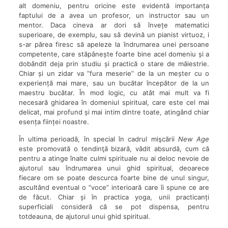
alt domeniu, pentru oricine este evidentă importanța
faptului de a avea un profesor, un instructor sau un
mentor. Daca cineva ar dori să învețe matematici
superioare, de exemplu, sau să devină un pianist virtuoz, i
s-ar părea firesc să apeleze la îndrumarea unei persoane
competente, care stăpânește foarte bine acel domeniu și a
dobândit deja prin studiu și practică o stare de măiestrie.
Chiar și un zidar va ”fura meserie” de la un meșter cu o
experiență mai mare, sau un bucătar începător de la un
maestru bucătar. În mod logic, cu atât mai mult va fi
necesară ghidarea în domeniul spiritual, care este cel mai
delicat, mai profund și mai intim dintre toate, atingând chiar
esența ființei noastre.
În ultima perioadă, în special în cadrul mişcării
New Age
este promovată o tendinţă bizară, vădit absurdă, cum că
pentru a atinge înalte culmi spirituale nu ai deloc nevoie de
ajutorul sau îndrumarea unui ghid spiritual, deoarece
fiecare om se poate descurca foarte bine de unul singur,
ascultând eventual o ”voce” interioară care îi spune ce are
de făcut. Chiar și în practica yoga, unii practicanți
superficiali consideră că se pot dispensa, pentru
totdeauna, de ajutorul unui ghid spiritual.