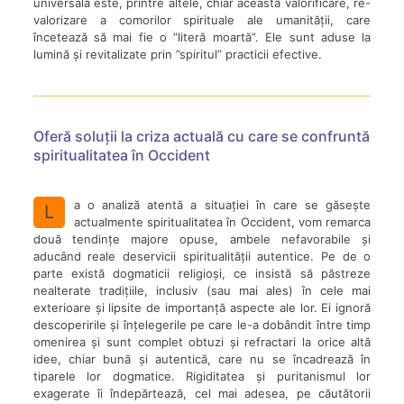
universală este, printre altele, chiar această valorificare, re-
valorizare a comorilor spirituale ale umanității, care
încetează să mai fie o ”literă moartă”. Ele sunt aduse la
lumină și revitalizate prin ”spiritul” practicii efective.
Oferă soluții la criza actuală cu care se confruntă
spiritualitatea în Occident
a o analiză atentă a situației în care se găsește
L
actualmente spiritualitatea în Occident, vom remarca
două tendințe majore opuse, ambele nefavorabile și
aducând reale deservicii spiritualității autentice. Pe de o
parte există dogmaticii religioși, ce insistă să păstreze
nealterate tradițiile, inclusiv (sau mai ales) în cele mai
exterioare și lipsite de importanță aspecte ale lor. Ei ignoră
descoperirile și înțelegerile pe care le-a dobândit între timp
omenirea și sunt complet obtuzi și refractari la orice altă
idee, chiar bună și autentică, care nu se încadrează în
tiparele lor dogmatice. Rigiditatea și puritanismul lor
exagerate îi îndepărtează, cel mai adesea, pe căutătorii