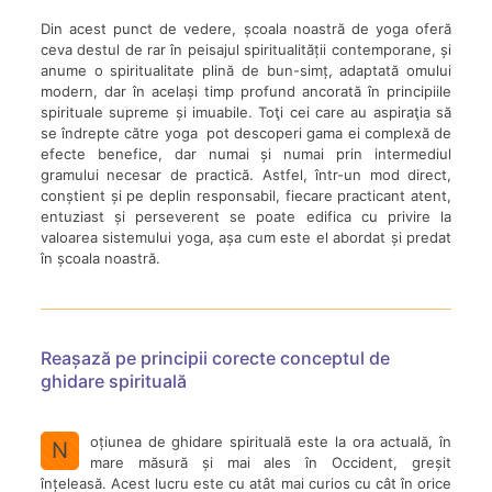
Din acest punct de vedere, școala noastră de yoga oferă
ceva destul de rar în peisajul spiritualității contemporane, și
anume o spiritualitate plină de bun-simț, adaptată omului
modern, dar în același timp profund ancorată în principiile
spirituale supreme și imuabile. Toţi cei care au aspiraţia să
se îndrepte către yoga pot descoperi gama ei complexă de
efecte benefice, dar numai și numai prin intermediul
gramului necesar de practică. Astfel, într-un mod direct,
conștient și pe deplin responsabil, fiecare practicant atent,
entuziast și perseverent se poate edifica cu privire la
valoarea sistemului yoga, așa cum este el abordat și predat
în școala noastră.
Reașază pe principii corecte conceptul de
ghidare spirituală
oțiunea de ghidare spirituală este la ora actuală, în
N
mare măsură și mai ales în Occident, greșit
înțeleasă. Acest lucru este cu atât mai curios cu cât în orice