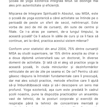
Școala de yoga ezoterică integrală MISA se distinge mai
ales prin autenticitate și eficiență.
Mișcarea de Integrare Spirituală în Absolut, sau MISA, este
o școală de yoga ezoterică a cărei activitate se întinde pe o
perioadă de peste un sfert de secol, neîntrerupt. Este
vorba de zeci de mii de cursanți, din sute de centre și
filiale. Ce i-a atras pe oameni, de-a lungul timpului, la
această școală? Ce îi aduce în sălile de curs și ce îi face să
continue, ani la rând, practica acestui sistem milenar?
Conform unor statistici din anul 2004, 75% dintre cursanții
MISA au studii superioare, iar 15% dintre aceștia au chiar o
a doua diplomă universitară sau un doctorat, în diverse
domenii de activitate. Și iată că ei aleg să practice yoga la
această școală, în ciuda minciunilor și dezinformărilor
vehiculate de ani de zile pe seama ei. De ce? Pentru că aici
găsesc răspuns la întrebări fundamentale care îi preocupă,
dar mai ales soluții practice, metode efective care îi ajută
să-și îmbunătățească viața și să-i descopere un sens mai
profund. Yoga ezoterică, așa cum este predată în cadrul
școlii noastre, pune la dispoziția practicaților un ansamblu
vast de tehnici, de la posturi corporale și exerciții de
respirație până la tehnici de concentrare mentală și