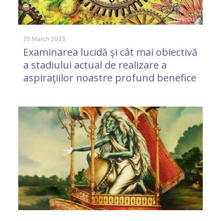
25 March 2023
31
Examinarea lucidă şi cât mai obiectivă
A
a stadiului actual de realizare a
c
aspiraţiilor noastre profund benefice
31