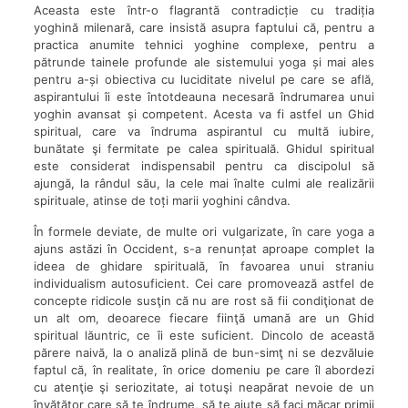
Aceasta este într-o flagrantă contradicție cu tradiția
yoghină milenară, care insistă asupra faptului că, pentru a
practica anumite tehnici yoghine complexe, pentru a
pătrunde tainele profunde ale sistemului yoga și mai ales
pentru a-și obiectiva cu luciditate nivelul pe care se află,
aspirantului îi este întotdeauna necesară îndrumarea unui
yoghin avansat și competent. Acesta va fi astfel un Ghid
spiritual, care va îndruma aspirantul cu multă iubire,
bunătate şi fermitate pe calea spirituală. Ghidul spiritual
este considerat indispensabil pentru ca discipolul să
ajungă, la rândul său, la cele mai înalte culmi ale realizării
spirituale, atinse de toți marii yoghini cândva.
În formele deviate, de multe ori vulgarizate, în care yoga a
ajuns astăzi în Occident, s-a renunțat aproape complet la
ideea de ghidare spirituală, în favoarea unui straniu
individualism autosuficient. Cei care promovează astfel de
concepte ridicole susţin că nu are rost să fii condiţionat de
un alt om, deoarece fiecare fiinţă umană are un Ghid
spiritual lăuntric, ce îi este suficient. Dincolo de această
părere naivă, la o analiză plină de bun-simţ ni se dezvăluie
faptul că, în realitate, în orice domeniu pe care îl abordezi
cu atenţie şi seriozitate, ai totuşi neapărat nevoie de un
învăţător care să te îndrume, să te ajute să faci măcar primii