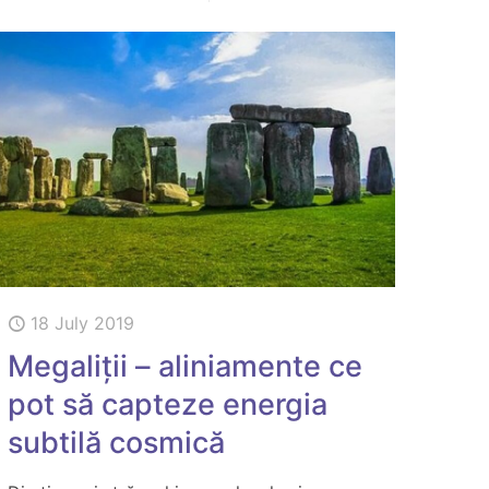
18 July 2019
Megaliții – aliniamente ce
pot să capteze energia
subtilă cosmică