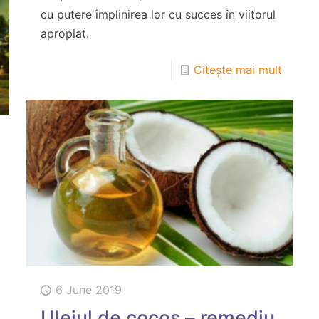
cu putere împlinirea lor cu succes în viitorul
apropiat.
Citește mai mult
6 June 2019
Uleiul de cocos – remediu