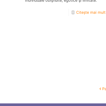
individuale obişnuite, egotice şi limitate.
Citește mai mult
Pa