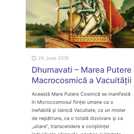
24 June 2019
Dhumavati – Marea Putere
Macrocosmică a Vacuității
Această Mare Putere Cosmică se manifestă
în Microcosmosul ființei umane ca o
inefabilă şi tainică Vacuitate, ca un mister
de nepătruns, ca o totală dizolvare şi ca
„uitare“, transcendere a conştiinței