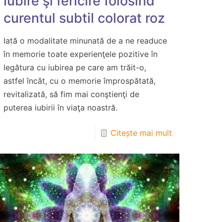
Iubire şi fericire folosind
curentul subtil colorat roz
Iată o modalitate minunată de a ne readuce
în memorie toate experienţele pozitive în
legătura cu iubirea pe care am trăit-o,
astfel încât, cu o memorie împrospătată,
revitalizată, să fim mai conştienţi de
puterea iubirii în viaţa noastră.
Citește mai mult