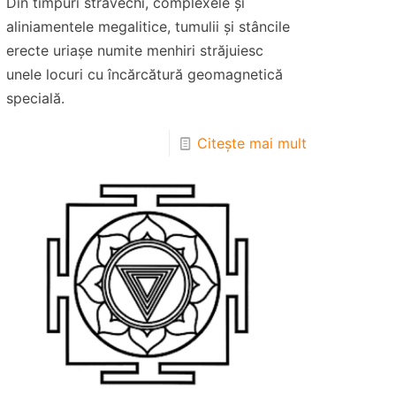
Din timpuri străvechi, complexele și
aliniamentele megalitice, tumulii și stâncile
erecte uriașe numite menhiri străjuiesc
unele locuri cu încărcătură geomagnetică
specială.
Citește mai mult