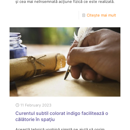
şi cea mai neînsemnată acţiune fizică ce este realizată.
Citește mai mult
11 February 2023
Curentul subtil colorat indigo facilitează o
călătorie în spaţiu
Această tehnică yoghină simplă ne ajută să oprim