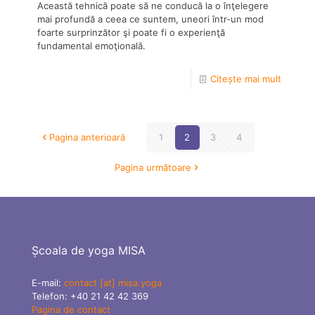
Această tehnică poate să ne conducă la o înţelegere
mai profundă a ceea ce suntem, uneori într-un mod
foarte surprinzător şi poate fi o experienţă
fundamental emoţională.
Citește mai mult
Pagina anterioară
1
2
3
4
Pagina următoare
Școala de yoga MISA
E-mail:
contact [at] misa.yoga
Telefon:
+40 21 42 42 369
Pagina de contact