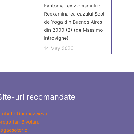
Fantoma revizionismului:
Reexaminarea cazului Școlii
de Yoga din Buenos Aires
din 2000 (2) (de Massimo
Introvigne)
14 May 2026
Site-uri recomandate
tribute Dumnezeiești
regorian Bivolaru
ogaesoteric