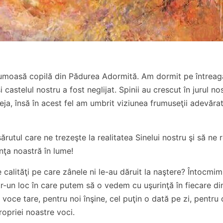
rumoasă copilă din Pădurea Adormită. Am dormit pe întreag
i castelul nostru a fost neglijat. Spinii au crescut în jurul n
ja, însă în acest fel am umbrit viziunea frumuseţii adevăra
rutul care ne trezeşte la realitatea Sinelui nostru şi să ne 
ţa noastră în lume!
calităţi pe care zânele ni le-au dăruit la naştere? Întocmim 
tr-un loc în care putem să o vedem cu uşurinţă în fiecare di
voce tare, pentru noi înşine, cel puţin o dată pe zi, pentru
opriei noastre voci.