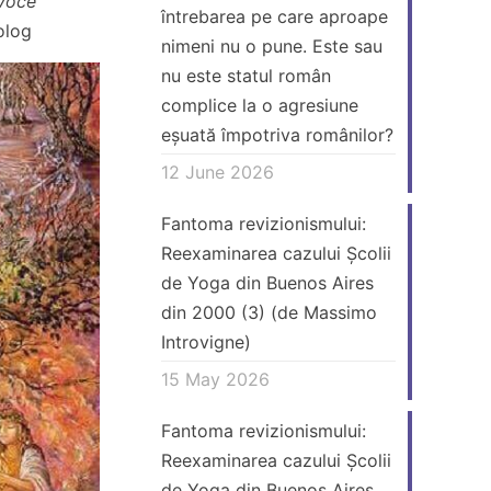
 voce
întrebarea pe care aproape
olog
nimeni nu o pune. Este sau
nu este statul român
complice la o agresiune
eșuată împotriva românilor?
12 June 2026
Fantoma revizionismului:
Reexaminarea cazului Școlii
de Yoga din Buenos Aires
din 2000 (3) (de Massimo
Introvigne)
15 May 2026
Fantoma revizionismului:
Reexaminarea cazului Școlii
de Yoga din Buenos Aires