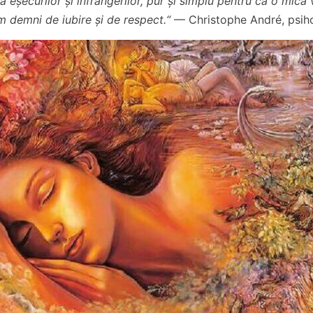
uda eșecurilor și înfrângerilor, pur și simplu pentru că o mică
m demni de iubire și de respect.“
— Christophe André, psih