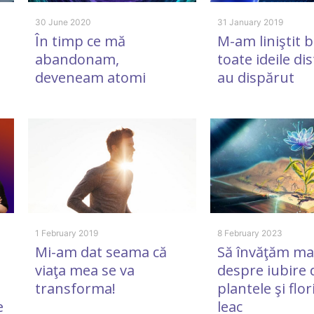
30 June 2020
31 January 2019
n
În timp ce mă
M-am liniştit b
abandonam,
toate ideile di
deveneam atomi
au dispărut
1 February 2019
8 February 2023
Mi-am dat seama că
Să învăţăm ma
viaţa mea se va
despre iubire 
transforma!
plantele şi flor
e
leac