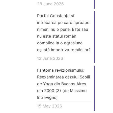
denaturat un
uimitoa
28 June 2026
documentar adevărul.
Portul Constanța și
2. Intră în scenă
întrebarea pe care aproape
Hugues Gascan (de
nimeni nu o pune. Este sau
Massimo Introvigne)
nu este statul român
complice la o agresiune
eșuată împotriva românilor?
12 June 2026
Fantoma revizionismului:
Reexaminarea cazului Școlii
de Yoga din Buenos Aires
din 2000 (3) (de Massimo
Introvigne)
15 May 2026