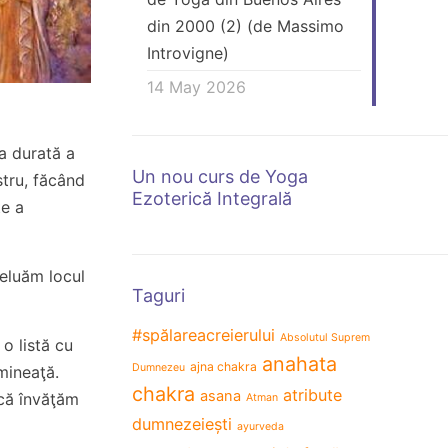
din 2000 (2) (de Massimo
Introvigne)
14 May 2026
a durată a
Un nou curs de Yoga
ostru, făcând
Ezoterică Integrală
te a
reluăm locul
Taguri
#spălareacreierului
Absolutul Suprem
o listă cu
anahata
ajna chakra
Dumnezeu
mineaţă.
chakra
atribute
asana
 că învăţăm
Atman
dumnezeiești
ayurveda