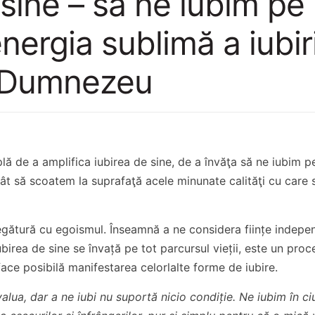
 sine – să ne iubim pe 
nergia sublimă a iubir
a Dumnezeu
ă de a amplifica iubirea de sine, de a învăţa să ne iubim pe
cât să scoatem la suprafaţă acele minunate calităţi cu care
legătură cu egoismul. Înseamnă a ne considera ființe indepe
birea de sine se învață pe tot parcursul vieții, este un proc
ace posibilă manifestarea celorlalte forme de iubire.
lua, dar a ne iubi nu suportă nicio condiție. Ne iubim în c