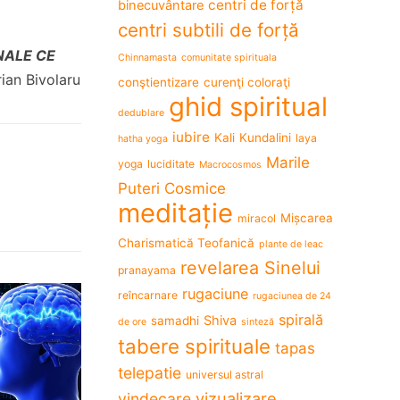
centri de forță
binecuvântare
centri subtili de forță
NALE CE
Chinnamasta
comunitate spirituala
ian Bivolaru
conştientizare
curenţi coloraţi
ghid spiritual
dedublare
iubire
Kali
Kundalini
laya
hatha yoga
Marile
yoga
luciditate
Macrocosmos
Puteri Cosmice
meditație
Mișcarea
miracol
Charismatică Teofanică
plante de leac
revelarea Sinelui
pranayama
rugaciune
reîncarnare
rugaciunea de 24
spirală
Shiva
samadhi
de ore
sinteză
tabere spirituale
tapas
telepatie
universul astral
vizualizare
vindecare