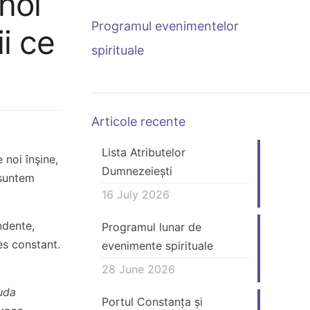
noi
Programul evenimentelor
ii ce
spirituale
Articole recente
Lista Atributelor
 noi înşine,
Dumnezeiești
 suntem
16 July 2026
ndente,
Programul lunar de
es constant.
evenimente spirituale
28 June 2026
iuda
Portul Constanța și