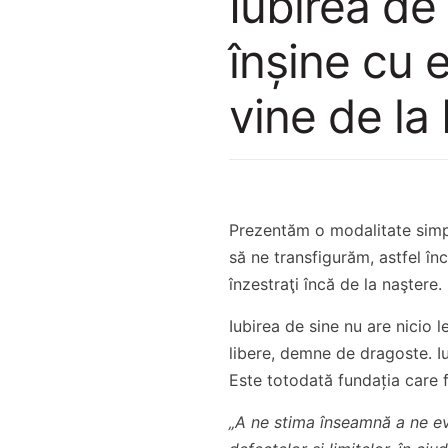
Iubirea de
înşine cu e
vine de l
Prezentăm o modalitate simpl
să ne transfigurăm, astfel în
înzestraţi încă de la naştere.
Iubirea de sine nu are nicio 
libere, demne de dragoste. Iu
Este totodată fundația care f
„A ne stima înseamnă a ne eva