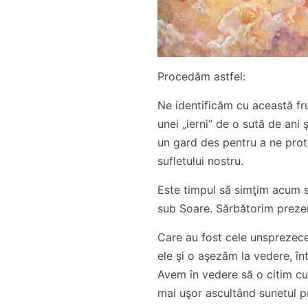
Procedăm astfel:
Ne identificăm cu această f
unei „ierni“ de o sută de ani ş
un gard des pentru a ne prote
sufletului nostru.
Este timpul să simţim acum să
sub Soare. Sărbătorim prezen
Care au fost cele unsprezece 
ele şi o aşezăm la vedere, în
Avem în vedere să o citim cu 
mai uşor ascultând sunetul pr