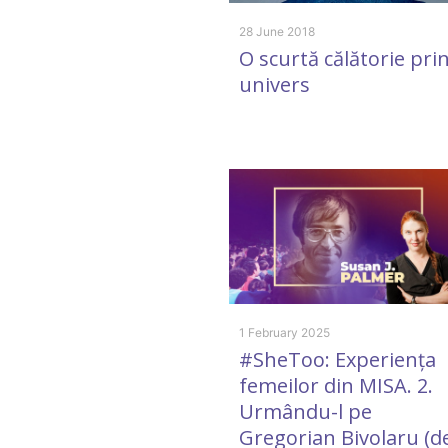
28 June 2018
O scurtă călătorie pri
univers
1 February 2025
#SheToo: Experiența
femeilor din MISA. 2.
Urmându-l pe
Gregorian Bivolaru (d