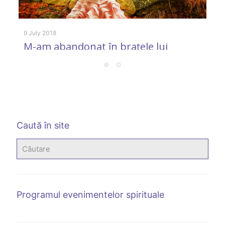
9 July 2018
9 
M-am abandonat în braţele lui
M
Dumnezeu
Caută în site
Programul evenimentelor spirituale