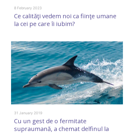
8 February 2023
20
Ce calităţi vedem noi ca fiinţe umane
C
la cei pe care îi iubim?
u
b
a
31 January 2019
Cu un gest de o fermitate
supraumană, a chemat delfinul la
18