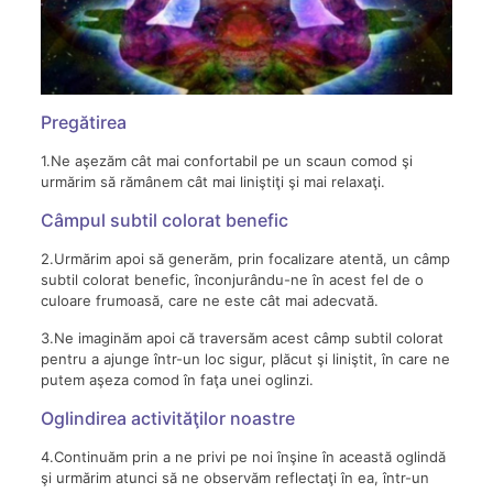
Pregătirea
1.Ne aşezăm cât mai confortabil pe un scaun comod şi
urmărim să rămânem cât mai liniştiţi şi mai relaxaţi.
Câmpul subtil colorat benefic
2.Urmărim apoi să generăm, prin focalizare atentă, un câmp
subtil colorat benefic, înconjurându-ne în acest fel de o
culoare frumoasă, care ne este cât mai adecvată.
3.Ne imaginăm apoi că traversăm acest câmp subtil colorat
pentru a ajunge într-un loc sigur, plăcut şi liniştit, în care ne
putem aşeza comod în faţa unei oglinzi.
Oglindirea activităţilor noastre
4.Continuăm prin a ne privi pe noi înşine în această oglindă
şi urmărim atunci să ne observăm reflectaţi în ea, într-un