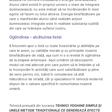
Atunci când există în propriul univers o stare de integrare
dumnezeiască, nu este indicat să ne încrâncenăm în mod
egotic să facem cu totul altceva. Energia binefăcătoare pe
care o manifestăm atunci când realizăm acţiuni
dumnezeiesc integrate este în realitate substanţa subtilă
din care se hrăneşte sufletul nostru.
Oglindirea – alcătuirea listei
8.Întocmim apoi o listă cu toate înzestrările şi abilităţile pe
care le avem, cu calităţile morale şi cu principiile noastre
binefăcătoare de viaţă, aşa cum ni s-a revelat în oglindirea
de la etapele anterioare. Apoi urmărim să descoperim
modul cel mai adecvat prin care putem să le îmbinăm şi să
le încorporăm în activităţi care sunt satisfăcătoare şi pline
de sens pentru noi, luând în considerare că atât
măturătorul de stradă, cât şi specialistul în tehnică modernă
dispun de o valoare specifică în comunitatea noastră
umană.
Tehnică preluată din lucrarea
TEHNICI YOGHINE SIMPLE ŞI
UNELE METODE TRADIŢIONALE CE GENEREAZĂ EFECTE