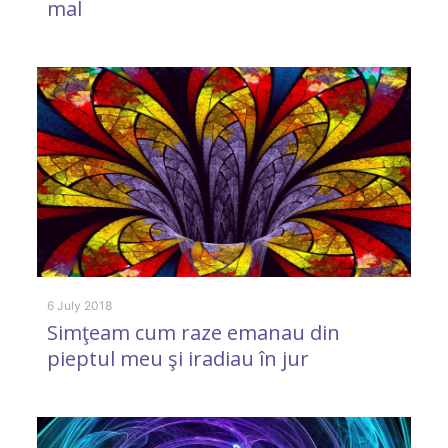
mal
G
t
6 July 2018
Simţeam cum raze emanau din
22
pieptul meu şi iradiau în jur
C