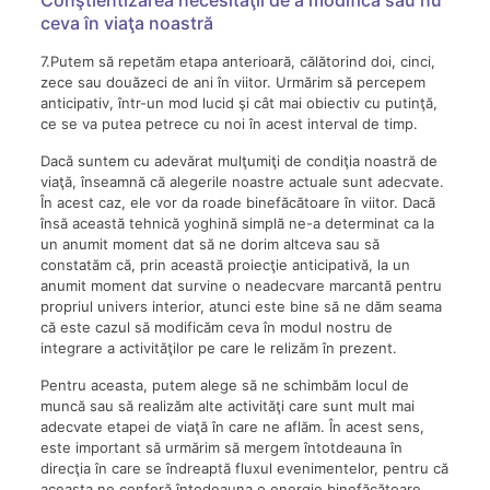
ceva în viaţa noastră
7.Putem să repetăm etapa anterioară, călătorind doi, cinci,
zece sau douăzeci de ani în viitor. Urmărim să percepem
anticipativ, într-un mod lucid şi cât mai obiectiv cu putinţă,
ce se va putea petrece cu noi în acest interval de timp.
Dacă suntem cu adevărat mulţumiţi de condiţia noastră de
viaţă, înseamnă că alegerile noastre actuale sunt adecvate.
În acest caz, ele vor da roade binefăcătoare în viitor. Dacă
însă această tehnică yoghină simplă ne-a determinat ca la
un anumit moment dat să ne dorim altceva sau să
constatăm că, prin această proiecţie anticipativă, la un
anumit moment dat survine o neadecvare marcantă pentru
propriul univers interior, atunci este bine să ne dăm seama
că este cazul să modificăm ceva în modul nostru de
integrare a activităţilor pe care le relizăm în prezent.
Pentru aceasta, putem alege să ne schimbăm locul de
muncă sau să realizăm alte activităţi care sunt mult mai
adecvate etapei de viaţă în care ne aflăm. În acest sens,
este important să urmărim să mergem întotdeauna în
direcţia în care se îndreaptă fluxul evenimentelor, pentru că
aceasta ne conferă întodeauna o energie binefăcătoare.