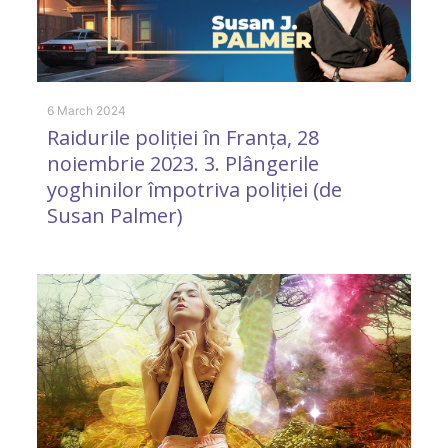
6 March 2024
Raidurile poliției în Franța, 28
noiembrie 2023. 3. Plângerile
20
yoghinilor împotriva poliției (de
A
Susan Palmer)
n