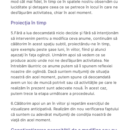
mod cât mai fidel, în timp ce în spatele nostru observăm cu
luciditate şi detaşare ceea ce se petrece în locul în care ne
desfăşurăm activitatea, chiar în acel moment.
Proiecţia în timp
5.Fără a lua deocamdată nicio decizie şi fără să intenţionăm
să intervenim pentru a modifica ceva anume, continuăm să
călătorim în acest spaţiu subtil, proiectându-ne în timp,
spre exemplu peste şase luni, în viitor, fiind şi atunci
aşezaţi în faţa oglinzii. Urmărim apoi să vedem ce se
produce acolo unde noi ne desfăşurăm activitatea. Ne
întrebăm lăuntric ce anume putem să îi spunem reflexiei
noastre din oglindă. Dacă suntem mulţumiţi de situaţia
noastră din acel moment, putem spune că deocamdată
avem un loc de muncă potrivit sau că activităţile pe care le
realizăm în prezent sunt adecvate nouă. În acest caz,
putem trece la etapa următoare a procedeului.
6.Călătorim apoi un an în viitor şi repetăm exerciţiul de
vizualizare anticipativă. Realizăm din nou verificarea faptului
că suntem cu adevărat mulţumiţi de condiţia noastră de
viaţă din acel moment.
Conştientizarea necesităţii de a modifica sau nu