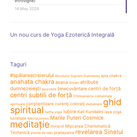
Introvigne)
14 May 2026
Un nou curs de Yoga Ezoterică Integrală
Taguri
#spălareacreierului
ajna chakra
Absolutul Suprem Dumnezeu
anahata chakra
atribute
asana
Atman
dumnezeiești
centri de forță
binecuvântare
ayurveda
centri subtili de forță
Chinnamasta
comunitate
ghid
conştientizare
curenţi coloraţi
spirituala
dedublare
spiritual
iubire
Kali
Kundalini
laya yoga
hatha yoga
Marile Puteri Cosmice
luciditate
Macrocosmos
meditație
Mișcarea Charismatică
miracol
revelarea Sinelui
Teofanică
pranayama
plante de leac