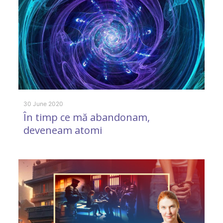
30 June 2020
26
În timp ce mă abandonam,
M
deveneam atomi
c
p
R