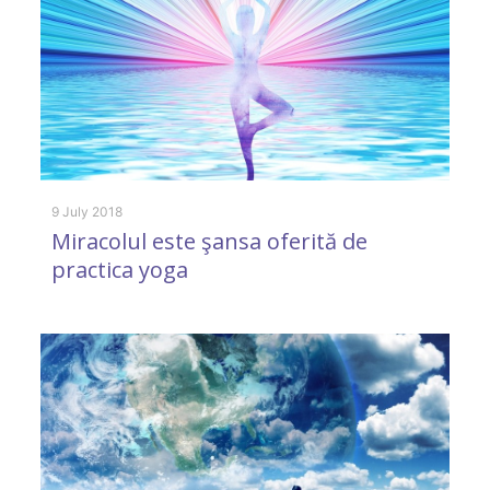
n
9 July 2018
Miracolul este şansa oferită de
practica yoga
18
D
l