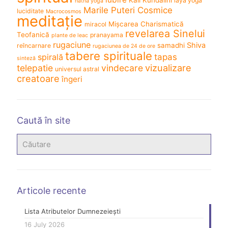
laya yoga
hatha yoga
Marile Puteri Cosmice
luciditate
Macrocosmos
meditație
Mișcarea Charismatică
miracol
revelarea Sinelui
Teofanică
pranayama
plante de leac
rugaciune
Shiva
samadhi
reîncarnare
rugaciunea de 24 de ore
tabere spirituale
spirală
tapas
sinteză
vizualizare
telepatie
vindecare
universul astral
creatoare
îngeri
Caută în site
Articole recente
Lista Atributelor Dumnezeiești
16 July 2026