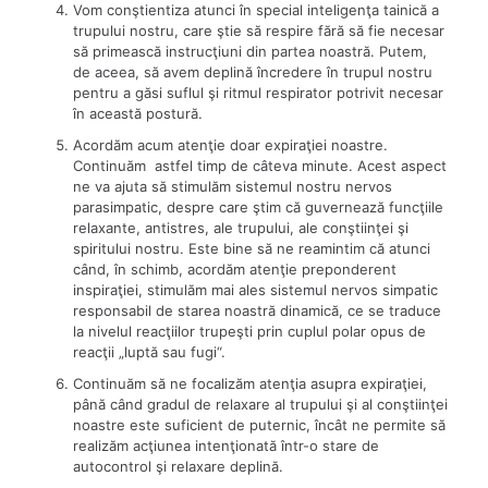
Vom conştientiza atunci în special inteligenţa tainică a
trupului nostru, care ştie să respire fără să fie necesar
să primească instrucţiuni din partea noastră. Putem,
de aceea, să avem deplină încredere în trupul nostru
pentru a găsi suflul şi ritmul respirator potrivit necesar
în această postură.
Acordăm acum atenţie doar expiraţiei noastre.
Continuăm astfel timp de câteva minute. Acest aspect
ne va ajuta să stimulăm sistemul nostru nervos
parasimpatic, despre care ştim că guvernează funcţiile
relaxante, antistres, ale trupului, ale conştiinţei şi
spiritului nostru. Este bine să ne reamintim că atunci
când, în schimb, acordăm atenţie preponderent
inspiraţiei, stimulăm mai ales sistemul nervos simpatic
responsabil de starea noastră dinamică, ce se traduce
la nivelul reacţiilor trupeşti prin cuplul polar opus de
reacţii „luptă sau fugi“.
Continuăm să ne focalizăm atenţia asupra expiraţiei,
până când gradul de relaxare al trupului şi al conştiinţei
noastre este suficient de puternic, încât ne permite să
realizăm acţiunea intenţionată într-o stare de
autocontrol şi relaxare deplină.