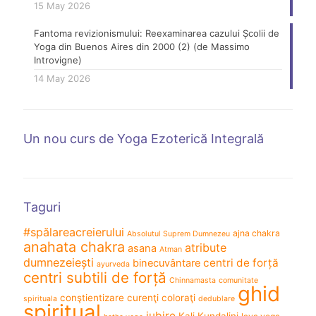
15 May 2026
Fantoma revizionismului: Reexaminarea cazului Școlii de
Yoga din Buenos Aires din 2000 (2) (de Massimo
Introvigne)
14 May 2026
Un nou curs de Yoga Ezoterică Integrală
Taguri
#spălareacreierului
ajna chakra
Absolutul Suprem Dumnezeu
anahata chakra
atribute
asana
Atman
dumnezeiești
centri de forță
binecuvântare
ayurveda
centri subtili de forță
Chinnamasta
comunitate
ghid
conştientizare
curenţi coloraţi
spirituala
dedublare
spiritual
iubire
Kali
Kundalini