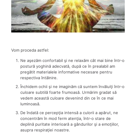
Vom proceda astfel:
Ne aşezăm confortabil şi ne relaxăm cât mai bine într-o
postură yoghină adecvată, după ce în prealabil am
pregătit materialele informative necesare pentru
respectiva întâlnire.
Închidem ochii şi ne imaginăm că suntem învăluiţi într-o
culoare subtilă foarte frumoasă. Urmărim gradat să
vedem această culoare devenind din ce în ce mai
luminoasă.
De îndată ce percepţia intensă a culorii a apărut, ne
concentrăm în mod ferm atenţia, într-o stare de
deplină puritate interioară a gândurilor şi a emoţiilor,
asupra respiraţiei noastre.