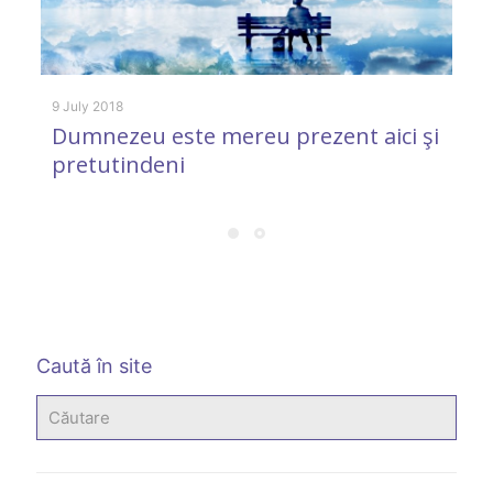
9 July 2018
Dumnezeu este mereu prezent aici şi
pretutindeni
9 
J
p
Caută în site