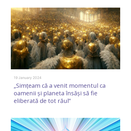
O
e
g
s
19 January 2024
„Simțeam că a venit momentul ca
oamenii și planeta însăși să fie
eliberată de tot răul”
20
A