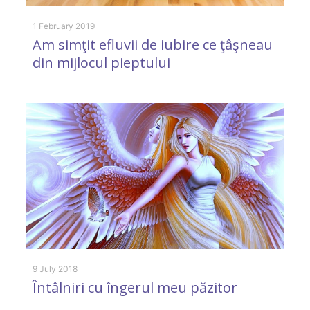
1 February 2019
Am simţit efluvii de iubire ce ţâşneau
6 
din mijlocul pieptului
D
l
I
9 July 2018
Întâlniri cu îngerul meu păzitor
25