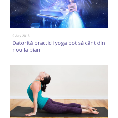
9 July 2018
24
Datorită practicii yoga pot să cânt din
#
nou la pian
M
f