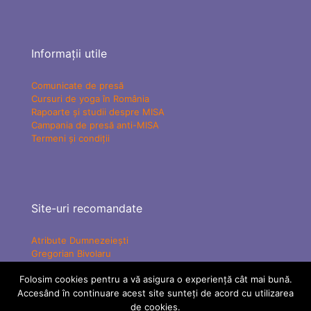
Informații utile
Comunicate de presă
Cursuri de yoga în România
Rapoarte și studii despre MISA
Campania de presă anti-MISA
Termeni și condiții
Site-uri recomandate
Atribute Dumnezeiești
Gregorian Bivolaru
Yogaesoteric
Folosim cookies pentru a vă asigura o experiență cât mai bună.
Mișcarea Charismatică Teofanică
Accesând în continuare acest site sunteți de acord cu utilizarea
Vindecare Spirituală
MISA Senzațional TV
de cookies.