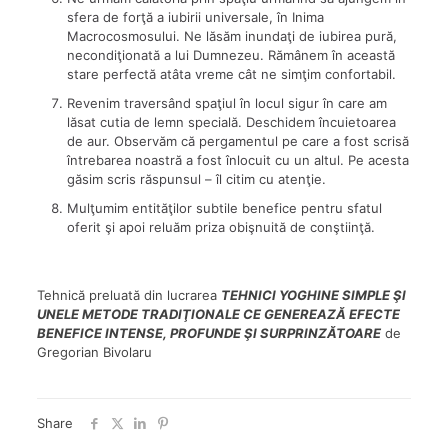
sfera de forţă a iubirii universale, în Inima
Macrocosmosului. Ne lăsăm inundaţi de iubirea pură,
necondiţionată a lui Dumnezeu. Rămânem în această
stare perfectă atâta vreme cât ne simţim confortabil.
Revenim traversând spaţiul în locul sigur în care am
lăsat cutia de lemn specială. Deschidem încuietoarea
de aur. Observăm că pergamentul pe care a fost scrisă
întrebarea noastră a fost înlocuit cu un altul. Pe acesta
găsim scris răspunsul – îl citim cu atenţie.
Mulţumim entităţilor subtile benefice pentru sfatul
oferit şi apoi reluăm priza obişnuită de conştiinţă.
Tehnică preluată din lucrarea
TEHNICI YOGHINE SIMPLE ŞI
UNELE METODE TRADIŢIONALE CE GENEREAZĂ EFECTE
BENEFICE INTENSE, PROFUNDE ŞI SURPRINZĂTOARE
de
Gregorian Bivolaru
Share