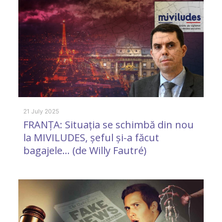
21 July 2025
FRANȚA: Situația se schimbă din nou
11
la MIVILUDES, șeful și-a făcut
O
bagajele… (de Willy Fautré)
st