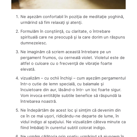
Ne aşezăm confortabil în poziţia de meditaţie yoghină,
urmărind să fim relaxaţi şi atenţi.
Formulăm în conştiinţă, cu claritate, o întrebare
spirituală care ne preocupă şi la care dorim un răspuns
dumnezeiesc.
Ne imaginăm că scriem această întrebare pe un
pergament frumos, cu cerneală violet. Violetul este de
altfel o culoare cu o frecvenţă de vibraţie foarte
elevată.
vizualizăm – cu ochii închişi – cum aşezăm pergamentul
într-o cutie de lemn specială, cu balamale şi
încuietoare din aur, lăsând-o într- un loc foarte sigur.
Vom invoca entităţile subtile benefice să răspundă la
întrebarea noastră.
Ne îndepărtăm de acest loc şi simţim că devenim din
ce în ce mai uşori, ridicându-ne departe de lume, în
vidul indigo al spaţiului. Ne vizualizăm câteva minute ca
fiind îmbăiaţi în curentul subtil colorat indigo.
Ne urmăm călătoria prin spaţiu urmărind să ajungem în