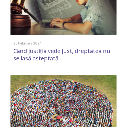
25 February 2024
4 
Când justiția vede just, dreptatea nu
C
se lasă așteptată
n
p