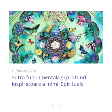
p
11 February 2023
Sutra fundamentală şi profund
9 
inspiratoare a Inimii Spirituale
D
ș
o
M