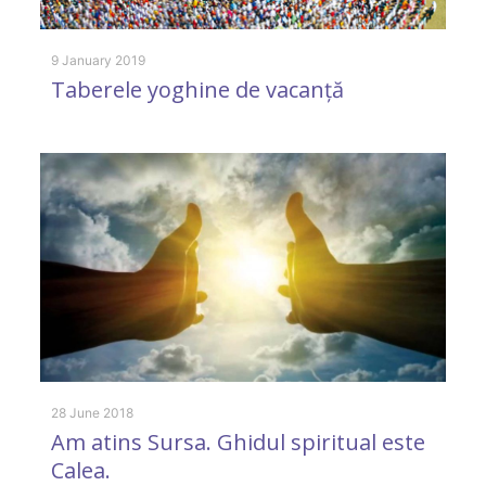
9 January 2019
Taberele yoghine de vacanță
22
C
28 June 2018
Am atins Sursa. Ghidul spiritual este
2 
Calea.
A