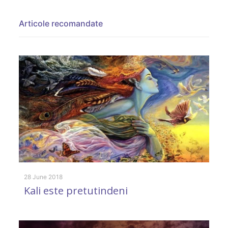
Articole recomandate
28 June 2018
28
Kali este pretutindeni
K
n