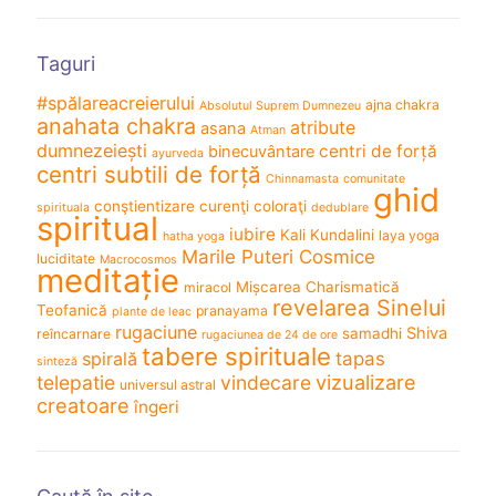
Taguri
#spălareacreierului
ajna chakra
Absolutul Suprem Dumnezeu
anahata chakra
atribute
asana
Atman
dumnezeiești
centri de forță
binecuvântare
ayurveda
centri subtili de forță
Chinnamasta
comunitate
ghid
conştientizare
curenţi coloraţi
spirituala
dedublare
spiritual
iubire
Kali
Kundalini
laya yoga
hatha yoga
Marile Puteri Cosmice
luciditate
Macrocosmos
meditație
Mișcarea Charismatică
miracol
revelarea Sinelui
Teofanică
pranayama
plante de leac
rugaciune
Shiva
samadhi
reîncarnare
rugaciunea de 24 de ore
tabere spirituale
spirală
tapas
sinteză
vizualizare
telepatie
vindecare
universul astral
creatoare
îngeri