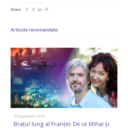
Share
Articole recomandate
19 September 2024
31
Brațul lung al Franței: De ce Mihai și
„