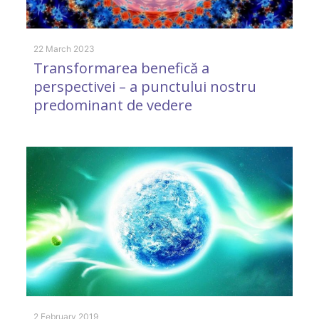
Y
22 March 2023
Transformarea benefică a
perspectivei – a punctului nostru
predominant de vedere
9 
O
p
2 February 2019