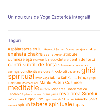
Un nou curs de Yoga Ezoterică Integrală
Taguri
#spălareacreierului
ajna chakra
Absolutul Suprem Dumnezeu
anahata chakra
atribute
asana
Atman
dumnezeiești
centri de forță
binecuvântare
ayurveda
centri subtili de forță
Chinnamasta
comunitate
ghid
conştientizare
curenţi coloraţi
spirituala
dedublare
spiritual
iubire
Kali
Kundalini
laya yoga
hatha yoga
Marile Puteri Cosmice
luciditate
Macrocosmos
meditație
Mișcarea Charismatică
miracol
revelarea Sinelui
Teofanică
pranayama
plante de leac
rugaciune
Shiva
samadhi
reîncarnare
rugaciunea de 24 de ore
tabere spirituale
spirală
tapas
sinteză