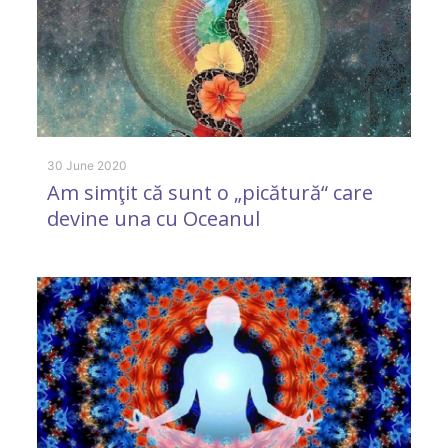
30
T
s
30 June 2020
Am simţit că sunt o „picătură“ care
devine una cu Oceanul
10