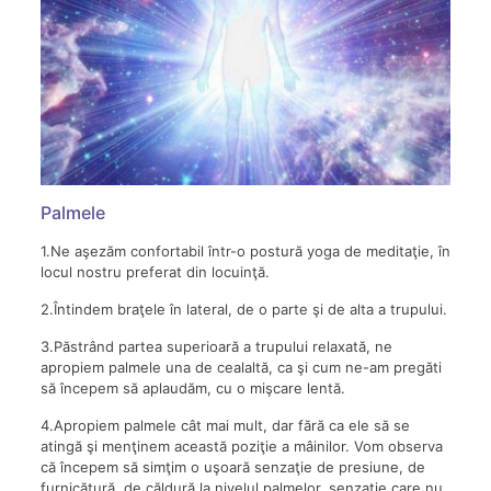
Palmele
1.Ne aşezăm confortabil într-o postură yoga de meditaţie, în
locul nostru preferat din locuinţă.
2.Întindem braţele în lateral, de o parte şi de alta a trupului.
3.Păstrând partea superioară a trupului relaxată, ne
apropiem palmele una de cealaltă, ca şi cum ne-am pregăti
să începem să aplaudăm, cu o mişcare lentă.
4.Apropiem palmele cât mai mult, dar fără ca ele să se
atingă şi menţinem această poziţie a mâinilor. Vom observa
că începem să simţim o uşoară senzaţie de presiune, de
furnicătură, de căldură la nivelul palmelor, senzaţie care nu