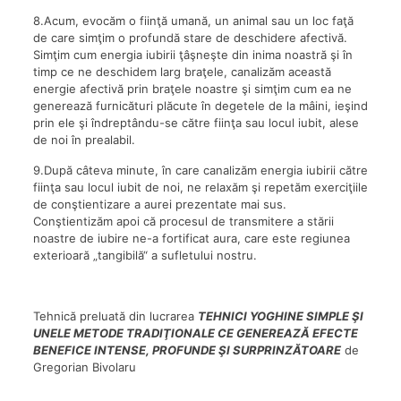
8.Acum, evocăm o fiinţă umană, un animal sau un loc faţă
de care simţim o profundă stare de deschidere afectivă.
Simţim cum energia iubirii ţâşneşte din inima noastră şi în
timp ce ne deschidem larg braţele, canalizăm această
energie afectivă prin braţele noastre şi simţim cum ea ne
generează furnicături plăcute în degetele de la mâini, ieşind
prin ele şi îndreptându-se către fiinţa sau locul iubit, alese
de noi în prealabil.
9.După câteva minute, în care canalizăm energia iubirii către
fiinţa sau locul iubit de noi, ne relaxăm şi repetăm exerciţiile
de conştientizare a aurei prezentate mai sus.
Conştientizăm apoi că procesul de transmitere a stării
noastre de iubire ne-a fortificat aura, care este regiunea
exterioară „tangibilă“ a sufletului nostru.
Tehnică preluată din lucrarea
TEHNICI YOGHINE SIMPLE ŞI
UNELE METODE TRADIŢIONALE CE GENEREAZĂ EFECTE
BENEFICE INTENSE, PROFUNDE ŞI SURPRINZĂTOARE
de
Gregorian Bivolaru