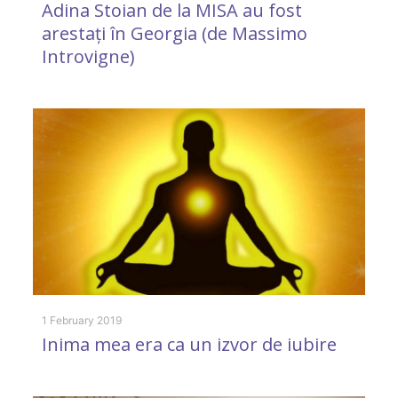
Adina Stoian de la MISA au fost
A
arestați în Georgia (de Massimo
Introvigne)
1 
S
s
1 February 2019
Inima mea era ca un izvor de iubire