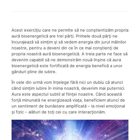
Acest exerciţiu care ne permite să ne conştientizăm propria
aură bioenergetică are trei părţi. Primele două părţi ne
încurajează să simţim şi să vedem energia din jurul mâinilor
noastre, pentru a deveni din ce în ce mai conştienţi de
propria noastră aură bioenergetică. A treia parte ne face să
devenim capabili să ne demonstrăm nouă-înşine că aura
bioenergetică este fortificată de energia benefică a unor
gânduri pline de iubire.
În cele din urmă vom înţelege fără nici un dubiu că atunci
când simţim iubire în inima noastră, devenim mai puternici.
Aura este aspectul subtil al fiinţei noastre. Când această
forţă minunată ne energizează viaţa, beneficiem atunci de
un sentiment de bunăstare amplificată – la nivel emoţional
şi fizic – alături de toţi cei cu care interacţionăm.