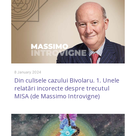
8 
E
8 January 2024
Din culisele cazului Bivolaru. 1. Unele
relatări incorecte despre trecutul
MISA (de Massimo Introvigne)