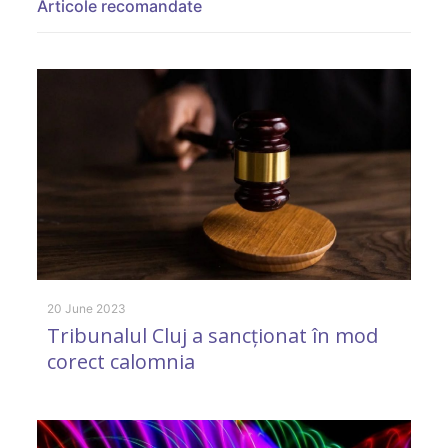
Articole recomandate
20 June 2023
26
Tribunalul Cluj a sancționat în mod
C
corect calomnia
d
c
F