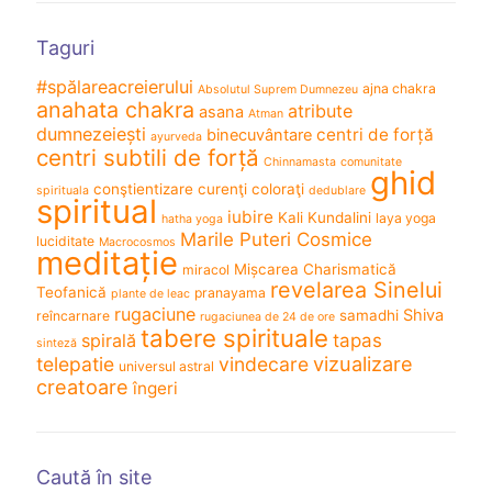
Taguri
#spălareacreierului
ajna chakra
Absolutul Suprem Dumnezeu
anahata chakra
atribute
asana
Atman
dumnezeiești
centri de forță
binecuvântare
ayurveda
centri subtili de forță
Chinnamasta
comunitate
ghid
conştientizare
curenţi coloraţi
spirituala
dedublare
spiritual
iubire
Kali
Kundalini
laya yoga
hatha yoga
Marile Puteri Cosmice
luciditate
Macrocosmos
meditație
Mișcarea Charismatică
miracol
revelarea Sinelui
Teofanică
pranayama
plante de leac
rugaciune
Shiva
samadhi
reîncarnare
rugaciunea de 24 de ore
tabere spirituale
spirală
tapas
sinteză
vizualizare
telepatie
vindecare
universul astral
creatoare
îngeri
Caută în site