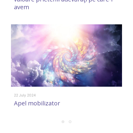
avem
10
V
n
22 July 2024
Apel mobilizator
8 
E