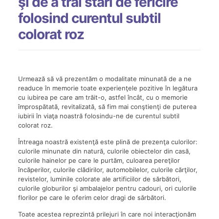
şi de a trăi stări de fericire
folosind curentul subtil
colorat roz
Urmează să vă prezentăm o modalitate minunată de a ne
readuce în memorie toate experienţele pozitive în legătura
cu iubirea pe care am trăit-o, astfel încât, cu o memorie
împrospătată, revitalizată, să fim mai conştienţi de puterea
iubirii în viaţa noastră folosindu-ne de curentul subtil
colorat roz.
Întreaga noastră existenţă este plină de prezenţa culorilor:
culorile minunate din natură, culorile obiectelor din casă,
culorile hainelor pe care le purtăm, culoarea pereţilor
încăperilor, culorile clădirilor, automobilelor, culorile cărţilor,
revistelor, luminile colorate ale artificiilor de sărbători,
culorile globurilor şi ambalajelor pentru cadouri, ori culorile
florilor pe care le oferim celor dragi de sărbători.
Toate acestea reprezintă prilejuri în care noi interacţionăm