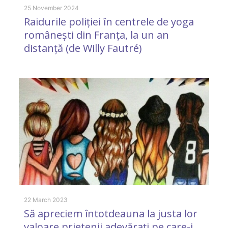
25 November 2024
Raidurile poliției în centrele de yoga
românești din Franța, la un an
distanță (de Willy Fautré)
1 
A
p
22 March 2023
Să apreciem întotdeauna la justa lor
valoare prietenii adevăraţi pe care-i