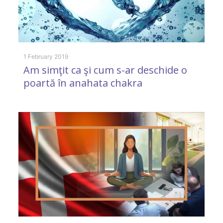
1 February 2019
Am simţit ca şi cum s-ar deschide o
poartă în anahata chakra
26
C
p