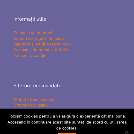
Informații utile
Comunicate de presă
Cursuri de yoga în România
Rapoarte și studii despre MISA
Campania de presă anti-MISA
Termeni și condiții
Site-uri recomandate
Atribute Dumnezeiești
Gregorian Bivolaru
Yogaesoteric
Folosim cookies pentru a vă asigura o experiență cât mai bună.
Mișcarea Charismatică Teofanică
Accesând în continuare acest site sunteți de acord cu utilizarea
Vindecare Spirituală
MISA Senzațional TV
de cookies.
ATMAN Federation