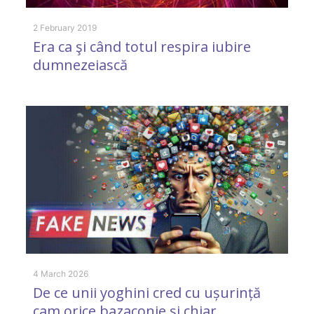
2 February 2019
Era ca şi când totul respira iubire
dumnezeiască
9 
K
m
4 March 2026
De ce unii yoghini cred cu ușurință
cam orice bazaconie și chiar