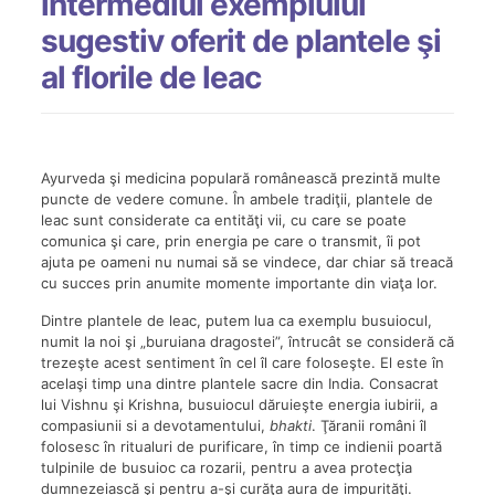
intermediul exemplului
sugestiv oferit de plantele şi
al florile de leac
Ayurveda şi medicina populară românească prezintă multe
puncte de vedere comune. În ambele tradiţii, plantele de
leac sunt considerate ca entităţi vii, cu care se poate
comunica şi care, prin energia pe care o transmit, îi pot
ajuta pe oameni nu numai să se vindece, dar chiar să treacă
cu succes prin anumite momente importante din viaţa lor.
Dintre plantele de leac, putem lua ca exemplu busuiocul,
numit la noi şi „buruiana dragostei”, întrucât se consideră că
trezeşte acest sentiment în cel îl care foloseşte. El este în
acelaşi timp una dintre plantele sacre din India. Consacrat
lui Vishnu şi Krishna, busuiocul dăruieşte energia iubirii, a
compasiunii si a devotamentului,
bhakti
. Ţăranii români îl
folosesc în ritualuri de purificare, în timp ce indienii poartă
tulpinile de busuioc ca rozarii, pentru a avea protecţia
dumnezeiască şi pentru a-şi curăţa aura de impurităţi.