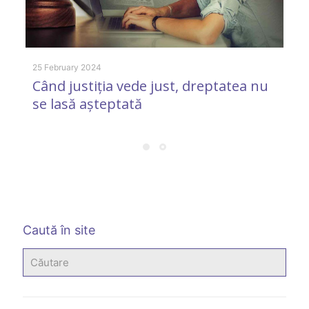
25 February 2024
Când justiția vede just, dreptatea nu
se lasă așteptată
5 
L
g
Caută în site