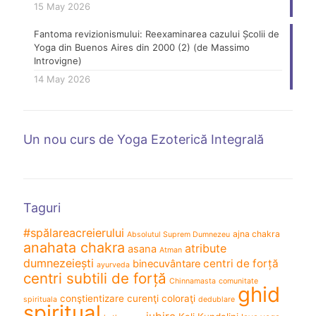
15 May 2026
Fantoma revizionismului: Reexaminarea cazului Școlii de
Yoga din Buenos Aires din 2000 (2) (de Massimo
Introvigne)
14 May 2026
Un nou curs de Yoga Ezoterică Integrală
Taguri
#spălareacreierului
ajna chakra
Absolutul Suprem Dumnezeu
anahata chakra
atribute
asana
Atman
dumnezeiești
centri de forță
binecuvântare
ayurveda
centri subtili de forță
Chinnamasta
comunitate
ghid
conştientizare
curenţi coloraţi
spirituala
dedublare
spiritual