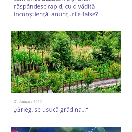
răspândesc rapid, cu o vădită
6 
inconștiență, anunțurile false?
F
f
(
31 January 2019
„Grieg, se usucă grădina…“
16
I