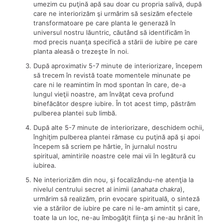
umezim cu puţină apă sau doar cu propria salivă, după
care ne interiorizăm şi urmărim să sesizăm efectele
transformatoare pe care planta le generază în
universul nostru lăuntric, căutând să identificăm în
mod precis nuanţa specifică a stării de iubire pe care
planta aleasă o trezeşte în noi.
După aproximativ 5-7 minute de interiorizare, începem
să trecem în revistă toate momentele minunate pe
care ni le reamintim în mod spontan în care, de-a
lungul vieţii noastre, am învăţat ceva profund
binefăcător despre iubire. În tot acest timp, păstrăm
pulberea plantei sub limbă.
După alte 5-7 minute de interiorizare, deschidem ochii,
înghiţim pulberea plantei rămase cu puţină apă şi apoi
începem să scriem pe hârtie, în jurnalul nostru
spiritual, amintirile noastre cele mai vii în legătură cu
iubirea.
Ne interiorizăm din nou, şi focalizându-ne atenţia la
nivelul centrului secret al inimii (
anahata chakra
),
urmărim să realizăm, prin evocare spirituală, o sinteză
vie a stărilor de iubire pe care ni le-am amintit şi care,
toate la un loc, ne-au îmbogăţit fiinţa şi ne-au hrănit în