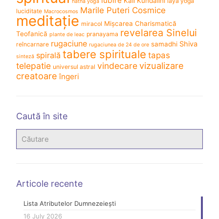
iubire
Kali
Kundalini
laya yoga
hatha yoga
Marile Puteri Cosmice
luciditate
Macrocosmos
meditație
Mișcarea Charismatică
miracol
revelarea Sinelui
Teofanică
pranayama
plante de leac
rugaciune
Shiva
samadhi
reîncarnare
rugaciunea de 24 de ore
tabere spirituale
spirală
tapas
sinteză
vizualizare
telepatie
vindecare
universul astral
creatoare
îngeri
Caută în site
Articole recente
Lista Atributelor Dumnezeiești
16 July 2026