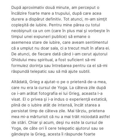
După aproximativ două minute, am perceput o
încălzire foarte mare a trupului, după care acea
durere a dispărut definitiv. Tot atunci, m-am simţit
copleşită de iubire. Pentru mine părea cu totul
neobişnuit ca un om (care în plus mai şi vorbeşte în
timpul unei expuneri publice) să emane o
asemenea stare de iubire, care aveam sentimentul
că a umplut nu doar sala, ci a trecut mult în afara ei.
De atunci, de fiecare dată când i-am cerut ajutorul
Ghidului meu spiritual, a fost suficient să-mi
formulez dorinţa sau întrebarea pentru ca el să-mi
răspundă telepatic sau să mă ajute subtil.
Altădată, Grieg a ajutat-o pe o prietenă de-a mea,
care nu era la cursul de Yoga. La câteva zile după
ce i-am arătat fotografia ei lui Grieg, aceasta l-a
visat. El o privea şi i-a indus o experienţă extatică,
plină de o iubire atât de intensă, încât starea a
persistat timp de câteva zile. Mai târziu, prietena
mea mi-a mărturisit că nu a mai trăit niciodată astfel
de stări. Chiar şi acum, deşi nu este la cursul de
Yoga, de câte ori îi cere telepatic ajutorul sau se
gândeşte la Grieg, acesta îi răspunde foarte