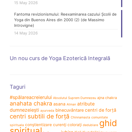
15 May 2026
Fantoma revizionismului: Reexaminarea cazului Școlii de
Yoga din Buenos Aires din 2000 (2) (de Massimo
Introvigne)
14 May 2026
Un nou curs de Yoga Ezoterică Integrală
Taguri
#spălareacreierului
ajna chakra
Absolutul Suprem Dumnezeu
anahata chakra
atribute
asana
Atman
dumnezeiești
centri de forță
binecuvântare
ayurveda
centri subtili de forță
Chinnamasta
comunitate
ghid
conştientizare
curenţi coloraţi
spirituala
dedublare
spiritual