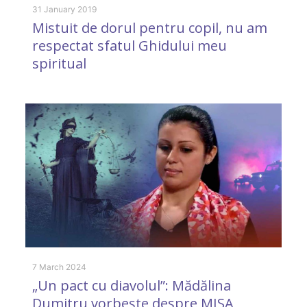
S
31 January 2019
Mistuit de dorul pentru copil, nu am
m
respectat sfatul Ghidului meu
spiritual
22
D
d
7 March 2024
„Un pact cu diavolul”: Mădălina
î
Dumitru vorbește despre MISA,