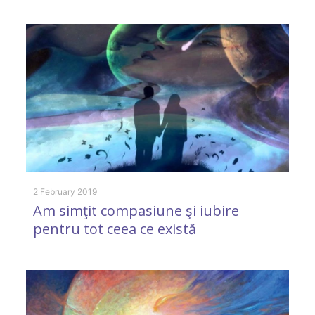
25
I
a
m
a
2 February 2019
Am simţit compasiune şi iubire
pentru tot ceea ce există