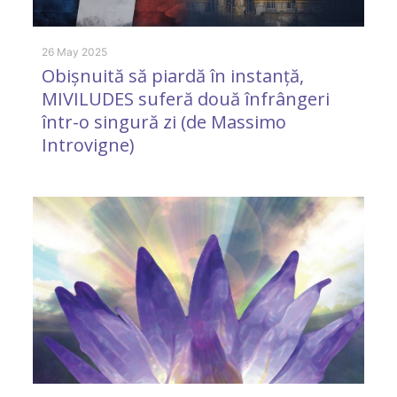
26 May 2025
8 
Obișnuită să piardă în instanță,
D
MIVILUDES suferă două înfrângeri
r
într-o singură zi (de Massimo
M
Introvigne)
1 