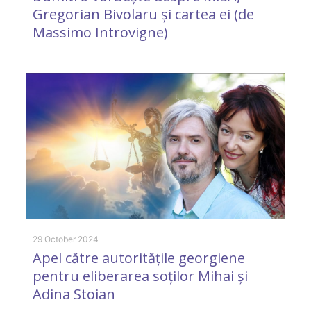
Gregorian Bivolaru și cartea ei (de
Massimo Introvigne)
31
M
d
29 October 2024
Apel către autoritățile georgiene
pentru eliberarea soților Mihai și
Adina Stoian