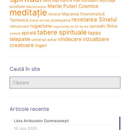
iubire
Kali
Kundalini
laya yoga
hatha yoga
Marile Puteri Cosmice
luciditate
Macrocosmos
meditație
Mișcarea Charismatică
miracol
revelarea Sinelui
Teofanică
pranayama
plante de leac
rugaciune
Shiva
samadhi
reîncarnare
rugaciunea de 24 de ore
tabere spirituale
spirală
tapas
sinteză
vizualizare
telepatie
vindecare
universul astral
creatoare
îngeri
Caută în site
Articole recente
Lista Atributelor Dumnezeiești
16 July 2026