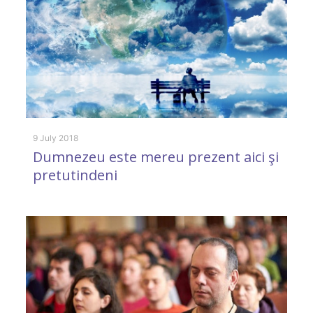
9 July 2018
13
Dumnezeu este mereu prezent aici şi
Î
pretutindeni