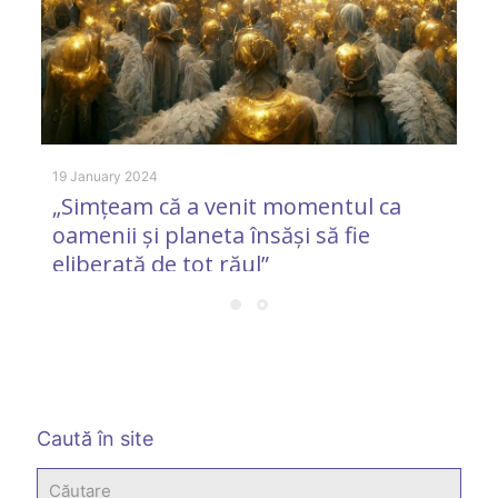
1 
„
19 January 2024
„Simțeam că a venit momentul ca
oamenii și planeta însăși să fie
eliberată de tot răul”
Caută în site