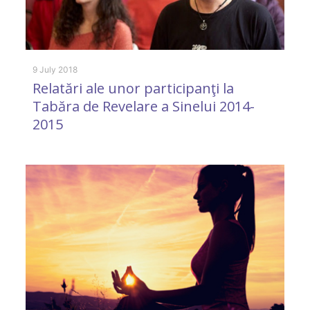
13
C
9 July 2018
Relatări ale unor participanţi la
L
Tabăra de Revelare a Sinelui 2014-
2015
2 