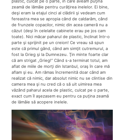
plastic, culcat pe o parte, în care aveam puţină
zeamă de lămâie pentru curăţirea inelelor. Ei bine,
deşi eram la etajul cinci al clădirii şi vedeam cum
fereastra mea se apropia când de caldarâm, când
de frunzele copacilor, nimic din acea cameră nu a
căzut (deşi în celelalte cabinete erau pe jos cam
toate). Nici măcar paharul de plastic, înclinat într-o
parte şi sprijinit pe un creion! Ce vreau să spun
este că primul gând, când am simţit cutremurul, a
fost la Grieg şi la Dumnezeu. Ţin minte foarte clar
că am strigat „Grieg!“ Când s-a terminat totul, am
aflat de miile de morţi din Istanbul, oraş în care mă
aflam şi eu. Am rămas încremenită doar când am
realizat că nimic, dar absolut nimic nu se clintise din
camera mea şi nu cred că o să uit uimirea mea
văzând paharul acela de plastic, culcat pe o parte,
exact cum îl aşezasem eu pentru ca puţina zeamă
de lămâie să acopere inelele.