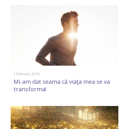
4 
E
1 February 2019
Mi-am dat seama că viaţa mea se va
transforma!