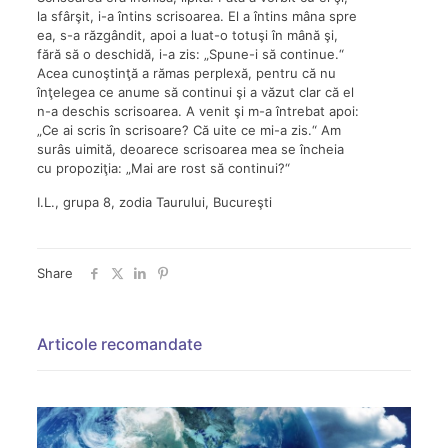
la sfârşit, i-a întins scrisoarea. El a întins mâna spre
ea, s-a răzgândit, apoi a luat-o totuşi în mână şi,
fără să o deschidă, i-a zis: „Spune-i să continue.“
Acea cunoştinţă a rămas perplexă, pentru că nu
înţelegea ce anume să continui şi a văzut clar că el
n-a deschis scrisoarea. A venit şi m-a întrebat apoi:
„Ce ai scris în scrisoare? Că uite ce mi-a zis.“ Am
surâs uimită, deoarece scrisoarea mea se încheia
cu propoziţia: „Mai are rost să continui?“
I.L., grupa 8, zodia Taurului, Bucureşti
Share
Articole recomandate