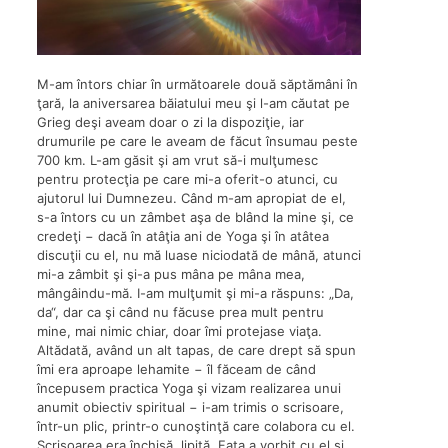
M-am întors chiar în următoarele două săptămâni în
ţară, la aniversarea băiatului meu şi l-am căutat pe
Grieg deşi aveam doar o zi la dispoziţie, iar
drumurile pe care le aveam de făcut însumau peste
700 km. L-am găsit şi am vrut să-i mulţumesc
pentru protecţia pe care mi-a oferit-o atunci, cu
ajutorul lui Dumnezeu. Când m-am apropiat de el,
s-a întors cu un zâmbet aşa de blând la mine şi, ce
credeţi − dacă în atâţia ani de Yoga şi în atâtea
discuţii cu el, nu mă luase niciodată de mână, atunci
mi-a zâmbit şi şi-a pus mâna pe mâna mea,
mângâindu-mă. I-am mulţumit şi mi-a răspuns: „Da,
da“, dar ca şi când nu făcuse prea mult pentru
mine, mai nimic chiar, doar îmi protejase viaţa.
Altădată, având un alt tapas, de care drept să spun
îmi era aproape lehamite − îl făceam de când
începusem practica Yoga şi vizam realizarea unui
anumit obiectiv spiritual − i-am trimis o scrisoare,
într-un plic, printr-o cunoştinţă care colabora cu el.
Scrisoarea era închisă, lipită. Fata a vorbit cu el şi,