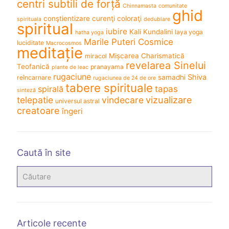
centri subtili de forță
Chinnamasta
comunitate
ghid
conştientizare
curenţi coloraţi
spirituala
dedublare
spiritual
iubire
Kali
Kundalini
laya yoga
hatha yoga
Marile Puteri Cosmice
luciditate
Macrocosmos
meditație
Mișcarea Charismatică
miracol
revelarea Sinelui
Teofanică
pranayama
plante de leac
rugaciune
Shiva
samadhi
reîncarnare
rugaciunea de 24 de ore
tabere spirituale
spirală
tapas
sinteză
vizualizare
telepatie
vindecare
universul astral
creatoare
îngeri
Caută în site
Articole recente