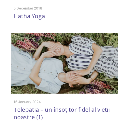
D
m
5 December 2018
Hatha Yoga
1 
Î
16 January 2024
Telepatia – un însoțitor fidel al vieții
î
noastre (1)