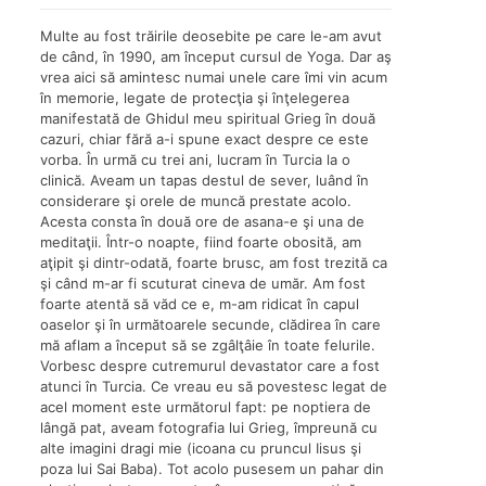
Multe au fost trăirile deosebite pe care le-am avut
de când, în 1990, am început cursul de Yoga. Dar aş
vrea aici să amintesc numai unele care îmi vin acum
în memorie, legate de protecţia şi înţelegerea
manifestată de Ghidul meu spiritual Grieg în două
cazuri, chiar fără a-i spune exact despre ce este
vorba. În urmă cu trei ani, lucram în Turcia la o
clinică. Aveam un tapas destul de sever, luând în
considerare şi orele de muncă prestate acolo.
Acesta consta în două ore de asana-e şi una de
meditaţii. Într-o noapte, fiind foarte obosită, am
aţipit şi dintr-odată, foarte brusc, am fost trezită ca
şi când m-ar fi scuturat cineva de umăr. Am fost
foarte atentă să văd ce e, m-am ridicat în capul
oaselor şi în următoarele secunde, clădirea în care
mă aflam a început să se zgâlţâie în toate felurile.
Vorbesc despre cutremurul devastator care a fost
atunci în Turcia. Ce vreau eu să povestesc legat de
acel moment este următorul fapt: pe noptiera de
lângă pat, aveam fotografia lui Grieg, împreună cu
alte imagini dragi mie (icoana cu pruncul Iisus şi
poza lui Sai Baba). Tot acolo pusesem un pahar din