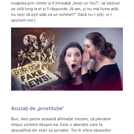
noaptea prin cimitir și îl întreabă „Aveți un foc?”, iar bețivul
se uită lung la el și îi răspunde „N-am, și nu mai fuma atât,
nu vezi că ești slab ca un schelet?” Dacă nu-l știți, vi-l
spunem noi.)
Acuzați de „prostituție”
Bun, deci peste această afirmație trecem, că pierdem
timpul vorbind despre ea. Este o aberație care te
descalifică din start ca jurnalist. Tot în sfera obsesiilor