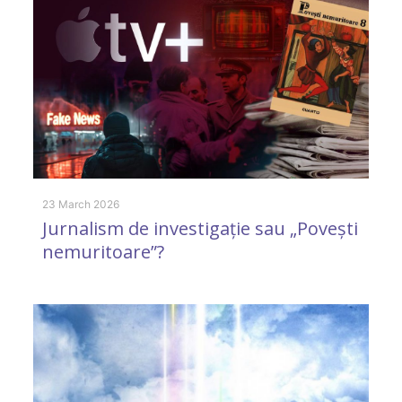
23 March 2026
30
Jurnalism de investigație sau „Povești
A
nemuritoare”?
d