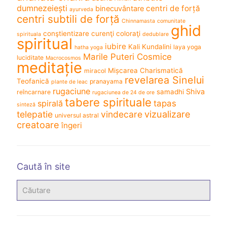
dumnezeiești
centri de forță
binecuvântare
ayurveda
centri subtili de forță
Chinnamasta
comunitate
ghid
conştientizare
curenţi coloraţi
spirituala
dedublare
spiritual
iubire
Kali
Kundalini
laya yoga
hatha yoga
Marile Puteri Cosmice
luciditate
Macrocosmos
meditație
Mișcarea Charismatică
miracol
revelarea Sinelui
Teofanică
pranayama
plante de leac
rugaciune
Shiva
samadhi
reîncarnare
rugaciunea de 24 de ore
tabere spirituale
spirală
tapas
sinteză
vizualizare
telepatie
vindecare
universul astral
creatoare
îngeri
Caută în site