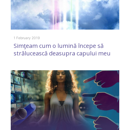
1 February 2019
29
Simţeam cum o lumină începe să
A
strălucească deasupra capului meu
p
A