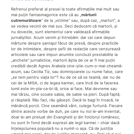
Refrenul preferat al presei la toate afirmațiile mai mult sau
mai puțin fantasmagorice este că au „
mărturii
cutremurătoare
” de la „victime” sau, după caz, „martori”, a
se vedea vecinii de mai sus. Deci deducem că martorii, și
nu dovezile, sunt elementul care validează afirmațiile
jurnaliștilor. Acum venim și întrebăm: dar cei care depun
mărturie despre șantajul făcut de presă, despre practicile
lor de intimidare, despre șefii de redacție care cenzurează
articolele sau care impun anumite concluzii prestabilite la
„anchete” jurnalistice, martorii ăștia de ce ar fi mai puțin
credibili decât Agnes Arabela cine-știe-cum-o-mai-cheamă-
acum, sau Cecilia Tiz, sau domnișoarele cu nume false, care
„
se tem pentru viața lor
”? Au de ce să se teamă, dar nu de
cei de la MISA, ci de legea karmei, care încă de la facerea
lumii este im-pla-ca-bi-lă, orice ai face. Mai devreme sau
mai târziu, cine scoate sabia, de sabie va pieri. După faptă,
și răsplată. Rău faci, rău găsești. Dacă te bagi în troacă, te
mănâncă porcii. Cine seamănă vânt, culege furtună. Fiecare
dintre aceste vorbe de duh, pe care nu noi le-am inventat,
doar le-am preluat din Evanghelii și din folclorul românesc,
nu sunt în fond decât expresii ale legii karmei – chiar dacă
înțelepciunea populară nu a numit-o așa. Că de justiția
umană mai scapi, dar de justiția imanentă, nu. Poți să-ți pui