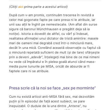
(Citiți
aici
prima parte a acestui articol)
După cum v-am promis, continuăm trecerea în revistă a
celor mai gogonate fapte pe care presa ni le atribuie, iar
unii sau alții le înghit pe nemestecate. (Am aflat din surse
sigure că baronul Münchhausen e pregătit deja să ia
notițe). Istoria a dovedit de altfel, cu vârf și îndesat,
realitatea afirmației unui dictator de tristă amintire: masele
mari de oameni mai degrabă cred într-o minciună mare,
decât în una mică. Corelând această observație cu faptul că
o minciună repetată suficient de mult (și de tare) sfârșește
prin a deveni „adevăr”, înțelegeți mai bine de ce mai nimeni
nu vede că împăratul e în pielea goală atunci când mass-
media pune tunurile pe MISA, oricât de absurde ar fi
faptele care ni se atribuie.
Presa scrie că la noi se face „sex pe morminte”
Cum nu există articol anti-MISA fără sex, mai dezvoltăm
puțin și în episodul de față acest subiect, se pare
inepuizabil. O duduie de la una dintre „Antene”, nu