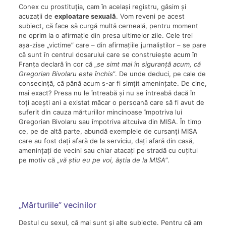
Conex cu prostituția, cam în același registru, găsim și
acuzații de
exploatare sexuală
. Vom reveni pe acest
subiect, că face să curgă multă cerneală, pentru moment
ne oprim la o afirmație din presa ultimelor zile. Cele trei
așa-zise „victime” care – din afirmațiile jurnaliștilor – se pare
că sunt în centrul dosarului care se construiește acum în
Franța declară în cor că „
se simt mai în siguranță acum, că
Gregorian Bivolaru este închis
”. De unde deduci, pe cale de
consecință, că până acum s-ar fi simțit amenințate. De cine,
mai exact? Presa nu le întreabă și nu se întreabă dacă în
toți acești ani a existat măcar o persoană care să fi avut de
suferit din cauza mărturiilor mincinoase împotriva lui
Gregorian Bivolaru sau împotriva altcuiva din MISA. În timp
ce, pe de altă parte, abundă exemplele de cursanți MISA
care au fost dați afară de la serviciu, dați afară din casă,
amenințați de vecini sau chiar atacați pe stradă cu cuțitul
pe motiv că „
vă știu eu pe voi, ăștia de la MISA
”.
„Mărturiile” vecinilor
Destul cu sexul, că mai sunt și alte subiecte. Pentru că am