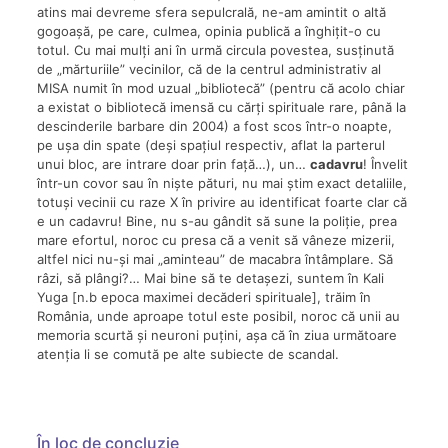
atins mai devreme sfera sepulcrală, ne-am amintit o altă
gogoașă, pe care, culmea, opinia publică a înghițit-o cu
totul. Cu mai mulți ani în urmă circula povestea, susținută
de „mărturiile” vecinilor, că de la centrul administrativ al
MISA numit în mod uzual „bibliotecă” (pentru că acolo chiar
a existat o bibliotecă imensă cu cărți spirituale rare, până la
descinderile barbare din 2004) a fost scos într-o noapte,
pe ușa din spate (deși spațiul respectiv, aflat la parterul
unui bloc, are intrare doar prin față…), un…
cadavru
! Învelit
într-un covor sau în niște pături, nu mai știm exact detaliile,
totuși vecinii cu raze X în privire au identificat foarte clar că
e un cadavru! Bine, nu s-au gândit să sune la poliție, prea
mare efortul, noroc cu presa că a venit să vâneze mizerii,
altfel nici nu-și mai „aminteau” de macabra întâmplare. Să
râzi, să plângi?… Mai bine să te detașezi, suntem în Kali
Yuga [n.b epoca maximei decăderi spirituale], trăim în
România, unde aproape totul este posibil, noroc că unii au
memoria scurtă și neuroni puțini, așa că în ziua următoare
atenția li se comută pe alte subiecte de scandal.
În loc de concluzie