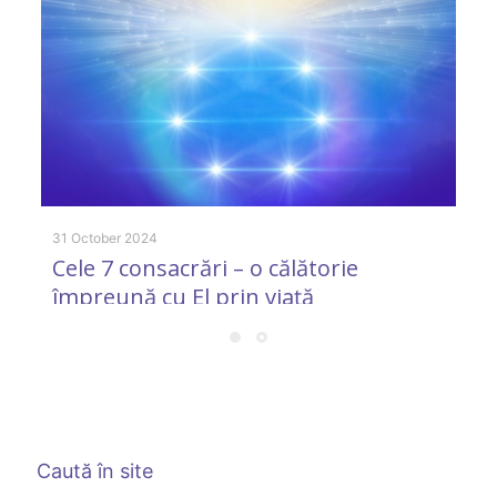
31 October 2024
Cele 7 consacrări – o călătorie
30
împreună cu El prin viaţă
R
a
f
Caută în site