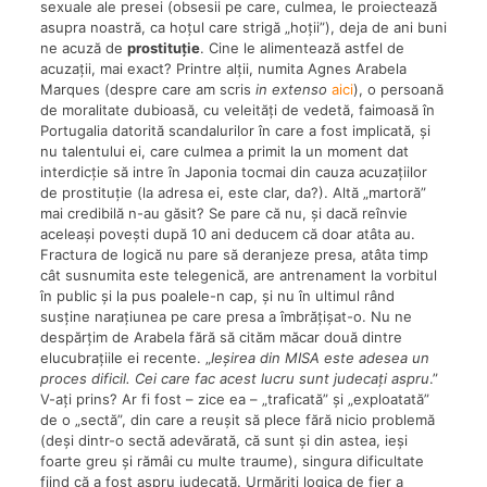
sexuale ale presei (obsesii pe care, culmea, le proiectează
asupra noastră, ca hoțul care strigă „hoții”), deja de ani buni
ne acuză de
prostituție
. Cine le alimentează astfel de
acuzații, mai exact? Printre alții, numita Agnes Arabela
Marques (despre care am scris
in extenso
aici
), o persoană
de moralitate dubioasă, cu veleități de vedetă, faimoasă în
Portugalia datorită scandalurilor în care a fost implicată, și
nu talentului ei, care culmea a primit la un moment dat
interdicție să intre în Japonia tocmai din cauza acuzațiilor
de prostituție (la adresa ei, este clar, da?). Altă „martoră”
mai credibilă n-au găsit? Se pare că nu, și dacă reînvie
aceleași povești după 10 ani deducem că doar atâta au.
Fractura de logică nu pare să deranjeze presa, atâta timp
cât susnumita este telegenică, are antrenament la vorbitul
în public și la pus poalele-n cap, și nu în ultimul rând
susține narațiunea pe care presa a îmbrățișat-o. Nu ne
despărțim de Arabela fără să cităm măcar două dintre
elucubrațiile ei recente. „
Ieșirea din MISA este adesea un
proces dificil. Cei care fac acest lucru sunt judecați aspru
.”
V-ați prins? Ar fi fost – zice ea – „traficată” și „exploatată”
de o „sectă”, din care a reușit să plece fără nicio problemă
(deși dintr-o sectă adevărată, că sunt și din astea, ieși
foarte greu și rămâi cu multe traume), singura dificultate
fiind că a fost aspru judecată. Urmăriți logica de fier a