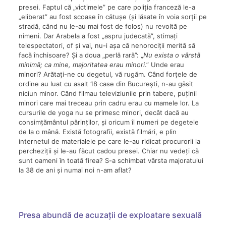
presei. Faptul că „victimele” pe care poliția franceză le-a
„eliberat” au fost scoase în cătușe (și lăsate în voia sorții pe
stradă, când nu le-au mai fost de folos) nu revoltă pe
nimeni. Dar Arabela a fost „aspru judecată”, stimați
telespectatori, of și vai, nu-i așa că nenorociții merită să
facă închisoare? Și a doua „perlă rară”: „
Nu exista o vârstă
minimă; ca mine, majoritatea erau minori
.” Unde erau
minori? Arătați-ne cu degetul, vă rugăm. Când forțele de
ordine au luat cu asalt 18 case din București, n-au găsit
niciun minor. Când filmau televiziunile prin tabere, puținii
minori care mai treceau prin cadru erau cu mamele lor. La
cursurile de yoga nu se primesc minori, decât dacă au
consimțământul părinților, și oricum îi numeri pe degetele
de la o mână. Există fotografii, există filmări, e plin
internetul de materialele pe care le-au ridicat procurorii la
percheziții și le-au făcut cadou presei. Chiar nu vedeți că
sunt oameni în toată firea? S-a schimbat vârsta majoratului
la 38 de ani și numai noi n-am aflat?
Presa abundă de acuzații de exploatare sexuală