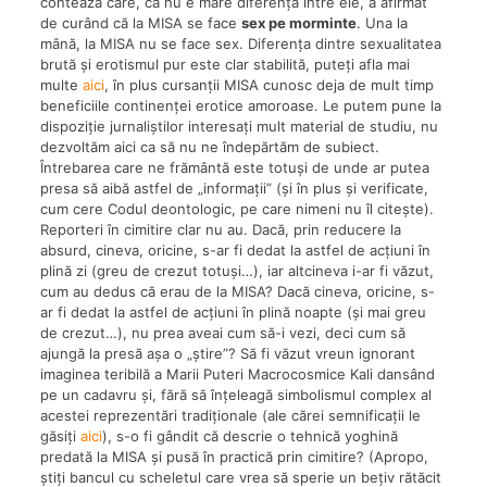
contează care, că nu e mare diferență între ele, a afirmat
de curând că la MISA se face
sex pe morminte
. Una la
mână, la MISA nu se face sex. Diferența dintre sexualitatea
brută și erotismul pur este clar stabilită, puteți afla mai
multe
aici
, în plus cursanții MISA cunosc deja de mult timp
beneficiile continenței erotice amoroase. Le putem pune la
dispoziție jurnaliștilor interesați mult material de studiu, nu
dezvoltăm aici ca să nu ne îndepărtăm de subiect.
Întrebarea care ne frământă este totuși de unde ar putea
presa să aibă astfel de „informații” (și în plus și verificate,
cum cere Codul deontologic, pe care nimeni nu îl citește).
Reporteri în cimitire clar nu au. Dacă, prin reducere la
absurd, cineva, oricine, s-ar fi dedat la astfel de acțiuni în
plină zi (greu de crezut totuși…), iar altcineva i-ar fi văzut,
cum au dedus că erau de la MISA? Dacă cineva, oricine, s-
ar fi dedat la astfel de acțiuni în plină noapte (și mai greu
de crezut…), nu prea aveai cum să-i vezi, deci cum să
ajungă la presă așa o „știre”? Să fi văzut vreun ignorant
imaginea teribilă a Marii Puteri Macrocosmice Kali dansând
pe un cadavru și, fără să înțeleagă simbolismul complex al
acestei reprezentări tradiționale (ale cărei semnificații le
găsiți
aici
), s-o fi gândit că descrie o tehnică yoghină
predată la MISA și pusă în practică prin cimitire? (Apropo,
știți bancul cu scheletul care vrea să sperie un bețiv rătăcit