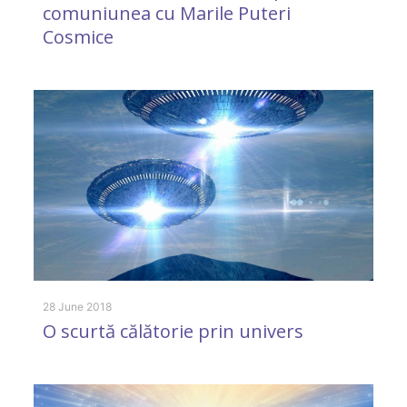
comuniunea cu Marile Puteri
A
Cosmice
s
28 June 2018
19
O scurtă călătorie prin univers
Î
a