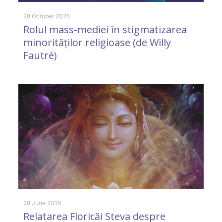
28 October 2025
Rolul mass-mediei în stigmatizarea
12
minorităților religioase (de Willy
„
Fautré)
î
(
28 June 2018
Relatarea Floricăi Steva despre
2 