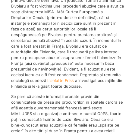
printr-o decizie definitivă. Un judecător român a afirmat că
Bivolaru a fost victima unei proceduri abuzive care a avut ca
scop distrugerea MISA. Atât Curtea Europeană a
Drepturilor Omului (printr-o decizie definitivă), cât și
instanțele românești (prin decizii care sunt în prezent în
faza de apel) au cerut autorităților locale să îl
despăgubească pe Bivolaru pentru arestarea arbitrară și
cercetarea penală abuzivă în aceste cazuri. În momentul în
care a fost arestat în Franța, Bivolaru era căutat de
autoritățile din Finlanda, care îl trecuseră pe lista Interpol
pentru presupuse abuzuri asupra unor femei finlandeze în
Franța (aici cuvântul „presupuse” este necesar în baza
prezumției de nevinovăție). Evident, a fi acuzat nu este
același lucru cu a fi fost condamnat. Regretata și renumita
sociologă suedeză
Liselotte Frisk
a investigat acuzațiile din
Finlanda și le-a găsit foarte dubioase.
Se pare că aceste informații eronate provin din
comunicatele de presă ale procurorilor, în spatele cărora se
află agenția guvernamentală franceză anti-secte
MIVILUDES și o organizație anti-secte numită GéPS, foarte
puțin cunoscută înainte de cazul Bivolaru. Ceea ce era
bine-cunoscut erau acuzațiile că femeile erau „spălate pe
creier” în alte țări și duse în Franța pentru a avea relații