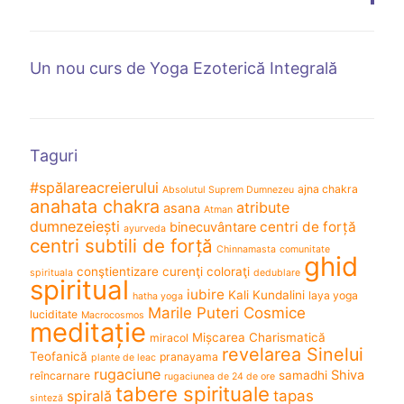
Un nou curs de Yoga Ezoterică Integrală
Taguri
#spălareacreierului
ajna chakra
Absolutul Suprem Dumnezeu
anahata chakra
atribute
asana
Atman
dumnezeiești
centri de forță
binecuvântare
ayurveda
centri subtili de forță
Chinnamasta
comunitate
ghid
conştientizare
curenţi coloraţi
spirituala
dedublare
spiritual
iubire
Kali
Kundalini
laya yoga
hatha yoga
Marile Puteri Cosmice
luciditate
Macrocosmos
meditație
Mișcarea Charismatică
miracol
revelarea Sinelui
Teofanică
pranayama
plante de leac
rugaciune
Shiva
samadhi
reîncarnare
rugaciunea de 24 de ore
tabere spirituale
spirală
tapas
sinteză