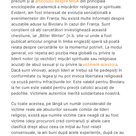
precum și al
articolului despre MISA
din principala
enciclopedie academică a mișcărilor religioase și spirituale.
Evident, am fost interesat de evoluția senzațională a
evenimentelor din Franța. Nu există multe informații despre
acuzațiile aduse lui Bivolaru în cazul din Franța. Sunt
conștient că alți cercetători investighează această
chestiune, iar „Bitter Winter” [n.b. site-ul unde a fost
publicat articolul original în limba engleză] speră să poată
relata despre cercetările lor la momentul potrivit. La modul
general, voi repeta aici poziția mea globală cu privire la
liderii noilor (și vechilor) mișcări spirituale sau religioase
acuzați de abuz sexual și cu privire la
victimele acestora
.
Dacă sunt vinovați, acești lideri ar trebui să fie pedepsiți în
conformitate cu legea și nu pot invoca libertatea religioasă
ca scuză pentru infracțiunile lor. Este valabil pentru Bivolaru
la fel cum este valabil pentru preoții catolici acuzați de
pedofilie. Victimele autentice merită solidaritatea noastră.
Cu toate acestea, pe lângă un număr considerabil de
victime reale ale abuzurilor sexuale comise de lideri
religioși, există așa-numite victime care neagă că au fost
victime (deși procurorii cred contrariul) și altele care
clasifică drept abuz ceea ce inițial au fost relații
consensuale, la ani buni după acele experiențe, după ce au