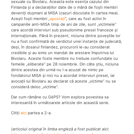
sexuale cu Bivolaru. Aceasta este esența cazului din
Finlanda și a declarațiilor date de o mână de foști membri
deveniți dușmani ai MISA (cazuri discutate în cartea mea).
Acești foști membri „
apostați
”, care au fost activi în
campaniile anti-MISA timp de ani de zile, sunt „victimele”
care acordă interviuri sub pseudonime presei franceze și
internaționale. Până în prezent, niciuna dintre poveștile lor
nu a fost confirmată de verdictul unei instanțe de judecată,
deși, în dosarul finlandez, procurorii le-au considerat
credibile și au emis un mandat de arestare împotriva lui
Bivolaru. Aceste foste membre nu trebuie confundate cu
femeile „eliberate” pe 28 noiembrie. Din câte știu, niciuna
dintre acestea din urmă nu l-a acuzat de nimic pe
fondatorul MISA și nici nu a acordat interviuri presei, iar
avocații lui Bivolaru au declarat că aceste „victime” nu se
consideră deloc „victime”.
Dar cum rămâne cu GéPS? Vom explora povestea sa
interesantă în următoarele articole din această serie.
Citiți
aici
partea a 2-a.
(articolul original în limba engleză a fost publicat aici: