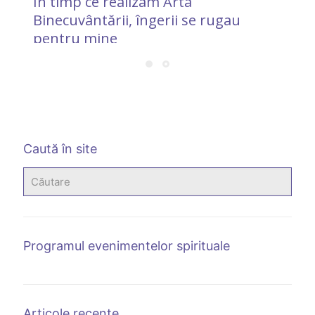
În timp ce realizam Arta
e
Binecuvântării, îngerii se rugau
pentru mine
Caută în site
Programul evenimentelor spirituale
Articole recente