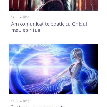
31
„
19 June 2018
Am comunicat telepatic cu Ghidul
A
meu spiritual
2 
E
18 June 2018