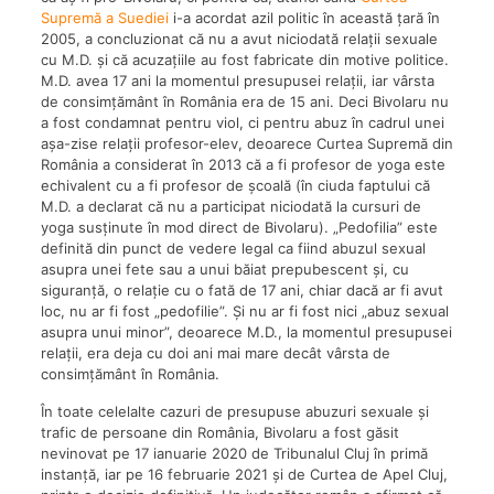
Supremă a Suediei
i-a acordat azil politic în această țară în
2005, a concluzionat că nu a avut niciodată relații sexuale
cu M.D. și că acuzațiile au fost fabricate din motive politice.
M.D. avea 17 ani la momentul presupusei relații, iar vârsta
de consimțământ în România era de 15 ani. Deci Bivolaru nu
a fost condamnat pentru viol, ci pentru abuz în cadrul unei
așa-zise relații profesor-elev, deoarece Curtea Supremă din
România a considerat în 2013 că a fi profesor de yoga este
echivalent cu a fi profesor de școală (în ciuda faptului că
M.D. a declarat că nu a participat niciodată la cursuri de
yoga susținute în mod direct de Bivolaru). „Pedofilia” este
definită din punct de vedere legal ca fiind abuzul sexual
asupra unei fete sau a unui băiat prepubescent și, cu
siguranță, o relație cu o fată de 17 ani, chiar dacă ar fi avut
loc, nu ar fi fost „pedofilie”. Și nu ar fi fost nici „abuz sexual
asupra unui minor”, deoarece M.D., la momentul presupusei
relații, era deja cu doi ani mai mare decât vârsta de
consimțământ în România.
În toate celelalte cazuri de presupuse abuzuri sexuale și
trafic de persoane din România, Bivolaru a fost găsit
nevinovat pe 17 ianuarie 2020 de Tribunalul Cluj în primă
instanță, iar pe 16 februarie 2021 și de Curtea de Apel Cluj,