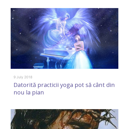
9 
E
9 July 2018
Datorită practicii yoga pot să cânt din
tă
nou la pian