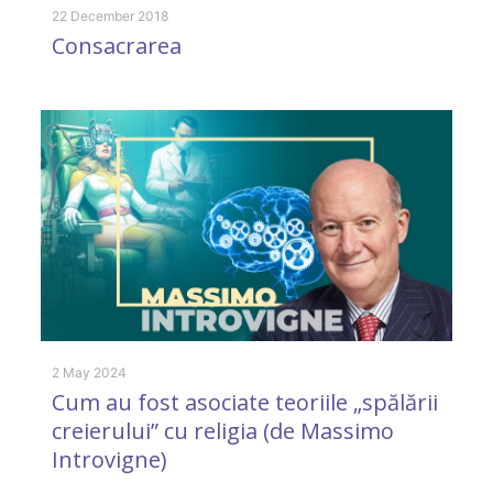
22 December 2018
9 
Consacrarea
K
m
2 May 2024
Cum au fost asociate teoriile „spălării
6 
creierului” cu religia (de Massimo
O
Introvigne)