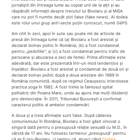
jurnaliștii din întreaga lume au copiat unii de la alții și au
răspândit informații despre trecutul lui Bivolaru și al MISA
care nu pot fi numite decât știri false (
fake news
). Al doilea
este rolul unui grup anti-secte puțin cunoscut, numit GéPS.
Am citit în zeci, apoi în sute sau poate mii de articole de
presă din întreaga lume că (a) Bivolaru a fost arestat și
declarat bolnav psihic în România; (b) a fost condamnat
pentru „pedofilie”; și (c) a fost condamnat pentru trafic de
persoane și abuzarea a zeci de femei. Prima afirmație este
adevărată, dar este prezentată într-un mod tendențios și
înșelător. Bivolaru a fost arestat și condamnat de două ori și
declarat bolnav psihic după a doua arestare din 1989 în
România comunistă, după ce regimul Ceaușescu interzisese
practica yoga în 1982. A fost trimis la faimosul spital
psihiatric din Poiana Mare, unde au ajuns mai mulți disidenți
pro-democrație. În 2011, Tribunalul București a confirmat
caracterul politic al ambelor condamnări.
A doua și a treia afirmație sunt false. După căderea
comunismului în România, Bivolaru a fost găsit vinovat o
singură dată pentru o presupusă relație sexuală cu M.D., în
vârstă de 17 ani. Nu folosesc termenul „presupusă” pentru
că aș fi pro-Bivolaru, ci pentru că, atunci când
Curtea