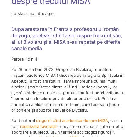
despre trecutul MISA
de Massimo Introvigne
După arestarea în Franța a profesorului român
de yoga, aceleași știri false despre trecutul său,
al lui Bivolaru și al MISA s-au repetat pe diferite
canale media.
Partea 1 din 4.
Pe 28 noiembrie 2023, Gregorian Bivolaru, fondatorul
mișcării ezoterice MISA (Mișcarea de Integrare Spirituală în
Absolut), a fost arestat în Franța împreună cu mai mulți
discipoli (majoritatea dintre ei fiind ulterior eliberați), iar
așezămintele spirituale ale grupului au fost percheziționate,
împreună cu locuințe private ale unor discipoli. Poliția a
afirmat că a eliberat mai multe femei care fuseseră ținute
prizoniere și abuzate sexual de Bivolaru.
Sunt autorul
singurei cărți academice despre MISA
, care a
fost
recenzată favorabil
în revistele de specialitate drept o
abordare a subiectului „în termeni sociologici riguroși”,