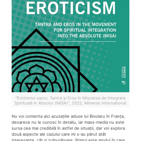
“Erotismul sacru: Tantra și Eros în Mișcarea de Integrare
Spirituală în Absolut (MISA)”, 2022, Mimesis International
Nu voi comenta aici acuzațiile aduse lui Bivolaru în Franța,
deoarece nu le cunosc în detaliu, iar mass-media nu este
sursa cea mai credibilă în astfel de situații, dar voi explora
două aspecte ale cazului care mi s-au părut atât
interesante, cât și tulburătoare. Primul este modul în care