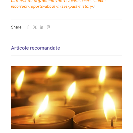
bitterwinter.org/behind-the-bivolaru-case-1-some-
incorrect-reports-about-misas-past-history/
)
Share
Articole recomandate