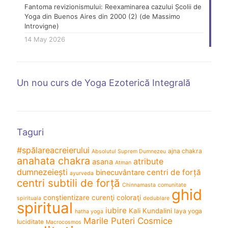
Fantoma revizionismului: Reexaminarea cazului Școlii de
Yoga din Buenos Aires din 2000 (2) (de Massimo
Introvigne)
14 May 2026
Un nou curs de Yoga Ezoterică Integrală
Taguri
#spălareacreierului
ajna chakra
Absolutul Suprem Dumnezeu
anahata chakra
atribute
asana
Atman
dumnezeiești
centri de forță
binecuvântare
ayurveda
centri subtili de forță
Chinnamasta
comunitate
ghid
conştientizare
curenţi coloraţi
spirituala
dedublare
spiritual
iubire
Kali
Kundalini
laya yoga
hatha yoga
Marile Puteri Cosmice
luciditate
Macrocosmos