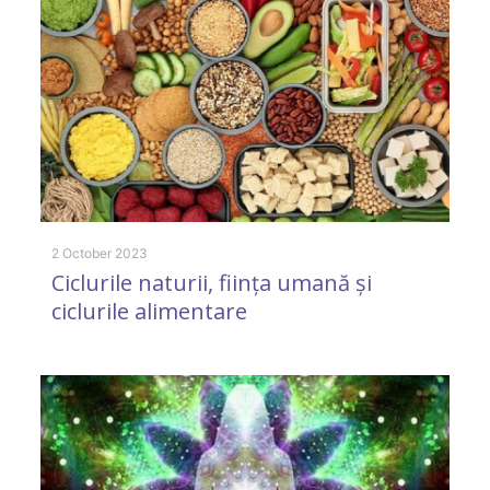
11
C
2 October 2023
Ciclurile naturii, ființa umană și
e
ciclurile alimentare