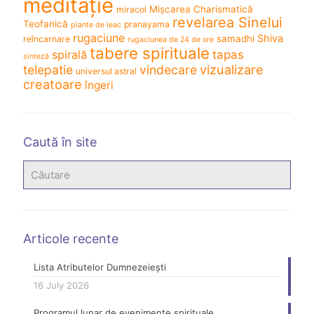
meditație
Mișcarea Charismatică
miracol
revelarea Sinelui
Teofanică
pranayama
plante de leac
rugaciune
Shiva
samadhi
reîncarnare
rugaciunea de 24 de ore
tabere spirituale
spirală
tapas
sinteză
vizualizare
telepatie
vindecare
universul astral
creatoare
îngeri
Caută în site
Articole recente
Lista Atributelor Dumnezeiești
16 July 2026
Programul lunar de evenimente spirituale