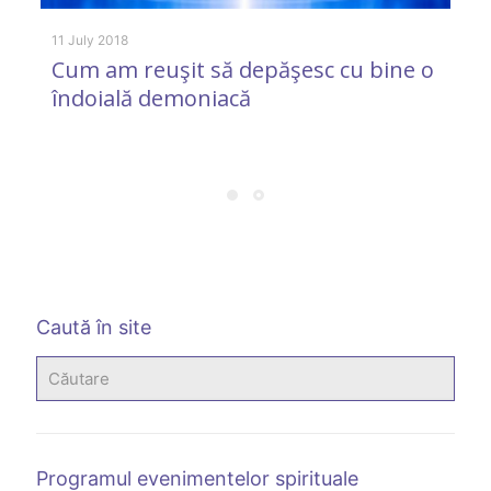
11 July 2018
6 
Cum am reuşit să depăşesc cu bine o
A
îndoială demoniacă
d
Caută în site
Programul evenimentelor spirituale