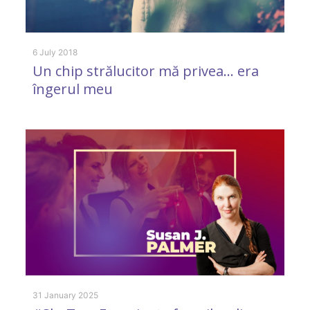
6 July 2018
2 
Un chip strălucitor mă privea… era
D
îngerul meu
l
31 January 2025
22