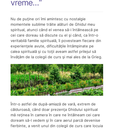
vreme…“
Nu de puţine ori îmi amintesc cu nostalgie
momentele sublime trăite alături de Ghidul meu
spiritual, atunci când el venea să-i întâlnească pe
cei care doreau să discute cu el şi când, ca într-o
veritabilă familie spirituală, îi povesteam fiecare din
experienţele avute, dificultăţile întâmpinate pe
calea spirituală şi cu toţii aveam astfel prilejul să
învăţăm de la colegii de curs şi mai ales de la Grieg.
Într-o astfel de după-amiază de vară, extrem de
călduroasă, când doar prezenţa Ghidului spiritual
mă reţinea în camera în care ne întâlneam cei care
doream să-l vedem şi în care aerul parcă devenise
fierbinte, a venit unul din colegii de curs care locuia