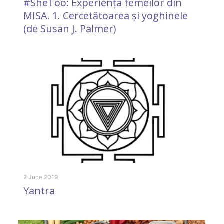
#SheToo: Experiența femeilor din
K
MISA. 1. Cercetătoarea și yoghinele
(de Susan J. Palmer)
8 
I
s
2 June 2019
Yantra