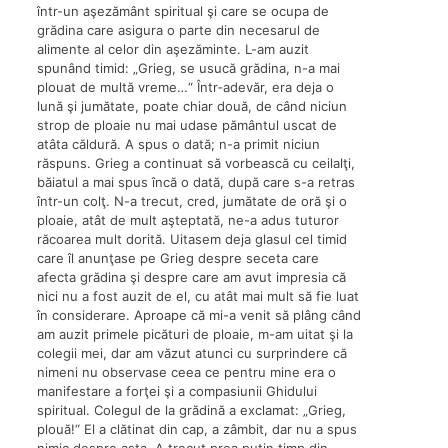
într-un aşezământ spiritual şi care se ocupa de
grădina care asigura o parte din necesarul de
alimente al celor din aşezăminte. L-am auzit
spunând timid: „Grieg, se usucă grădina, n-a mai
plouat de multă vreme…“ Într‑adevăr, era deja o
lună şi jumătate, poate chiar două, de când niciun
strop de ploaie nu mai udase pământul uscat de
atâta căldură. A spus o dată; n-a primit niciun
răspuns. Grieg a continuat să vorbească cu ceilalţi,
băiatul a mai spus încă o dată, după care s-a retras
într-un colţ. N-a trecut, cred, jumătate de oră şi o
ploaie, atât de mult aşteptată, ne-a adus tuturor
răcoarea mult dorită. Uitasem deja glasul cel timid
care îl anunţase pe Grieg despre seceta care
afecta grădina şi despre care am avut impresia că
nici nu a fost auzit de el, cu atât mai mult să fie luat
în considerare. Aproape că mi-a venit să plâng când
am auzit primele picături de ploaie, m-am uitat şi la
colegii mei, dar am văzut atunci cu surprindere că
nimeni nu observase ceea ce pentru mine era o
manifestare a forţei şi a compasiunii Ghidului
spiritual. Colegul de la grădină a exclamat: „Grieg,
plouă!“ El a clătinat din cap, a zâmbit, dar nu a spus
nimic despre asta. A trecut prea puţin timp din