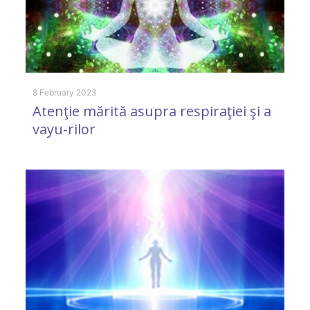
2 
C
8 February 2023
Atenţie mărită asupra respiraţiei şi a
c
vayu-rilor
I