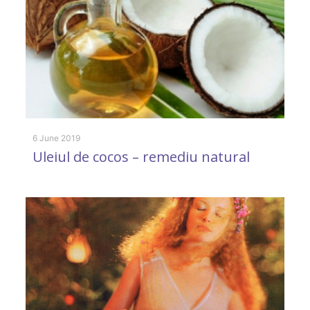
23
D
l
6 June 2019
Uleiul de cocos – remediu natural
11
A