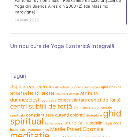
Fantoma revizionismului: Reexaminarea cazului Școlii de
Yoga din Buenos Aires din 2000 (2) (de Massimo
Introvigne)
14 May 2026
Un nou curs de Yoga Ezoterică Integrală
Taguri
#spălareacreierului
ajna chakra
Absolutul Suprem Dumnezeu
anahata chakra
atribute
asana
Atman
dumnezeiești
centri de forță
binecuvântare
ayurveda
centri subtili de forță
Chinnamasta
comunitate
ghid
conştientizare
curenţi coloraţi
spirituala
dedublare
spiritual
iubire
Kali
Kundalini
laya yoga
hatha yoga
Marile Puteri Cosmice
luciditate
Macrocosmos
meditație