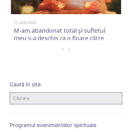
m
17 June 2020
M-am abandonat total şi sufletul
meu s-a deschis ca o floare către
lumină
Caută în site
Programul evenimentelor spirituale