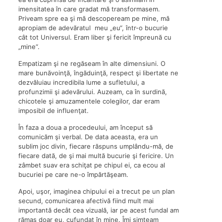
imensitatea în care gradat mă transformasem.
Priveam spre ea şi mă descopeream pe mine, mă
apropiam de adevăratul meu „eu“, într-o bucurie
cât tot Universul. Eram liber şi fericit împreună cu
„mine“.
Empatizam şi ne regăseam în alte dimensiuni. O
mare bunăvoinţă, îngăduinţă, respect şi libertate ne
dezvăluiau incredibila lume a sufletului, a
profunzimii şi adevărului. Auzeam, ca în surdină,
chicotele şi amuzamentele colegilor, dar eram
imposibil de influenţat.
În faza a doua a procedeului, am început să
comunicăm şi verbal. De data aceasta, era un
sublim joc divin, fiecare răspuns umplându-mă, de
fiecare dată, de şi mai multă bucurie şi fericire. Un
zâmbet suav era schiţat pe chipul ei, ca ecou al
bucuriei pe care ne-o împărtăşeam.
Apoi, uşor, imaginea chipului ei a trecut pe un plan
secund, comunicarea afectivă fiind mult mai
importantă decât cea vizuală, iar pe acest fundal am
rămas doar eu, cufundat în mine. Îmi simţeam