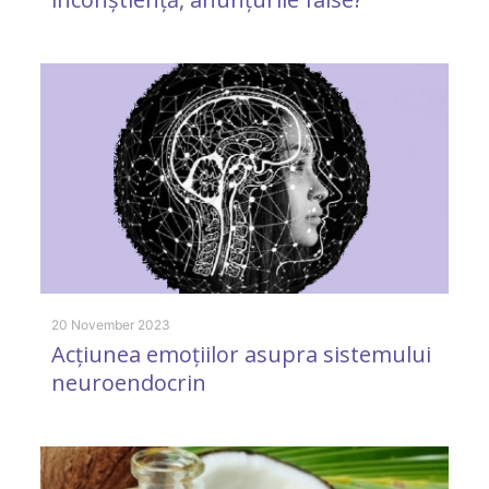
9 
M
20 November 2023
Acțiunea emoțiilor asupra sistemului
neuroendocrin