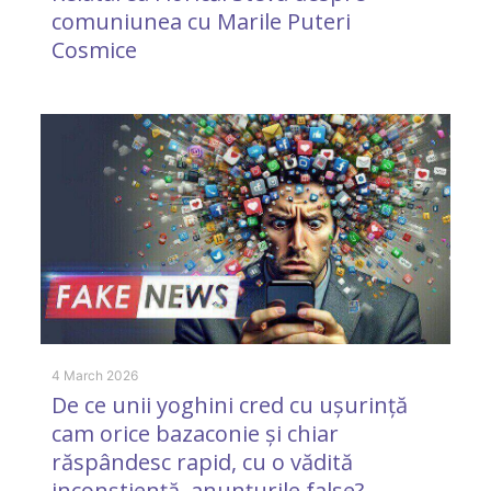
comuniunea cu Marile Puteri
Cosmice
16
U
d
4 March 2026
De ce unii yoghini cred cu ușurință
cam orice bazaconie și chiar
răspândesc rapid, cu o vădită
inconștiență, anunțurile false?