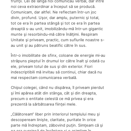
frunţii. Cei de lângă noi comunicau verbal, dar între
noi ceva extraordinar a început să se producă.
Comunicam, dar altfel. Ne reflectam într-un joc
divin, profund. Uşor, dar amplu, puternic şi total,
tot ce era în partea stângă şi tot ce era în partea
dreaptă s-au unit, imobilizându‑mă într‑un gigantic
munte şi resorbindu‑mă către înălţimi. Respiram
Unitate şi priveam, practic, cum suflurile noastre s-
au unit şi au pătruns beatific către în sus.
Într-o imobilitate de sfinx, coloane de energie mi‑au
străpuns pieptul în drumul lor către înalt şi odată cu
ele, priveam totul de sus şi din exterior. Fiori
indescriptibili mă invitau să continui, chiar dacă nu
mai respectam comunicarea verbală.
Chipul colegei, când nu dispărea, îl priveam pierdut
şi îmi apărea atât din stânga, cât şi din dreapta,
precum o entitate celestă ce mă privea şi era
prezentă la sărbătoarea fiinţei mele.
„Călătoream“ liber prin interiorul templului meu şi
descopeream linişte, claritate, puritate în orice
parte mă îndreptam, zăbovind puţin. Simţeam că şi
ea era cuprinsă de încântare şi o asimilam în