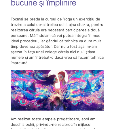
bucurie şi împlinire
Tocmai se preda la cursul de Yoga un exerciţiu de
trezire a celui de-al treilea ochi, ajna chakra, pentru
realizarea căruia era necesară participarea a două
persoane. Mă îndoiam că voi putea integra în mod
ideal procedeul, iar gândul că tehnica va dura mult
timp devenea apăsător. Dar nu a fost aşa: m-am
aşezat în faţa unei colege căreia nici nu-i ştiam
numele şi am întrebat-o dacă vrea să facem tehnica
împreună.
Am realizat toate etapele pregătitoare, apoi am
deschis ochii, privindu‑ne reciproc în mijlocul