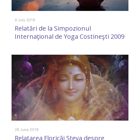
9 July 2018
28
Relatări de la Simpozionul
K
Internaţional de Yoga Costineşti 2009
9 
M
28 June 2018
Relatarea Floricăi Steva despre
g