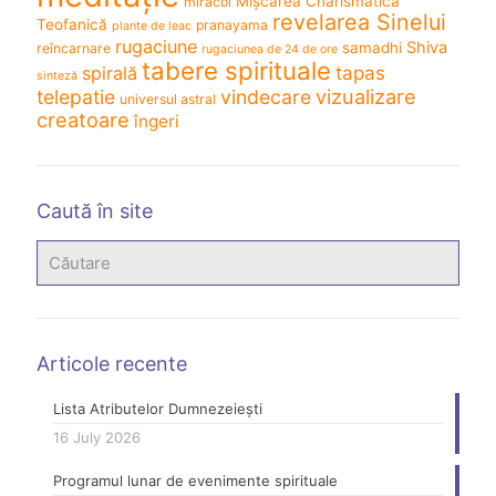
Mișcarea Charismatică
miracol
revelarea Sinelui
Teofanică
pranayama
plante de leac
rugaciune
Shiva
samadhi
reîncarnare
rugaciunea de 24 de ore
tabere spirituale
spirală
tapas
sinteză
vizualizare
telepatie
vindecare
universul astral
creatoare
îngeri
Caută în site
Articole recente
Lista Atributelor Dumnezeiești
16 July 2026
Programul lunar de evenimente spirituale