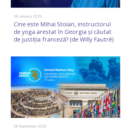
29
A
26 January 2025
Cine este Mihai Stoian, instructorul
p
de yoga arestat în Georgia și căutat
A
de justiția franceză? (de Willy Fautré)
14
R
26 September 2024