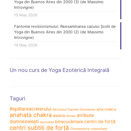
Yoga din Buenos Aires din 2000 (3) (de Massimo
Introvigne)
15 May 2026
Fantoma revizionismului: Reexaminarea cazului Școlii de
Yoga din Buenos Aires din 2000 (2) (de Massimo
Introvigne)
14 May 2026
Un nou curs de Yoga Ezoterică Integrală
Taguri
#spălareacreierului
ajna chakra
Absolutul Suprem Dumnezeu
anahata chakra
atribute
asana
Atman
dumnezeiești
centri de forță
binecuvântare
ayurveda
centri subtili de forță
Chinnamasta
comunitate