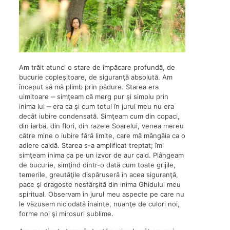
Am trăit atunci o stare de împăcare profundă, de
bucurie copleşitoare, de siguranţă absolută. Am
început să mă plimb prin pădure. Starea era
uimitoare ‒ simţeam că merg pur şi simplu prin
inima lui ‒ era ca şi cum totul în jurul meu nu era
decât iubire condensată. Simţeam cum din copaci,
din iarbă, din flori, din razele Soarelui, venea mereu
către mine o iubire fără limite, care mă mângâia ca o
adiere caldă. Starea s-a amplificat treptat; îmi
simţeam inima ca pe un izvor de aur cald. Plângeam
de bucurie, simţind dintr-o dată cum toate grijile,
temerile, greutăţile dispăruseră în acea siguranţă,
pace şi dragoste nesfârşită din inima Ghidului meu
spiritual. Observam în jurul meu aspecte pe care nu
le văzusem niciodată înainte, nuanţe de culori noi,
forme noi şi mirosuri sublime.