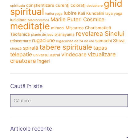
ghid
conştientizare
curenţi coloraţi
spirituala
dedublare
spiritual
iubire
Kali
Kundalini
laya yoga
hatha yoga
Marile Puteri Cosmice
luciditate
Macrocosmos
meditație
Mișcarea Charismatică
miracol
revelarea Sinelui
Teofanică
pranayama
plante de leac
rugaciune
Shiva
samadhi
reîncarnare
rugaciunea de 24 de ore
tabere spirituale
spirală
tapas
sinteză
vizualizare
telepatie
vindecare
universul astral
creatoare
îngeri
Caută în site
Articole recente