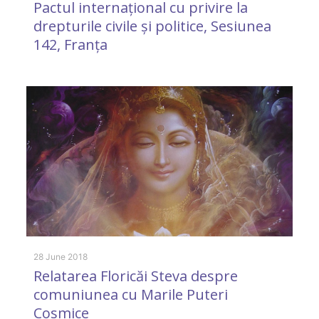
Pactul internațional cu privire la
n
drepturile civile și politice, Sesiunea
s
142, Franța
9 
R
28 June 2018
Relatarea Floricăi Steva despre
T
comuniunea cu Marile Puteri
2
Cosmice