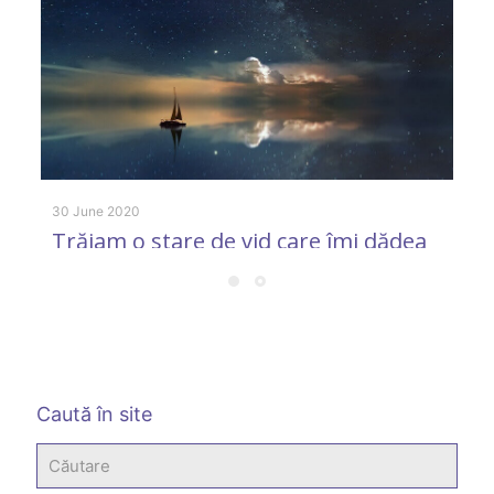
22
A
30 June 2020
Trăiam o stare de vid care îmi dădea
senzaţia de plenitudine
Caută în site