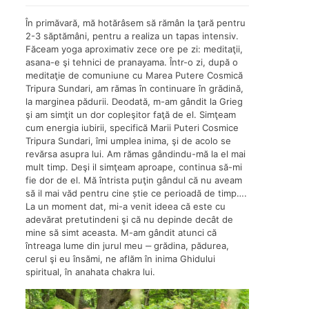
În primăvară, mă hotărâsem să rămân la ţară pentru
2-3 săptămâni, pentru a realiza un tapas intensiv.
Făceam yoga aproximativ zece ore pe zi: meditaţii,
asana-e şi tehnici de pranayama. Într-o zi, după o
meditaţie de comuniune cu Marea Putere Cosmică
Tripura Sundari, am rămas în continuare în grădină,
la marginea pădurii. Deodată, m-am gândit la Grieg
şi am simţit un dor copleşitor faţă de el. Simţeam
cum energia iubirii, specifică Marii Puteri Cosmice
Tripura Sundari, îmi umplea inima, şi de acolo se
revărsa asupra lui. Am rămas gândindu-mă la el mai
mult timp. Deşi il simţeam aproape, continua să-mi
fie dor de el. Mă întrista puţin gândul că nu aveam
să il mai văd pentru cine știe ce perioadă de timp….
La un moment dat, mi-a venit ideea că este cu
adevărat pretutindeni şi că nu depinde decât de
mine să simt aceasta. M-am gândit atunci că
întreaga lume din jurul meu ‒ grădina, pădurea,
cerul şi eu însămi, ne aflăm în inima Ghidului
spiritual, în anahata chakra lui.