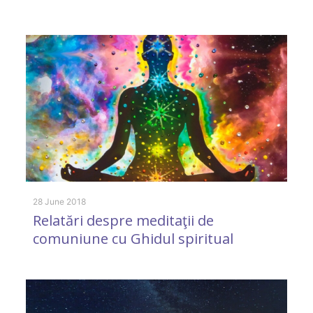
1 
D
28 June 2018
Relatări despre meditaţii de
l
comuniune cu Ghidul spiritual