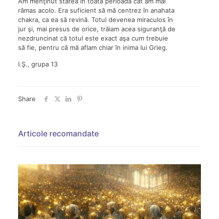
Am menţinut starea în toată perioada cât am mai
rămas acolo. Era suficient să mă centrez în anahata
chakra, ca ea să revină. Totul devenea miraculos în
jur şi, mai presus de orice, trăiam acea siguranţă de
nezdruncinat că totul este exact aşa cum trebuie
să fie, pentru că mă aflam chiar în inima lui Grieg.
I.Ş., grupa 13
Share
Articole recomandate