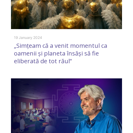
19 January 2024
31
„Simțeam că a venit momentul ca
R
oamenii și planeta însăși să fie
s
eliberată de tot răul”