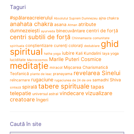
Taguri
#spălareacreierului
ajna chakra
Absolutul Suprem Dumnezeu
anahata chakra
atribute
asana
Atman
dumnezeiești
centri de forță
binecuvântare
ayurveda
centri subtili de forță
Chinnamasta
comunitate
ghid
conştientizare
curenţi coloraţi
spirituala
dedublare
spiritual
iubire
Kali
Kundalini
laya yoga
hatha yoga
Marile Puteri Cosmice
luciditate
Macrocosmos
meditație
Mișcarea Charismatică
miracol
revelarea Sinelui
Teofanică
pranayama
plante de leac
rugaciune
Shiva
samadhi
reîncarnare
rugaciunea de 24 de ore
tabere spirituale
spirală
tapas
sinteză
vizualizare
telepatie
vindecare
universul astral
creatoare
îngeri
Caută în site