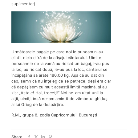
suplimentar).
Următoarele bagaje pe care noi le puneam n-au
clintit nicio cifră de la afişajul cântarului. Uimite,
persoanele de la vamă au ridicat un bagaj, l-au pus
la loc, au ridicat două, le-au pus la loc, cântarul se
încăpăţâna să arate 180,00 kg. Aşa că au dat din
cap, semn că nu înţeleg ce se petrece, deşi era clar
că depăşisem cu mult această limită maximă, şi au
zis: „Asta e! Hai, treceţi!“ Noi ne-am uitat unii la
alţii, uimiţi, însă ne-am amintit de zâmbetul ghiduş
al lui Grieg de la despărţire.
R.M., grupa 8, zodia Capricornului, Bucureşti
Share