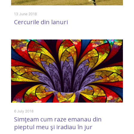
13 June 2018
Cercurile din lanuri
5 
F
u
d
I
6 July 2018
Simţeam cum raze emanau din
pieptul meu şi iradiau în jur