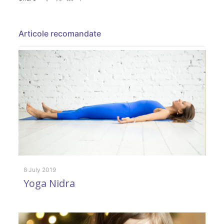
Articole recomandate
8 July 2019
19
Yoga Nidra
S
a
r
(