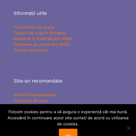
Informații utile
Comunicate de presă
Cursuri de yoga în România
Rapoarte și studii despre MISA
Campania de presă anti-MISA
Termeni și condiții
Site-uri recomandate
Atribute Dumnezeiești
Gregorian Bivolaru
Yogaesoteric
Folosim cookies pentru a vă asigura o experiență cât mai bună.
Mișcarea Charismatică Teofanică
Vindecare Spirituală
Accesând în continuare acest site sunteți de acord cu utilizarea
MISA Senzațional TV
de cookies.
ATMAN Federation
Tabere MISA