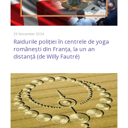
25 November 2024
Raidurile poliției în centrele de yoga
românești din Franța, la un an
distanță (de Willy Fautré)
31
A
i