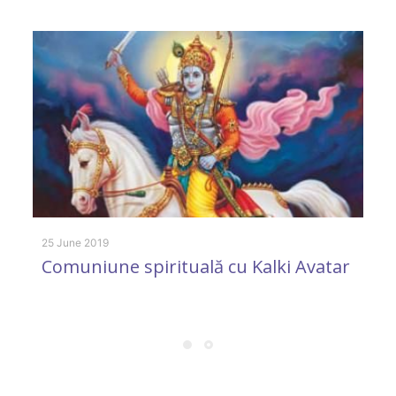
28
G
m
25 June 2019
Comuniune spirituală cu Kalki Avatar
9 
M