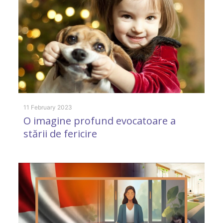
11 February 2023
O imagine profund evocatoare a
stării de fericire
2 
E
e