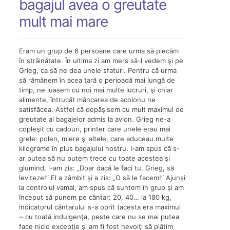
bagajul avea o greutate
mult mai mare
Eram un grup de 6 persoane care urma să plecăm
în străinătate. În ultima zi am mers să-l vedem şi pe
Grieg, ca să ne dea unele sfaturi. Pentru că urma
să rămânem în acea ţară o perioadă mai lungă de
timp, ne luasem cu noi mai multe lucruri, şi chiar
alimente, întrucât mâncarea de acolonu ne
satisfăcea. Astfel că depăşisem cu mult maximul de
greutate al bagajelor admis la avion. Grieg ne-a
copleşit cu cadouri, printer care unele erau mai
grele: polen, miere şi altele, care aduceau multe
kilograme în plus bagajului nostru. I-am spus că s-
ar putea să nu putem trece cu toate acestea şi
glumind, i-am zis: „Doar dacă le faci tu, Grieg, să
leviteze!“ El a zâmbit şi a zis: „O să le facem!“ Ajunşi
la controlul vamal, am spus că suntem în grup şi am
început să punem pe cântar: 20, 40… la 180 kg,
indicatorul cântarului s-a oprit (acesta era maximul
‒ cu toată indulgenţa, peste care nu se mai putea
face nicio excepţie şi am fi fost nevoiţi să plătim