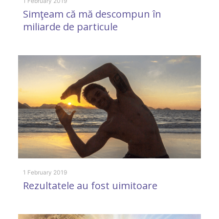
1 February 2019
Simţeam că mă descompun în
1 A
miliarde de particule
I
f
s
c
1 February 2019
Rezultatele au fost uimitoare
26