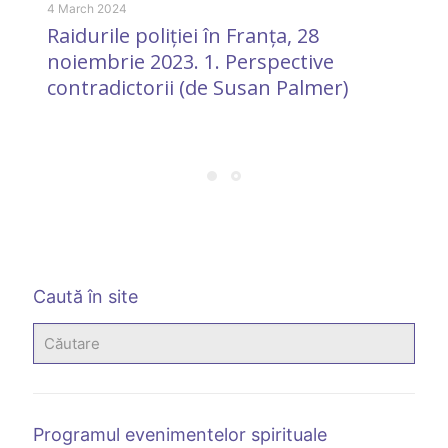
4 March 2024
Raidurile poliției în Franța, 28
noiembrie 2023. 1. Perspective
contradictorii (de Susan Palmer)
16
U
d
Caută în site
Programul evenimentelor spirituale