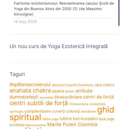
Fantoma revizionismului: Reexaminarea cazului Școlii de
Yoga din Buenos Aires din 2000 (2) (de Massimo
Introvigne)
14 May 2026
Un nou curs de Yoga Ezoterică Integrală
Taguri
#spălareacreierului
ajna chakra
Absolutul Suprem Dumnezeu
anahata chakra
atribute
asana
Atman
dumnezeiești
centri de forță
binecuvântare
ayurveda
centri subtili de forță
Chinnamasta
comunitate
ghid
conştientizare
curenţi coloraţi
spirituala
dedublare
spiritual
iubire
Kali
Kundalini
laya yoga
hatha yoga
Marile Puteri Cosmice
luciditate
Macrocosmos