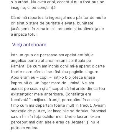
s-a arătat. Nu avea aripi, accentul nu a fost pus pe
imagine, ci pe conştiinţă.
Când mă raportez la îngeraşul meu păzitor de multe
ori simt o stare de puritate elevată, bunătate,
jucăuşenie în zona inimii, armonie şi bunăvoinţa de
a împăca totul.
Vieţi anterioare
Într-un grup de persoane am apelat entităţile
angelice pentru aflarea misunii spirituale pe
Pământ. De cum am închis ochii mi-a apărut o carte
foarte mare căreia i se răsfoiau paginile singure.
Apoi eram eu – copil – într-o bibliotecă uriaşă
împreună cu un înger mare de lumină. Ne-am
aşezat pe scaun şi a început să îmi arate din cartea
existenţelor mele anterioare. Conştiinţa era
focalizată în mijlocul frunţii, percepând în acelaşi
timp cum mă depărtam foarte mult în trecut. Aveam
senzaţia de plutire, iar imaginile se derulau întocmai
ca un film în faţa ochilor mei. Unele lucruri le-am
perceput mai clar, altele erau ca „legate” şi nu le
puteam vedea.