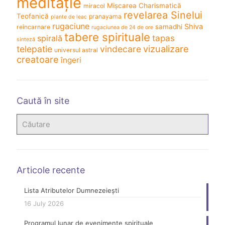
meditație
Mișcarea Charismatică
miracol
revelarea Sinelui
Teofanică
pranayama
plante de leac
rugaciune
Shiva
samadhi
reîncarnare
rugaciunea de 24 de ore
tabere spirituale
spirală
tapas
sinteză
vizualizare
telepatie
vindecare
universul astral
creatoare
îngeri
Caută în site
Articole recente
Lista Atributelor Dumnezeiești
16 July 2026
Programul lunar de evenimente spirituale