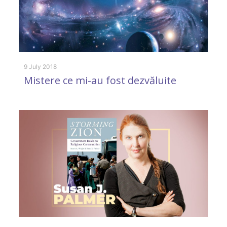
9 July 2018
Mistere ce mi-au fost dezvăluite
1 
I