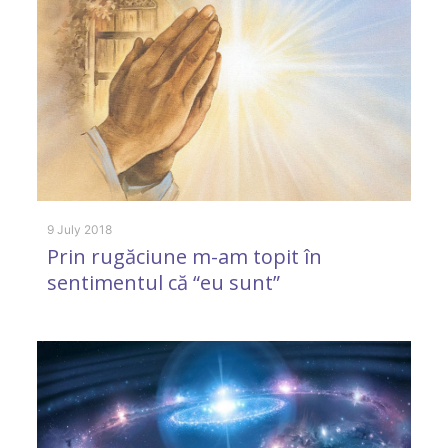
P
d
1
9 July 2018
Prin rugăciune m-am topit în
sentimentul că “eu sunt”
13
#
M
p