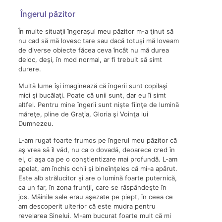
Îngerul păzitor
În multe situaţii îngeraşul meu păzitor m-a ţinut să
nu cad să mă lovesc tare sau dacă totuşi mă loveam
de diverse obiecte făcea ceva încât nu mă durea
deloc, deşi, în mod normal, ar fi trebuit să simt
durere.
Multă lume îşi imaginează că îngerii sunt copilaşi
mici şi bucălaţi. Poate că unii sunt, dar eu îi simt
altfel. Pentru mine îngerii sunt nişte fiinţe de lumină
măreţe, pline de Graţia, Gloria şi Voinţa lui
Dumnezeu.
L-am rugat foarte frumos pe îngerul meu păzitor că
aş vrea să îl văd, nu ca o dovadă, deoarece cred în
el, ci aşa ca pe o conştientizare mai profundă. L-am
apelat, am închis ochii şi bineînţeles că mi-a apărut.
Este alb strălucitor şi are o lumină foarte puternică,
ca un far, în zona frunţii, care se răspândeşte în
jos. Mâinile sale erau aşezate pe piept, în ceea ce
am descoperit ulterior că este mudra pentru
revelarea Sinelui. M-am bucurat foarte mult că mi