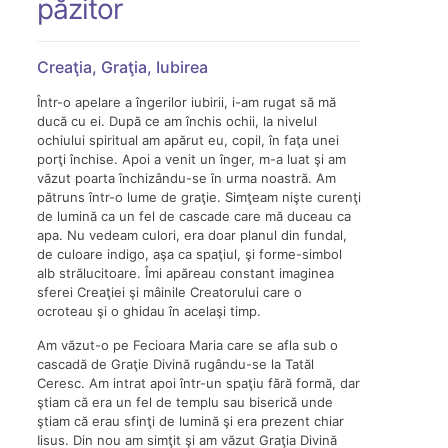
păzitor
Creaţia, Graţia, Iubirea
Într-o apelare a îngerilor iubirii, i-am rugat să mă
ducă cu ei. După ce am închis ochii, la nivelul
ochiului spiritual am apărut eu, copil, în faţa unei
porţi închise. Apoi a venit un înger, m-a luat şi am
văzut poarta închizându-se în urma noastră. Am
pătruns într-o lume de graţie. Simţeam nişte curenţi
de lumină ca un fel de cascade care mă duceau ca
apa. Nu vedeam culori, era doar planul din fundal,
de culoare indigo, aşa ca spaţiul, şi forme-simbol
alb strălucitoare. Îmi apăreau constant imaginea
sferei Creaţiei şi mâinile Creatorului care o
ocroteau şi o ghidau în acelaşi timp.
Am văzut-o pe Fecioara Maria care se afla sub o
cascadă de Graţie Divină rugându-se la Tatăl
Ceresc. Am intrat apoi într-un spaţiu fără formă, dar
ştiam că era un fel de templu sau biserică unde
ştiam că erau sfinţi de lumină şi era prezent chiar
Iisus. Din nou am simţit şi am văzut Graţia Divină