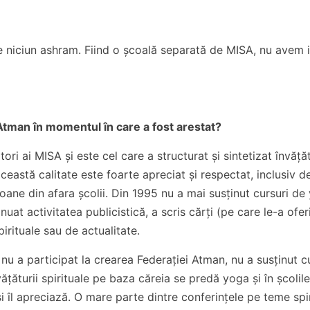
e niciun ashram. Fiind o școală separată de MISA, nu avem i
 Atman în momentul în care a fost arestat?
ri ai MISA și este cel care a structurat și sintetizat învățăt
această calitate este foarte apreciat și respectat, inclusiv d
oane din afara școlii. Din 1995 nu a mai susținut cursuri de
uat activitatea publicistică, a scris cărți (pe care le-a oferi
irituale sau de actualitate.
 nu a participat la crearea Federației Atman, nu a susținut c
ățăturii spirituale pe baza căreia se predă yoga și în școlil
 și îl apreciază. O mare parte dintre conferințele pe teme spi