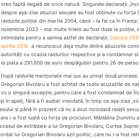
vreo faptă ilegală de orice natură. Singurele declarații „înc
despre așa-zise abuzuri sexuale au fost obținute cu forț
raidurile poliției din martie 2004, când – la fel ca în Franța
noiembrie 2023 – mai multe tinere au fost duse la poliție, i
intimidate pentru a semna astfel de declarații.
Decizia CED
aprilie 2016
a recunoscut deja multe dintre abuzurile com
autorități cu ocazia raidurilor respective și a condamnat s
la plata a 291.000 de euro despăgubiri pentru 26 de perso
După raidurile menționate mai sus au urmat două procese. 
Gregorian Bivolaru a fost achitat de toate acuzațiile de na
cu o singură excepție, pentru care a fost condamnat de În
și în apel), fără a fi audiat vreodată, în timp ce așa-zisa „vi
sului și până în prezent că nu a avut niciodată relații sexu
oare i-a fost luată cu forța de procurori. Mădălina Dumitru 
procesul de extrădare a lui Gregorian Bivolaru, Curtea Supr
ordat lui Gregorian Bivolaru azil politic, care nu i-a fost ret