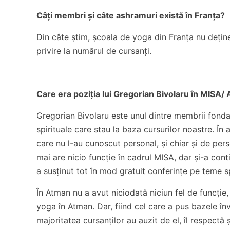
Câți membri și câte ashramuri există în Franța?
Din câte știm, școala de yoga din Franța nu dețin
privire la numărul de cursanți.
Care era poziția lui Gregorian Bivolaru în MISA/
Gregorian Bivolaru este unul dintre membrii fondato
spirituale care stau la baza cursurilor noastre. În 
care nu l-au cunoscut personal, și chiar și de pers
mai are nicio funcție în cadrul MISA, dar și-a contin
a susținut tot în mod gratuit conferințe pe teme sp
În Atman nu a avut niciodată niciun fel de funcție,
yoga în Atman. Dar, fiind cel care a pus bazele înv
majoritatea cursanților au auzit de el, îl respectă