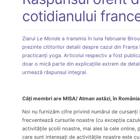
cotidianului fran
Ziarul
Le Monde
a transmis în luna februarie Birou
prezinte cititorilor detalii despre cazul din Franța
practicanți yoga. Articolul respectiv a fost public
doar o mică parte din explicațiile extrem de detal
urmează răspunsul integral.
Câți membri are MISA/ Atman astăzi, în România 
Noi nu furnizăm cifre privind numărul de cursanț
frecventează cursurile noastre (cu excepția cazulu
activitățile școlii noastre, mai ales la cele online
care sunt interesați de activitățile noastre este 