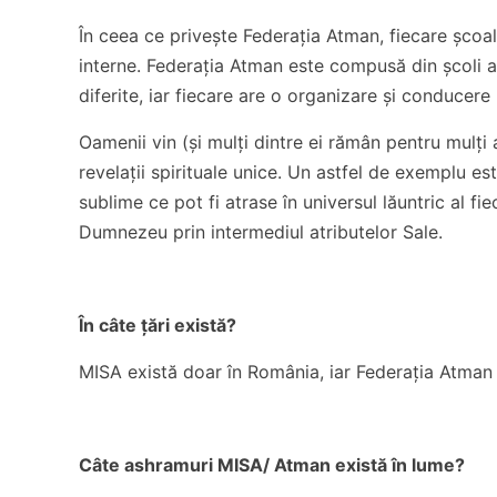
În ceea ce privește Federația Atman, fiecare școa
interne. Federația Atman este compusă din școli afl
diferite, iar fiecare are o organizare și conducere
Oamenii vin (și mulți dintre ei rămân pentru mulți a
revelații spirituale unice. Un astfel de exemplu es
sublime ce pot fi atrase în universul lăuntric al fi
Dumnezeu prin intermediul atributelor Sale.
În câte țări există?
MISA există doar în România, iar Federația Atman
Câte ashramuri MISA/ Atman există în lume?