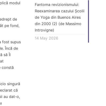
xplică modul
Fantoma revizionismului:
Reexaminarea cazului Școlii
de Yoga din Buenos Aires
nedrept de
din 2000 (2) (de Massimo
tât pe fond,
Introvigne)
14 May 2026
 a fost supus
le. Încă de
ă să Îl
at
e constă
icio singură
declarat că
ii au dat-o,
cu