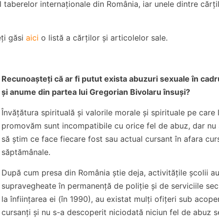
ul taberelor internaționale din România, iar unele dintre cărț
eți găsi
aici
o listă a cărților și articolelor sale.
Recunoașteți că ar fi putut exista abuzuri sexuale în cadru
și anume din partea lui Gregorian Bivolaru însuși?
Învățătura spirituală și valorile morale și spirituale pe care 
promovăm sunt incompatibile cu orice fel de abuz, dar n
să știm ce face fiecare fost sau actual cursant în afara curs
săptămânale.
După cum presa din România știe deja, activitățile școlii au
supravegheate în permanență de poliție și de serviciile sec
la înființarea ei (în 1990), au existat mulți ofițeri sub acope
cursanți și nu s-a descoperit niciodată niciun fel de abuz 