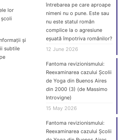
întrebarea pe care aproape
le lor
nimeni nu o pune. Este sau
 școli
nu este statul român
complice la o agresiune
eșuată împotriva românilor?
nformații și
ii subtile
12 June 2026
 pe
Fantoma revizionismului:
Reexaminarea cazului Școlii
de Yoga din Buenos Aires
din 2000 (3) (de Massimo
Introvigne)
15 May 2026
Fantoma revizionismului:
Reexaminarea cazului Școlii
de Yoga din Buenos Aires