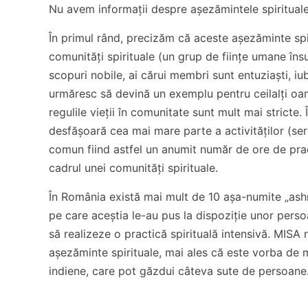
Nu avem informații despre așezămintele spirituale
În primul rând, precizăm că aceste așezăminte spi
comunități spirituale (un grup de ființe umane îns
scopuri nobile, ai cărui membri sunt entuziaști, iu
urmăresc să devină un exemplu pentru ceilalți oame
regulile vieții în comunitate sunt mult mai stricte.
desfășoară cea mai mare parte a activităților (servi
comun fiind astfel un anumit număr de ore de pract
cadrul unei comunități spirituale.
În România există mai mult de 10 așa-numite „ashr
pe care aceștia le-au pus la dispoziție unor per
să realizeze o practică spirituală intensivă. MISA
așezăminte spirituale, mai ales că este vorba de m
indiene, care pot găzdui câteva sute de persoane