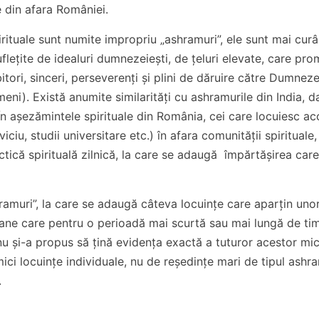
 din afara României.
rituale sunt numite impropriu „ashramuri”, ele sunt mai curâ
uflețite de idealuri dumnezeiești, de țeluri elevate, care p
bitori, sinceri, perseverenți și plini de dăruire către Dumnez
ni). Există anumite similarități cu ashramurile din India, d
 În așezămintele spirituale din România, cei care locuiesc aco
ciu, studii universitare etc.) în afara comunității spirituale
ică spirituală zilnică, la care se adaugă împărtășirea care
amuri”, la care se adaugă câteva locuințe care aparțin unor
soane care pentru o perioadă mai scurtă sau mai lungă de t
 nu și-a propus să țină evidența exactă a tuturor acestor mic
ici locuințe individuale, nu de reședințe mari de tipul ashra
.