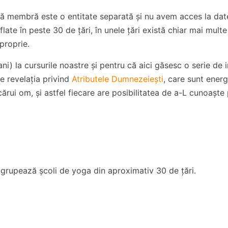
lă membră este o entitate separată și nu avem acces la date
ate în peste 30 de țări, în unele țări există chiar mai multe
 proprie.
ni) la cursurile noastre și pentru că aici găsesc o serie de i
te revelația privind
Atributele Dumnezeiești
, care sunt energ
ecărui om, și astfel fiecare are posibilitatea de a-L cunoaște
 grupează școli de yoga din aproximativ 30 de țări.