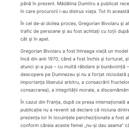
până în prezent. Mădălina Dumitru a publicat recen
în care procurorii i-au distrus viața. Tot în această
În cel de-al doilea proces, Gregorian Bivolaru și a
trafic de persoane și au fost achitați cu toții dup
cât și în apel.
Gregorian Bivolaru a fost întreaga viață un model d
încă din anii 1970, când a fost închis și torturat, 
atunci și-a pus – cu multă răbdare și bunăvoință – 
descopere pe Dumnezeu și nu a forțat niciodată p
importanța liberului arbitru, a consacrării fructe
consacrarea), a integrității morale, a discernământ
În cazul din Franța, după ce presa internațională a
publicație nu a revenit să declare că niciuna dintr
prezența lor în locuințele percheziționate a fost al
conform căreia aceste femei „nu-și dau seama” că 