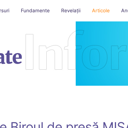
rsuri
Fundamente
Revelații
Articole
An
de Biroul de presă MIS