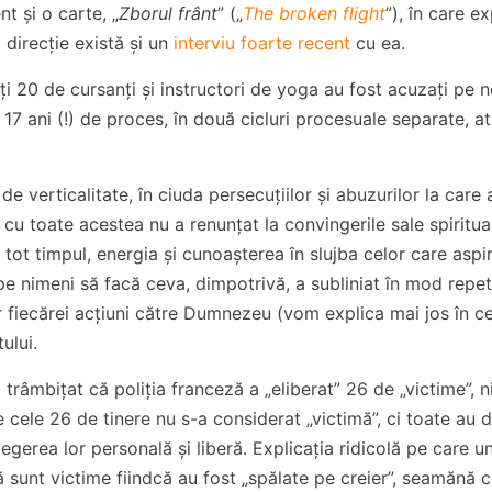
t și o carte, „
Zborul frânt
” („
The broken flight
”), în care e
 direcție există și un
interviu foarte recent
cu ea.
lți 20 de cursanți și instructori de yoga au fost acuzați pe 
ă 17 ani (!) de proces, în două cicluri procesuale separate, a
e verticalitate, în ciuda persecuțiilor și abuzurilor la care
și cu toate acestea nu a renunțat la convingerile sale spiritua
tot timpul, energia și cunoașterea în slujba celor care aspir
e nimeni să facă ceva, dimpotrivă, a subliniat în mod repet
lor fiecărei acțiuni către Dumnezeu (vom explica mai jos în c
ului.
 trâmbițat că poliția franceză a „eliberat” 26 de „victime”, n
e cele 26 de tinere nu s-a considerat „victimă”, ci toate au 
egerea lor personală și liberă. Explicația ridicolă pe care un
sunt victime fiindcă au fost „spălate pe creier”, seamănă 