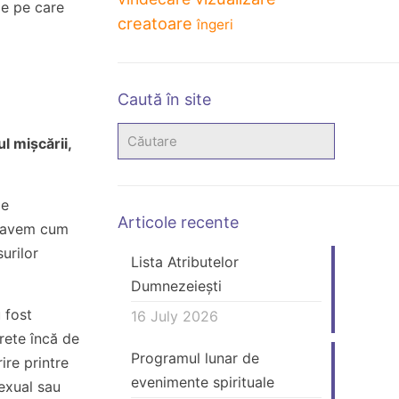
ile pe care
creatoare
îngeri
Caută în site
l mișcării,
le
Articole recente
u avem cum
urilor
Lista Atributelor
Dumnezeiești
 fost
16 July 2026
rete încă de
Programul lunar de
rire printre
evenimente spirituale
sexual sau