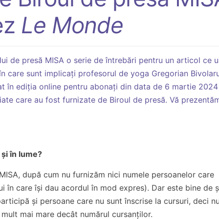
cez
Le Monde
lui de presă MISA o serie de întrebări pentru un articol ce 
 în care sunt implicați profesorul de yoga Gregorian Bivolaru 
at în ediția online pentru abonați din data de 6 martie 2024 
iate care au fost furnizate de Biroul de presă. Vă prezentăm
și în lume?
i MISA, după cum nu furnizăm nici numele persoanelor care
i în care își dau acordul în mod expres). Dar este bine de șt
, participă și persoane care nu sunt înscrise la cursuri, deci 
cu mult mai mare decât numărul cursanților.