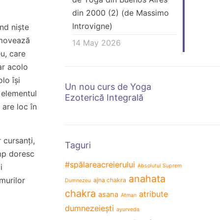
din 2000 (2) (de Massimo
Introvigne)
nd niște
romovează
14 May 2026
eu, care
ar acolo
lo își
Un nou curs de Yoga
, elementul
Ezoterică Integrală
 are loc în
 cursanți,
Taguri
imp doresc
#spălareacreierului
i
Absolutul Suprem
anahata
murilor
ajna chakra
Dumnezeu
chakra
atribute
asana
Atman
dumnezeiești
ayurveda