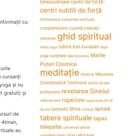
centri de forță
binecuvântare
centri subtili de forță
Chinnamasta
comunitate spirituala
nformații cu
conştientizare
curenţi coloraţi
ghid spiritual
dedublare
iubire
Kali
Kundalini
laya
hatha yoga
Marile
yoga
luciditate
Macrocosmos
Puteri Cosmice
urile
meditație
Mișcarea
miracol
e cursanți
Charismatică Teofanică
plante de leac
 yoga și nu
revelarea Sinelui
pranayama
t gratuit) și
rugaciune
reîncarnare
rugaciunea de 24
spirală
Shiva
samadhi
de ore
sinteză
ursuri de
tabere spirituale
tapas
e Atman,
telepatie
universul astral
rituale au
vizualizare
vindecare