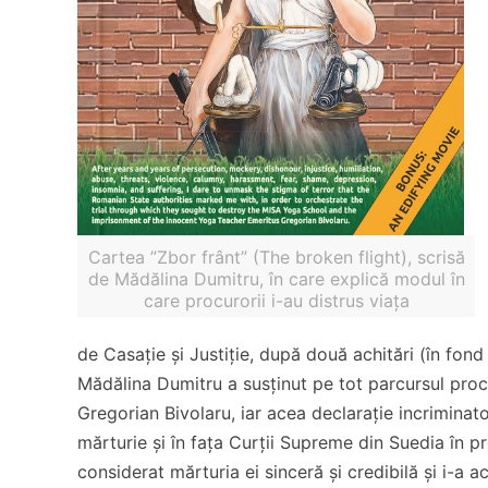
Cartea ”Zbor frânt” (The broken flight), scrisă
de Mădălina Dumitru, în care explică modul în
care procurorii i-au distrus viața
de Casație și Justiție, după două achitări (în fond 
Mădălina Dumitru a susținut pe tot parcursul proce
Gregorian Bivolaru, iar acea declarație incriminat
mărturie și în fața Curții Supreme din Suedia în 
considerat mărturia ei sinceră și credibilă și i-a ac