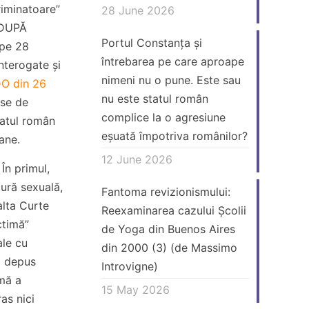
riminatoare”
28 June 2026
a DUPĂ
Portul Constanța și
 pe 28
întrebarea pe care aproape
nterogate și
nimeni nu o pune. Este sau
O din 26
nu este statul român
ise de
complice la o agresiune
tatul român
eșuată împotriva românilor?
ane.
12 June 2026
În primul,
tură sexuală,
Fantoma revizionismului:
alta Curte
Reexaminarea cazului Școlii
ctimă”
de Yoga din Buenos Aires
ale cu
din 2000 (3) (de Massimo
a depus
Introvigne)
emă a
15 May 2026
ras nici