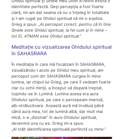
Ghidul spiritual şi Sinele meu Divin ATMAN exista o
identitate perfectă. Deşi percepţia a fost foarte
clară, mi-am dat seama că nu o înţeleg în totalitate
şi l-am rugat pe Ghidul spiritual să mi-o explice.
Grieg a spus: „
Ai perceput corect, pentru că în tine
Sinele este Ghidul spiritual, la fel cum şi în mine –
tot El, ATMAN este Ghidul spiritual
.”
Meditație cu vizualizarea Ghidului spiritual
în SAHASRARA
În meditaţia în care mă focalizam în SAHASRARA,
vizualizându-l acolo pe Ghidul meu spiritual, am
perceput cum din SAHASRARA curgea în mine
lumina, iar chipul lui Grieg, pe care îl vedeam foarte
clar cu ochii minţii, a început să dispară treptat,
topindu-se în Lumină. Lumina aceea era aura
Ghidului spiritual, pe care o percepeam imensă,
alb-strălucitoare. Această aură mă învăluia până
când aura mea, tot de lumină albă, dar mult mai
mică, s-a „dizolvat” în aura Ghidului spiritual,
devenind una cu ea. Grieg mi-a spus:
„
Ai trăit identificarea spirituală perfectă cu mine
.”