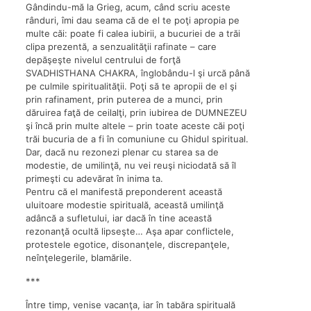
Gândindu-mă la Grieg, acum, când scriu aceste
rânduri, îmi dau seama că de el te poţi apropia pe
multe căi: poate fi calea iubirii, a bucuriei de a trăi
clipa prezentă, a senzualităţii rafinate – care
depăşeşte nivelul centrului de forţă
SVADHISTHANA CHAKRA, înglobându-l şi urcă până
pe culmile spiritualităţii. Poţi să te apropii de el şi
prin rafinament, prin puterea de a munci, prin
dăruirea faţă de ceilalţi, prin iubirea de DUMNEZEU
şi încă prin multe altele – prin toate aceste căi poţi
trăi bucuria de a fi în comuniune cu Ghidul spiritual.
Dar, dacă nu rezonezi plenar cu starea sa de
modestie, de umilinţă, nu vei reuşi niciodată să îl
primeşti cu adevărat în inima ta.
Pentru că el manifestă preponderent această
uluitoare modestie spirituală, această umilinţă
adâncă a sufletului, iar dacă în tine această
rezonanţă ocultă lipseşte… Aşa apar conflictele,
protestele egotice, disonanţele, discrepanţele,
neînţelegerile, blamările.
***
Între timp, venise vacanţa, iar în tabăra spirituală