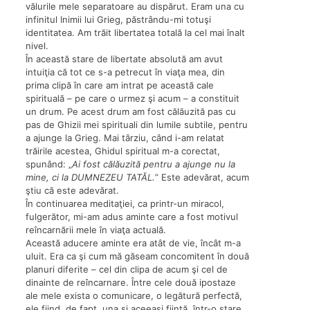
vălurile mele separatoare au dispărut. Eram una cu
infinitul Inimii lui Grieg, păstrându-mi totuşi
identitatea. Am trăit libertatea totală la cel mai înalt
nivel.
În această stare de libertate absolută am avut
intuiţia că tot ce s-a petrecut în viaţa mea, din
prima clipă în care am intrat pe această cale
spirituală – pe care o urmez şi acum – a constituit
un drum. Pe acest drum am fost călăuzită pas cu
pas de Ghizii mei spirituali din lumile subtile, pentru
a ajunge la Grieg. Mai târziu, când i-am relatat
trăirile acestea, Ghidul spiritual m-a corectat,
spunând: „
Ai fost călăuzită pentru a ajunge nu la
mine, ci la DUMNEZEU TATĂL.
” Este adevărat, acum
ştiu că este adevărat.
În continuarea meditaţiei, ca printr-un miracol,
fulgerător, mi-am adus aminte care a fost motivul
reîncarnării mele în viaţa actuală.
Această aducere aminte era atât de vie, încât m-a
uluit. Era ca şi cum mă găseam concomitent în două
planuri diferite – cel din clipa de acum şi cel de
dinainte de reîncarnare. Între cele două ipostaze
ale mele exista o comunicare, o legătură perfectă,
ele fiind, de fapt, una şi aceeaşi fiinţă, într-o stare