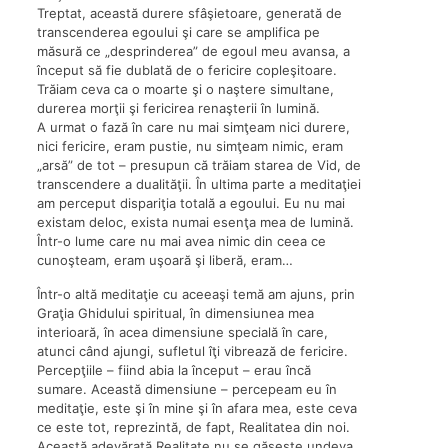
Treptat, această durere sfâşietoare, generată de
transcenderea egoului şi care se amplifica pe
măsură ce „desprinderea” de egoul meu avansa, a
început să fie dublată de o fericire copleşitoare.
Trăiam ceva ca o moarte şi o naştere simultane,
durerea morţii şi fericirea renaşterii în lumină.
A urmat o fază în care nu mai simţeam nici durere,
nici fericire, eram pustie, nu simţeam nimic, eram
„arsă” de tot – presupun că trăiam starea de Vid, de
transcendere a dualităţii. În ultima parte a meditaţiei
am perceput dispariţia totală a egoului. Eu nu mai
existam deloc, exista numai esenţa mea de lumină.
Într-o lume care nu mai avea nimic din ceea ce
cunoşteam, eram uşoară şi liberă, eram…
Într-o altă meditaţie cu aceeaşi temă am ajuns, prin
Graţia Ghidului spiritual, în dimensiunea mea
interioară, în acea dimensiune specială în care,
atunci când ajungi, sufletul îţi vibrează de fericire.
Percepţiile – fiind abia la început – erau încă
sumare. Această dimensiune – percepeam eu în
meditaţie, este şi în mine şi în afara mea, este ceva
ce este tot, reprezintă, de fapt, Realitatea din noi.
Această adevărată Realitate nu se găseşte undeva,