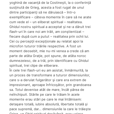
yoghină de vacanţă de la Costineşti, la o conferinţă
susţinută de Grieg, acesta a fost rugat de unul
dintre participanţi să ne dăruiască – într-o
exemplificare – câteva momente în care să ne arate
cum vede el – un eliberat spiritual – realitatea.
Ghidul nostru spiritual a acceptat şi ne-a dăruit trei
flash
-uri în care noi am trăit, am conştientizat –
fiecare după cum a putut – realitatea prin ochii lui.
Cei cu percepţii excepţionale au relatat apoi la
microfon tuturor trăirile respective. A fost un
moment deosebit, mie nu-mi venea a crede că am
parte de atâta Graţie, pot spune, de atâta noroc
dumnezeiesc, de a trăi, prin identificare cu Ghidul
spiritual, trei clipe de eliberare.
În cele trei
flash
-uri eu am asistat, înmărmurită, la
un proces de transformare a tuturor dimensiunilor,
care s-a derulat fulgerător şi care era extrem de
impresionant, aproape înfricoşător, prin grandoarea
sa. Totul devenise atât de mare, încât părea de
neînchipuit. Stările pe care le trăiam în acele
momente erau stări pe care le mai întâlnisem:
detaşare totală, iubire absolută, libertate totală şi
pace supremă, dar… dimensiunile la care le trăieşte
Grieg, un Ghid spiritual desăvârșit, erau uriaşe,