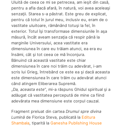
Uluită de ceea ce mi se petrecea, am ieşit din casă,
pentru a afla dacă afară, în natură, voi avea aceleaşi
senzaţii. Starea s-a păstrat. Este greu de explicat,
pentru că totul în jurul meu, inclusiv eu, eram de o
vastitate uluitoare, rămânând totuşi la fel, în
exterior. Totul îşi transformase dimensiunile în aşa
măsură, încât aveam senzaţia că respir până la
marginile Universului, acea vastitate era
dimensiunea în care eu trăiam atunci, ea era eu
însămi, cât şi tot ceea ce mă înconjura.
Bănuind că această vastitate este chiar
dimensiunea în care noi trăim cu adevărat, i-am
scris lui Grieg, întrebând ce este ea şi dacă aceasta
este dimensiunea în care trăim cu adevărat atunci
când atingem Eliberarea Supremă.
„
Da, aceasta este
”, mi-a răspuns Ghidul spiritual şi a
adăugat că vastitatea percepută de mine ca fiind
adevărata mea dimensiune este corpul cauzal.
Fragment preluat din cartea
Drumul spre divina
Lumină
de Florica Steva, publicată la
Editura
Shambala
, tiparită la
Ganesha Publishing House