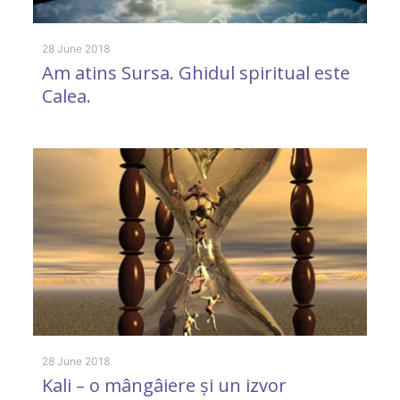
28 June 2018
Am atins Sursa. Ghidul spiritual este
Calea.
9 
D
ș
o
M
28 June 2018
Kali – o mângâiere și un izvor