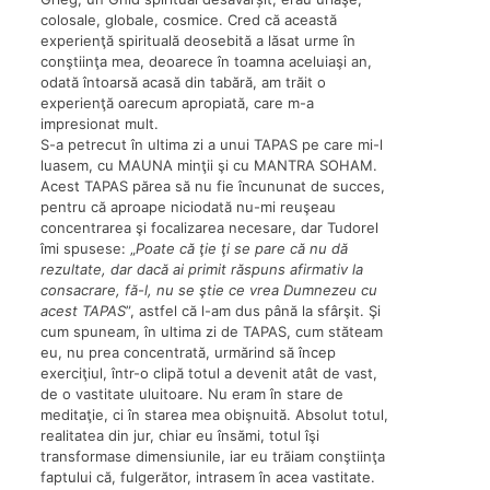
colosale, globale, cosmice. Cred că această
experienţă spirituală deosebită a lăsat urme în
conştiinţa mea, deoarece în toamna aceluiaşi an,
odată întoarsă acasă din tabără, am trăit o
experienţă oarecum apropiată, care m-a
impresionat mult.
S-a petrecut în ultima zi a unui TAPAS pe care mi-l
luasem, cu MAUNA minţii şi cu MANTRA SOHAM.
Acest TAPAS părea să nu fie încununat de succes,
pentru că aproape niciodată nu-mi reuşeau
concentrarea şi focalizarea necesare, dar Tudorel
îmi spusese: „
Poate că ţie ţi se pare că nu dă
rezultate, dar dacă ai primit răspuns afirmativ la
consacrare, fă-l, nu se ştie ce vrea Dumnezeu cu
acest TAPAS
”, astfel că l-am dus până la sfârşit. Şi
cum spuneam, în ultima zi de TAPAS, cum stăteam
eu, nu prea concentrată, urmărind să încep
exerciţiul, într-o clipă totul a devenit atât de vast,
de o vastitate uluitoare. Nu eram în stare de
meditaţie, ci în starea mea obişnuită. Absolut totul,
realitatea din jur, chiar eu însămi, totul îşi
transformase dimensiunile, iar eu trăiam conştiinţa
faptului că, fulgerător, intrasem în acea vastitate.