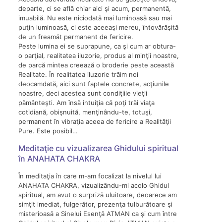
departe, ci se află chiar aici şi acum, permanentă,
imuabilă. Nu este niciodată mai luminoasă sau mai
puţin luminoasă, ci este aceeaşi mereu, întovărăşită
de un freamăt permanent de fericire.
Peste lumina ei se suprapune, ca şi cum ar obtura-
o parţial, realitatea iluzorie, produs al minţii noastre,
de parcă mintea creează o broderie peste această
Realitate. În realitatea iluzorie trăim noi
deocamdată, aici sunt faptele concrete, acţiunile
noastre, deci acestea sunt condiţiile vieţii
pământeşti. Am însă intuiţia că poţi trăi viaţa
cotidiană, obişnuită, menţinându-te, totuşi,
permanent în vibraţia aceea de fericire a Realităţii
Pure. Este posibil…
Meditaţie cu vizualizarea Ghidului spiritual
în ANAHATA CHAKRA
În meditaţia în care m-am focalizat la nivelul lui
ANAHATA CHAKRA, vizualizându-mi acolo Ghidul
spiritual, am avut o surpriză uluitoare, deoarece am
simţit imediat, fulgerător, prezenţa tulburătoare şi
misterioasă a Sinelui Esenţă ATMAN ca şi cum între