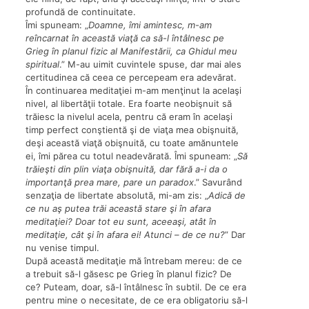
profundă de continuitate.
Îmi spuneam: „
Doamne, îmi amintesc, m-am
reîncarnat în această viaţă ca să-l întâlnesc pe
Grieg în planul fizic al Manifestării, ca Ghidul meu
spiritual
.” M-au uimit cuvintele spuse, dar mai ales
certitudinea că ceea ce percepeam era adevărat.
În continuarea meditaţiei m-am menţinut la acelaşi
nivel, al libertăţii totale. Era foarte neobişnuit să
trăiesc la nivelul acela, pentru că eram în acelaşi
timp perfect conştientă şi de viaţa mea obişnuită,
deşi această viaţă obişnuită, cu toate amănuntele
ei, îmi părea cu totul neadevărată. Îmi spuneam: „
Să
trăieşti din plin viaţa obişnuită, dar fără a-i da o
importanţă prea mare, pare un paradox
.” Savurând
senzaţia de libertate absolută, mi-am zis: „
Adică de
ce nu aş putea trăi această stare şi în afara
meditaţiei? Doar tot eu sunt, aceeaşi, atât în
meditaţie, cât şi în afara ei! Atunci – de ce nu?
” Dar
nu venise timpul.
După această meditaţie mă întrebam mereu: de ce
a trebuit să-l găsesc pe Grieg în planul fizic? De
ce? Puteam, doar, să-l întâlnesc în subtil. De ce era
pentru mine o necesitate, de ce era obligatoriu să-l