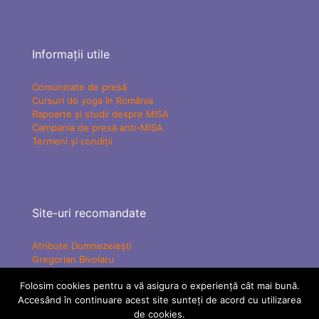
Informații utile
Comunicate de presă
Cursuri de yoga în România
Rapoarte și studii despre MISA
Campania de presă anti-MISA
Termeni și condiții
Site-uri recomandate
Atribute Dumnezeiești
Gregorian Bivolaru
Yogaesoteric
Folosim cookies pentru a vă asigura o experiență cât mai bună.
Mișcarea Charismatică Teofanică
Vindecare Spirituală
Accesând în continuare acest site sunteți de acord cu utilizarea
MISA Senzațional TV
de cookies.