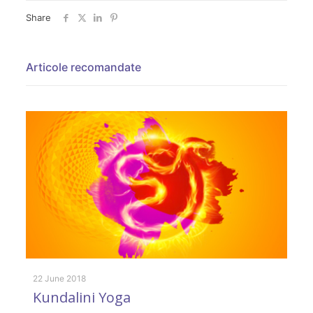
Share
Articole recomandate
22 June 2018
8 
Kundalini Yoga
D