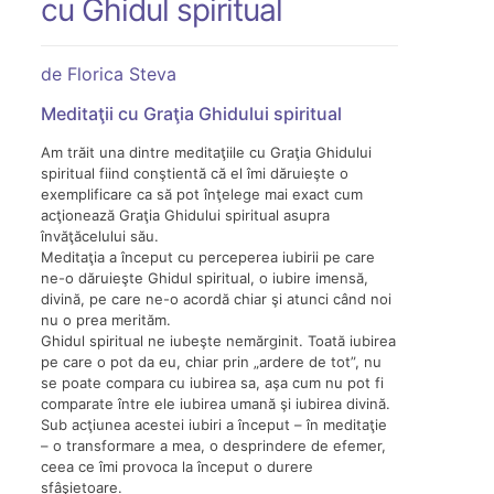
cu Ghidul spiritual
de Florica Steva
Meditaţii cu Graţia Ghidului spiritual
Am trăit una dintre meditaţiile cu Graţia Ghidului
spiritual fiind conştientă că el îmi dăruieşte o
exemplificare ca să pot înţelege mai exact cum
acţionează Graţia Ghidului spiritual asupra
învăţăcelului său.
Meditaţia a început cu perceperea iubirii pe care
ne-o dăruieşte Ghidul spiritual, o iubire imensă,
divină, pe care ne-o acordă chiar şi atunci când noi
nu o prea merităm.
Ghidul spiritual ne iubeşte nemărginit. Toată iubirea
pe care o pot da eu, chiar prin „ardere de tot”, nu
se poate compara cu iubirea sa, aşa cum nu pot fi
comparate între ele iubirea umană şi iubirea divină.
Sub acţiunea acestei iubiri a început – în meditaţie
– o transformare a mea, o desprindere de efemer,
ceea ce îmi provoca la început o durere
sfâşietoare.