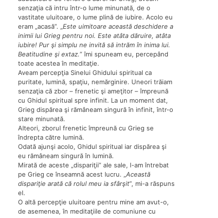
senzaţia că intru într-o lume minunată, de o
vastitate uluitoare, o lume plină de iubire. Acolo eu
eram „acasă”. „
Este uimitoare această deschidere a
inimii lui Grieg pentru noi. Este atâta dăruire, atâta
iubire! Pur şi simplu ne invită să intrăm în inima lui.
Beatitudine şi extaz.
” îmi spuneam eu, percepând
toate acestea în meditaţie.
Aveam percepţia Sinelui Ghidului spiritual ca
puritate, lumină, spaţiu, nemărginire. Uneori trăiam
senzaţia că zbor – frenetic şi ameţitor – împreună
cu Ghidul spiritual spre infinit. La un moment dat,
Grieg dispărea şi rămâneam singură în infinit, într-o
stare minunată.
Alteori, zborul frenetic împreună cu Grieg se
îndrepta către lumină.
Odată ajunşi acolo, Ghidul spiritual iar dispărea şi
eu rămâneam singură în lumină.
Mirată de aceste „dispariţii” ale sale, l-am întrebat
pe Grieg ce înseamnă acest lucru. „
Această
dispariţie arată că rolul meu ia sfârşit
”, mi-a răspuns
el.
O altă percepţie uluitoare pentru mine am avut-o,
de asemenea, în meditaţiile de comuniune cu