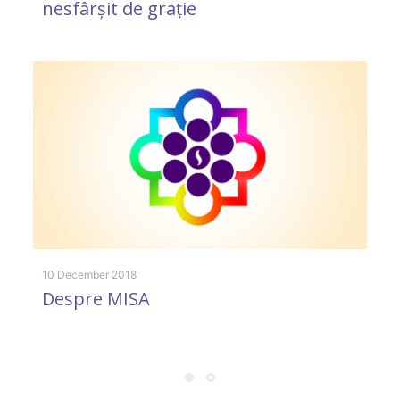
nesfârșit de grație
6 
O
10 December 2018
Despre MISA