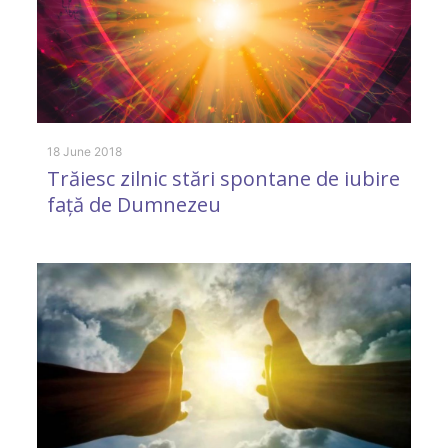
18 June 2018
Trăiesc zilnic stări spontane de iubire
față de Dumnezeu
26
M
c
p
R