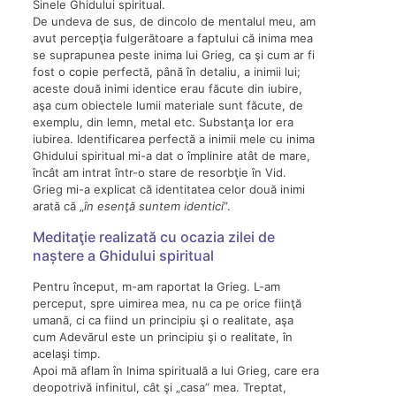
Sinele Ghidului spiritual.
De undeva de sus, de dincolo de mentalul meu, am
avut percepţia fulgerătoare a faptului că inima mea
se suprapunea peste inima lui Grieg, ca şi cum ar fi
fost o copie perfectă, până în detaliu, a inimii lui;
aceste două inimi identice erau făcute din iubire,
aşa cum obiectele lumii materiale sunt făcute, de
exemplu, din lemn, metal etc. Substanţa lor era
iubirea. Identificarea perfectă a inimii mele cu inima
Ghidului spiritual mi-a dat o împlinire atât de mare,
încât am intrat într-o stare de resorbţie în Vid.
Grieg mi-a explicat că identitatea celor două inimi
arată că „
în esenţă suntem identici
”.
Meditaţie realizată cu ocazia zilei de
naștere a Ghidului spiritual
Pentru început, m-am raportat la Grieg. L-am
perceput, spre uimirea mea, nu ca pe orice fiinţă
umană, ci ca fiind un principiu şi o realitate, aşa
cum Adevărul este un principiu şi o realitate, în
acelaşi timp.
Apoi mă aflam în Inima spirituală a lui Grieg, care era
deopotrivă infinitul, cât şi „casa” mea. Treptat,