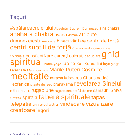
Taguri
#spălareacreierului
ajna chakra
Absolutul Suprem Dumnezeu
anahata chakra
atribute
asana
Atman
dumnezeiești
centri de forță
binecuvântare
ayurveda
centri subtili de forță
Chinnamasta
comunitate
ghid
conştientizare
curenţi coloraţi
spirituala
dedublare
spiritual
iubire
Kali
Kundalini
laya yoga
hatha yoga
Marile Puteri Cosmice
luciditate
Macrocosmos
meditație
Mișcarea Charismatică
miracol
revelarea Sinelui
Teofanică
pranayama
plante de leac
rugaciune
Shiva
samadhi
reîncarnare
rugaciunea de 24 de ore
tabere spirituale
spirală
tapas
sinteză
vizualizare
telepatie
vindecare
universul astral
creatoare
îngeri
Caută în site