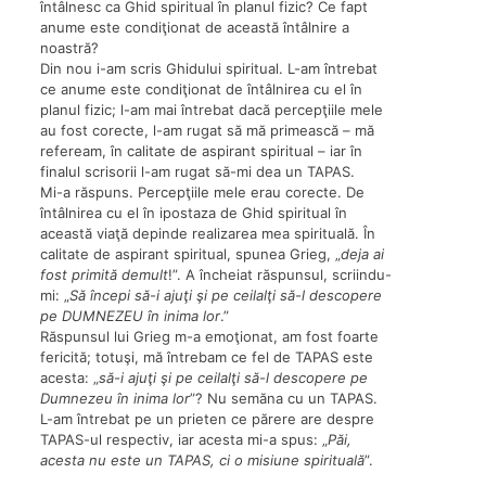
întâlnesc ca Ghid spiritual în planul fizic? Ce fapt
anume este condiţionat de această întâlnire a
noastră?
Din nou i-am scris Ghidului spiritual. L-am întrebat
ce anume este condiţionat de întâlnirea cu el în
planul fizic; l-am mai întrebat dacă percepţiile mele
au fost corecte, l-am rugat să mă primească – mă
refeream, în calitate de aspirant spiritual – iar în
finalul scrisorii l-am rugat să-mi dea un TAPAS.
Mi-a răspuns. Percepţiile mele erau corecte. De
întâlnirea cu el în ipostaza de Ghid spiritual în
această viaţă depinde realizarea mea spirituală. În
calitate de aspirant spiritual, spunea Grieg, „
deja ai
fost primită demult
!”. A încheiat răspunsul, scriindu-
mi: „
Să începi să-i ajuţi şi pe ceilalţi să-l descopere
pe DUMNEZEU în inima lor
.”
Răspunsul lui Grieg m-a emoţionat, am fost foarte
fericită; totuşi, mă întrebam ce fel de TAPAS este
acesta: „
să-i ajuţi şi pe ceilalţi să-l descopere pe
Dumnezeu în inima lor
”? Nu semăna cu un TAPAS.
L-am întrebat pe un prieten ce părere are despre
TAPAS-ul respectiv, iar acesta mi-a spus: „
Păi,
acesta nu este un TAPAS, ci o misiune spirituală
”.