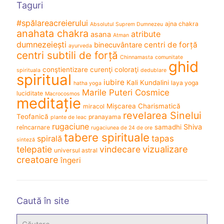
Taguri
#spălareacreierului
ajna chakra
Absolutul Suprem Dumnezeu
anahata chakra
atribute
asana
Atman
dumnezeiești
centri de forță
binecuvântare
ayurveda
centri subtili de forță
Chinnamasta
comunitate
ghid
conştientizare
curenţi coloraţi
spirituala
dedublare
spiritual
iubire
Kali
Kundalini
laya yoga
hatha yoga
Marile Puteri Cosmice
luciditate
Macrocosmos
meditație
Mișcarea Charismatică
miracol
revelarea Sinelui
Teofanică
pranayama
plante de leac
rugaciune
Shiva
samadhi
reîncarnare
rugaciunea de 24 de ore
tabere spirituale
spirală
tapas
sinteză
vizualizare
telepatie
vindecare
universul astral
creatoare
îngeri
Caută în site