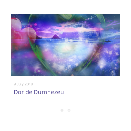
28
S
d
9 July 2018
Dor de Dumnezeu