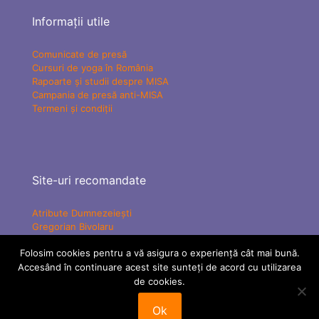
Informații utile
Comunicate de presă
Cursuri de yoga în România
Rapoarte și studii despre MISA
Campania de presă anti-MISA
Termeni și condiții
Site-uri recomandate
Atribute Dumnezeiești
Gregorian Bivolaru
Yogaesoteric
Folosim cookies pentru a vă asigura o experiență cât mai bună.
Mișcarea Charismatică Teofanică
Vindecare Spirituală
Accesând în continuare acest site sunteți de acord cu utilizarea
MISA Senzațional TV
de cookies.
ATMAN Federation
Tabere MISA
Ok