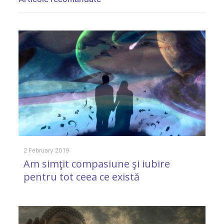
2 February 2019
10
Am simţit compasiune şi iubire
V
pentru tot ceea ce există
n