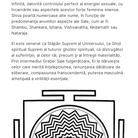
infinită, datorită controlului perfect al energiei sexuale, cu
încarnările sau aspectele acestor forţe feminine imense.
Shiva poartă numeroase alte nume, în funcţie de
predominanţa anumitor aspecte ale Sale, cum ar fi:
Shambu, Shankara, Ishana, Vishvanatha, Kedarnath sau
Nataraja.
El este venerat ca Stăpân Suprem al Universului, ca Ghid
spiritual Suprem al tuturor ghizilor spirituali, ca distrugător
al suferinţei, al celor răi, precum şi al întregii materialităţi.
Prin intermediul Graţiei Sale fulgerătoare, El le dăruieşte
celor care merită înţelepciunea, renunţarea dătătoare de
eliberare, compasiunea transcendentă, puterea masculină
arhetipală a virilităţii esenţiale.