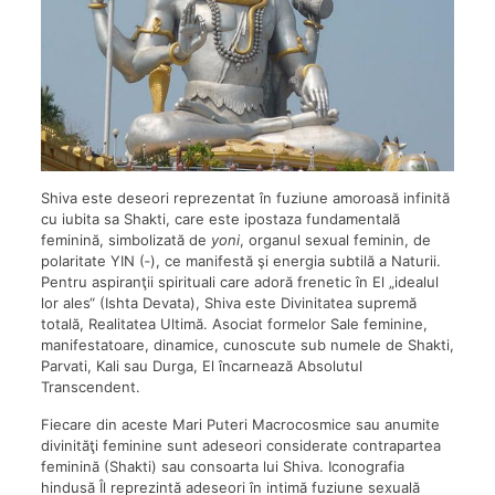
Shiva este deseori reprezentat în fuziune amoroasă infinită
cu iubita sa Shakti, care este ipostaza fundamentală
feminină, simbolizată de
yoni
, organul sexual feminin, de
polaritate YIN (‐), ce manifestă şi energia subtilă a Naturii.
Pentru aspiranţii spirituali care adoră frenetic în El „idealul
lor ales“ (Ishta Devata), Shiva este Divinitatea supremă
totală, Realitatea Ultimă. Asociat formelor Sale feminine,
manifestatoare, dinamice, cunoscute sub numele de Shakti,
Parvati, Kali sau Durga, El încarnează Absolutul
Transcendent.
Fiecare din aceste Mari Puteri Macrocosmice sau anumite
divinităţi feminine sunt adeseori considerate contrapartea
feminină (Shakti) sau consoarta lui Shiva. Iconografia
hindusă Îl reprezintă adeseori în intimă fuziune sexuală