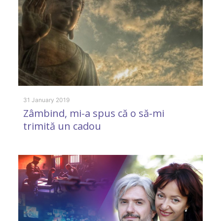
31 January 2019
8 
Zâmbind, mi-a spus că o să-mi
G
trimită un cadou