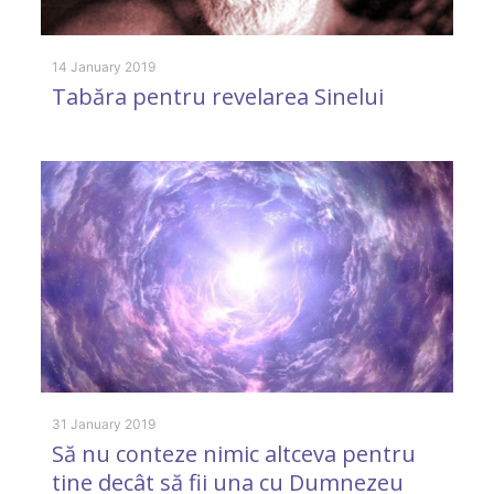
A
d
14 January 2019
Tabăra pentru revelarea Sinelui
4 
O
p
31 January 2019
Să nu conteze nimic altceva pentru
tine decât să fii una cu Dumnezeu