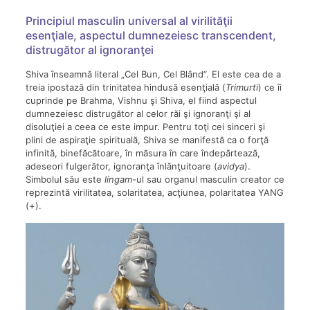
Principiul masculin universal al virilităţii
esenţiale, aspectul dumnezeiesc transcendent,
distrugător al ignoranţei
Shiva înseamnă literal „Cel Bun, Cel Blând“. El este cea de a
treia ipostază din trinitatea hindusă esenţială (
Trimurti
) ce îi
cuprinde pe Brahma, Vishnu şi Shiva, el fiind aspectul
dumnezeiesc distrugător al celor răi şi ignoranţi şi al
disoluţiei a ceea ce este impur. Pentru toţi cei sinceri şi
plini de aspiraţie spirituală, Shiva se manifestă ca o forţă
infinită, binefăcătoare, în măsura în care îndepărtează,
adeseori fulgerător, ignoranţa înlănţuitoare (
avidya
).
Simbolul său este
lingam
-ul sau organul masculin creator ce
reprezintă virilitatea, solaritatea, acţiunea, polaritatea YANG
(+).