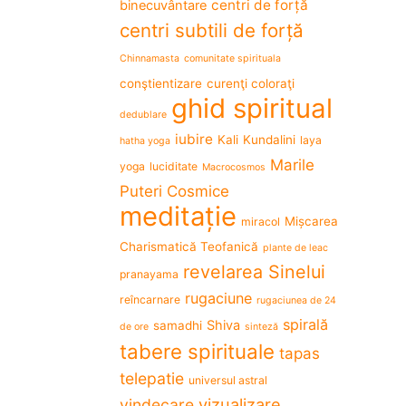
centri de forță
binecuvântare
9 July 2018
31 January 2
centri subtili de forță
Datorită practicii yoga
Fără doa
Chinnamasta
comunitate spirituala
pot să cânt din nou la
Grieg f
conştientizare
curenţi coloraţi
pian
locuri î
ghid spiritual
dedublare
iubire
Kali
Kundalini
laya
hatha yoga
Marile
yoga
luciditate
Macrocosmos
Puteri Cosmice
meditație
Mișcarea
miracol
Charismatică Teofanică
plante de leac
revelarea Sinelui
pranayama
rugaciune
reîncarnare
rugaciunea de 24
spirală
Shiva
samadhi
de ore
sinteză
tabere spirituale
tapas
telepatie
universul astral
vizualizare
vindecare