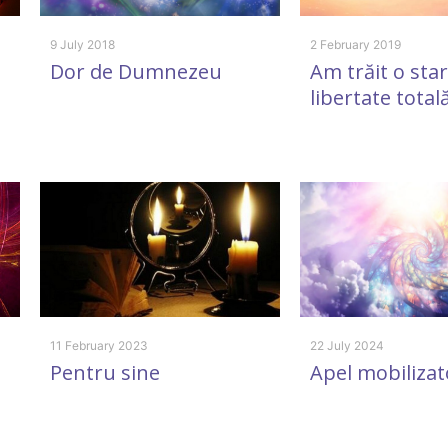
9 July 2018
2 February 2019
Dor de Dumnezeu
Am trăit o sta
libertate total
11 February 2023
22 July 2024
Pentru sine
Apel mobilizat