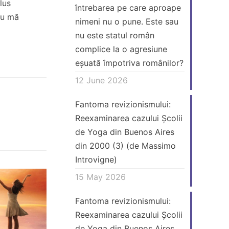
lus
întrebarea pe care aproape
nu mă
nimeni nu o pune. Este sau
nu este statul român
complice la o agresiune
eșuată împotriva românilor?
12 June 2026
Fantoma revizionismului:
Reexaminarea cazului Școlii
de Yoga din Buenos Aires
din 2000 (3) (de Massimo
Introvigne)
15 May 2026
Fantoma revizionismului:
Reexaminarea cazului Școlii
de Yoga din Buenos Aires