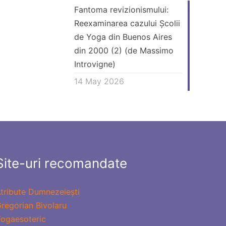
Fantoma revizionismului:
Reexaminarea cazului Școlii
de Yoga din Buenos Aires
din 2000 (2) (de Massimo
Introvigne)
14 May 2026
Site-uri recomandate
tribute Dumnezeiești
regorian Bivolaru
ogaesoteric