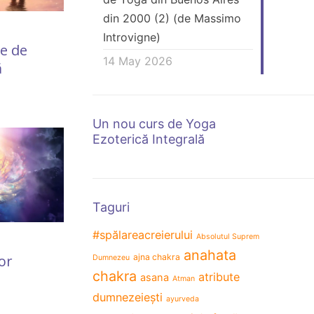
din 2000 (2) (de Massimo
9 July 2018
5 December 
Introvigne)
re de
Dumnezeu este mereu
„Epopee
14 May 2026
ă
prezent aici şi
dâmbovi
pretutindeni
bunurilo
abuziv l
sau „bab
Un nou curs de Yoga
Ezoterică Integrală
reîntoar
persona
propriet
Taguri
#spălareacreierului
Absolutul Suprem
anahata
or
ajna chakra
Dumnezeu
chakra
atribute
asana
Atman
dumnezeiești
ayurveda