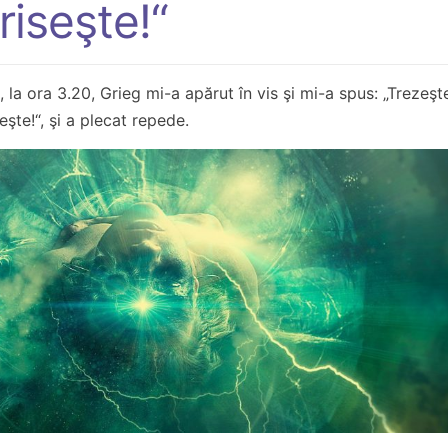
riseşte!“
la ora 3.20, Grieg mi-a apărut în vis şi mi-a spus: „Trezeşt
şte!“, şi a plecat repede.