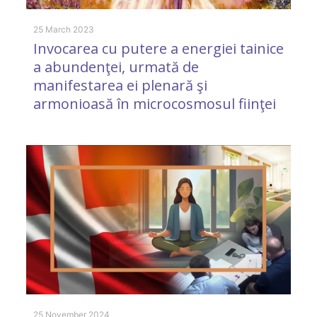
25 March 2023
25
Invocarea cu putere a energiei tainice
E
a abundenţei, urmată de
a
manifestarea ei plenară şi
a
armonioasă în microcosmosul fiinţei
26
A
25 November 2024