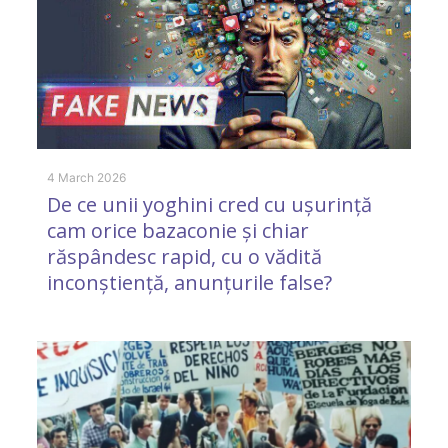
25
O
e
g
4 March 2026
De ce unii yoghini cred cu ușurință
s
cam orice bazaconie și chiar
răspândesc rapid, cu o vădită
inconștiență, anunțurile false?