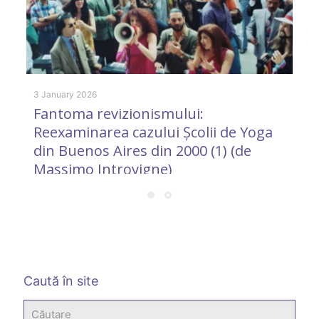
8 
C
u
b
3 January 2026
Fantoma revizionismului:
a
Reexaminarea cazului Școlii de Yoga
din Buenos Aires din 2000 (1) (de
Massimo Introvigne)
Caută în site