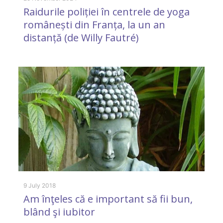
Raidurile poliției în centrele de yoga
s
românești din Franța, la un an
distanță (de Willy Fautré)
9 
P
s
9 July 2018
Am înţeles că e important să fii bun,
blând şi iubitor