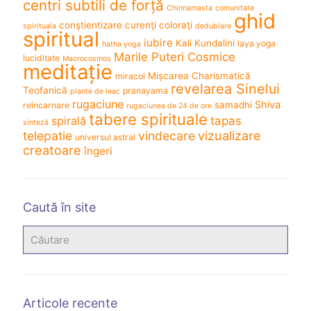
centri subtili de forță
Chinnamasta
comunitate
ghid
conştientizare
curenţi coloraţi
spirituala
dedublare
spiritual
iubire
Kali
Kundalini
laya yoga
hatha yoga
Marile Puteri Cosmice
luciditate
Macrocosmos
meditație
Mișcarea Charismatică
miracol
revelarea Sinelui
Teofanică
pranayama
plante de leac
rugaciune
Shiva
samadhi
reîncarnare
rugaciunea de 24 de ore
tabere spirituale
spirală
tapas
sinteză
vizualizare
telepatie
vindecare
universul astral
creatoare
îngeri
Caută în site
Articole recente