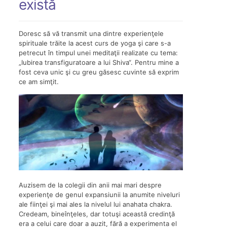
există
Doresc să vă transmit una dintre experienţele
spirituale trăite la acest curs de yoga şi care s-a
petrecut în timpul unei meditaţii realizate cu tema:
„Iubirea transfiguratoare a lui Shiva“. Pentru mine a
fost ceva unic şi cu greu găsesc cuvinte să exprim
ce am simţit.
Auzisem de la colegii din anii mai mari despre
experienţe de genul expansiunii la anumite niveluri
ale fiinţei şi mai ales la nivelul lui anahata chakra.
Credeam, bineînţeles, dar totuşi această credinţă
era a celui care doar a auzit, fără a experimenta el