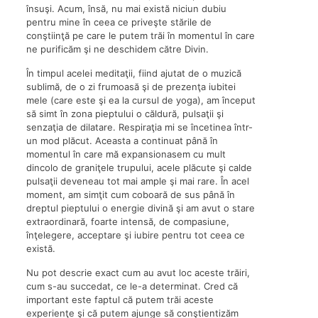
însuşi. Acum, însă, nu mai există niciun dubiu
pentru mine în ceea ce priveşte stările de
conştiinţă pe care le putem trăi în momentul în care
ne purificăm şi ne deschidem către Divin.
În timpul acelei meditaţii, fiind ajutat de o muzică
sublimă, de o zi frumoasă şi de prezenţa iubitei
mele (care este şi ea la cursul de yoga), am început
să simt în zona pieptului o căldură, pulsaţii şi
senzaţia de dilatare. Respiraţia mi se încetinea într-
un mod plăcut. Aceasta a continuat până în
momentul în care mă expansionasem cu mult
dincolo de graniţele trupului, acele plăcute şi calde
pulsaţii deveneau tot mai ample şi mai rare. În acel
moment, am simţit cum coboară de sus până în
dreptul pieptului o energie divină şi am avut o stare
extraordinară, foarte intensă, de compasiune,
înţelegere, acceptare şi iubire pentru tot ceea ce
există.
Nu pot descrie exact cum au avut loc aceste trăiri,
cum s-au succedat, ce le-a determinat. Cred că
important este faptul că putem trăi aceste
experienţe şi că putem ajunge să conştientizăm