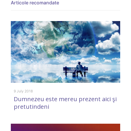
Articole recomandate
9 July 2018
31
Dumnezeu este mereu prezent aici şi
A
pretutindeni
c