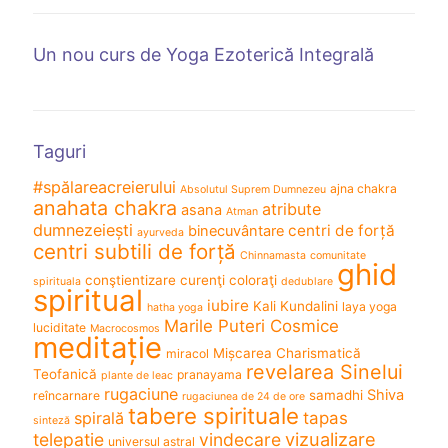
Un nou curs de Yoga Ezoterică Integrală
Taguri
#spălareacreierului
ajna chakra
Absolutul Suprem Dumnezeu
anahata chakra
atribute
asana
Atman
dumnezeiești
centri de forță
binecuvântare
ayurveda
centri subtili de forță
Chinnamasta
comunitate
ghid
conştientizare
curenţi coloraţi
spirituala
dedublare
spiritual
iubire
Kali
Kundalini
laya yoga
hatha yoga
Marile Puteri Cosmice
luciditate
Macrocosmos
meditație
Mișcarea Charismatică
miracol
revelarea Sinelui
Teofanică
pranayama
plante de leac
rugaciune
Shiva
samadhi
reîncarnare
rugaciunea de 24 de ore
tabere spirituale
spirală
tapas
sinteză
vizualizare
telepatie
vindecare
universul astral