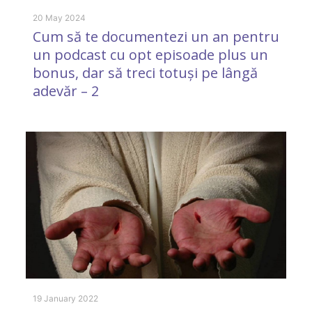
D
l
20 May 2024
Cum să te documentezi un an pentru
un podcast cu opt episoade plus un
bonus, dar să treci totuși pe lângă
adevăr – 2
23
D
l
19 January 2022