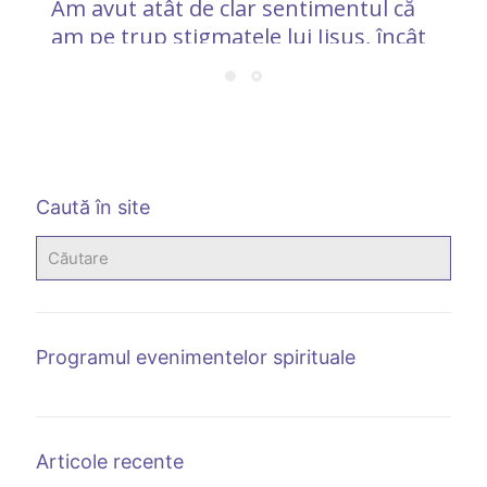
Am avut atât de clar sentimentul că
am pe trup stigmatele lui Iisus, încât
mi-am privit cu atenție trupul, mai
ales mâinile
Caută în site
Programul evenimentelor spirituale
Articole recente