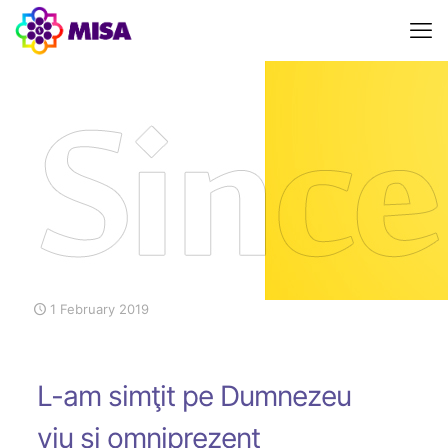
1 February 2019
L-am simţit pe Dumnezeu
viu şi omniprezent