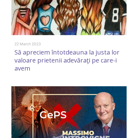
22 March 2023
Să apreciem întotdeauna la justa lor
4 
valoare prietenii adevăraţi pe care-i
R
avem
M