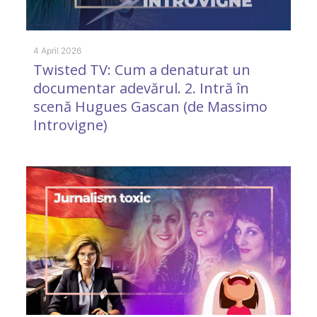
4 April 2026
31
Twisted TV: Cum a denaturat un
A
documentar adevărul. 2. Intră în
i
scenă Hugues Gascan (de Massimo
Introvigne)
1 