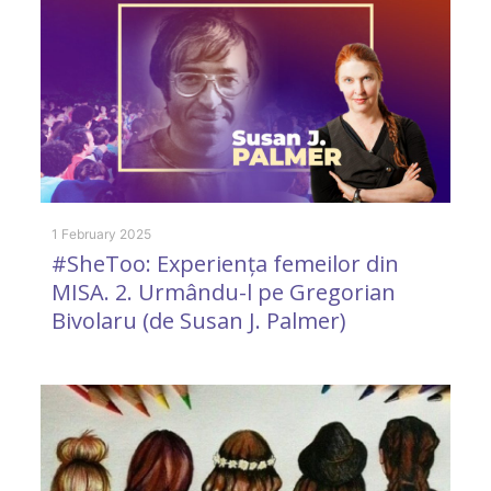
1 February 2025
5 
#SheToo: Experiența femeilor din
F
MISA. 2. Urmându-l pe Gregorian
u
Bivolaru (de Susan J. Palmer)
d
I