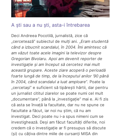
A ști sau a nu ști, asta-i întrebarea
Deci Andreea Pocotilă, jurnalistă, zice că
„cercetează” subiectul de mulți ani. „
Eram studentă
când a izbucnit scandalul, în 2004. Îmi amintesc că
am văzut toate acele imagini la televizor despre
Gregorian Bivolaru. Apoi am devenit reporter de
investigație și am început să cercetez mai mult
această grupare. Aceste ziare acoperă o perioadă
foarte lungă de timp, de la începutul anilor ’90 până
în 2004, când scandalul a luat amploare
”. Poate la
„cercetași” e suficient să tipărești hârtii, dar pentru
un jurnalist cititul ziarelor se poate numi cel mult
„documentare”, până la „investigație” mai e. Ai fi zis
că asta se învață la facultate, dar nu ne spune ce
facultate a făcut, iar noi nu știm, că nu am
investigat. Deci poate nu i-a spus nimeni cum se
investighează. Deși am făcut facultăți diferite, noi
credem că o investigație ar fi presupus să discute
(și) cu câțiva dintre miile de cursanți MISA din