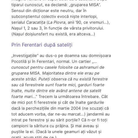
tiparul cunoscut, ea declamă: „gruparea MISA”.
Sensul din dicționar este neutru, dar în
subconștientul colectiv evocă niște interlopi,
serialul
Caracatița
(
La Piovra
, anii ’90, ce vremuri…),
Nașul
1, 2 sau 3, în funcție de vârsta privitorului.
(
Nașul
doișiunsfert nu există, era altceva…)
Prin Ferentari după sateliți
„Investigațiile” au dus-o pe doamna sau domnișoara
Pocotilă și în Ferentari, normal. Un cartier „…
cunoscut pentru casele folosite ca ashramuri de
gruparea MISA. Majoritatea dintre ele erau pe
aceste străzi. Puteți observa că nu există ferestre
sau că ferestrele sunt foarte mici, garduri foarte
înalte, multe dintre ele având antene de satelit
foarte mari
..
.” Trecem la următoarea întrebare. Cât
de mici pot fi ferestrele și cât de înalte gardurile
dacă la perchezițiile din martie 2004 (ne scuzați că
tot aducem vorba, dar ne-au marcat…) jandarmii au
intrat pe ferestre și au sărit porțile? Că n-or fi toți
campioni la săritura cu prăjina. Și mai aveau și
puștile la ei. (Dacă la unele geamuri ați văzut și
gratii, acum știți de ce.)