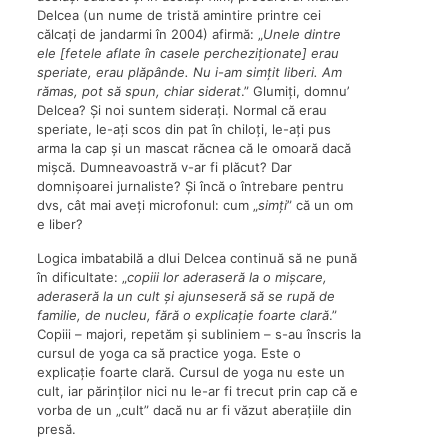
Delcea (un nume de tristă amintire printre cei
călcați de jandarmi în 2004) afirmă: „
Unele dintre
ele
[fetele aflate în casele percheziționate] erau
speriate, erau plăpânde. Nu i-am simțit liberi. Am
rămas, pot să spun, chiar siderat
.” Glumiți, domnu’
Delcea? Și noi suntem siderați. Normal că erau
speriate, le-ați scos din pat în chiloți, le-ați pus
arma la cap și un mascat răcnea că le omoară dacă
mișcă. Dumneavoastră v-ar fi plăcut? Dar
domnișoarei jurnaliste? Și încă o întrebare pentru
dvs, cât mai aveți microfonul: cum „
simți
” că un om
e liber?
Logica imbatabilă a dlui Delcea continuă să ne pună
în dificultate: „
copiii lor aderaseră la o mișcare,
aderaseră la un cult și ajunseseră să se rupă de
familie, de nucleu, fără o explicație foarte clară
.”
Copiii – majori, repetăm și subliniem – s-au înscris la
cursul de yoga ca să practice yoga. Este o
explicație foarte clară. Cursul de yoga nu este un
cult, iar părinților nici nu le-ar fi trecut prin cap că e
vorba de un „cult” dacă nu ar fi văzut aberațiile din
presă.