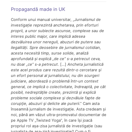
Propagandă made in UK
Conform unui manual universitar, „
Jurnalismul de
investigație reprezintă anchetarea, prin eforturi
proprii, a unor subiecte ascunse, complexe sau de
interes public major, care implică adesea
dezvăluirea unor nereguli, abuzuri de putere sau
ilegalități. Spre deosebire de jurnalismul cotidian,
acesta necesită timp, surse solide, analiză
aprofundată și explică
„de ce
” s-a
petrecut ceva,
nu doar
„ce
” s-a
petrecut
. […]
Ancheta jurnalistică
este acel produs care rezultă dintr-o cercetare şi
un efort personal al jurnalistului, nu din scurgeri
judiciare, abordează o problemă într-un context
general, ce implică o colectivitate, îndreaptă, pe cât
posibil, nedreptăţile create, prezintă şi explică
probleme sociale complexe şi dezvăluie fapte de
corupţie, abuzuri şi delicte ale puterii
.” Cam asta
înseamnă jurnalism de investigație. Asta credeam și
noi, până am văzut ultra-promovatul documentar de
pe Apple TV „Twisted Yoga”, în care își joacă
propriul rol așa-zisa jurnalistă de investigație (sau
jurnalista de așa-zisă investigație? Cum o fi