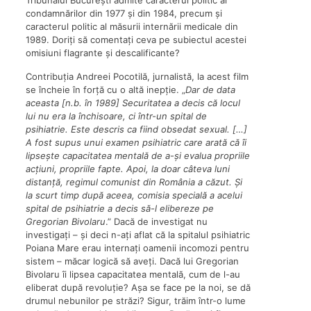
Tribunalul București admite caracterul politic al
condamnărilor din 1977 și din 1984, precum și
caracterul politic al măsurii internării medicale din
1989. Doriți să comentați ceva pe subiectul acestei
omisiuni flagrante și descalificante?
Contribuția Andreei Pocotilă, jurnalistă, la acest film
se încheie în forță cu o altă inepție. „
Dar de data
aceasta
[n.b. în 1989] Securitatea a decis că locul
lui nu era la închisoare, ci într-un spital de
psihiatrie. Este descris ca fiind obsedat sexual.
[…]
A fost supus unui examen psihiatric care arată că îi
lipsește capacitatea mentală de a-și evalua propriile
acțiuni, propriile fapte. Apoi, la doar câteva luni
distanță, regimul comunist din România a căzut. Și
la scurt timp după aceea, comisia specială a acelui
spital de psihiatrie a decis să-l elibereze pe
Gregorian Bivolaru
.” Dacă de investigat nu
investigați – și deci n-ați aflat că la spitalul psihiatric
Poiana Mare erau internați oamenii incomozi pentru
sistem – măcar logică să aveți. Dacă lui Gregorian
Bivolaru îi lipsea capacitatea mentală, cum de l-au
eliberat după revoluție? Așa se face pe la noi, se dă
drumul nebunilor pe străzi? Sigur, trăim într-o lume