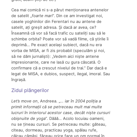
Cea mai comică ni s-a părut menționarea antenelor
de satelit „
foarte mari
”. Din ce am investigat noi,
casele yoghinilor din Ferentari nu au antene de
satelit, ați greșit adresa. Și dacă ar avea, ce?
Înseamnă că vor să facă trafic cu sateliți sau să le
schimbe orbita? Poate vor să vadă filme, că știrile îi
deprimă… Pe exact același subiect, dacă nu era
vorba de MISA, ar fi zis probabil (speculăm și noi,
să ne dăm jurnaliști): „Vedem aici niște antene
impresionante, care ne lasă cu gura căscată. O
confirmare că a crescut nivelul de trai.” Dar dacă e
legat de MISA, e dubios, suspect, ilegal, imoral. Sau
îngrașă.
Zidul plângerilor
Let’s move on
, Andreea. „
…
iar în 2004 poliția a
primit informații că se petreceau mult mai multe
lucruri în interiorul acestor case, decât niște cursuri
obișnuite de yoga
”. Dăăă… Acolo locuiau oameni,
nu se țineau cursuri. Se petreceau multe: găteau,
citeau, dormeau, practicau yoga, spălau rufe,
călcau cămăși, făceau orice face un om normal în