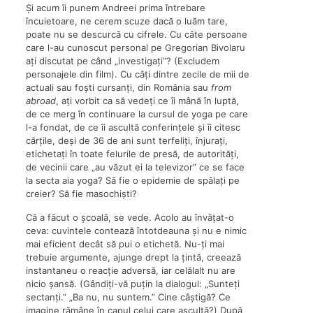
Și acum îi punem Andreei prima întrebare
încuietoare, ne cerem scuze dacă o luăm tare,
poate nu se descurcă cu cifrele. Cu câte persoane
care l-au cunoscut personal pe Gregorian Bivolaru
ați discutat pe când „investigați”? (Excludem
personajele din film). Cu câți dintre zecile de mii de
actuali sau foști cursanți, din România sau
from
abroad
, ați vorbit ca să vedeți ce îi mână în luptă,
de ce merg în continuare la cursul de yoga pe care
l-a fondat, de ce îi ascultă conferințele și îi citesc
cărțile, deși de 36 de ani sunt terfeliți, înjurați,
etichetați în toate felurile de presă, de autorități,
de vecinii care „au văzut ei la televizor” ce se face
la secta aia yoga? Să fie o epidemie de spălați pe
creier? Să fie masochiști?
Că a făcut o școală, se vede. Acolo au învățat-o
ceva: cuvintele contează întotdeauna și nu e nimic
mai eficient decât să pui o etichetă. Nu-ți mai
trebuie argumente, ajunge drept la țintă, creează
instantaneu o reacție adversă, iar celălalt nu are
nicio șansă. (Gândiți-vă puțin la dialogul: „Sunteți
sectanți.” „Ba nu, nu suntem.” Cine câștigă? Ce
imagine rămâne în capul celui care ascultă?) După