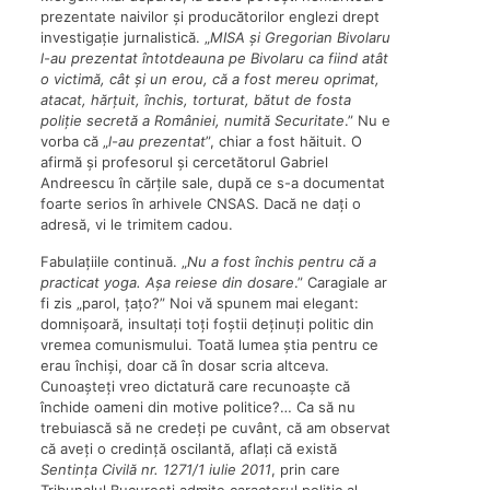
prezentate naivilor și producătorilor englezi drept
investigație jurnalistică. „
MISA și Gregorian Bivolaru
l-au prezentat întotdeauna pe Bivolaru ca fiind atât
o victimă, cât și un erou, că a fost mereu oprimat,
atacat, hărțuit, închis, torturat, bătut de fosta
poliție secretă a României, numită Securitate
.” Nu e
vorba că „
l-au prezentat
”, chiar a fost hăituit. O
afirmă și profesorul și cercetătorul Gabriel
Andreescu în cărțile sale, după ce s-a documentat
foarte serios în arhivele CNSAS. Dacă ne dați o
adresă, vi le trimitem cadou.
Fabulațiile continuă. „
Nu a fost închis pentru că a
practicat yoga. Așa reiese din dosare
.” Caragiale ar
fi zis „parol, țațo?” Noi vă spunem mai elegant:
domnișoară, insultați toți foștii deținuți politic din
vremea comunismului. Toată lumea știa pentru ce
erau închiși, doar că în dosar scria altceva.
Cunoașteți vreo dictatură care recunoaște că
închide oameni din motive politice?… Ca să nu
trebuiască să ne credeți pe cuvânt, că am observat
că aveți o credință oscilantă, aflați că există
Sentința Civilă nr. 1271/1 iulie 2011
, prin care