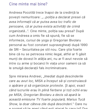
Cine minte mai bine?
Andreea Pocotilă trece înapoi de la credință la
povești nemuritoare: „…
p
oliția a declarat presei că
avea informații că ar putea avea loc trafic de
persoane, că ar putea exista activități de crimă
organizată
…”. Cine minte, poliția sau presa? După
cum Andreea a omis fie să spună, fie să se
informeze, cursul de yoga și Gregorian Bivolaru
personal au fost constant supravegheați după 1990
de SRI – Securitatea pe stil nou. Care știa foarte
bine că nu se petrecea nimic ilegal, altfel ar fi găsit
munți de dovezi în atâția ani, nu ar fi avut nevoie să
intre cu arme și bocanci în viața unor oameni ca să
le smulgă declarații fals incriminatoare.
Spre mirarea Andreei, „
Imediat după descinderile
care au avut loc, MISA a început să-și construiască
o apărare și să organizeze proteste. Și apoi, exact
când lucrurile erau în plină fierbere și toți ochii erau
pe MISA, Gregorian Bivolaru a decis să apară la
această emisiune TV foarte populară, Marius Tucă
Show, la doar câteva zile după descinderi.
” Oare nu
e normal să te aperi când ești atacat în casa ta? Dvs