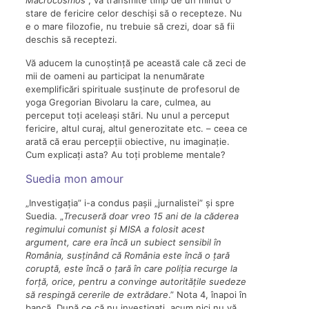
Macrocosmos
”, va transmite timp de un minut o
stare de fericire celor deschiși să o recepteze. Nu
e o mare filozofie, nu trebuie să crezi, doar să fii
deschis să receptezi.
Vă aducem la cunoștință pe această cale că zeci de
mii de oameni au participat la nenumărate
exemplificări spirituale susținute de profesorul de
yoga Gregorian Bivolaru la care, culmea, au
perceput toți aceleași stări. Nu unul a perceput
fericire, altul curaj, altul generozitate etc. – ceea ce
arată că erau percepții obiective, nu imaginație.
Cum explicați asta? Au toți probleme mentale?
Suedia mon amour
„Investigația” i-a condus pașii „jurnalistei” și spre
Suedia. „
Trecuseră doar vreo 15 ani de la căderea
regimului comunist și MISA a folosit acest
argument, care era încă un subiect sensibil în
România, susținând că România este încă o țară
coruptă, este încă o țară în care poliția recurge la
forță, orice, pentru a convinge autoritățile suedeze
să respingă cererile de extrădare
.” Nota 4, înapoi în
bancă. După ce că nu investigați, acum nici nu vă