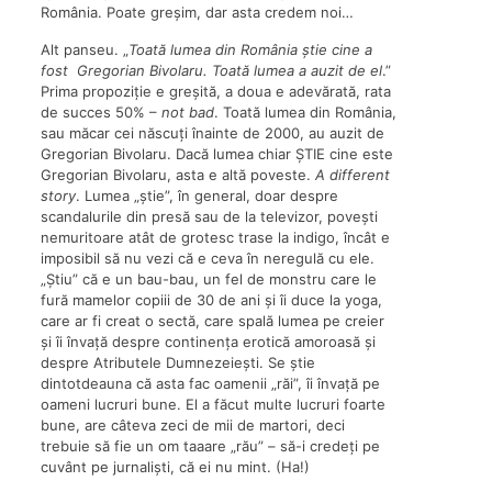
România. Poate greșim, dar asta credem noi…
Alt panseu. „
Toată lumea din România știe cine a
fost Gregorian Bivolaru. Toată lumea a auzit de el
.”
Prima propoziție e greșită, a doua e adevărată, rata
de succes 50% –
not bad
. Toată lumea din România,
sau măcar cei născuți înainte de 2000, au auzit de
Gregorian Bivolaru. Dacă lumea chiar ȘTIE cine este
Gregorian Bivolaru, asta e altă poveste.
A different
story
. Lumea „știe”, în general, doar despre
scandalurile din presă sau de la televizor, povești
nemuritoare atât de grotesc trase la indigo, încât e
imposibil să nu vezi că e ceva în neregulă cu ele.
„Știu” că e un bau-bau, un fel de monstru care le
fură mamelor copiii de 30 de ani și îi duce la yoga,
care ar fi creat o sectă, care spală lumea pe creier
și îi învață despre continența erotică amoroasă și
despre Atributele Dumnezeiești. Se știe
dintotdeauna că asta fac oamenii „răi”, îi învață pe
oameni lucruri bune. El a făcut multe lucruri foarte
bune, are câteva zeci de mii de martori, deci
trebuie să fie un om taaare „rău” – să-i credeți pe
cuvânt pe jurnaliști, că ei nu mint. (Ha!)