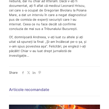
nebună, dar nu chiar
ad litteram
. Dacă v-ați fi
documentat, ați fi aflat că medicul Leonard Hriscu,
cel care s-a ocupat de Gregorian Bivolaru la Poiana
Mare, a dat un interviu în care a negat diagnosticul
pus de comisia de experți securiști care l-au
internat. Ceea ce nu face decât să confirme
concluzia de mai sus a Tribunalului București.
Of, domnișoară Andreea, v-ați luat cu altele și ați
uitat să spuneți la final: „Și-am încălecat pe-o șa, și
v-am spus povestea așa”. Felicitări, pe englezi i-ați
păcălit! Chiar v-au luat drept jurnalistă de
investigație…
Share
Articole recomandate