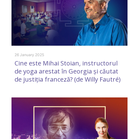
4 
E
26 January 2025
Cine este Mihai Stoian, instructorul
de yoga arestat în Georgia și căutat
de justiția franceză? (de Willy Fautré)