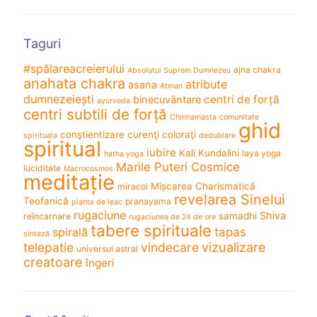
Taguri
#spălareacreierului
ajna chakra
Absolutul Suprem Dumnezeu
anahata chakra
atribute
asana
Atman
dumnezeiești
centri de forță
binecuvântare
ayurveda
centri subtili de forță
Chinnamasta
comunitate
ghid
conştientizare
curenţi coloraţi
spirituala
dedublare
spiritual
iubire
Kali
Kundalini
laya yoga
hatha yoga
Marile Puteri Cosmice
luciditate
Macrocosmos
meditație
Mișcarea Charismatică
miracol
revelarea Sinelui
Teofanică
pranayama
plante de leac
rugaciune
Shiva
samadhi
reîncarnare
rugaciunea de 24 de ore
tabere spirituale
spirală
tapas
sinteză
vizualizare
telepatie
vindecare
universul astral
creatoare
îngeri