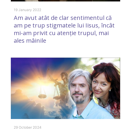
m
19 January 2022
Am avut atât de clar sentimentul că
am pe trup stigmatele lui Iisus, încât
mi-am privit cu atenție trupul, mai
ales mâinile
5 
L
g
29 October 2024