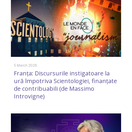
5 March 2026
11
Franța: Discursurile instigatoare la
C
ură împotriva Scientologiei, finanțate
f
de contribuabili (de Massimo
Introvigne)