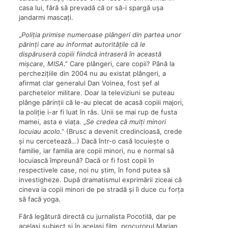
casa lui, fără să prevadă că or să-i spargă ușa
jandarmi mascați.
„
Poliția primise numeroase plângeri din partea unor
părinți care au informat autoritățile că le
dispăruseră copiii fiindcă intraseră în această
mișcare, MISA
.” Care plângeri, care copii? Până la
perchezițiile din 2004 nu au existat plângeri, a
afirmat clar generalul Dan Voinea, fost șef al
parchetelor militare. Doar la televiziuni se puteau
plânge părinții că le-au plecat de acasă copiii majori,
la poliție i-ar fi luat în râs. Unii se mai rup de fusta
mamei, asta e viața. „
Se credea că mulți minori
locuiau acolo
.” (Brusc a devenit credincioasă, crede
și nu cercetează…) Dacă într-o casă locuiește o
familie, iar familia are copii minori, nu e normal să
locuiască împreună? Dacă or fi fost copii în
respectivele case, noi nu știm, în fond putea să
investigheze. După dramatismul exprimării ziceai că
cineva ia copii minori de pe stradă și îi duce cu forța
să facă yoga.
Fără legătură directă cu jurnalista Pocotilă, dar pe
același subiect și în același film, procurorul Marian