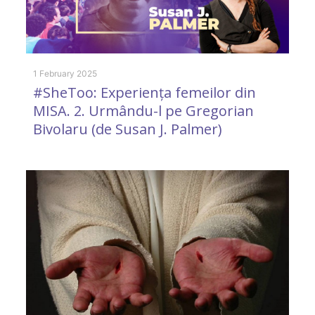
11
S
i
1 February 2025
#SheToo: Experiența femeilor din
MISA. 2. Urmându-l pe Gregorian
Bivolaru (de Susan J. Palmer)
12
G
i
f