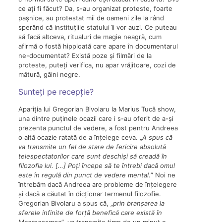
ce ați fi făcut? Da, s-au organizat proteste, foarte
pașnice, au protestat mii de oameni zile la rând
sperând că instituțiile statului îi vor auzi. Ce puteau
să facă altceva, ritualuri de magie neagră, cum
afirmă o fostă hippioată care apare în documentarul
ne-documentat? Există poze și filmări de la
proteste, puteți verifica, nu apar vrăjitoare, cozi de
mătură, găini negre.
Sunteți pe recepție?
Apariția lui Gregorian Bivolaru la Marius Tucă show,
una dintre puținele ocazii care i s-au oferit de a-și
prezenta punctul de vedere, a fost pentru Andreea
o altă ocazie ratată de a înțelege ceva. „
A spus că
va transmite un fel de stare de fericire absolută
telespectatorilor care sunt deschiși să creadă în
filo
zofia lui.
[…] Poți începe să te întrebi dacă omul
este în regulă din punct de vedere mental.
” Noi ne
întrebăm dacă Andreea are probleme de înțelegere
și dacă a căutat în dicționar termenul filozofie.
Gregorian Bivolaru a spus că, „
prin branșarea la
sferele infinite de forță benefică care există în