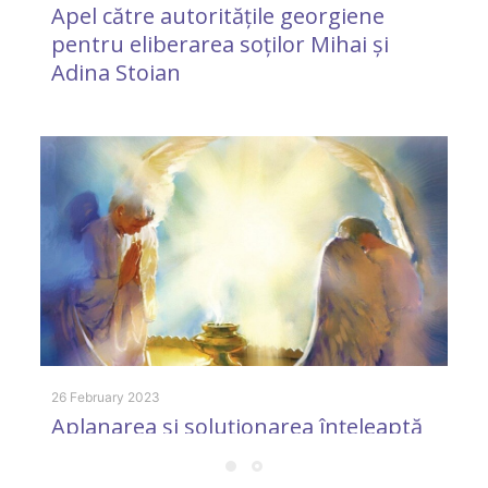
Apel către autoritățile georgiene
pentru eliberarea soților Mihai și
Adina Stoian
15
S
a
r
W
26 February 2023
Aplanarea şi soluţionarea înţeleaptă
a conflictelor