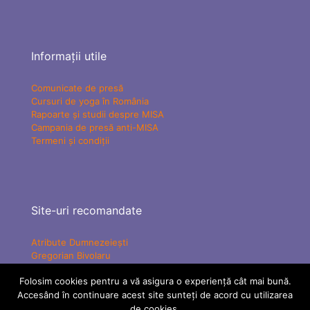
Informații utile
Comunicate de presă
Cursuri de yoga în România
Rapoarte și studii despre MISA
Campania de presă anti-MISA
Termeni și condiții
Site-uri recomandate
Atribute Dumnezeiești
Gregorian Bivolaru
Yogaesoteric
Folosim cookies pentru a vă asigura o experiență cât mai bună.
Mișcarea Charismatică Teofanică
Vindecare Spirituală
Accesând în continuare acest site sunteți de acord cu utilizarea
MISA Senzațional TV
de cookies.