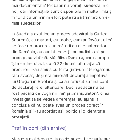
mai documentați? Probabil nu vorbiți suedeza, nici
noi, dar informațiile sunt disponibile în multe limbi și
în fond cu un minim efort puteați să trimiteți un e-
mail suedezilor.
În Suedia a avut loc un proces adevărat la Curtea
Supremă, cu martori, cu probe, cum au învățat ei că
se face un proces. Judecătorii au chemat martori
din România, au audiat experți, au audiat-o și pe
presupusa victimă, Mădălina Dumitru, care apropo
își menține și azi, după 22 de ani, afirmația că
procurorii i-au smuls cu forța (într-un interogatoriu
fără avocat, deși era minoră!) declarația împotriva
lui Gregorian Bivolaru și că au refuzat să țină cont
de declarațiile ei ulterioare. Deci suedezii nu au
fost păcăliți de yoghinii „răi” și „manipulatori”, ci au
investigat (a se vedea diferența), au ajuns la
concluzia că nu poate avea un proces corect în
România și i-au acordat azil politic și o identitate
protejată.
Praf în ochi (din arhive)
Mergem mai departe, la acele povești nemuritoare