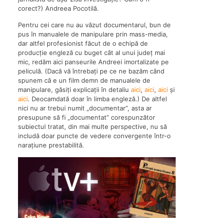
corect?) Andreea Pocotilă.
Pentru cei care nu au văzut documentarul, bun de
pus în manualele de manipulare prin mass-media,
dar altfel profesionist făcut de o echipă de
producție engleză cu buget cât al unui județ mai
mic, redăm aici panseurile Andreei imortalizate pe
peliculă. (Dacă vă întrebați pe ce ne bazăm când
spunem că e un film demn de manualele de
manipulare, găsiți explicații în detaliu
aici
,
aici
,
aici
și
aici
. Deocamdată doar în limba engleză.) De altfel
nici nu ar trebui numit „documentar”, asta ar
presupune să fi „documentat” corespunzător
subiectul tratat, din mai multe perspective, nu să
includă doar puncte de vedere convergente într-o
narațiune prestabilită.