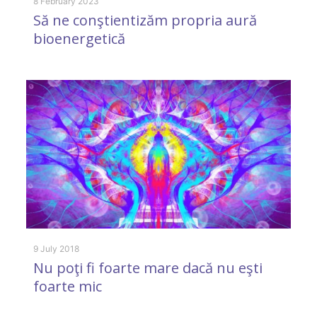
R
8 February 2023
Să ne conştientizăm propria aură
T
bioenergetică
2
9 July 2018
8 
Nu poţi fi foarte mare dacă nu eşti
C
foarte mic
d