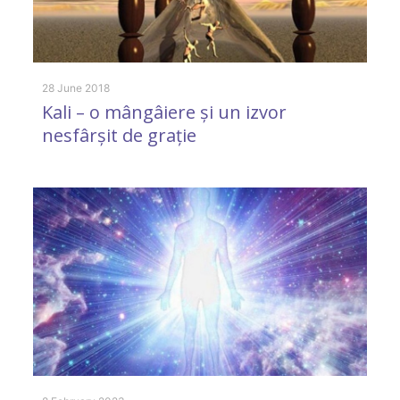
8 
I
28 June 2018
Kali – o mângâiere și un izvor
s
nesfârșit de grație
9 