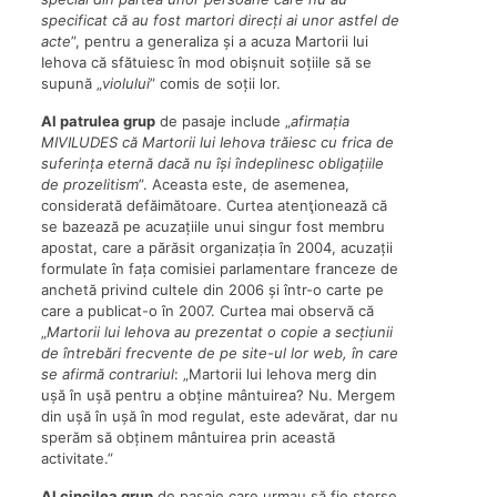
specificat că au fost martori direcți ai unor astfel de
acte
”, pentru a generaliza și a acuza Martorii lui
Iehova că sfătuiesc în mod obișnuit soțiile să se
supună „
violului
” comis de soții lor.
Al patrulea grup
de pasaje include „
afirmația
MIVILUDES că Martorii lui Iehova trăiesc cu frica de
suferința eternă dacă nu își îndeplinesc obligațiile
de prozelitism
”. Aceasta este, de asemenea,
considerată defăimătoare. Curtea atenţionează că
se bazează pe acuzațiile unui singur fost membru
apostat, care a părăsit organizația în 2004, acuzații
formulate în fața comisiei parlamentare franceze de
anchetă privind cultele din 2006 și într-o carte pe
care a publicat-o în 2007. Curtea mai observă că
„
Martorii lui Iehova au prezentat o copie a secțiunii
de întrebări frecvente de pe site-ul lor web, în care
se afirmă contrariul
: „Martorii lui Iehova merg din
ușă în ușă pentru a obține mântuirea? Nu. Mergem
din ușă în ușă în mod regulat, este adevărat, dar nu
sperăm să obținem mântuirea prin această
activitate.”
Al cincilea grup
de pasaje care urmau să fie șterse