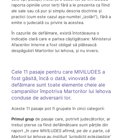
raporta opiniile unor terți fără a le prezenta ca fiind
ale sale sau că pur și simplu descria doctrine și
practici (cum este cazul așa-numitei „izolări”), fără a
emite o judecată cu privire la acestea.
În cazurile de defăimare, există întotdeauna o
indicație clară care e partea câștigătoare: Ministerul
Afacerilor Interne a fost obligat să plătească
despăgubiri Martorilor lui Iehova, și nu invers.
Cele 11 pasaje pentru care MIVILUDES a
fost găsită, încă o dată, vinovată de
defăimare sunt toate elemente cheie ale
campaniilor împotriva Martorilor lui Iehova
conduse de adversarii lor.
Aceste 11 pasaje pot fi grupate în cinci categorii:
Primul grup
de pasaje care, potrivit judecătorilor, ar
trebui șterse ca fiind defăimătoare sunt părțile din
raport „
în care MIVILUDES afirmă, pe de o parte, că
Martorii lui Iehova au instituit ‘jurisdicții ecleziastice’