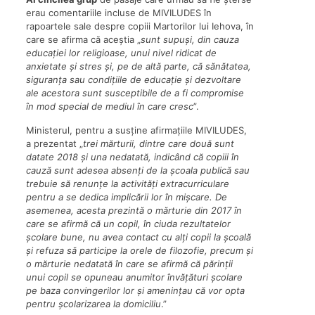
erau comentariile incluse de MIVILUDES în
rapoartele sale despre copiii Martorilor lui Iehova, în
care se afirma că aceștia „
sunt supuși, din cauza
educației lor religioase, unui nivel ridicat de
anxietate și stres și, pe de altă parte, că sănătatea,
siguranța sau condițiile de educație și dezvoltare
ale acestora sunt susceptibile de a fi compromise
în mod special de mediul în care cresc
”.
Ministerul, pentru a susține afirmațiile MIVILUDES,
a prezentat „
trei mărturii, dintre care două sunt
datate 2018 și una nedatată, indicând că copiii în
cauză sunt adesea absenți de la școala publică sau
trebuie să renunțe la activități extracurriculare
pentru a se dedica implicării lor în mișcare. De
asemenea, acesta prezintă o mărturie din 2017 în
care se afirmă că un copil, în ciuda rezultatelor
școlare bune, nu avea contact cu alți copii la școală
și refuza să participe la orele de filozofie, precum și
o mărturie nedatată în care se afirmă că părinții
unui copil se opuneau anumitor învățături școlare
pe baza convingerilor lor și amenințau că vor opta
pentru școlarizarea la domiciliu
.”