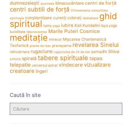
dumnezeiești
centri de forță
binecuvântare
ayurveda
centri subtili de forță
Chinnamasta
comunitate
ghid
conştientizare
curenţi coloraţi
spirituala
dedublare
spiritual
iubire
Kali
Kundalini
laya yoga
hatha yoga
Marile Puteri Cosmice
luciditate
Macrocosmos
meditație
Mișcarea Charismatică
miracol
revelarea Sinelui
Teofanică
pranayama
plante de leac
rugaciune
Shiva
samadhi
reîncarnare
rugaciunea de 24 de ore
tabere spirituale
spirală
tapas
sinteză
vizualizare
telepatie
vindecare
universul astral
creatoare
îngeri
Caută în site