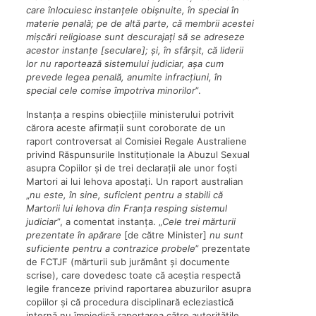
care înlocuiesc instanțele obișnuite, în special în
materie penală; pe de altă parte, că membrii acestei
mișcări religioase sunt descurajați să se adreseze
acestor instanțe [seculare]; și, în sfârșit, că liderii
lor nu raportează sistemului judiciar, așa cum
prevede legea penală, anumite infracțiuni, în
special cele comise împotriva minorilor
”.
Instanța a respins obiecțiile ministerului potrivit
cărora aceste afirmații sunt coroborate de un
raport controversat al Comisiei Regale Australiene
privind Răspunsurile Instituționale la Abuzul Sexual
asupra Copiilor și de trei declarații ale unor foști
Martori ai lui Iehova apostați. Un raport australian
„
nu este, în sine, suficient pentru a stabili că
Martorii lui Iehova din Franța resping sistemul
judiciar
”, a comentat instanța. „
Cele trei mărturii
prezentate în apărare
[de către Minister]
nu sunt
suficiente pentru a contrazice probele
” prezentate
de FCTJF (mărturii sub jurământ și documente
scrise), care dovedesc toate că aceștia respectă
legile franceze privind raportarea abuzurilor asupra
copiilor și că procedura disciplinară ecleziastică
internă nu împiedică raportarea către autoritățile