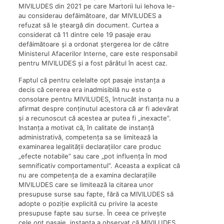
MIVILUDES din 2021 pe care Martorii lui Iehova le-
au considerau defăimătoare, dar MIVILUDES a
refuzat să le șteargă din document. Curtea a
considerat că 11 dintre cele 19 pasaje erau
defăimătoare și a ordonat ștergerea lor de către
Ministerul Afacerilor Interne, care este responsabil
pentru MIVILUDES și a fost pârâtul în acest caz.
Faptul că pentru celelalte opt pasaje instanța a
decis că cererea era inadmisibilă nu este o
consolare pentru MIVILUDES, întrucât instanța nu a
afirmat despre conținutul acestora că ar fi adevărat
și a recunoscut că acestea ar putea fi „inexacte”.
Instanța a motivat că, în calitate de instanță
administrativă, competența sa se limitează la
examinarea legalității declarațiilor care produc
„efecte notabile” sau care „pot influența în mod
semnificativ comportamentul”. Aceasta a explicat că
nu are competența de a examina declarațiile
MIVILUDES care se limitează la citarea unor
presupuse surse sau fapte, fără ca MIVILUDES să
adopte o poziție explicită cu privire la aceste
presupuse fapte sau surse. În ceea ce privește
cele opt pasaje, instanța a observat că MIVILUDES