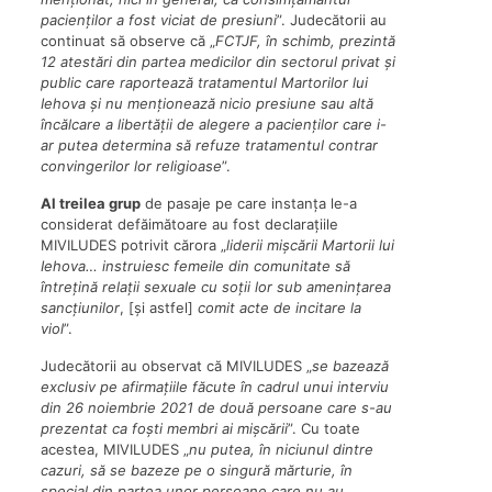
pacienților a fost viciat de presiuni
”. Judecătorii au
continuat să observe că „
FCTJF, în schimb, prezintă
12 atestări din partea medicilor din sectorul privat și
public care raportează tratamentul Martorilor lui
Iehova și nu menționează nicio presiune sau altă
încălcare a libertății de alegere a pacienților care i-
ar putea determina să refuze tratamentul contrar
convingerilor lor religioase
”.
Al treilea grup
de pasaje pe care instanța le-a
considerat defăimătoare au fost declarațiile
MIVILUDES potrivit cărora „
liderii mișcării Martorii lui
Iehova… instruiesc femeile din comunitate să
întrețină relații sexuale cu soții lor sub amenințarea
sancțiunilor
, [și astfel]
comit acte de incitare la
viol
”.
Judecătorii au observat că MIVILUDES „
se bazează
exclusiv pe afirmațiile făcute în cadrul unui interviu
din 26 noiembrie 2021 de două persoane care s-au
prezentat ca foști membri ai mișcării
”. Cu toate
acestea, MIVILUDES „
nu putea, în niciunul dintre
cazuri, să se bazeze pe o singură mărturie, în
special din partea unor persoane care nu au