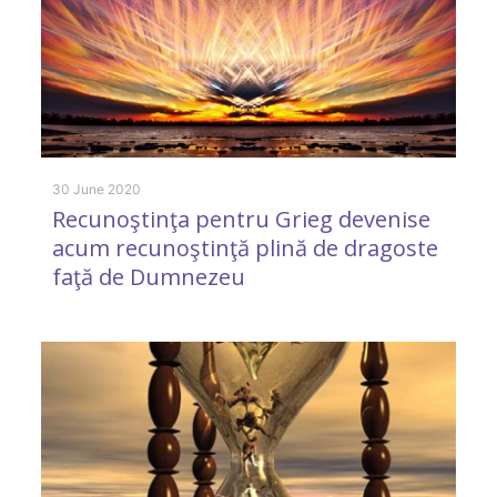
30 June 2020
26
Recunoştinţa pentru Grieg devenise
C
acum recunoştinţă plină de dragoste
e
faţă de Dumnezeu