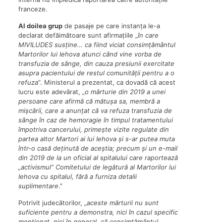
franceze.
Al doilea grup
de pasaje pe care instanța le-a
declarat defăimătoare sunt afirmațiile „
în care
MIVILUDES susține… ca fiind viciat consimțământul
Martorilor lui Iehova atunci când vine vorba de
transfuzia de sânge, din cauza presiunii exercitate
asupra pacientului de restul comunității pentru a o
refuza
”. Ministerul a prezentat, ca dovadă că acest
lucru este adevărat, „
o mărturie din 2019 a unei
persoane care afirmă că mătușa sa, membră a
mișcării, care a anunțat că va refuza transfuzia de
sânge în caz de hemoragie în timpul tratamentului
împotriva cancerului, primește vizite regulate din
partea altor Martori ai lui Iehova și s-ar putea muta
într-o casă deținută de aceștia; precum și un e-mail
din 2019 de la un oficial al spitalului care raportează
„activismul” Comitetului de legătură al Martorilor lui
Iehova cu spitalul, fără a furniza detalii
suplimentare
.”
Potrivit judecătorilor, „
aceste mărturii nu sunt
suficiente pentru a demonstra, nici în cazul specific
menționat, nici în general, că consimțământul