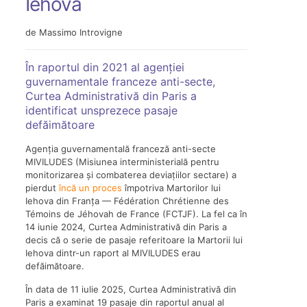
Iehova
de Massimo Introvigne
În raportul din 2021 al agenției
guvernamentale franceze anti-secte,
Curtea Administrativă din Paris a
identificat unsprezece pasaje
defăimătoare
Agenția guvernamentală franceză anti-secte
MIVILUDES (Misiunea interministerială pentru
monitorizarea și combaterea deviațiilor sectare) a
pierdut
încă un proces
împotriva Martorilor lui
Iehova din Franța — Fédération Chrétienne des
Témoins de Jéhovah de France (FCTJF). La fel ca în
14 iunie 2024, Curtea Administrativă din Paris a
decis că o serie de pasaje referitoare la Martorii lui
Iehova dintr-un raport al MIVILUDES erau
defăimătoare.
În data de 11 iulie 2025, Curtea Administrativă din
Paris a examinat 19 pasaje din raportul anual al