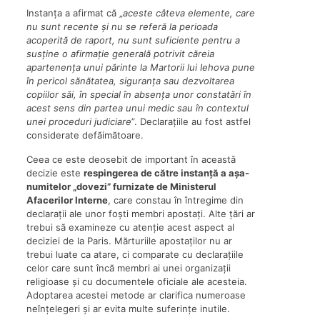
Instanța a afirmat că „
aceste câteva elemente, care
nu sunt recente și nu se referă la perioada
acoperită de raport, nu sunt suficiente pentru a
susține o afirmație generală potrivit căreia
apartenența unui părinte la Martorii lui Iehova pune
în pericol sănătatea, siguranța sau dezvoltarea
copiilor săi, în special în absența unor constatări în
acest sens din partea unui medic sau în contextul
unei proceduri judiciare
”. Declarațiile au fost astfel
considerate defăimătoare.
Ceea ce este deosebit de important în această
decizie este
respingerea de către instanță a așa-
numitelor „dovezi” furnizate de Ministerul
Afacerilor Interne
, care constau în întregime din
declarații ale unor foști membri apostați. Alte țări ar
trebui să examineze cu atenție acest aspect al
deciziei de la Paris. Mărturiile apostaților nu ar
trebui luate ca atare, ci comparate cu declarațiile
celor care sunt încă membri ai unei organizații
religioase și cu documentele oficiale ale acesteia.
Adoptarea acestei metode ar clarifica numeroase
neînțelegeri și ar evita multe suferințe inutile.