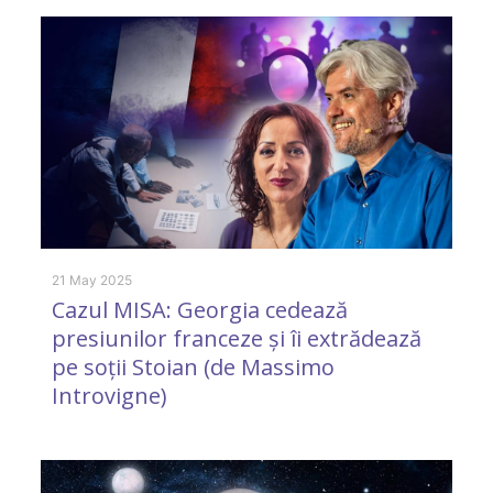
21 May 2025
18
Cazul MISA: Georgia cedează
G
presiunilor franceze și îi extrădează
t
pe soții Stoian (de Massimo
Introvigne)