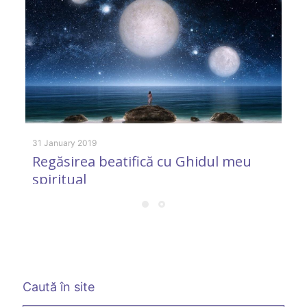
8 
A
v
31 January 2019
Regăsirea beatifică cu Ghidul meu
spiritual
Caută în site