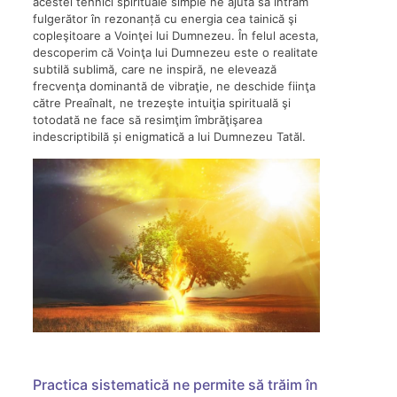
acestei tehnici spirituale simple ne ajută să intrăm
fulgerător în rezonanță cu energia cea tainică şi
copleşitoare a Voinţei lui Dumnezeu. În felul acesta,
descoperim că Voinţa lui Dumnezeu este o realitate
subtilă sublimă, care ne inspiră, ne elevează
frecvenţa dominantă de vibraţie, ne deschide fiinţa
către Preaînalt, ne trezeşte intuiţia spirituală şi
totodată ne face să resimţim îmbrăţişarea
indescriptibilă și enigmatică a lui Dumnezeu Tatăl.
Practica sistematică ne permite să trăim în