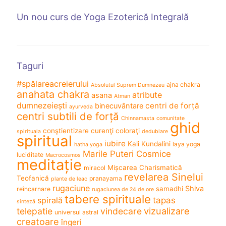
Un nou curs de Yoga Ezoterică Integrală
Taguri
#spălareacreierului
ajna chakra
Absolutul Suprem Dumnezeu
anahata chakra
atribute
asana
Atman
dumnezeiești
centri de forță
binecuvântare
ayurveda
centri subtili de forță
Chinnamasta
comunitate
ghid
conştientizare
curenţi coloraţi
spirituala
dedublare
spiritual
iubire
Kali
Kundalini
laya yoga
hatha yoga
Marile Puteri Cosmice
luciditate
Macrocosmos
meditație
Mișcarea Charismatică
miracol
revelarea Sinelui
Teofanică
pranayama
plante de leac
rugaciune
Shiva
samadhi
reîncarnare
rugaciunea de 24 de ore
tabere spirituale
spirală
tapas
sinteză
vizualizare
telepatie
vindecare
universul astral
creatoare
îngeri