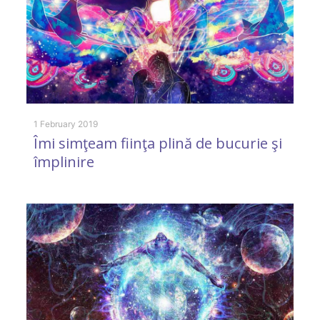
1 
A
1 February 2019
Îmi simţeam fiinţa plină de bucurie şi
p
împlinire