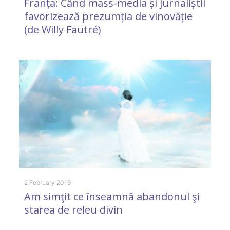
Franța: Când mass-media și jurnaliștii
p
favorizează prezumția de vinovăție
(de Willy Fautré)
19
B
A
2 February 2019
Am simţit ce înseamnă abandonul şi
a
starea de releu divin
I