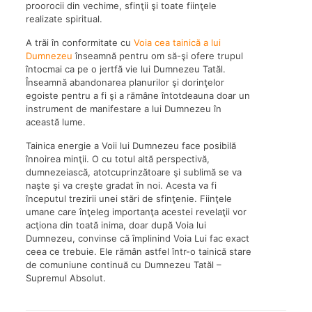
proorocii din vechime, sfinţii şi toate fiinţele
realizate spiritual.
A trăi în conformitate cu
Voia cea tainică a lui
Dumnezeu
înseamnă pentru om să-şi ofere trupul
întocmai ca pe o jertfă vie lui Dumnezeu Tatăl.
Înseamnă abandonarea planurilor şi dorinţelor
egoiste pentru a fi şi a rămâne întotdeauna doar un
instrument de manifestare a lui Dumnezeu în
această lume.
Tainica energie a Voii lui Dumnezeu face posibilă
înnoirea minţii. O cu totul altă perspectivă,
dumnezeiască, atotcuprinzătoare şi sublimă se va
naşte şi va creşte gradat în noi. Acesta va fi
începutul trezirii unei stări de sfinţenie. Fiinţele
umane care înţeleg importanţa acestei revelaţii vor
acţiona din toată inima, doar după Voia lui
Dumnezeu, convinse că împlinind Voia Lui fac exact
ceea ce trebuie. Ele rămân astfel într-o tainică stare
de comuniune continuă cu Dumnezeu Tatăl –
Supremul Absolut.