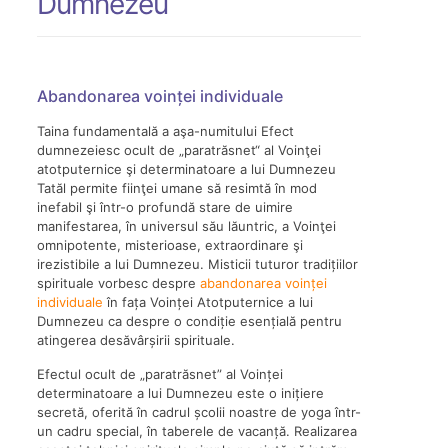
Dumnezeu
Abandonarea voinței individuale
Taina fundamentală a aşa-numitului Efect
dumnezeiesc ocult de „paratrăsnet“ al Voinţei
atotputernice şi determinatoare a lui Dumnezeu
Tatăl permite fiinţei umane să resimtă în mod
inefabil şi într-o profundă stare de uimire
manifestarea, în universul său lăuntric, a Voinţei
omnipotente, misterioase, extraordinare şi
irezistibile a lui Dumnezeu. Misticii tuturor tradițiilor
spirituale vorbesc despre
abandonarea voinței
individuale
în fața Voinței Atotputernice a lui
Dumnezeu ca despre o condiție esențială pentru
atingerea desăvârșirii spirituale.
Efectul ocult de „paratrăsnet” al Voinței
determinatoare a lui Dumnezeu este o inițiere
secretă, oferită în cadrul școlii noastre de yoga într-
un cadru special, în taberele de vacanță. Realizarea