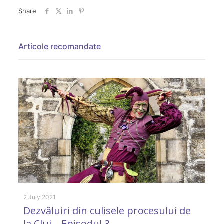
Share
Articole recomandate
2 July 2021
4 
Dezvăluiri din culisele procesului de
A
la Cluj – Episodul 3