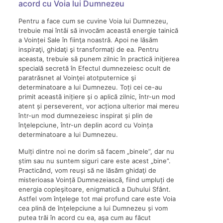
acord cu Voia lui Dumnezeu
Pentru a face cum se cuvine Voia lui Dumnezeu,
trebuie mai întâi să invocăm această energie tainică
a Voinței Sale în fiinţa noastră. Apoi ne lăsăm
inspiraţi, ghidaţi şi transformaţi de ea. Pentru
aceasta, trebuie să punem zilnic în practică iniţierea
specială secretă în Efectul dumnezeiesc ocult de
paratrăsnet al Voinţei atotputernice şi
determinatoare a lui Dumnezeu. Toți cei ce-au
primit această inițiere și o aplică zilnic, într-un mod
atent și perseverent, vor acționa ulterior mai mereu
într-un mod dumnezeiesc inspirat și plin de
înţelepciune, într-un deplin acord cu Voința
determinatoare a lui Dumnezeu.
Mulți dintre noi ne dorim să facem „binele”, dar nu
știm sau nu suntem siguri care este acest „bine”.
Practicând, vom reuși să ne lăsăm ghidaţi de
misterioasa Voință Dumnezeiască, fiind umpluți de
energia copleşitoare, enigmatică a Duhului Sfânt.
Astfel vom înţelege tot mai profund care este Voia
cea plină de înţelepciune a lui Dumnezeu și vom
putea trăi în acord cu ea, aşa cum au făcut