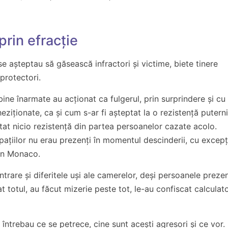
prin efracție
 se așteptau să găsească infractori și victime, biete tinere
protectori.
 bine înarmate au acționat ca fulgerul, prin surprindere și cu
eziționate, ca și cum s-ar fi așteptat la o rezistență putern
tat nicio rezistență din partea persoanelor cazate acolo.
i spațiilor nu erau prezenți în momentul descinderii, cu excepț
din Monaco.
ntrare și diferitele uși ale camerelor, deși persoanele preze
totul, au făcut mizerie peste tot, le-au confiscat calculat
întrebau ce se petrece, cine sunt acești agresori și ce vor.