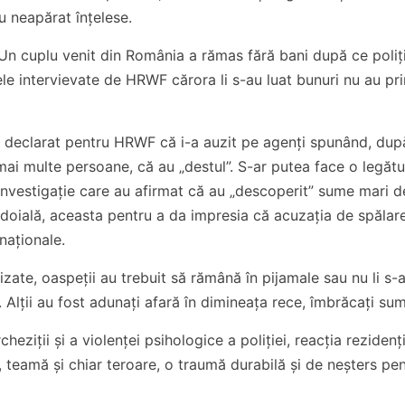
au neapărat înțelese.
 Un cuplu venit din România a rămas fără bani după ce poliți
le intervievate de HRWF cărora li s-au luat bunuri nu au pri
 declarat pentru HRWF că i-a auzit pe agenți spunând, dup
ai multe persoane, că au „destul”. S-ar putea face o legăt
e investigație care au afirmat că au „descoperit” sume mari d
îndoială, aceasta pentru a da impresia că acuzația de spălar
naționale.
vizate, oaspeții au trebuit să rămână în pijamale sau nu li s-
Alții au fost adunați afară în dimineața rece, îmbrăcați sum
eziții și a violenței psihologice a poliției, reacția rezidenți
, teamă și chiar teroare, o traumă durabilă și de neșters pe