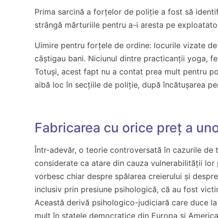
Prima sarcină a forțelor de poliție a fost să identi
strângă mărturiile pentru a-i aresta pe exploatatori
Uimire pentru forțele de ordine: locurile vizate de 
câștigau bani. Niciunul dintre practicanții yoga, 
Totuși, acest fapt nu a contat prea mult pentru p
aibă loc în secțiile de poliție, după încătușarea p
Fabricarea cu orice preț a uno
Într-adevăr, o teorie controversată în cazurile de 
considerate ca atare din cauza vulnerabilității lor
vorbesc chiar despre spălarea creierului și despr
inclusiv prin presiune psihologică, că au fost vic
Această derivă psihologico-judiciară care duce la
mult în statele democratice din Europa și America