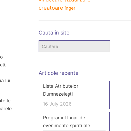
creatoare
îngeri
Caută în site
 o
ică,
Articole recente
ia lui
Lista Atributelor
Dumnezeiești
nte le
16 July 2026
oarele
Programul lunar de
evenimente spirituale