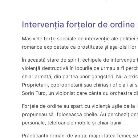
Intervenția forțelor de ordine 
Masivele forțe speciale de intervenție ale poliției
românce exploatate ca prostituate și așa-zișii lor 
În această stare de spirit, echipele de intervenție
violență destructivă în locurile ce urmau a fi perch
chiar armată, din partea unor gangsteri. Nu a exis
Proprietarii, coproprietarii sau chiriașii oficiali a
Sorin Turc, un violonist care cânta cu orchestra 
Forțele de ordine au spart cu violență ușile de la i
propuneau să folosească cheile. Au percheziționat 
personale, telefoanele mobile și chiar banii.
Practicanții români de yoga, majoritatea femei, se 