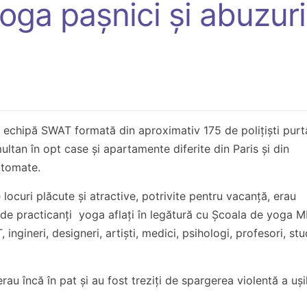
yoga pașnici și abuzuri
o echipă SWAT formată din aproximativ 175 de polițiști pur
multan în opt case și apartamente diferite din Paris și din
automate.
 locuri plăcute și atractive, potrivite pentru vacanță, erau
ie de practicanți yoga aflați în legătură cu Școala de yoga 
ingineri, designeri, artiști, medici, psihologi, profesori, stu
erau încă în pat și au fost treziți de spargerea violentă a uși