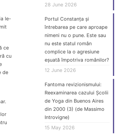
28 June 2026
a le-
Portul Constanța și
mit
întrebarea pe care aproape
nimeni nu o pune. Este sau
nu este statul român
ă ce
complice la o agresiune
ură cu
eșuată împotriva românilor?
e
12 June 2026
e de
Fantoma revizionismului:
Reexaminarea cazului Școlii
a
de Yoga din Buenos Aires
ar.
din 2000 (3) (de Massimo
lor
Introvigne)
ntru
15 May 2026