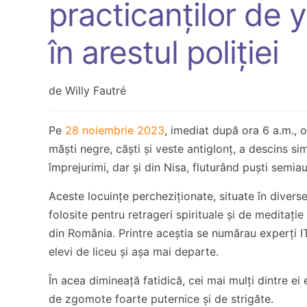
practicanților de 
în arestul poliției
de Willy Fautré
Pe
28 noiembrie 2023
, imediat după ora 6 a.m., 
măști negre, căști și veste antiglonț, a descins si
împrejurimi, dar și din Nisa, fluturând puști semi
Aceste locuințe percheziționate, situate în diverse
folosite pentru retrageri spirituale și de meditaț
din România. Printre aceștia se numărau experți IT, 
elevi de liceu și așa mai departe.
În acea dimineață fatidică, cei mai mulți dintre ei 
de zgomote foarte puternice și de strigăte.