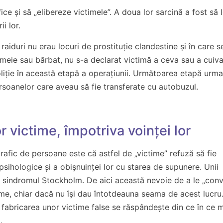
fice și să „elibereze victimele”. A doua lor sarcină a fost să 
i lor.
raiduri nu erau locuri de prostituție clandestine și în care s
femeie sau bărbat, nu s-a declarat victimă a ceva sau a cuiva
oliție în această etapă a operațiunii. Următoarea etapă urma
ersoanelor care aveau să fie transferate cu autobuzul.
r victime, împotriva voinței lor
trafic de persoane este că astfel de „victime” refuză să fie
 psihologice și a obișnuinței lor cu starea de supunere. Unii
e sindromul Stockholm. De aici această nevoie de a le „conv
time, chiar dacă nu își dau întotdeauna seama de acest lucru
 fabricarea unor victime false se răspândește din ce în ce 
.