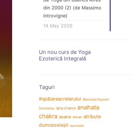
din 2000 (2) (de Massimo
Introvigne)
14 May 2026
Un nou curs de Yoga
Ezoterică Integrală
Taguri
#spălareacreierului
Absolutul Suprem
anahata
ajna chakra
Dumnezeu
chakra
atribute
asana
Atman
dumnezeiești
ayurveda