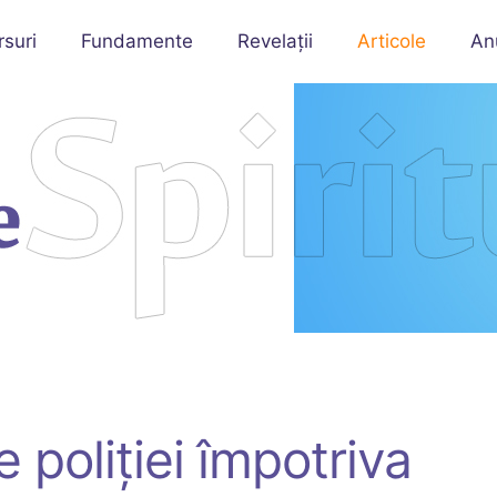
rsuri
Fundamente
Revelații
Articole
An
e poliției împotriva