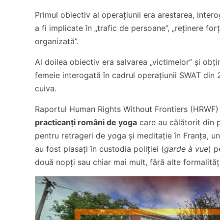
Primul obiectiv al operațiunii era arestarea, inte
a fi implicate în „trafic de persoane”, „reținere fo
organizată”.
Al doilea obiectiv era salvarea „victimelor” și obț
femeie interogată în cadrul operațiunii SWAT di
cuiva.
Raportul Human Rights Without Frontiers (HRWF
practicanți români de yoga
care au călătorit din pr
pentru retrageri de yoga și meditație în Franța, 
au fost plasați în custodia poliției (
garde à vue
) p
două nopți sau chiar mai mult, fără alte formalităț