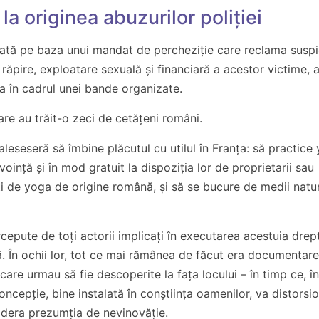
la originea abuzurilor poliției
ansată pe baza unui mandat de percheziție care reclama suspi
răpire, exploatare sexuală și financiară a acestor victime, 
ea în cadrul unei bande organizate.
are au trăit-o zeci de cetățeni români.
 aleseseră să îmbine plăcutul cu utilul în Franța: să practice
ință și în mod gratuit la dispoziția lor de proprietarii sau
anți de yoga de origine română, și să se bucure de medii natu
cepute de toți actorii implicați în executarea acestuia drep
. În ochii lor, tot ce mai rămânea de făcut era documentare
are urmau să fie descoperite la fața locului – în timp ce, î
ncepție, bine instalată în conștiința oamenilor, va distorsi
sidera prezumția de nevinovăție.