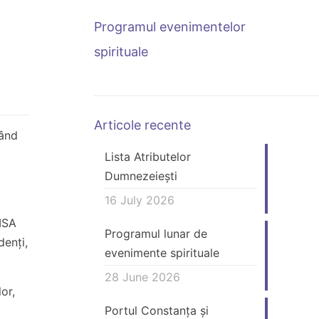
Programul evenimentelor
spirituale
Articole recente
tând
Lista Atributelor
Dumnezeiești
16 July 2026
MISA
Programul lunar de
denți,
evenimente spirituale
28 June 2026
lor,
Portul Constanța și