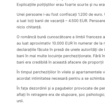
Explicațiile polițiștilor erau foarte scurte și nu er
Unei persoane i-au fost confiscați 1.200 de euro.
a luat toți banii de vacanță – 4.500 EUR. Persoane
nicio chitanță.
O româncă bună cunoscătoare a limbii franceze a
au luat aproximativ 10.000 EUR în numerar de la m
declarațiile făcute în presă de unele autorități d
bani în mai multe locuințe percheziționate. Fără 
bani era credibilă în această afacere de proporții 
În timpul perchezițiilor în vilele și apartamentele 
acordat intimitatea necesară pentru a se schimba. 
În fața dezordinii și a pagubelor provocate de perch
aflați în retragere era de stupoare, șoc psihologic
unii.