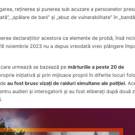
rogarea, reținerea și punerea sub acuzare a persoanelor pre
rțată”, „spălare de bani” și „abuz de vulnerabilitate” în „band
inerea declarațiilor acestora ca elemente de probă, însă nici
n 28 noiembrie 2023 nu a depus vreodată vreo plângere împ
) care urmează se bazează pe
mărturiile a peste 20 de
oprie inițiativă și prin mijloace proprii în diferite locuri fol
unde
au fost brusc vizați de raiduri simultane ale poliției
. Ac
entru audieri și interogatorii și au fost eliberați după două zi
i.