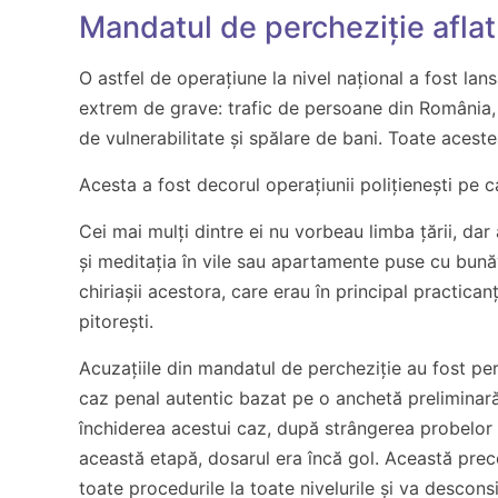
Mandatul de percheziție aflat 
O astfel de operațiune la nivel național a fost l
extrem de grave: trafic de persoane din România, 
de vulnerabilitate și spălare de bani. Toate acest
Acesta a fost decorul operațiunii polițienești pe c
Cei mai mulți dintre ei nu vorbeau limba țării, dar
și meditația în vile sau apartamente puse cu bunăvo
chiriașii acestora, care erau în principal practic
pitorești.
Acuzațiile din mandatul de percheziție au fost per
caz penal autentic bazat pe o anchetă preliminară
închiderea acestui caz, după strângerea probelor c
această etapă, dosarul era încă gol. Această preco
toate procedurile la toate nivelurile și va descon