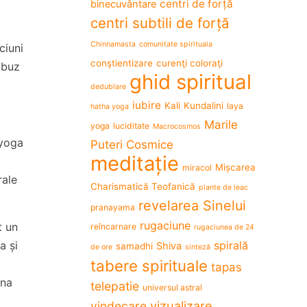
centri de forță
binecuvântare
centri subtili de forță
Chinnamasta
comunitate spirituala
ciuni
conştientizare
curenţi coloraţi
abuz
ghid spiritual
dedublare
iubire
Kali
Kundalini
laya
hatha yoga
Marile
yoga
luciditate
Macrocosmos
 yoga
Puteri Cosmice
meditație
Mișcarea
miracol
rale
Charismatică Teofanică
plante de leac
revelarea Sinelui
pranayama
rugaciune
t un
reîncarnare
rugaciunea de 24
spirală
a și
Shiva
samadhi
de ore
sinteză
tabere spirituale
n
tapas
ona
telepatie
universul astral
vizualizare
vindecare