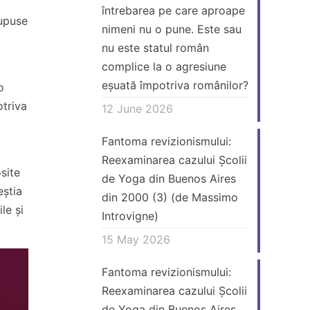
întrebarea pe care aproape
supuse
nimeni nu o pune. Este sau
ă
nu este statul român
complice la o agresiune
eșuată împotriva românilor?
o
otriva
12 June 2026
Fantoma revizionismului:
Reexaminarea cazului Școlii
osite
de Yoga din Buenos Aires
eștia
din 2000 (3) (de Massimo
le și
Introvigne)
15 May 2026
Fantoma revizionismului:
Reexaminarea cazului Școlii
de Yoga din Buenos Aires