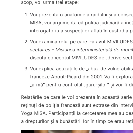
scop, voi urma trei etape:
Voi prezenta o anatomie a raidului și a conseci
MISA, voi argumenta că poliția judiciară a înc
interogatoriu a suspecților aflați în custodia po
Voi examina rolul pe care l-a avut MIVILUDES
sectaires – Misiunea interministerială de moni
discuta conceptul MIVILUDES de „derive sectar
Voi explica acuzațiile de „abuz de vulnerabilita
franceze About-Picard din 2001. Va fi explora
„armă” pentru controlul „guru-șilor” și vor fi di
Relatările pe care le voi prezenta în această seri
reținuți de poliția franceză sunt extrase din interv
Yoga MISA. Participanții la cercetarea mea au descr
a drepturilor și a bunăstării lor în timp ce erau reț