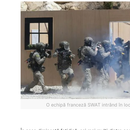
O echipă franceză SWAT intrând în loc