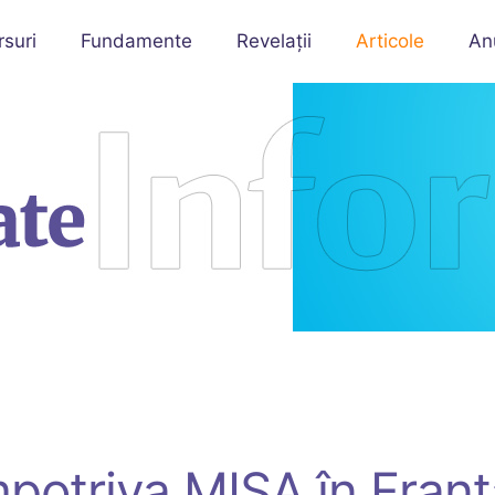
rsuri
Fundamente
Revelații
Articole
An
împotriva MISA în Franț