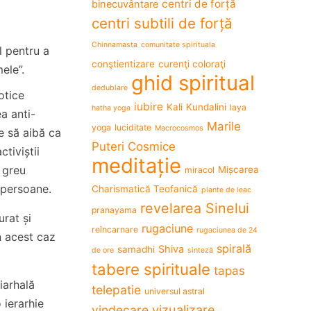
centri de forță
binecuvântare
centri subtili de forță
Chinnamasta
comunitate spirituala
l pentru a
conştientizare
curenţi coloraţi
ele”.
ghid spiritual
dedublare
otice
iubire
Kali
Kundalini
laya
hatha yoga
a anti-
Marile
yoga
luciditate
Macrocosmos
e să aibă ca
Puteri Cosmice
ctiviștii
meditație
u greu
Mișcarea
miracol
e persoane.
Charismatică Teofanică
plante de leac
revelarea Sinelui
pranayama
urat și
rugaciune
reîncarnare
rugaciunea de 24
n acest caz
spirală
Shiva
samadhi
de ore
sinteză
tabere spirituale
tapas
iarhală
telepatie
universul astral
 ierarhie
vizualizare
vindecare