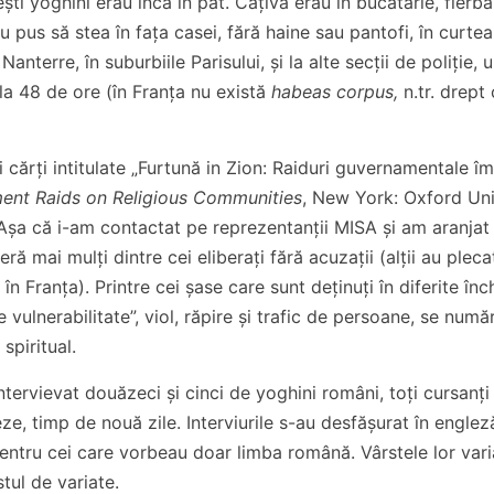
ești yoghini erau încă în pat. Câțiva erau în bucătărie, fier
au pus să stea în fața casei, fără haine sau pantofi, în curte
anterre, în suburbiile Parisului, și la alte secții de poliție,
 la 48 de ore (în Franța nu există
habeas corpus,
n.tr. drept
 cărți intitulate „Furtună in Zion: Raiduri guvernamentale î
ent Raids on Religious Communities
, New York: Oxford Uni
. Așa că i-am contactat pe reprezentanții MISA și am aranjat 
 mai mulți dintre cei eliberați fără acuzații (alții au plecat 
în Franța). Printre cei șase care sunt deținuți în diferite înc
 vulnerabilitate”, viol, răpire și trafic de persoane, se num
spiritual.
tervievat douăzeci și cinci de yoghini români, toți cursanți
eze, timp de nouă zile. Interviurile s-au desfășurat în engleză
 pentru cei care vorbeau doar limba română. Vârstele lor vari
stul de variate.