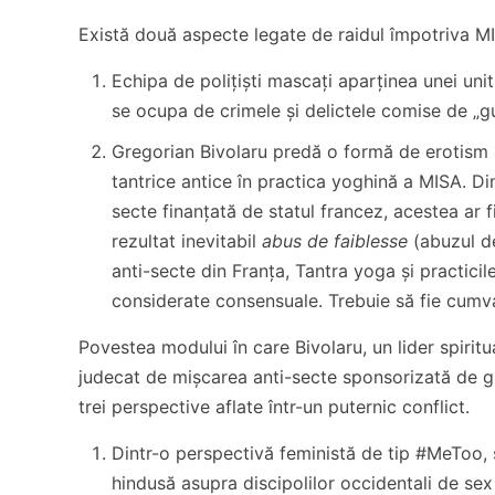
Există două aspecte legate de raidul împotriva MI
Echipa de polițiști mascați aparținea unei uni
se ocupa de crimele și delictele comise de „guru
Gregorian Bivolaru predă o formă de erotism sa
tantrice antice în practica yoghină a MISA. Di
secte finanțată de statul francez, acestea ar 
rezultat inevitabil
abus de faiblesse
(abuzul de 
anti-secte din Franța, Tantra yoga și practicil
considerate consensuale. Trebuie să fie cumva i
Povestea modului în care Bivolaru, un lider spiritu
judecat de mișcarea anti-secte sponsorizată de g
trei perspective aflate într-un puternic conflict.
Dintr-o perspectivă feministă de tip #MeToo,
hindusă asupra discipolilor occidentali de sex