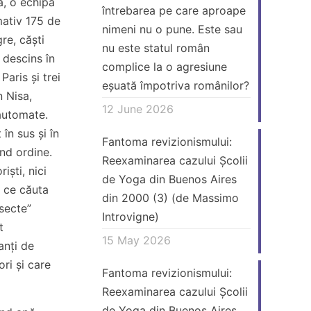
a, o echipă
întrebarea pe care aproape
ativ 175 de
nimeni nu o pune. Este sau
gre, căști
nu este statul român
a descins în
complice la o agresiune
Paris și trei
eșuată împotriva românilor?
n Nisa,
12 June 2026
automate.
 în sus și în
Fantoma revizionismului:
ând ordine.
Reexaminarea cazului Școlii
riști, nici
de Yoga din Buenos Aires
a ce căuta
din 2000 (3) (de Massimo
„secte”
Introvigne)
t
15 May 2026
anți de
ri și care
Fantoma revizionismului:
Reexaminarea cazului Școlii
de Yoga din Buenos Aires