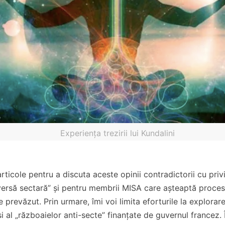
Experiența trezirii lui Kundalini
rticole pentru a discuta aceste opinii contradictorii cu privi
oversă sectară” și pentru membrii MISA care așteaptă proces
prevăzut. Prin urmare, îmi voi limita eforturile la explorar
și al „războaielor anti-secte” finanțate de guvernul francez. 