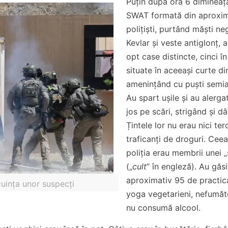
Puțin după ora 6 dimineaț
SWAT formată din aproxim
polițiști, purtând măști ne
Kevlar și veste antiglonț, 
opt case distincte, cinci în 
situate în aceeași curte di
amenințând cu puști semi
Au spart ușile și au alergat
jos pe scări, strigând și d
Țintele lor nu erau nici tero
traficanți de droguri. Cee
poliția erau membrii unei 
(„
cult
” în engleză). Au găsi
aproximativ 95 de practic
uința unor suspecți
yoga vegetarieni, nefumăto
nu consumă alcool.