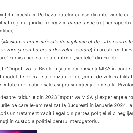
nțelor acestuia. Pe baza datelor culese din interviurile curs
ălcat regimul juridic francez al
garde à vue
(reținereapentru
liției).
 (
Mission interministérielle de vigilance et de lutte contre l
torizare și combatere a derivelor sectare
) în arestarea lui B
e” și misiunea sa de a controla „sectele” din Franța.
te” împotriva lui Bivolaru și a cinci cursanți MISA în context
t modul de operare al acuzațiilor de „abuz de vulnerabilitat
scutate implicațiile sale asupra situației juridice a lui Bivola
e despre raidurile din 2023 împotriva MISA și experiențele r
iurile pe care le-am realizat la București în ianuarie 2024, l
is un tratament vădit ilegal din partea poliției și o neglij
inuți în custodia poliției pentru interogatoriu.