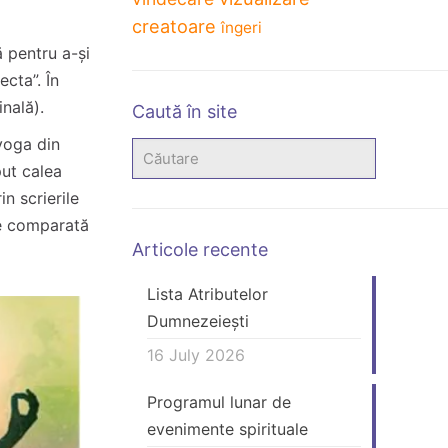
creatoare
îngeri
 pentru a-și
ecta”. În
nală).
Caută în site
 yoga din
put calea
in scrierile
gie comparată
Articole recente
Lista Atributelor
Dumnezeiești
16 July 2026
Programul lunar de
evenimente spirituale