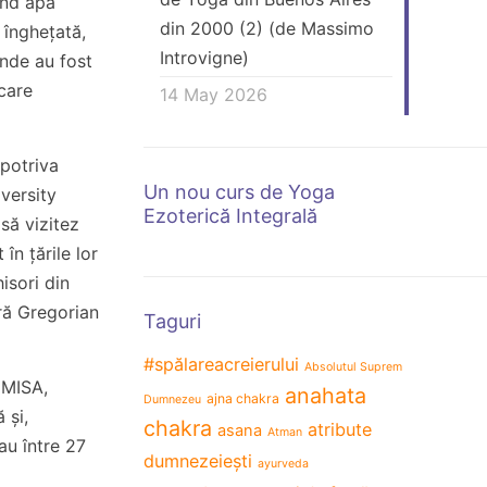
bând apă
din 2000 (2) (de Massimo
a înghețată,
Introvigne)
 unde au fost
 care
14 May 2026
mpotriva
Un nou curs de Yoga
versity
Ezoterică Integrală
să vizitez
în țările lor
hisori din
ără Gregorian
Taguri
#spălareacreierului
Absolutul Suprem
 MISA,
anahata
ajna chakra
Dumnezeu
 și,
chakra
atribute
asana
Atman
au între 27
dumnezeiești
ayurveda