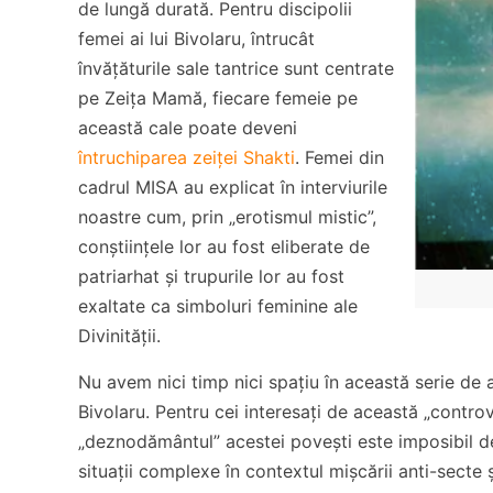
de lungă durată. Pentru discipolii
femei ai lui Bivolaru, întrucât
învățăturile sale tantrice sunt centrate
pe Zeița Mamă, fiecare femeie pe
această cale poate deveni
întruchiparea zeiței Shakti
. Femei din
cadrul MISA au explicat în interviurile
noastre cum, prin „erotismul mistic”,
conștiințele lor au fost eliberate de
patriarhat și trupurile lor au fost
exaltate ca simboluri feminine ale
Divinității.
Nu avem nici timp nici spațiu în această serie de a
Bivolaru. Pentru cei interesați de această „contr
„deznodământul” acestei povești este imposibil de 
situații complexe în contextul mișcării anti-secte 