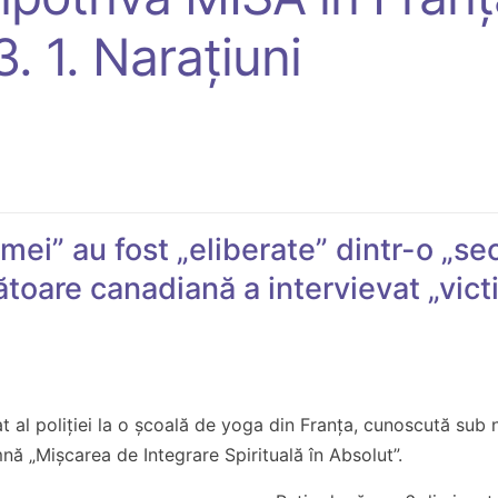
 1. Narațiuni
emei” au fost „eliberate” dintr-o „se
toare canadiană a intervievat „vict
at al poliției la o școală de yoga din Franța, cunoscută sub
ă „Mișcarea de Integrare Spirituală în Absolut”.