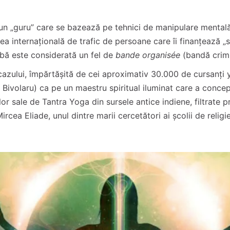
un „guru” care se bazează pe tehnici de manipulare mentală
ea internațională de trafic de persoane care îi finanțează „s
rabă este considerată un fel de
bande organisée
(bandă crimi
a cazului, împărtășită de cei aproximativ 30.000 de cursanți
 Bivolaru) ca pe un maestru spiritual iluminat care a conce
lor sale de Tantra Yoga din sursele antice indiene, filtrate pr
Mircea Eliade, unul dintre marii cercetători ai școlii de reli