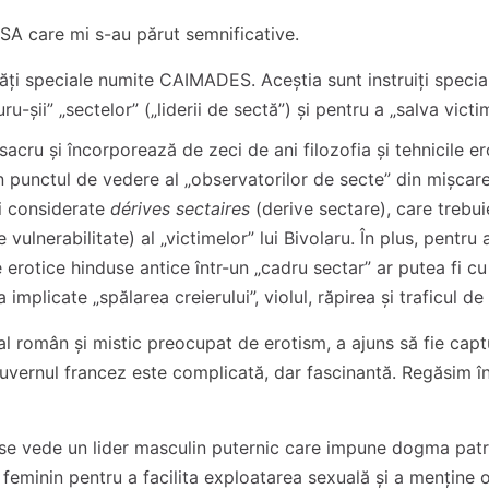
SA care mi s-au părut semnificative.
tăți speciale numite CAIMADES. Aceștia sunt instruiți specia
-șii” „sectelor” („liderii de sectă”) și pentru a „salva victim
cru și încorporează de zeci de ani filozofia și tehnicile er
n punctul de vedere al „observatorilor de secte” din mișcare
fi considerate
dérives sectaires
(derive sectare), care trebui
vulnerabilitate) al „victimelor” lui Bivolaru. În plus, pentru a
e erotice hinduse antice într-un „cadru sectar” ar putea fi c
mplicate „spălarea creierului”, violul, răpirea și traficul d
al român și mistic preocupat de erotism, a ajuns să fie capt
uvernul francez este complicată, dar fascinantă. Regăsim î
 se vede un lider masculin puternic care impune dogma patr
 feminin pentru a facilita exploatarea sexuală și a menține o