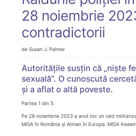
28 noiembrie 2023.
contradictorii
de Susan J. Palmer
Autoritățile susțin că „niște f
sexuală”. O cunoscută cercetă
și a aflat o altă poveste.
Partea 1 din 5.
Pe 28 noiembrie 2023 a avut loc un raid militariz
MISA în România și Atman în Europa. MISA înseamn