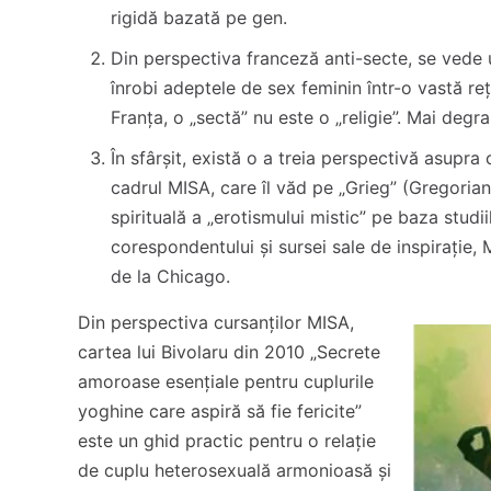
rigidă bazată pe gen.
Din perspectiva franceză anti-secte, se vede 
înrobi adeptele de sex feminin într-o vastă reț
Franța, o „sectă” nu este o „religie”. Mai deg
În sfârșit, există o a treia perspectivă asupr
cadrul MISA, care îl văd pe „Grieg” (Gregorian
spirituală a „erotismului mistic” pe baza studii
corespondentului și sursei sale de inspirație, 
de la Chicago.
Din perspectiva cursanților MISA,
cartea lui Bivolaru din 2010 „Secrete
amoroase esențiale pentru cuplurile
yoghine care aspiră să fie fericite”
este un ghid practic pentru o relație
de cuplu heterosexuală armonioasă și