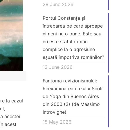
28 June 2026
Portul Constanța și
întrebarea pe care aproape
nimeni nu o pune. Este sau
nu este statul român
complice la o agresiune
eșuată împotriva românilor?
12 June 2026
Fantoma revizionismului:
Reexaminarea cazului Școlii
de Yoga din Buenos Aires
re la cazul
din 2000 (3) (de Massimo
ul,
Introvigne)
ea acestei
15 May 2026
În acest