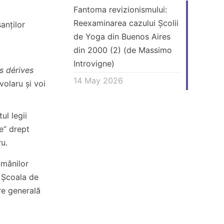
Fantoma revizionismului:
Reexaminarea cazului Școlii
anților
de Yoga din Buenos Aires
din 2000 (2) (de Massimo
Introvigne)
es dérives
14 May 2026
ivolaru și voi
ul legii
e” drept
ru.
omânilor
a Școala de
are generală