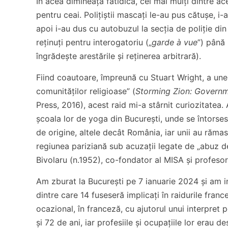
În acea dimineață fatidică, cei mai mulți dintre ac
pentru ceai. Polițiștii mascați le-au pus cătușe, i-
apoi i-au dus cu autobuzul la secția de poliție din N
reținuți pentru interogatoriu („
garde à vue
”) până
îngrădește arestările și reținerea arbitrară).
Fiind coautoare, împreună cu Stuart Wright, a unei
comunităților religioase” (
Storming Zion: Governm
Press, 2016), acest raid mi-a stârnit curiozitatea
școala lor de yoga din București, unde se întorseseră
de origine, altele decât România, iar unii au rămas 
regiunea pariziană sub acuzații legate de „abuz de
Bivolaru (n.1952), co-fondator al MISA și profesor 
Am zburat la București pe 7 ianuarie 2024 și am in
dintre care 14 fuseseră implicați în raidurile franc
ocazional, în franceză, cu ajutorul unui interpret
și 72 de ani, iar profesiile și ocupațiile lor erau de