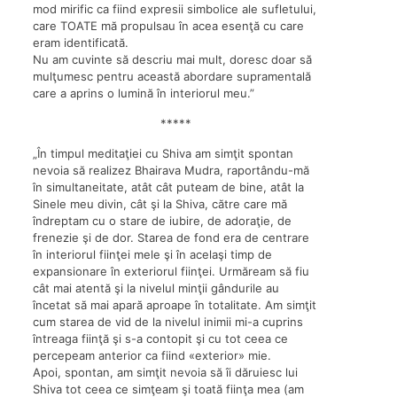
mod mirific ca fiind expresii simbolice ale sufletului,
care TOATE mă propulsau în acea esenţă cu care
eram identificată.
Nu am cuvinte să descriu mai mult, doresc doar să
mulţumesc pentru această abordare supramentală
care a aprins o lumină în interiorul meu.”
*****
„În timpul meditaţiei cu Shiva am simţit spontan
nevoia să realizez Bhairava Mudra, raportându-mă
în simultaneitate, atât cât puteam de bine, atât la
Sinele meu divin, cât şi la Shiva, către care mă
îndreptam cu o stare de iubire, de adoraţie, de
frenezie şi de dor. Starea de fond era de centrare
în interiorul fiinţei mele şi în acelaşi timp de
expansionare în exteriorul fiinţei. Urmăream să fiu
cât mai atentă şi la nivelul minţii gândurile au
încetat să mai apară aproape în totalitate. Am simţit
cum starea de vid de la nivelul inimii mi-a cuprins
întreaga fiinţă şi s-a contopit şi cu tot ceea ce
percepeam anterior ca fiind «exterior» mie.
Apoi, spontan, am simţit nevoia să îi dăruiesc lui
Shiva tot ceea ce simţeam şi toată fiinţa mea (am