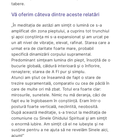
tabere.
Vă oferim câteva dintre aceste relatări
„În meditația de astăzi am simţit o lumină ce s-a
amplificat din zona pieptului, a cuprins tot trunchiul
şi apoi conştiinţa mi s-a expansionat şi am urcat pe
un alt nivel de vibraţie, elevat, rafinat. Starea care a
urmat era de claritate foarte mare, probabil
specifică dinamizării corpului supramental.
Predominant simţeam lumina din piept, însoţită de o
bucurie globală, căldură interioară şi o înflorire,
renaştere; starea de A FI pur şi simplu.
Atunci am ştiut ce înseamnă de fapt o stare de
trezire supramentală, comparativ cu cea de pâclă în
care de multe ori mă zbat. Totul era foarte clar:
mirosurile, sunetele. Nimic nu mă deranja, căci de
fapt eu le înglobasem în conștiință. Eram într-o
postură foarte verticală, neclintită, neobosită.
După această meditaţie, s-a trecut la meditaţia de
comuniune cu Sinele Ghidului Spiritual şi am simţit
o enormă iubire. Am simţit că el ne iubeşte şi ne
susţine pentru a ne ajuta să ne revelăm Sinele aici,
acum!”