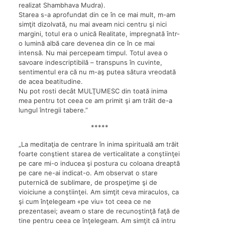
realizat Shambhava Mudra).
Starea s-a aprofundat din ce în ce mai mult, m-am
simţit dizolvată, nu mai aveam nici centru şi nici
margini, totul era o unică Realitate, impregnată într-
o lumină albă care devenea din ce în ce mai
intensă. Nu mai percepeam timpul. Totul avea o
savoare indescriptibilă – transpuns în cuvinte,
sentimentul era că nu m-aş putea sătura vreodată
de acea beatitudine.
Nu pot rosti decât MULŢUMESC din toată inima
mea pentru tot ceea ce am primit şi am trăit de-a
lungul întregii tabere.”
*****
„La meditaţia de centrare în inima spirituală am trăit
foarte conştient starea de verticalitate a conştiinţei
pe care mi-o inducea şi postura cu coloana dreaptă
pe care ne-ai indicat-o. Am observat o stare
puternică de sublimare, de prospeţime şi de
vioiciune a conştiinţei. Am simţit ceva miraculos, ca
şi cum înţelegeam «pe viu» tot ceea ce ne
prezentasei; aveam o stare de recunoştinţă faţă de
tine pentru ceea ce înţelegeam. Am simţit că intru