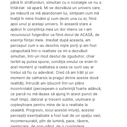
până în străfunduri, simultan cu o nostalgie ce nu a
întârziat să apară. Mi se dezvăluia un univers care,
pe măsură ce mă abandonam lui, simţeam cum mă
înalţă în mine însămi şi cum devin una cu el, fiind
apoi unul şi acelaşi univers. În această stare a
apărut în conştiinţa mea un dor imens ce l-am
recunoscut fulgerător ca fiind dorul de ACASĂ, de
esenţa fiinţei mele. Imediat după aceasta, am
perceput cum s-au deschis nişte porţi şi am fost
catapultată într-o realitate ce mi-a dezvăluit
simultan, într-un mod destul de zguduitor, chiar
teribil aş putea spune, condiţia omului ce eram în
acel moment şi realitatea a ceea ce sunt sau ar
trebui să fiu cu adevărat. Cred că am trăit şi un
moment de catharsis la pragul dintre aceste două
realităţi, întrucât am izbucnit într-un plâns
incontrolabil (percepeam o suferinţă foarte adâncă,
ce parcă nu mă lăsase să ajung în acest punct de
mult timp), datorat şi trecerii subite, uluitoare şi
copleşitoare pentru mine de la o realitate la
cealaltă. Progresiv, locul acestei intuiţii, acestei
percepţii esenţializate a fost luat de un spaţiu vast,
incomensurabil, plin de lumină, pace, tăcere,
nemişcare, de non-gând, de o cuprindere