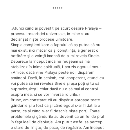
*****
„Atunci când ai povestit pe scurt despre Pralaya ‒
procesul resorbției universale, în mine s-au
declanşat nişte procese uimitoare.
Simpla conştientizare a faptului că aş putea să nu
mai exist, nici măcar ca şi conştiinţă, a generat o
hotărâre şi o voinţă imensă de a-mi revela Sinele.
Deoarece la început încă nu reuşeam să mă
stabilizez în inima spirituală, i-am zis egoului meu:
«Amice, dacă vine Pralaya peste noi, dispărem
amândoi. Dacă, în schimb, eşti cooperant, atunci eu
voi putea să îmi revelez Sinele şi aşa poţi şi tu să
supravieţuieşti, chiar dacă nu o să mai ai control
asupra mea, ci se vor inversa rolurile.»
Brusc, am constatat că au dispărut aproape toate
gândurile şi a fost ca şi când egoul s-ar fi dat la o
parte, ca şi când s-ar fi deschis nişte porţi. Toate
problemele şi gândurile au devenit ca un fel de praf
în faţa ideii de disoluţie. Am putut astfel să percep
o stare de linişte, de pace, de regăsire. Am început