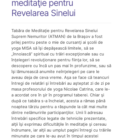
meditaţie pentru
Revelarea Sinelui
Tabăra de Meditaţie pentru Revelarea Sinelui
Suprem Nemuritor (ATMAN) de la Braşov a fost
prilej pentru peste o mie de cursanţi ai şcolii de
yoga MISA să îşi depăşească limitele, să se
„înnoiască” spiritual cu trăiri excepţionale sau cu
înţelegeri revoluţionare pentru fiinţa lor, să se
descopere cu încă un pas mai în profunzime, sau să
îşi lămurească anumite neînţelegeri pe care le
aveau deja de ceva vreme. Aşa se face că teancuri
întregi de relatări şi întrebări au aşteptat zi de zi pe
masa profesorului de yoga Nicolae Catrina, care le-
a acordat ore în şir în programul taberei. Chiar şi
după ce tabăra s-a încheiat, acesta a rămas până
noaptea târziu pentru a răspunde la cât mai multe
dintre nelămuririle participanţilor. Unii îi adresau
întrebări specifice legate de tehnicile prezentate,
alţii îşi exprimau dificultăţile în meditaţie şi cereau
îndrumare, iar alţii au umplut pagini întregi cu trăirile
minunate pe care le-au avut în timpul acestei