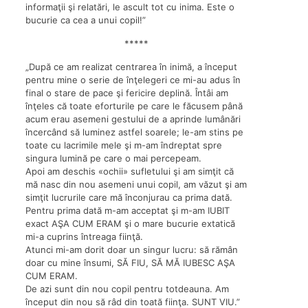
informaţii şi relatări, le ascult tot cu inima. Este o
bucurie ca cea a unui copil!”
*****
„După ce am realizat centrarea în inimă, a început
pentru mine o serie de înţelegeri ce mi-au adus în
final o stare de pace şi fericire deplină. Întâi am
înţeles că toate eforturile pe care le făcusem până
acum erau asemeni gestului de a aprinde lumânări
încercând să luminez astfel soarele; le-am stins pe
toate cu lacrimile mele şi m-am îndreptat spre
singura lumină pe care o mai percepeam.
Apoi am deschis «ochii» sufletului şi am simţit că
mă nasc din nou asemeni unui copil, am văzut şi am
simţit lucrurile care mă înconjurau ca prima dată.
Pentru prima dată m-am acceptat şi m-am IUBIT
exact AŞA CUM ERAM şi o mare bucurie extatică
mi-a cuprins întreaga fiinţă.
Atunci mi-am dorit doar un singur lucru: să rămân
doar cu mine însumi, SĂ FIU, SĂ MĂ IUBESC AŞA
CUM ERAM.
De azi sunt din nou copil pentru totdeauna. Am
început din nou să râd din toată fiinţa. SUNT VIU.”