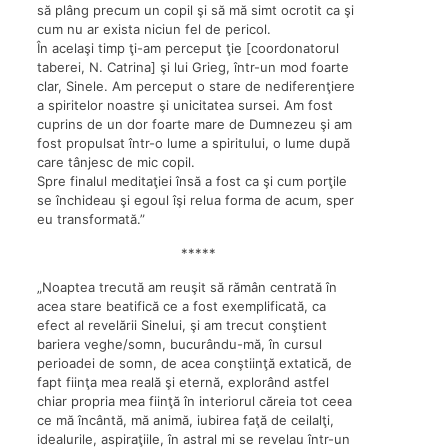
să plâng precum un copil şi să mă simt ocrotit ca şi
cum nu ar exista niciun fel de pericol.
În acelaşi timp ţi-am perceput ţie [coordonatorul
taberei, N. Catrina] şi lui Grieg, într-un mod foarte
clar, Sinele. Am perceput o stare de nediferenţiere
a spiritelor noastre şi unicitatea sursei. Am fost
cuprins de un dor foarte mare de Dumnezeu şi am
fost propulsat într-o lume a spiritului, o lume după
care tânjesc de mic copil.
Spre finalul meditaţiei însă a fost ca şi cum porţile
se închideau şi egoul îşi relua forma de acum, sper
eu transformată.”
*****
„Noaptea trecută am reuşit să rămân centrată în
acea stare beatifică ce a fost exemplificată, ca
efect al revelării Sinelui, şi am trecut conştient
bariera veghe/somn, bucurându-mă, în cursul
perioadei de somn, de acea conştiinţă extatică, de
fapt fiinţa mea reală şi eternă, explorând astfel
chiar propria mea fiinţă în interiorul căreia tot ceea
ce mă încântă, mă animă, iubirea faţă de ceilalţi,
idealurile, aspiraţiile, în astral mi se revelau într-un