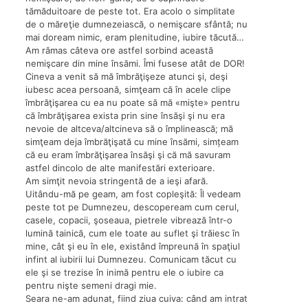
tămăduitoare de peste tot. Era acolo o simplitate
de o măreţie dumnezeiască, o nemişcare sfântă; nu
mai doream nimic, eram plenitudine, iubire tăcută…
Am rămas câteva ore astfel sorbind această
nemişcare din mine însămi. Îmi fusese atât de DOR!
Cineva a venit să mă îmbrăţişeze atunci şi, deşi
iubesc acea persoană, simţeam că în acele clipe
îmbrăţişarea cu ea nu poate să mă «mişte» pentru
că îmbrăţişarea exista prin sine însăşi şi nu era
nevoie de altceva/altcineva să o împlinească; mă
simţeam deja îmbrăţişată cu mine însămi, simțeam
că eu eram îmbrăţişarea însăşi şi că mă savuram
astfel dincolo de alte manifestări exterioare.
Am simţit nevoia stringentă de a ieşi afară.
Uitându-mă pe geam, am fost copleşită: Îl vedeam
peste tot pe Dumnezeu, descopeream cum cerul,
casele, copacii, şoseaua, pietrele vibrează într-o
lumină tainică, cum ele toate au suflet şi trăiesc în
mine, cât şi eu în ele, existând împreună în spaţiul
infint al iubirii lui Dumnezeu. Comunicam tăcut cu
ele şi se trezise în inimă pentru ele o iubire ca
pentru nişte semeni dragi mie.
Seara ne-am adunat, fiind ziua cuiva: când am intrat