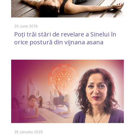
20 June 2019
Poți trăi stări de revelare a Sinelui în
orice postură din vijnana asana
26
O
M
î
I
26 January 2025