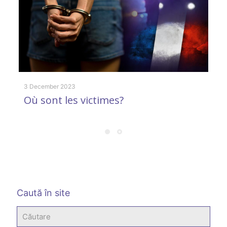
3 December 2023
Où sont les victimes?
9 
O
p
Caută în site