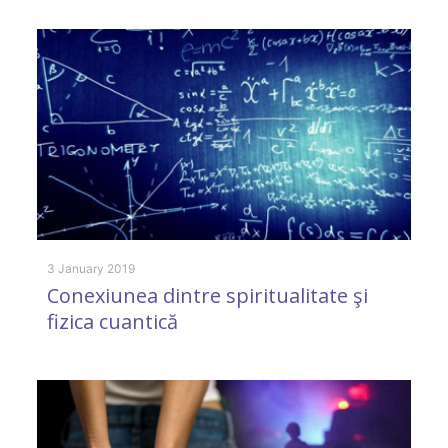
A
p
A
3 January 2019
Conexiunea dintre spiritualitate şi
fizica cuantică
11
C
e