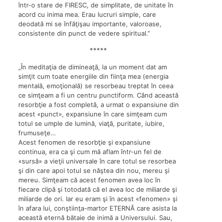
într-o stare de FIRESC, de simplitate, de unitate în
acord cu inima mea. Erau lucruri simple, care
deodată mi se înfăţişau importante, valoroase,
consistente din punct de vedere spiritual.”
*****
„În meditaţia de dimineaţă, la un moment dat am
simţit cum toate energiile din fiinţa mea (energia
mentală, emoţională) se resorbeau treptat în ceea
ce simţeam a fi un centru punctiform. Când această
resorbţie a fost completă, a urmat o expansiune din
acest «punct», expansiune în care simţeam cum
totul se umple de lumină, viaţă, puritate, iubire,
frumuseţe…
Acest fenomen de resorbţie şi expansiune
continua, era ca şi cum mă aflam într-un fel de
«sursă» a vieţii universale în care totul se resorbea
şi din care apoi totul se năştea din nou, mereu şi
mereu. Simţeam că acest fenomen avea loc în
fiecare clipă şi totodată că el avea loc de miliarde şi
miliarde de ori. Iar eu eram şi în acest «fenomen» şi
în afara lui, conştiinţa-martor ETERNĂ care asista la
această eternă bătaie de inimă a Universului. Sau,