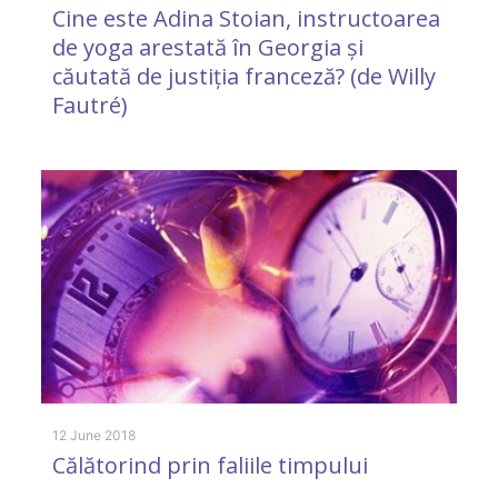
Cine este Adina Stoian, instructoarea
de yoga arestată în Georgia și
căutată de justiția franceză? (de Willy
Fautré)
26
A
a
12 June 2018
Călătorind prin faliile timpului
29