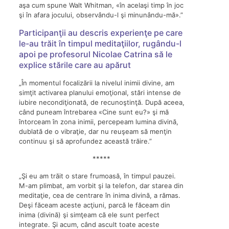
aşa cum spune Walt Whitman, «în acelaşi timp în joc
şi în afara jocului, observându-l şi minunându-mă».”
Participanţii au descris experienţe pe care
le-au trăit în timpul meditaţiilor, rugându-l
apoi pe profesorul Nicolae Catrina să le
explice stările care au apărut
„În momentul focalizării la nivelul inimii divine, am
simţit activarea planului emoţional, stări intense de
iubire necondiţionată, de recunoştinţă. După aceea,
când puneam întrebarea «Cine sunt eu?» şi mă
întorceam în zona inimii, percepeam lumina divină,
dublată de o vibraţie, dar nu reuşeam să menţin
continuu şi să aprofundez această trăire.”
*****
„Şi eu am trăit o stare frumoasă, în timpul pauzei.
M-am plimbat, am vorbit şi la telefon, dar starea din
meditaţie, cea de centrare în inima divină, a rămas.
Deşi făceam aceste acţiuni, parcă le făceam din
inima (divină) şi simţeam că ele sunt perfect
integrate. Şi acum, când ascult toate aceste