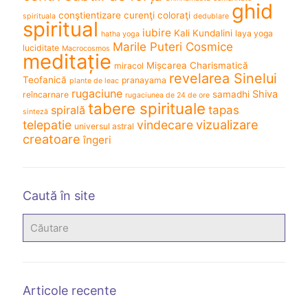
ghid
conştientizare
curenţi coloraţi
spirituala
dedublare
spiritual
iubire
Kali
Kundalini
laya yoga
hatha yoga
Marile Puteri Cosmice
luciditate
Macrocosmos
meditație
Mișcarea Charismatică
miracol
revelarea Sinelui
Teofanică
pranayama
plante de leac
rugaciune
Shiva
samadhi
reîncarnare
rugaciunea de 24 de ore
tabere spirituale
spirală
tapas
sinteză
vizualizare
telepatie
vindecare
universul astral
creatoare
îngeri
Caută în site
Articole recente