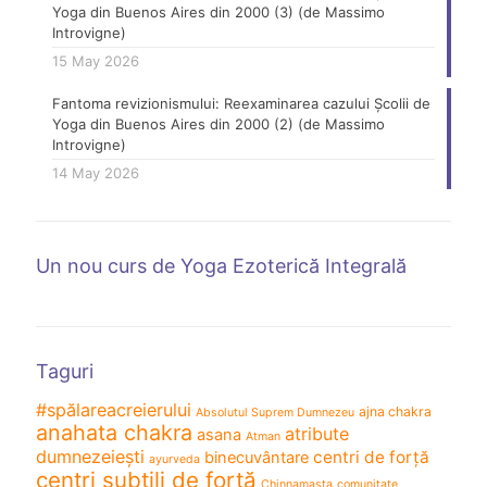
Yoga din Buenos Aires din 2000 (3) (de Massimo
Introvigne)
15 May 2026
Fantoma revizionismului: Reexaminarea cazului Școlii de
Yoga din Buenos Aires din 2000 (2) (de Massimo
Introvigne)
14 May 2026
Un nou curs de Yoga Ezoterică Integrală
Taguri
#spălareacreierului
ajna chakra
Absolutul Suprem Dumnezeu
anahata chakra
atribute
asana
Atman
dumnezeiești
centri de forță
binecuvântare
ayurveda
centri subtili de forță
Chinnamasta
comunitate