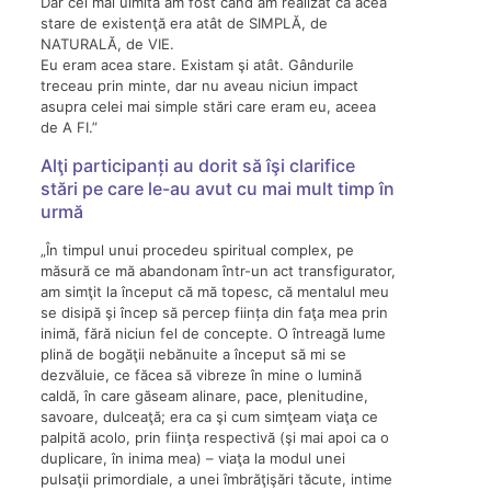
Dar cel mai uimită am fost când am realizat că acea
stare de existenţă era atât de SIMPLĂ, de
NATURALĂ, de VIE.
Eu eram acea stare. Existam şi atât. Gândurile
treceau prin minte, dar nu aveau niciun impact
asupra celei mai simple stări care eram eu, aceea
de A FI.”
Alţi participanți au dorit să îşi clarifice
stări pe care le-au avut cu mai mult timp în
urmă
„În timpul unui procedeu spiritual complex, pe
măsură ce mă abandonam într-un act transfigurator,
am simţit la început că mă topesc, că mentalul meu
se disipă şi încep să percep ființa din faţa mea prin
inimă, fără niciun fel de concepte. O întreagă lume
plină de bogăţii nebănuite a început să mi se
dezvăluie, ce făcea să vibreze în mine o lumină
caldă, în care găseam alinare, pace, plenitudine,
savoare, dulceaţă; era ca şi cum simţeam viaţa ce
palpită acolo, prin fiinţa respectivă (şi mai apoi ca o
duplicare, în inima mea) – viaţa la modul unei
pulsaţii primordiale, a unei îmbrăţişări tăcute, intime