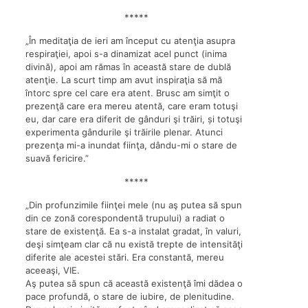
*****
„În meditaţia de ieri am început cu atenţia asupra
respiraţiei, apoi s-a dinamizat acel punct (inima
divină), apoi am rămas în această stare de dublă
atenţie. La scurt timp am avut inspiraţia să mă
întorc spre cel care era atent. Brusc am simţit o
prezenţă care era mereu atentă, care eram totuşi
eu, dar care era diferit de gânduri şi trăiri, și totuşi
experimenta gândurile şi trăirile plenar. Atunci
prezenţa mi-a inundat fiinţa, dându-mi o stare de
suavă fericire.”
*****
„Din profunzimile fiinţei mele (nu aş putea să spun
din ce zonă corespondentă trupului) a radiat o
stare de existenţă. Ea s-a instalat gradat, în valuri,
deşi simţeam clar că nu există trepte de intensităţi
diferite ale acestei stări. Era constantă, mereu
aceeaşi, VIE.
Aş putea să spun că această existenţă îmi dădea o
pace profundă, o stare de iubire, de plenitudine.