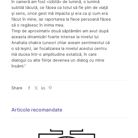
în cameră am fost «izbită» de lumină, o lumină
subtilă tăcută, ce făcea ca totul să fie plin de viaţă
şi sens, orice gest mă impacta şi era ca şi cum era
făcut în mine, iar raportarea la fiece persoană făcea
să o regăsesc în inima mea.
Timp de aproximativ două săptămâni am avut după
aceasta dinamizări foarte intense la nivelul lui
Anahata chakra (uneori chiar aveam sentimentul că
o să leşin), iar focalizarea la nivelul acestui centru
mă ducea într-o amplitudine extatică, în care
dialogul cu alte fiinţe devenea un dialog cu mine
însămi.”
Share
Articole recomandate