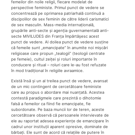
femeilor din noile religii, fiecare modelat de
perspective feministe. Primul punct de vedere se
concentrează pe oprimarea patriarhală continuă a
discipolilor de sex feminin de către liderii carismatici
de sex masculin. Mass-media internațională,
grupările anti-secte și agenția guvernamentală anti-
secte MIVILUDES din Franța împărtășesc acest
punct de vedere. Al doilea punct de vedere susține
că femeile sunt „emancipate” în anumite noi mișcări
religioase care propun „tealogii” (teologii centrate
pe femeie), cultul zeiței și roluri importante în
conducere și ritual – roluri care le-au fost refuzate
în mod tradițional în religiile avraamice.
Există însă și un al treilea punct de vedere, avansat
de un mic contingent de cercetătoare feministe
care au propus o abordare mai nuanțată. Acestea
contestă paradigmele care prezintă o dihotomie
falsă a femeilor ca fiind fie emancipate, fie
subordonate. Pe baza muncii lor de teren, aceste
cercetătoare observă că persoanele intervievate de
ele au raportat adesea experiențe de emancipare în
cadrul unor instituții aparent opresive, dominate de
bărbați. Ele sunt de acord că relațiile de putere în