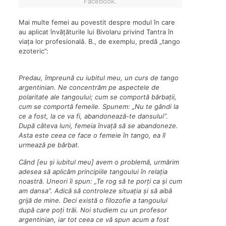
Facebook.
Mai multe femei au povestit despre modul în care
au aplicat învățăturile lui Bivolaru privind Tantra în
viața lor profesională. B., de exemplu, predă „tango
ezoteric”:
Predau, împreună cu iubitul meu, un curs de tango
argentinian. Ne concentrăm pe aspectele de
polaritate ale tangoului; cum se comportă bărbații,
cum se comportă femeile. Spunem: „Nu te gândi la
ce a fost, la ce va fi, abandonează-te dansului”.
După câteva luni, femeia învață să se abandoneze.
Asta este ceea ce face o femeie în tango, ea îl
urmează pe bărbat.
Când [eu și iubitul meu] avem o problemă, urmărim
adesea să aplicăm principiile tangoului în relația
noastră. Uneori îi spun: „Te rog să te porți ca și cum
am dansa”. Adică să controleze situația și să aibă
grijă de mine. Deci există o filozofie a tangoului
după care poți trăi. Noi studiem cu un profesor
argentinian, iar tot ceea ce vă spun acum a fost