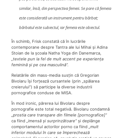
similar, însă, din perspectiva femeii. Se pare că femeia
este considerată un instrument pentru bărbat;
bărbatul este subiectul, iar femeia este obiectul.
În schimb, Frisk constată că în lucrările
contemporane despre Tantra ale lui Mihai și Adina
Stoian de la școala Natha Yoga din Danemarca,
„textele pun la fel de mult accent pe experiența
feminină și pe cea masculină”.
Relatările din mass-media susțin că Gregorian
Bivolaru își forțează cursantele (prin „spălarea
creierului”) să participe la diverse industrii
pornografice conduse de MISA.
În mod ironic, părerea lui Bivolaru despre
pornografie este total negativă. Bivolaru condamnă
„prostia care transpare din filmele [pornografice]”
ca fiind
„imensă și surprinzătoare”
și deplânge
comportamentul actorilor porno ca fiind
„mult
inferior modului în care se împerechează