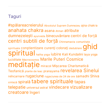
Taguri
#spălareacreierului
ajna chakra
Absolutul Suprem Dumnezeu
anahata chakra
atribute
asana
Atman
dumnezeiești
centri de forță
binecuvântare
ayurveda
centri subtili de forță
Chinnamasta
comunitate
ghid
conştientizare
curenţi coloraţi
spirituala
dedublare
spiritual
iubire
Kali
Kundalini
laya yoga
hatha yoga
Marile Puteri Cosmice
luciditate
Macrocosmos
meditație
Mișcarea Charismatică
miracol
revelarea Sinelui
Teofanică
pranayama
plante de leac
rugaciune
Shiva
samadhi
reîncarnare
rugaciunea de 24 de ore
tabere spirituale
spirală
tapas
sinteză
vizualizare
telepatie
vindecare
universul astral
creatoare
îngeri