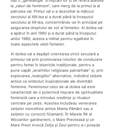
sau o „genealogie” a mișcării lor și se referă adesea
la „valuri de feminism”, care merg de la primul la al
patrulea val. Primul val s-a dezvoltat la mijlocul
secolului al XIX-lea și a durat până la începutul
secolului al XX-lea, concentrându-se în principal pe
asigurarea dreptului de vot al femeilor. Al doilea val
a apărut în anii 1960 și a durat până la începutul
anilor 1980; acesta a militat pentru egalitate în
toate aspectele vieții femeilor.
Al doilea val a depășit orientarea strict seculară a
primului val prin promovarea rolurilor de conducere
pentru femei în bisericile tradiționale, pentru a
pune capăt „ierarhiilor religioase patriarhale” și, prin
explorarea „tealogiilor” alternative, indicând zeițele
antice ca simboluri inspiraționale ale divinității
feminine. Feminismul celui de-al doilea val este
caracterizat de o puternică mișcare de spiritualitate
feministă care a introdus credințe și ritualuri
centrate pe zeițe. Acestea includeau venerarea
zeițelor monolitice antice Mama Pământ sau a
zeițelor cu consorți fii/amanți. În Marele Rit al
Wiccanilor gardnerieni, o Mare Preoteasă și un
Mare Preot invocă Zeița și Zeul pentru a-i poseda