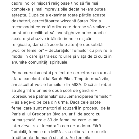
cadrul noilor mișcări religioase tind să fie mai
complexe și mai imprevizibile decât ne-am putea
aștepta. După ce a examinat toate părțile acestei
dezbateri, cercetătoarea wiccană Sarah Pike a
recomandat cercetătorilor care doresc să realizeze
un studiu echilibrat să investigheze orice practici
sexiste și abuzive întâlnite în noile mișcări
religioase, dar și să acorde o atenție deosebită
„vocilor femeilor” – declarațiilor femeilor cu privire la
modul în care își trăiesc rolurile și viața de zi cu zi în
anumite comunități spirituale.
Pe parcursul acestui proiect de cercetare am urmat
sfatul excelent al lui Sarah Pike. Timp de nouă zile,
am ascultat vocile femeilor din MISA. Dacă ar trebui
să aleg între primele două școli de gândire –
„opresiunea patriarhală” sau „emanciparea femeilor”
– aș alege-o pe cea din urmă. Dacă cele șapte
femei care sunt martori ai acuzării în procesul de la
Paris al lui Gregorian Bivolaru ar fi de acord cu
prima școală, cele 39 de femei pe care le-am
intervievat s-ar încadra în cea de-a doua. Fără
îndoială, femeile din MISA s-au eliberat de rolurile
tradiționale de mamă și soție. Au femeile