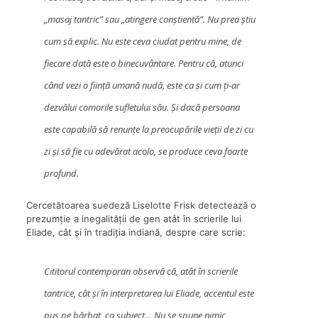
„masaj tantric” sau „atingere conștientă”. Nu prea știu
cum să explic. Nu este ceva ciudat pentru mine, de
fiecare dată este o binecuvântare. Pentru că, atunci
când vezi o ființă umană nudă, este ca și cum ți-ar
dezvălui comorile sufletului său. Și dacă persoana
este capabilă să renunțe la preocupările vieții de zi cu
zi și să fie cu adevărat acolo, se produce ceva foarte
profund.
Cercetătoarea suedeză Liselotte Frisk detectează o
prezumție a inegalității de gen atât în scrierile lui
Eliade, cât și în tradiția indiană, despre care scrie:
Cititorul contemporan observă că, atât în scrierile
tantrice, cât și în interpretarea lui Eliade, accentul este
pus pe bărbat, ca subiect… Nu se spune nimic