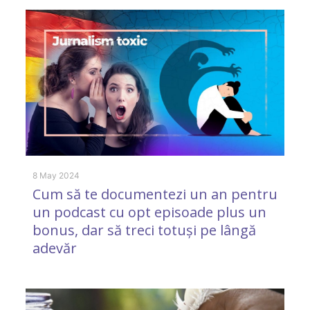
8 May 2024
10
Cum să te documentezi un an pentru
V
un podcast cu opt episoade plus un
n
bonus, dar să treci totuși pe lângă
adevăr