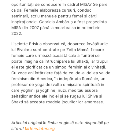
oportunități de conducere în cadrul MISA? Se pare
că da. Femeile elaborează cursuri, conduc
seminarii, scriu manuale pentru femei și cărți
inspiraționale. Gabriela Ambăruș a fost președinta
MISA din 2007 până la moartea sa în noiembrie
2022.
Liselotte Frisk a observat că, deoarece învățăturile
lui Bivolaru sunt centrate pe Zeița Mamă, fiecare
femeie care urmează această cale a Tantrei se
poate imagina ca întruchiparea lui Shakti, iar trupul
ei este glorificat ca un simbol feminin al divinității.
Cu zece ani întârziere față de cel de-al doilea val de
feminism din America, în îndepărtata Românie, un
profesor de yoga dezvolta o mișcare spirituală în
care yoghini și yoghine, nuzi, meditau asupra
zeităților antice ale Indiei și se rugau lui Shiva și
Shakti să accepte roadele jocurilor lor amoroase.
Articolul original în limba engleză este disponibil pe
site-ul
bitterwinter.org
.