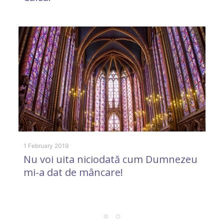
18
E
o
u
1 February 2019
Nu voi uita niciodată cum Dumnezeu
mi-a dat de mâncare!