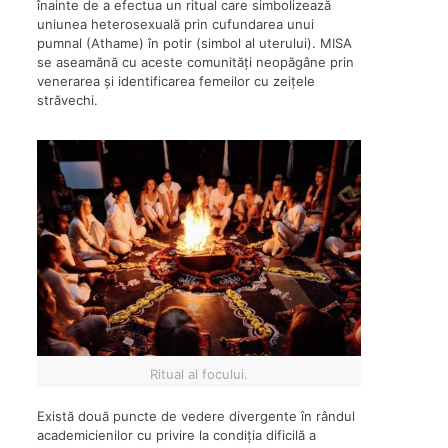
înainte de a efectua un ritual care simbolizează
uniunea heterosexuală prin cufundarea unui
pumnal (Athame) în potir (simbol al uterului). MISA
se aseamănă cu aceste comunități neopăgâne prin
venerarea și identificarea femeilor cu zeițele
străvechi.
Ritual al focului.
Există două puncte de vedere divergente în rândul
academicienilor cu privire la condiția dificilă a