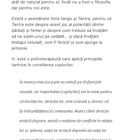
atât de natural pentru el, încât nu a fost o filozofie,
dar pentru noi este.
Există o asemănare între tango și Tantra, pentru că
Tantra este despre acest joc al polarității dintre
bărbați și femei și despre cum trebuie să învățăm
să ne iubim unul pe celălalt… și dacă învățăm
limbajul celuilalt, vom fi fericiți și vom ajunge la
armonie.
H. este o psihoterapeută care aplică principiile
tantrice în consilierea cuplurilor:
În munca mea [se pune accentul] pe disfuncțiile
sexuale, iar majoritatea [cuplurilor] vin la mine pentru
că dorința lor, atracția lor, este scăzută și doresc să
își îmbunătățească conexiunea. Atunci când atracția
erotică dispare, există o mulțime de conflicte în relația
lor și, adesea, viața lor erotică depinde de viața lor