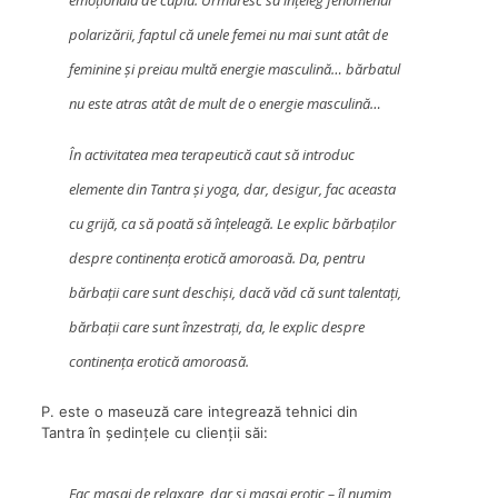
emoțională de cuplu.
Urmăresc să înțeleg fenomenul
polarizării, faptul că unele femei nu mai sunt atât de
feminine și preiau multă energie masculină… bărbatul
nu este atras atât de mult de o energie masculină…
În activitatea mea terapeutică caut să introduc
elemente din Tantra și yoga, dar, desigur, fac aceasta
cu grijă, ca să poată să înțeleagă. Le explic bărbaților
despre continența erotică amoroasă. Da, pentru
bărbații care sunt deschiși, dacă văd că sunt talentați,
bărbații care sunt înzestrați, da, le explic despre
continența erotică amoroasă.
P. este o maseuză care integrează tehnici din
Tantra în ședințele cu clienții săi:
Fac masaj de relaxare, dar și masaj erotic – îl numim