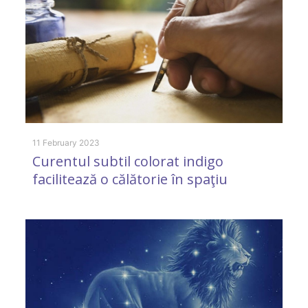
11
R
11 February 2023
Curentul subtil colorat indigo
facilitează o călătorie în spaţiu