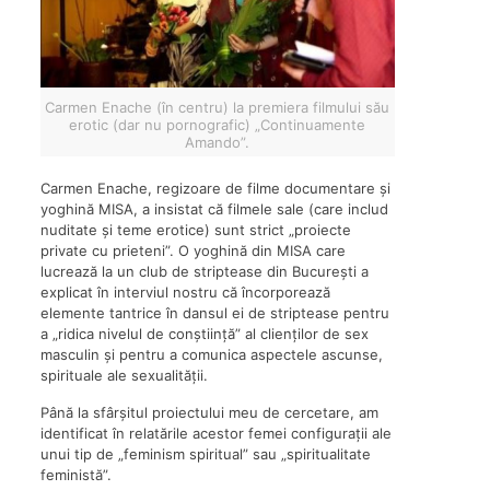
Carmen Enache (în centru) la premiera filmului său
erotic (dar nu pornografic) „Continuamente
Amando”.
Carmen Enache, regizoare de filme documentare și
yoghină MISA, a insistat că filmele sale (care includ
nuditate și teme erotice) sunt strict „proiecte
private cu prieteni”. O yoghină din MISA care
lucrează la un club de striptease din București a
explicat în interviul nostru că încorporează
elemente tantrice în dansul ei de striptease pentru
a „ridica nivelul de conștiință” al clienților de sex
masculin și pentru a comunica aspectele ascunse,
spirituale ale sexualității.
Până la sfârșitul proiectului meu de cercetare, am
identificat în relatările acestor femei configurații ale
unui tip de „feminism spiritual” sau „spiritualitate
feministă”.