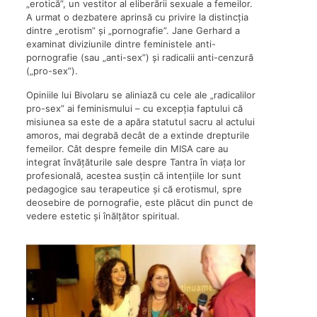
„erotică”, un vestitor al eliberării sexuale a femeilor.
A urmat o dezbatere aprinsă cu privire la distincția
dintre „erotism” și „pornografie”. Jane Gerhard a
examinat diviziunile dintre feministele anti-
pornografie (sau „anti-sex”) și radicalii anti-cenzură
(„pro-sex”).
Opiniile lui Bivolaru se aliniază cu cele ale „radicalilor
pro-sex” ai feminismului – cu excepția faptului că
misiunea sa este de a apăra statutul sacru al actului
amoros, mai degrabă decât de a extinde drepturile
femeilor. Cât despre femeile din MISA care au
integrat învățăturile sale despre Tantra în viața lor
profesională, acestea susțin că intențiile lor sunt
pedagogice sau terapeutice și că erotismul, spre
deosebire de pornografie, este plăcut din punct de
vedere estetic și înălțător spiritual.