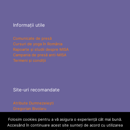
Informații utile
Comunicate de presă
Cursuri de yoga în România
Rapoarte și studii despre MISA
Campania de presă anti-MISA
Termeni și condiții
Site-uri recomandate
Atribute Dumnezeiești
Gregorian Bivolaru
Yogaesoteric
Folosim cookies pentru a vă asigura o experiență cât mai bună.
Mișcarea Charismatică Teofanică
Accesând în continuare acest site sunteți de acord cu utilizarea
Vindecare Spirituală