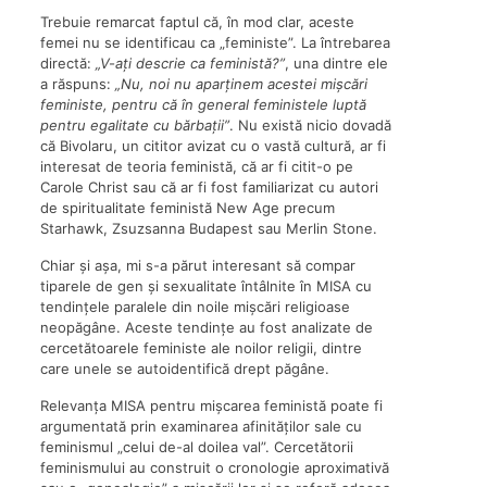
Trebuie remarcat faptul că, în mod clar, aceste
femei nu se identificau ca „feministe”. La întrebarea
directă:
„V-ați descrie ca feministă?”
, una dintre ele
a răspuns:
„Nu, noi nu aparținem acestei mișcări
feministe, pentru că în general feministele luptă
pentru egalitate cu bărbații”
. Nu există nicio dovadă
că Bivolaru, un cititor avizat cu o vastă cultură, ar fi
interesat de teoria feministă, că ar fi citit-o pe
Carole Christ sau că ar fi fost familiarizat cu autori
de spiritualitate feministă New Age precum
Starhawk, Zsuzsanna Budapest sau Merlin Stone.
Chiar și așa, mi s-a părut interesant să compar
tiparele de gen și sexualitate întâlnite în MISA cu
tendințele paralele din noile mișcări religioase
neopăgâne. Aceste tendințe au fost analizate de
cercetătoarele feministe ale noilor religii, dintre
care unele se autoidentifică drept păgâne.
Relevanța MISA pentru mișcarea feministă poate fi
argumentată prin examinarea afinităților sale cu
feminismul „celui de-al doilea val”. Cercetătorii
feminismului au construit o cronologie aproximativă