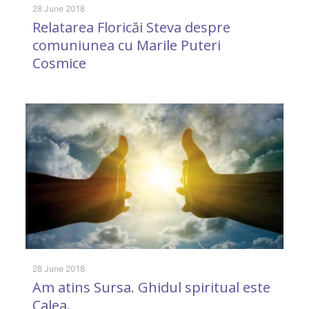
28 June 2018
Relatarea Floricăi Steva despre
comuniunea cu Marile Puteri
Cosmice
12
„
î
(
28 June 2018
Am atins Sursa. Ghidul spiritual este
Calea.