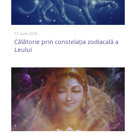
30
T
D
13 June 2018
Călătorie prin constelația zodiacală a
Leului
6 
O