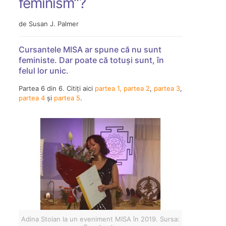
feminism”?
de Susan J. Palmer
Cursantele MISA ar spune că nu sunt
feministe. Dar poate că totuși sunt, în
felul lor unic.
Partea 6 din 6. Citiți aici
partea 1,
partea 2
,
partea 3
,
partea 4
și
partea 5
.
Adina Stoian la un eveniment MISA în 2019. Sursa: