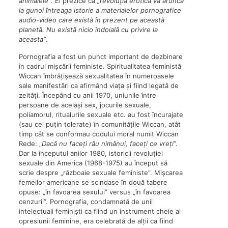
animalele”
. El prezice că
„revoluția erotică va arunca
la gunoi întreaga istorie a materialelor pornografice
audio-video care există în prezent pe această
planetă. Nu există nicio îndoială cu privire la
aceasta”
.
Pornografia a fost un punct important de dezbinare
în cadrul mișcării feministe. Spiritualitatea feministă
Wiccan îmbrățișează sexualitatea în numeroasele
sale manifestări ca afirmând viața și fiind legată de
zeități. Începând cu anii 1970, uniunile între
persoane de același sex, jocurile sexuale,
poliamorul, ritualurile sexuale etc. au fost încurajate
(sau cel puțin tolerate) în comunitățile Wiccan, atât
timp cât se conformau codului moral numit Wiccan
Rede: „
Dacă nu faceți rău nimănui, faceți ce vreți
”.
Dar la începutul anilor 1980, istoricii revoluției
sexuale din America (1968-1975) au început să
scrie despre „războaie sexuale feministe”. Mișcarea
femeilor americane se scindase în două tabere
opuse: „în favoarea sexului” versus „în favoarea
cenzurii”. Pornografia, condamnată de unii
intelectuali feminiști ca fiind un instrument cheie al
opresiunii feminine, era celebrată de alții ca fiind